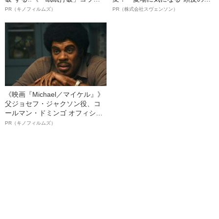
ボ》
オイ”や“ベタつき”を解消す
PR（キノフィルムズ）
PR（株式会社スヴェンソン）
る、“ウィッグのスペシャリス
ト”が生み出した徹底ケアとは
《映画『Michael／マイケル』》
父ジョセフ・ジャクソン役、コ
ールマン・ドミンゴ オフィシャ
ルインタビュー“観客を魅了した
PR（キノフィルムズ）
名優、複雑な父親像への想いを
語る”《日本興収70億円突破》