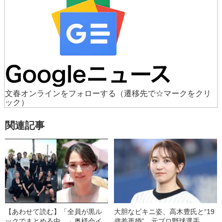
文春オンラインをフォローする
（遷移先で☆マークをクリ
ック）
関連記事
【あわせて読む】「全員が黒ル
大胆なビキニ姿、高木豊氏と“19
ックでまとめる中…」奥様会イ
歳差再婚”…元プロ野球選手