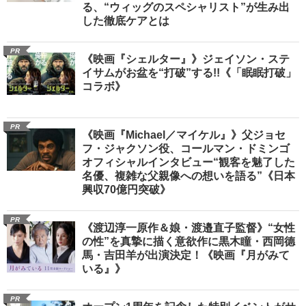
る、“ウィッグのスペシャリスト”が生み出
した徹底ケアとは
PR
《映画『シェルター』》ジェイソン・ステ
イサムがお盆を“打破”する!!《「眠眠打破」
コラボ》
PR
《映画『Michael／マイケル』》父ジョセ
フ・ジャクソン役、コールマン・ドミンゴ
オフィシャルインタビュー“観客を魅了した
名優、複雑な父親像への想いを語る”《日本
興収70億円突破》
PR
《渡辺淳一原作＆娘・渡邉直子監督》“女性
の性”を真摯に描く意欲作に黒木瞳・西岡德
馬・吉田羊が出演決定！《映画『月がみて
いる』》
PR