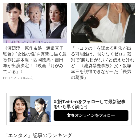
《渡辺淳一原作＆娘・渡邉直子
「トヨタの非を認める判決が出
監督》“女性の性”を真摯に描く意
る可能性は、限りなくゼロ」裁
欲作に黒木瞳・西岡德馬・吉田
判で“勝ち目がない”と伝えたけれ
羊が出演決定！《映画『月がみ
ど…《池袋暴走事故》父・飯塚
ている』》
幸三を説得できなかった「長男
の葛藤」
PR（キノフィルムズ）
X(旧Twitter)をフォローして最新記事
をいち早く読もう
文春オンラインをフォロー
「エンタメ」記事のランキング