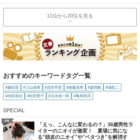
11位から20位を見る
おすすめのキーワードタグ一覧
#藤田晋
#三山凌輝
#高市早苗
#後藤真希
#森岡毅
#城彰二
#内田有紀
#松田聖子
#玉木雄一郎
#亀和田武
SPECIAL
PR
「えっ、こんなに変わるの？」36歳男性ラ
イターのニオイが激変！ 夏場に気にな
る“頭皮のニオイ”や“ベタつき”を解消す