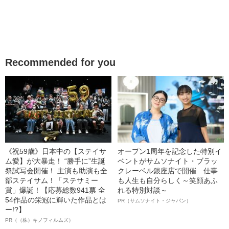
Recommended for you
《祝59歳》日本中の【ステイサ
オープン1周年を記念した特別イ
ム愛】が大暴走！ “勝手に”生誕
ベントがサムソナイト・ブラッ
祭試写会開催！ 主演も助演も全
クレーベル銀座店で開催 仕事
部ステイサム！「ステサミー
も人生も自分らしく～笑顔あふ
賞」爆誕！【応募総数941票 全
れる特別対談～
54作品の栄冠に輝いた作品とは
PR（サムソナイト・ジャパン）
ー!?】
PR（（株）キノフィルムズ）