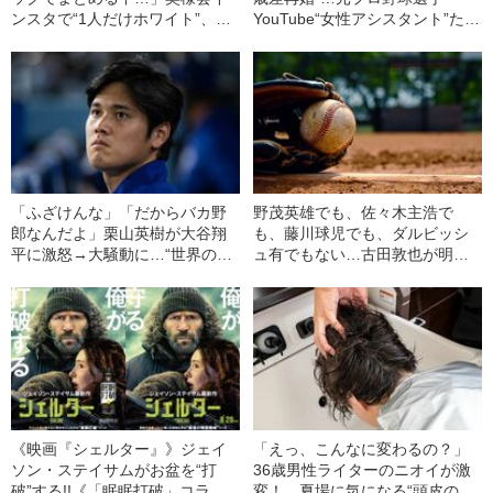
ンスタで“1人だけホワイト”、ド
YouTube“女性アシスタント”たち
レスには特徴が…プロも唸る大
の人気とギャラ
谷真美子夫人（29）の“ブレない
美学”
「ふざけんな」「だからバカ野
野茂英雄でも、佐々木主浩で
郎なんだよ」栗山英樹が大谷翔
も、藤川球児でも、ダルビッシ
平に激怒→大騒動に…“世界のオ
ュ有でもない…古田敦也が明か
オタニ”が監督から厳しく𠮟責さ
す“歴代最高のピッチャー”とは
れた“本当の理由”
《映画『シェルター』》ジェイ
「えっ、こんなに変わるの？」
ソン・ステイサムがお盆を“打
36歳男性ライターのニオイが激
破”する!!《「眠眠打破」コラ
変！ 夏場に気になる“頭皮のニ