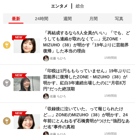
エンタメ
総合
最新
24時間
週間
月間
写真
「再結成するなら5人全員がいい」「でも、ど
NEW
うしても連絡が取れなくて…」元ZONE・
MIZUHO（38）が明かす「19年ぶりに芸能界
復帰」した本当の理由
15時間前
佐藤 ちひろ
「印税は1円ももらっていません」19年ぶりに
NEW
芸能界に復帰したZONE・MIZUHO（38）が
明かす、紅白3年連続出場したのに“月収8万
円”だった絶頂期
15時間前
佐藤 ちひろ
「収録後に泣いていた、って報じられたけ
NEW
ど…」ZONEのMIZUHO（38）が明かす、24
年前にとんねるず石橋貴明がつけた“強烈なあ
だ名”事件の真相
15時間前
佐藤 ちひろ