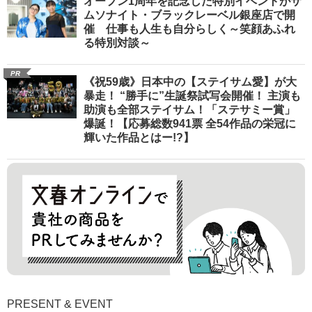
オープン1周年を記念した特別イベントがサ
ムソナイト・ブラックレーベル銀座店で開
催 仕事も人生も自分らしく～笑顔あふれ
る特別対談～
PR
《祝59歳》日本中の【ステイサム愛】が大
暴走！ “勝手に”生誕祭試写会開催！ 主演も
助演も全部ステイサム！「ステサミー賞」
爆誕！【応募総数941票 全54作品の栄冠に
輝いた作品とはー!?】
PRESENT & EVENT