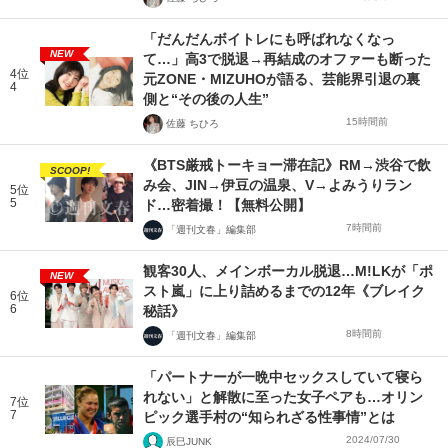
「だんだんボイトレにも呼ばれなくなっ
NEW
て…」高3で脱退→再結成のオファーも断った
4位
元ZONE・MIZUHOが語る、芸能界引退の裏
4
側と“その後の人生”
15時間前
佐藤 ちひろ
《BTS厳戒トーキョー滞在記》RM→渋谷で飲
SCOOP!
み会、JIN→伊豆の温泉、V→よみうりラン
5位
5
ド…密着撮！【無料公開】
7時間前
「週刊文春」編集部
観客30人、メインボーカル脱退…M!LKが「ポ
NEW
スト嵐」に上り詰めるまでの12年《ブレイク
6位
6
秘話》
8時間前
「週刊文春」編集部
「パートナーが一晩中セックスしていて寝ら
れない」と解散に至った女子ペアも…オリン
7位
7
ピック選手村の“知られざる性事情”とは
2024/07/30
辰巳JUNK