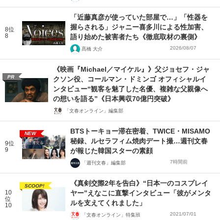
「近藤真彦が使っていた部屋で…」「性器を
握らされる」ジャニー喜多川による性加害、
8位
8
語り始めた被害者たち《徹底取材の裏側》
2026/08/07
髙橋 大介
《映画『Michael／マイケル』》父ジョセフ・ジャ
PR
クソン役、コールマン・ドミンゴ オフィシャルイ
ンタビュー“観客を魅了した名優、複雑な父親像へ
の想いを語る”《日本興収70億円突破》
「文春オンライン」編集部
BTSトーキョー滞在密着、TWICE・MISAMO
NEW
秘録、ルセラフィム焼肉デート撮…週刊文春
9位
9
が報じた韓国スターの素顔
7時間前
「週刊文春」編集部
《真剣交際2年を告白》“日本一のコスプレイ
SCOOP!
10
ヤー”えなこに直撃インタビュー「彼がメンタ
位
ルを支えてくれました」
10
2021/07/01
「文春オンライン」特集班