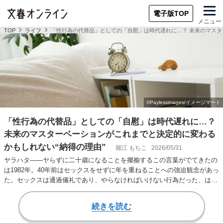
電子版TOP
メニュー
TOP
ライフ
「性行為の代替品」としての「自慰」は時代遅れに…？ 未来のマスタ
「性行為の代替品」としての「自慰」は時代遅れに…？
未来のマスターベーションがこれまでと決定的に変わる
かもしれない“納得の理由”
堀江 もちこ
2026/05/31
ヤラハタ――ヤらずに二十歳になることを揶揄するこの言葉がでてきたの
は1982年。40年前はセックスをせずに年を重ねることへの強迫観念があっ
た。セックスは通過儀礼であり、やらなければいけない行為だった、はず
が……今は…
続きを読む