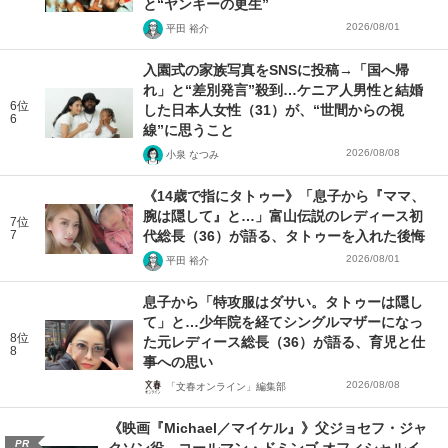
と“ヤンキーの更生”
2026/08/01
平田 裕介
入園式の家族写真をSNSに投稿→「国へ帰
れ」と“差別発言”殺到…ケニア人男性と結婚
6位
した日本人女性（31）が、“世間からの視
6
線”に思うこと
2026/08/08
小泉 なつみ
《14歳で指にタトゥー》「息子から『ママ、
腕は隠して』と…」富山伝説のレディース初
7位
7
代総長（36）が語る、タトゥーを入れた後悔
2026/08/01
平田 裕介
息子から「特攻服はダサい。タトゥーは隠し
て」と…少年院を経てシングルマザーになっ
8位
た元レディース総長（36）が語る、育児と仕
8
事への思い
2026/08/08
「文春オンライン」編集部
《映画『Michael／マイケル』》父ジョセフ・ジャ
PR