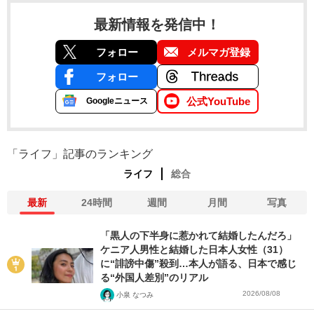
最新情報を発信中！
フォロー
メルマガ登録
フォロー
公式YouTube
Googleニュース
「ライフ」記事のランキング
ライフ
総合
最新
24時間
週間
月間
写真
「黒人の下半身に惹かれて結婚したんだろ」
ケニア人男性と結婚した日本人女性（31）
に“誹謗中傷”殺到…本人が語る、日本で感じ
る“外国人差別”のリアル
2026/08/08
小泉 なつみ