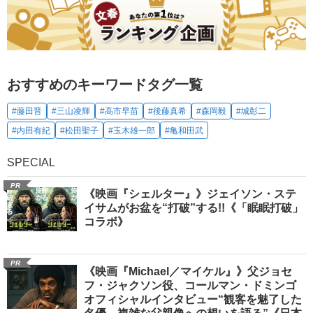
おすすめのキーワードタグ一覧
#藤田晋
#三山凌輝
#高市早苗
#後藤真希
#森岡毅
#城彰二
#内田有紀
#松田聖子
#玉木雄一郎
#亀和田武
SPECIAL
PR
《映画『シェルター』》ジェイソン・ステ
イサムがお盆を“打破”する!!《「眠眠打破」
コラボ》
PR
《映画『Michael／マイケル』》父ジョセ
フ・ジャクソン役、コールマン・ドミンゴ
オフィシャルインタビュー“観客を魅了した