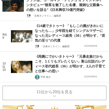
クソン役、コールマン・ドミンゴ オフィシャルイ
ンタビュー“観客を魅了した名優、複雑な父親像へ
の想いを語る”《日本興収70億円突破》
「文春オンライン」編集部
《14歳でタトゥー》「もしこの腕がきれいに
なったら…」少年院を経てシングルマザーに
9位
なった元レディース総長（36）が明かす、“若
9
気の至り”の代償
2026/08/08
「文春オンライン」編集部
《両腕にでかいタトゥー》「元暴走族だから
こそ、1ミリもズレたくない」富山伝説のレデ
10
ィース初代総長（36）が明かす、2人の子育て
位
10
と仕事への思い
2026/08/01
平田 裕介
11位から20位を見る