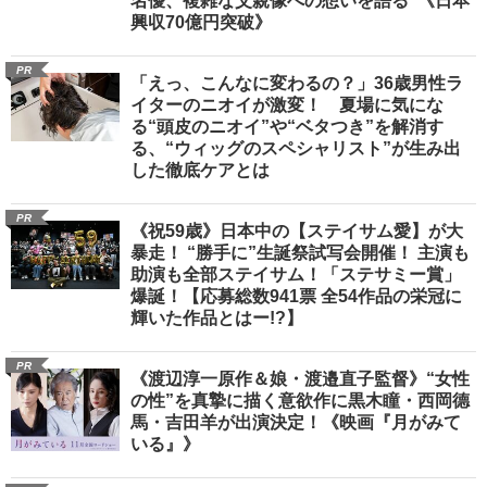
名優、複雑な父親像への想いを語る”《日本
興収70億円突破》
PR
「えっ、こんなに変わるの？」36歳男性ラ
イターのニオイが激変！ 夏場に気にな
る“頭皮のニオイ”や“ベタつき”を解消す
る、“ウィッグのスペシャリスト”が生み出
した徹底ケアとは
PR
《祝59歳》日本中の【ステイサム愛】が大
暴走！ “勝手に”生誕祭試写会開催！ 主演も
助演も全部ステイサム！「ステサミー賞」
爆誕！【応募総数941票 全54作品の栄冠に
輝いた作品とはー!?】
PR
《渡辺淳一原作＆娘・渡邉直子監督》“女性
の性”を真摯に描く意欲作に黒木瞳・西岡德
馬・吉田羊が出演決定！《映画『月がみて
いる』》