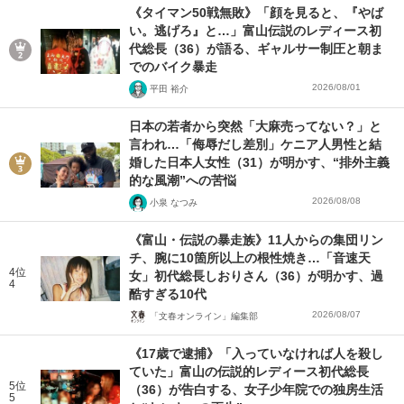
《タイマン50戦無敗》「顔を見ると、『やば
い。逃げろ』と…」富山伝説のレディース初
代総長（36）が語る、ギャルサー制圧と朝ま
でのバイク暴走
2026/08/01
平田 裕介
日本の若者から突然「大麻売ってない？」と
言われ…「侮辱だし差別」ケニア人男性と結
婚した日本人女性（31）が明かす、“排外主義
的な風潮”への苦悩
2026/08/08
小泉 なつみ
《富山・伝説の暴走族》11人からの集団リン
チ、腕に10箇所以上の根性焼き…「音速天
4位
女」初代総長しおりさん（36）が明かす、過
4
酷すぎる10代
2026/08/07
「文春オンライン」編集部
《17歳で逮捕》「入っていなければ人を殺し
ていた」富山の伝説的レディース初代総長
5位
（36）が告白する、女子少年院での独房生活
5