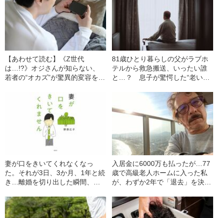
【あわせて読む】《Z世代
81歳ひとり暮らしの父がラブホ
は…!?》オジさんが知らない、
テルから救急搬送、いったい誰
若者の“オカズ”が驚異的変容を遂
と…？ 息子が驚愕した“老いた
げている“まさかの実情”
親の性生活”
妻が口をきいてくれなくなっ
入居金に6000万も払ったが…77
た。それが3日、3か月、1年と続
歳で高級老人ホームに入った私
き…離婚を切り出した瞬間、妻
が、わずか2年で「退去」を決意
が見せた“驚きの反応”
したわけ