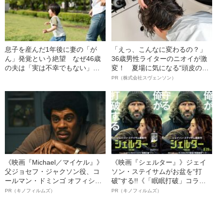
息子を産んだ1年後に妻の「が
「えっ、こんなに変わるの？」
ん」発覚という絶望 なぜ46歳
36歳男性ライターのニオイが激
の夫は「実は不幸でもない」と
変！ 夏場に気になる“頭皮のニ
思えたのか？
オイ”や“ベタつき”を解消す
PR（株式会社スヴェンソン）
る、“ウィッグのスペシャリス
ト”が生み出した徹底ケアとは
《映画『Michael／マイケル』》
《映画『シェルター』》ジェイ
父ジョセフ・ジャクソン役、コ
ソン・ステイサムがお盆を“打
ールマン・ドミンゴ オフィシャ
破”する!!《「眠眠打破」コラ
ルインタビュー“観客を魅了した
ボ》
PR（キノフィルムズ）
PR（キノフィルムズ）
名優、複雑な父親像への想いを
語る”《日本興収70億円突破》