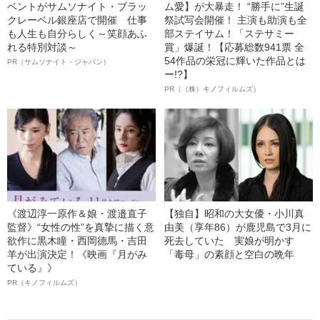
ベントがサムソナイト・ブラッ
ム愛】が大暴走！ “勝手に”生誕
クレーベル銀座店で開催 仕事
祭試写会開催！ 主演も助演も全
も人生も自分らしく～笑顔あふ
部ステイサム！「ステサミー
れる特別対談～
賞」爆誕！【応募総数941票 全
54作品の栄冠に輝いた作品とは
PR（サムソナイト・ジャパン）
ー!?】
PR（（株）キノフィルムズ）
《渡辺淳一原作＆娘・渡邉直子
【独自】昭和の大女優・小川真
監督》“女性の性”を真摯に描く意
由美（享年86）が鹿児島で3月に
欲作に黒木瞳・西岡德馬・吉田
死去していた 実娘が明かす
羊が出演決定！《映画『月がみ
「毒母」の素顔と空白の晩年
ている』》
PR（キノフィルムズ）