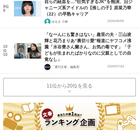
自らの経血を…“狂気すぎるJK”を熱演、旧ジ
9位
ャニーズ系アイドルの【推しの子】原菜乃華
9
（22）の早熟キャリア
2026/08/05
ゆるま 小林
「なーんにも驚きはない」趣里の夫・三山凌
輝と花乃まりあ“裏切り愛”報道にヤフコメ沸
10
騰「水谷豊さん蘭さん、お気の毒です」「子
位
どもが生まれたばかりなのに父親としての自
10
覚なし」
2026/07/24
「週刊文春」編集部
11位から20位を見る