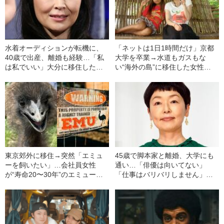
水着オーディションが転機に、
「ネットは1日1時間だけ」京都
40歳で出産、離婚も経験…「私
大学を卒業→水道もガスもな
は私でいい」大分に移住した財
い“海外の島”に移住した女性
前直見（60）の“実りある人生”
（37）の暮らしぶり
東京郊外に移住→突然「エミュ
45歳で脚本家と離婚、大学にも
ーを飼いたい」…会社員女性
通い…「俳優は向いてない」
が“寿命20〜30年”のエミューと
「仕事はバリバリしません」小
の暮らしを“夫に納得させるまで”
林聡美60歳の“自然体&スローラ
イフ”な生き方