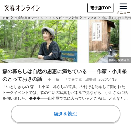
電子版TOP
メニュー
TOP
文春読書オンライン
インタビュー／対談
エンタメ
森の暮らしは自然の
森の暮らしは自然の恩恵に満ちている――作家・小川糸
のとっておきの話
小川 糸
「文春文庫」編集部
2026/04/19
『いとしきもの 森、山小屋、暮らしの道具』の刊行を記念して開かれた
トークイベントでは、森の生活の写真をパネルで見ながら、小川さんに話
を伺いました。◆◆◆――山小屋で気に入っているところは、どんなとこ
ろでしょうか？小川…
続きを読む