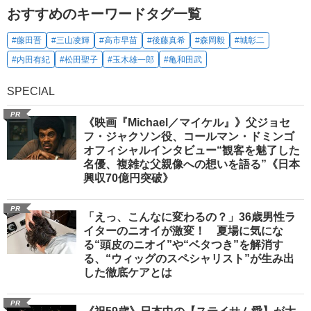
おすすめのキーワードタグ一覧
#藤田晋
#三山凌輝
#高市早苗
#後藤真希
#森岡毅
#城彰二
#内田有紀
#松田聖子
#玉木雄一郎
#亀和田武
SPECIAL
PR
《映画『Michael／マイケル』》父ジョセ
フ・ジャクソン役、コールマン・ドミンゴ
オフィシャルインタビュー“観客を魅了した
名優、複雑な父親像への想いを語る”《日本
興収70億円突破》
PR
「えっ、こんなに変わるの？」36歳男性ラ
イターのニオイが激変！ 夏場に気にな
る“頭皮のニオイ”や“ベタつき”を解消す
る、“ウィッグのスペシャリスト”が生み出
した徹底ケアとは
PR