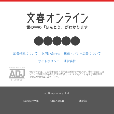
広告掲載について
お問い合わせ
動画・バナー広告について
サイトポリシー
運営会社
ABJマークは、この電子書店・電子書籍配信サービスが、著作権者からコ
ンテンツ使用許諾を得た正規版配信サービスであることを示す登録商標
（登録番号6091713号）です。
(c) Bungeishunju Ltd.
Number Web
CREA WEB
本の話