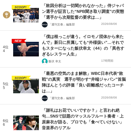
「敗因分析は一切聞かれなかった」侍ジャパ
SCOOP!
ン選手が証言した“NPB聞き取り調査”の実態
「選手から次期監督の要求は…」
2026/08/06
「週刊文春」編集部
「僕は根っこが違う。イロモノ団体から来た
NEW
んで」新日に所属しても“外様扱い”…それで
4位
もスターになった飯伏幸太（44）の「異色す
4
ぎるレスラー人生」
17時間前
飯伏 幸太
「最悪の空気のまま解散」WBC日本代表“敗
SCOOP!
戦”の真実 選手が明かす“井端ジャパン”首脳
5位
陣ほんとうの評価「良い距離感だったコーチ
5
は…」
2026/08/06
「週刊文春」編集部
「謝礼はお花でいいですか？」と言われ絶
句…SNSで話題のマッスルフルート奏者・上
6位
原麻衣が語る、プロでも「食べていけない」
6
音楽界のリアル