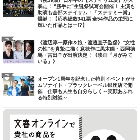
《祝59歳》日本中の【ステイサム愛】が大
暴走！ “勝手に”生誕祭試写会開催！ 主演も
助演も全部ステイサム！「ステサミー賞」
爆誕！【応募総数941票 全54作品の栄冠に
輝いた作品とはー!?】
PR
《渡辺淳一原作＆娘・渡邉直子監督》“女性
の性”を真摯に描く意欲作に黒木瞳・西岡德
馬・吉田羊が出演決定！《映画『月がみて
いる』》
PR
オープン1周年を記念した特別イベントがサ
ムソナイト・ブラックレーベル銀座店で開
催 仕事も人生も自分らしく～笑顔あふれ
る特別対談～