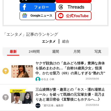
フォロー
公式YouTube
Googleニュース
「エンタメ」記事のランキング
エンタメ
総合
最新
24時間
週間
月間
写真
ヤクザ顔負けの「血みどろ情事」豊満な身体
を舐めまわされ…「自称16歳美少女」怪演
中、かたせ梨乃（69）の美しすぎる“熟れ方”
2026/08/06
ゆるま 小林
三山凌輝が妻・趣里との「キス・濡れ場禁止
SCOOP!
ルール」を破って既婚の元宝塚女優・花乃ま
りあと連日密会《直撃後にもホテルへ…》
2026/08/04
「週刊文春」編集部