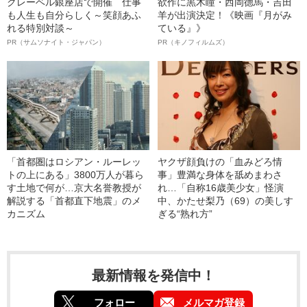
クレーベル銀座店で開催 仕事
欲作に黒木瞳・西岡德馬・吉田
も人生も自分らしく～笑顔あふ
羊が出演決定！《映画『月がみ
れる特別対談～
ている』》
PR（サムソナイト・ジャパン）
PR（キノフィルムズ）
「首都圏はロシアン・ルーレッ
ヤクザ顔負けの「血みどろ情
トの上にある」3800万人が暮ら
事」豊満な身体を舐めまわさ
す土地で何が…京大名誉教授が
れ…「自称16歳美少女」怪演
解説する「首都直下地震」のメ
中、かたせ梨乃（69）の美しす
カニズム
ぎる“熟れ方”
最新情報を発信中！
フォロー
メルマガ登録