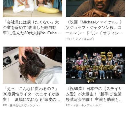
「会社員には戻りたくない」大
《映画『Michael／マイケル』》
企業を辞めて“改造した軽自動
父ジョセフ・ジャクソン役、コ
車”に住んだ30代夫婦YouTuber
ールマン・ドミンゴ オフィシャ
が語る、車中泊でひっくり返っ
ルインタビュー“観客を魅了した
PR（キノフィルムズ）
た“価値観”「大事なのはお金じゃ
名優、複雑な父親像への想いを
ない」
語る”《日本興収70億円突破》
「えっ、こんなに変わるの？」
《祝59歳》日本中の【ステイサ
36歳男性ライターのニオイが激
ム愛】が大暴走！ “勝手に”生誕
変！ 夏場に気になる“頭皮のニ
祭試写会開催！ 主演も助演も全
オイ”や“ベタつき”を解消す
部ステイサム！「ステサミー
PR（株式会社スヴェンソン）
PR（（株）キノフィルムズ）
る、“ウィッグのスペシャリス
賞」爆誕！【応募総数941票 全
ト”が生み出した徹底ケアとは
54作品の栄冠に輝いた作品とは
ー!?】