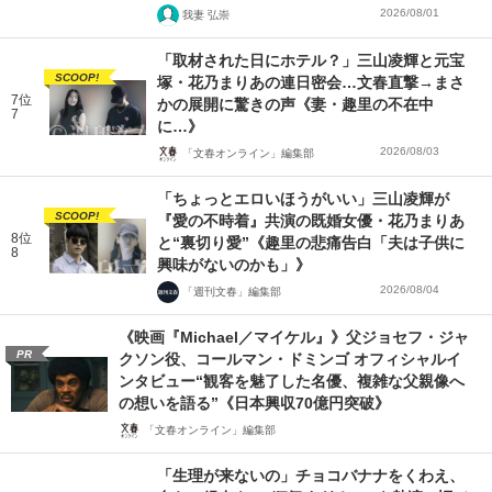
2026/08/01
我妻 弘崇
「取材された日にホテル？」三山凌輝と元宝
SCOOP!
塚・花乃まりあの連日密会…文春直撃→まさ
7位
かの展開に驚きの声《妻・趣里の不在中
7
に…》
2026/08/03
「文春オンライン」編集部
「ちょっとエロいほうがいい」三山凌輝が
SCOOP!
『愛の不時着』共演の既婚女優・花乃まりあ
8位
と“裏切り愛”《趣里の悲痛告白「夫は子供に
8
興味がないのかも」》
2026/08/04
「週刊文春」編集部
《映画『Michael／マイケル』》父ジョセフ・ジャ
PR
クソン役、コールマン・ドミンゴ オフィシャルイ
ンタビュー“観客を魅了した名優、複雑な父親像へ
の想いを語る”《日本興収70億円突破》
「文春オンライン」編集部
「生理が来ないの」チョコバナナをくわえ、