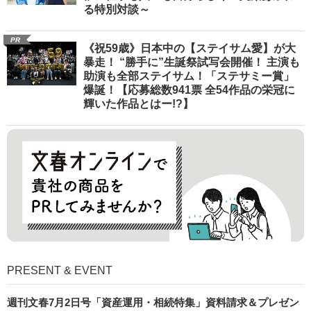
る特別対談～
PR
《祝59歳》日本中の【ステイサム愛】が大
暴走！ “勝手に”生誕祭試写会開催！ 主演も
助演も全部ステイサム！「ステサミー賞」
爆誕！【応募総数941票 全54作品の栄冠に
輝いた作品とはー!?】
PRESENT & EVENT
週刊文春7月2日号「資産運用・相続特集」資料請求＆プレゼン