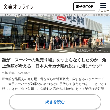
電子版TOP
メニュー
TOP
ビジネス
誰が「スーパーの魚売り場」をつまらなくしたのか 角上魚類が考え
誰が「スーパーの魚売り場」をつまらなくしたのか 角
上魚類が考える「日本人サカナ離れ説」に潜む“ウソ”
弓橋 紗耶
2026/05/21
圧倒的な品揃えの売り場、昔ながらの対面販売、広すぎるバックヤード
——大手スーパーが効率化の名のもとに手放してきたものを、ことごとく
残してきた「角上魚類」。魚離れと言われる時代にあって業績は絶好調
だ。 大晦日には深夜…
続きを読む