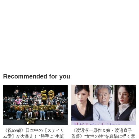
Recommended for you
《祝59歳》日本中の【ステイサ
《渡辺淳一原作＆娘・渡邉直子
ム愛】が大暴走！ “勝手に”生誕
監督》“女性の性”を真摯に描く意