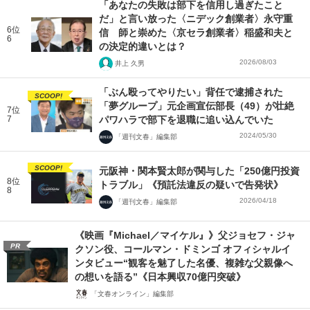
「あなたの失敗は部下を信用し過ぎたこと
だ」と言い放った〈ニデック創業者〉永守重
6位
信 師と崇めた〈京セラ創業者〉稲盛和夫と
6
の決定的違いとは？
2026/08/03
井上 久男
「ぶん殴ってやりたい」背任で逮捕された
SCOOP!
「夢グループ」元企画宣伝部長（49）が壮絶
7位
7
パワハラで部下を退職に追い込んでいた
2024/05/30
「週刊文春」編集部
SCOOP!
元阪神・関本賢太郎が関与した「250億円投資
8位
トラブル」《預託法違反の疑いで告発状》
8
2026/04/18
「週刊文春」編集部
《映画『Michael／マイケル』》父ジョセフ・ジャ
PR
クソン役、コールマン・ドミンゴ オフィシャルイ
ンタビュー“観客を魅了した名優、複雑な父親像へ
の想いを語る”《日本興収70億円突破》
「文春オンライン」編集部