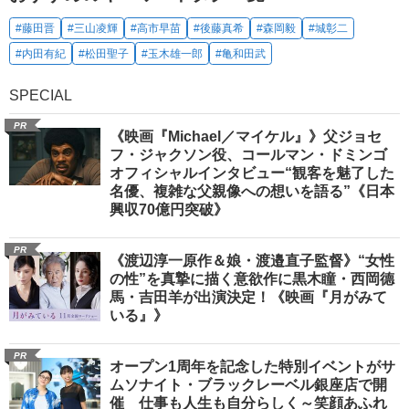
#藤田晋
#三山凌輝
#高市早苗
#後藤真希
#森岡毅
#城彰二
#内田有紀
#松田聖子
#玉木雄一郎
#亀和田武
SPECIAL
PR
《映画『Michael／マイケル』》父ジョセ
フ・ジャクソン役、コールマン・ドミンゴ
オフィシャルインタビュー“観客を魅了した
名優、複雑な父親像への想いを語る”《日本
興収70億円突破》
PR
《渡辺淳一原作＆娘・渡邉直子監督》“女性
の性”を真摯に描く意欲作に黒木瞳・西岡德
馬・吉田羊が出演決定！《映画『月がみて
いる』》
PR
オープン1周年を記念した特別イベントがサ
ムソナイト・ブラックレーベル銀座店で開
催 仕事も人生も自分らしく～笑顔あふれ