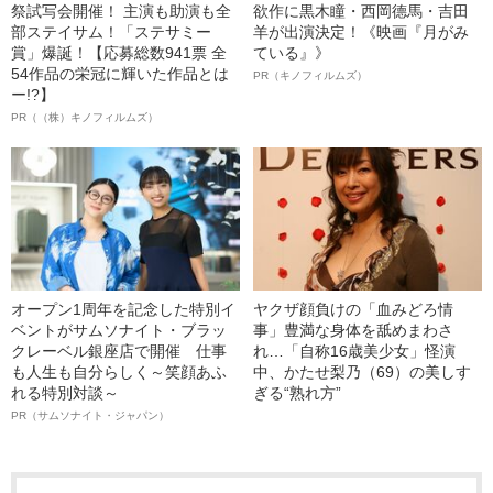
祭試写会開催！ 主演も助演も全
欲作に黒木瞳・西岡德馬・吉田
部ステイサム！「ステサミー
羊が出演決定！《映画『月がみ
賞」爆誕！【応募総数941票 全
ている』》
54作品の栄冠に輝いた作品とは
PR（キノフィルムズ）
ー!?】
PR（（株）キノフィルムズ）
オープン1周年を記念した特別イ
ヤクザ顔負けの「血みどろ情
ベントがサムソナイト・ブラッ
事」豊満な身体を舐めまわさ
クレーベル銀座店で開催 仕事
れ…「自称16歳美少女」怪演
も人生も自分らしく～笑顔あふ
中、かたせ梨乃（69）の美しす
れる特別対談～
ぎる“熟れ方”
PR（サムソナイト・ジャパン）