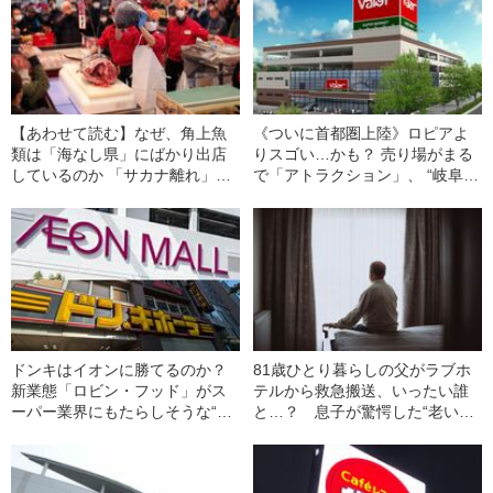
【あわせて読む】なぜ、角上魚
《ついに首都圏上陸》ロピアよ
類は「海なし県」にばかり出店
りスゴい…かも？ 売り場がまる
しているのか 「サカナ離れ」の
で「アトラクション」、 “岐阜か
時代に絶好調を続ける納得のカ
ら来た食品スーパー”で見た、衝
ラクリ
撃の光景
ドンキはイオンに勝てるのか？
81歳ひとり暮らしの父がラブホ
新業態「ロビン・フッド」がス
テルから救急搬送、いったい誰
ーパー業界にもたらしそうな“劇
と…？ 息子が驚愕した“老いた
的変化”
親の性生活”