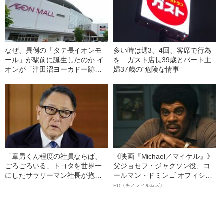
なぜ、異例の「タテ長イオンモ
多い時は週3、4回、客席で行為
ール」が駅前に誕生したのか イ
を…ガスト店長39歳とパート主
オンが「津田沼ヨーカドー跡
婦37歳の“危険な情事”
地」に狙いを定めたワケ
「章男くん程度の社員ならば、
《映画『Michael／マイケル』》
ごろごろいる」トヨタを世界一
父ジョセフ・ジャクソン役、コ
にしたサラリーマン社長が抱い
ールマン・ドミンゴ オフィシャ
ていた“創業家への感情”
ルインタビュー“観客を魅了した
PR（キノフィルムズ）
名優、複雑な父親像への想いを
語る”《日本興収70億円突破》