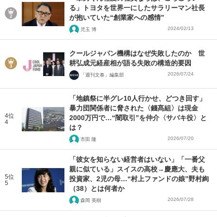
る」トヨタを世界一にしたサラリーマン社長
が抱いていた“創業家への感情”
2024/02/13
児玉 博
クールジャパン機構はなぜ失敗したのか 世
耕弘成元経産相が語る失敗の構造的要因
2026/07/24
「週刊文春」編集部
「地鎮祭に半グレ10人行かせ、どつき回す」
暴力団関係者に脅された〈錢髙組〉は現金
4位
2000万円で…“闇取引”を仲介〈サバキ役〉と
4
は？
2026/07/20
市田 隆
「彼女を知らない経営者はいない」「一番父
親に似ている」スイスの高校→慶應大、夫も
5位
投資家、2児の母…“村上ファンドの娘”野村絢
5
（38）とは何者か
2026/07/28
森岡 英樹