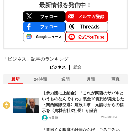
最新情報を発信中！
フォロー
メルマガ登録
フォロー
公式YouTube
Googleニュース
「ビジネス」記事のランキング
ビジネス
総合
最新
24時間
週間
月間
写真
【暴力団に上納金】「これが関西のサバキと
いうものなんですわ」裏金10億円が発覚した
〈関西国際空港〉建設工事 元請けからの指
示を〈資材会社X社長〉が証言
2026/08/04
市田 隆
「章男くん程度の社員ならば、ごろごろい