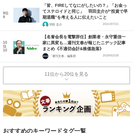
「皆、FIREしてなにがしたいの？」「お金っ
てステロイドと同じ」 羽田圭介が“投資で早
9位
9
期退職”を考える人に伝えたいこと
2021/07/21
羽田 圭介
【名誉会長を電撃辞任】創業者・永守重信一
10
家に異変も…週刊文春が報じたニデック記事
位
まとめ《不適切会計&株価急落》
10
2026/02/26
「週刊文春」編集部
11位から20位を見る
おすすめのキーワードタグ一覧