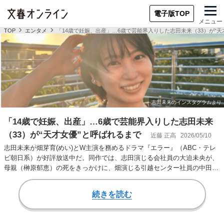
電子版TOP
メニュー
TOP
エンタメ
「14歳で妊娠、出産」…6歳で芸能界入りした志田未来（33）が“天
「14歳で妊娠、出産」…6歳で芸能界入りした志田未来
（33）が“天才女優”と呼ばれるまで
近藤 正高
2026/05/10
志田未来が畑芽育(めい)とW主演を務めるドラマ『エラー』（ABC・テレ
ビ朝日系）が好評放送中だ。同作では、志田演じる会社員の大迫未央が、
母親（榊原郁恵）の死をきっかけに、畑演じる引越センター社員の中田ユ
メと出会い、…
続きを読む