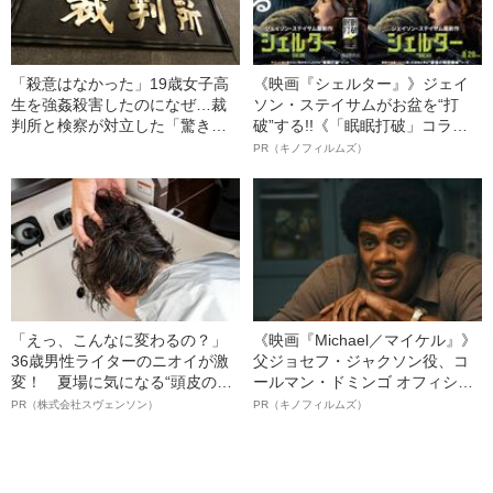
「殺意はなかった」19歳女子高
《映画『シェルター』》ジェイ
生を強姦殺害したのになぜ…裁
ソン・ステイサムがお盆を“打
判所と検察が対立した「驚きの
破”する!!《「眠眠打破」コラ
判決」（昭和42年の事件）
ボ》
PR（キノフィルムズ）
「えっ、こんなに変わるの？」
《映画『Michael／マイケル』》
36歳男性ライターのニオイが激
父ジョセフ・ジャクソン役、コ
変！ 夏場に気になる“頭皮のニ
ールマン・ドミンゴ オフィシャ
オイ”や“ベタつき”を解消す
ルインタビュー“観客を魅了した
PR（株式会社スヴェンソン）
PR（キノフィルムズ）
る、“ウィッグのスペシャリス
名優、複雑な父親像への想いを
ト”が生み出した徹底ケアとは
語る”《日本興収70億円突破》