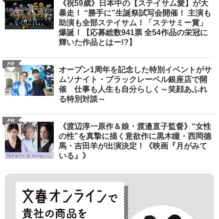
《祝59歳》日本中の【ステイサム愛】が大
暴走！ “勝手に”生誕祭試写会開催！ 主演も
助演も全部ステイサム！「ステサミー賞」
爆誕！【応募総数941票 全54作品の栄冠に
輝いた作品とはー!?】
PR
オープン1周年を記念した特別イベントがサ
ムソナイト・ブラックレーベル銀座店で開
催 仕事も人生も自分らしく～笑顔あふれ
る特別対談～
PR
《渡辺淳一原作＆娘・渡邉直子監督》“女性
の性”を真摯に描く意欲作に黒木瞳・西岡德
馬・吉田羊が出演決定！《映画『月がみて
いる』》