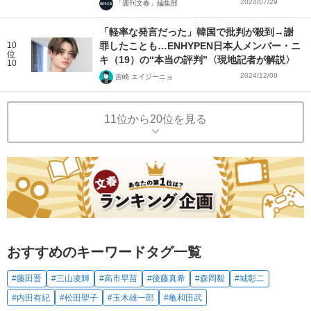
2024/07/29
「週刊文春」編集部
「軽率な発言だった」韓国で批判が殺到→謝
10
罪したことも…ENHYPEN日本人メンバー・ニ
位
キ（19）の“本当の評判”〈現地記者が解説〉
10
2024/12/09
吉崎 エイジーニョ
11位から20位を見る
おすすめのキーワードタグ一覧
#藤田晋
#三山凌輝
#高市早苗
#後藤真希
#森岡毅
#城彰二
#内田有紀
#松田聖子
#玉木雄一郎
#亀和田武