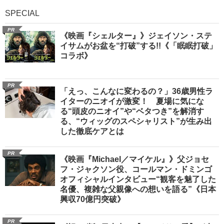
SPECIAL
PR
《映画『シェルター』》ジェイソン・ステ
イサムがお盆を“打破”する!!《「眠眠打破」
コラボ》
PR
「えっ、こんなに変わるの？」36歳男性ラ
イターのニオイが激変！ 夏場に気にな
る“頭皮のニオイ”や“ベタつき”を解消す
る、“ウィッグのスペシャリスト”が生み出
した徹底ケアとは
PR
《映画『Michael／マイケル』》父ジョセ
フ・ジャクソン役、コールマン・ドミンゴ
オフィシャルインタビュー“観客を魅了した
名優、複雑な父親像への想いを語る”《日本
興収70億円突破》
PR