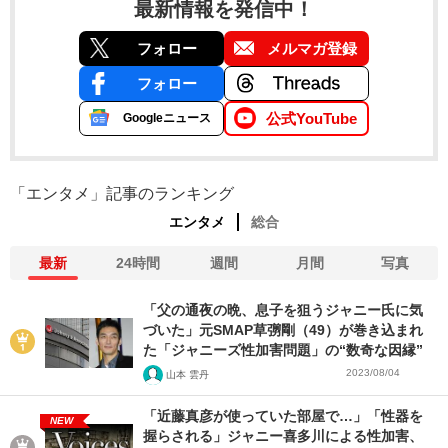
最新情報を発信中！
フォロー
メルマガ登録
フォロー
公式YouTube
Googleニュース
「エンタメ」記事のランキング
エンタメ
総合
最新
24時間
週間
月間
写真
「父の通夜の晩、息子を狙うジャニー氏に気
づいた」元SMAP草彅剛（49）が巻き込まれ
た「ジャニーズ性加害問題」の“数奇な因縁”
2023/08/04
山本 雲丹
「近藤真彦が使っていた部屋で…」「性器を
NEW
握らされる」ジャニー喜多川による性加害、