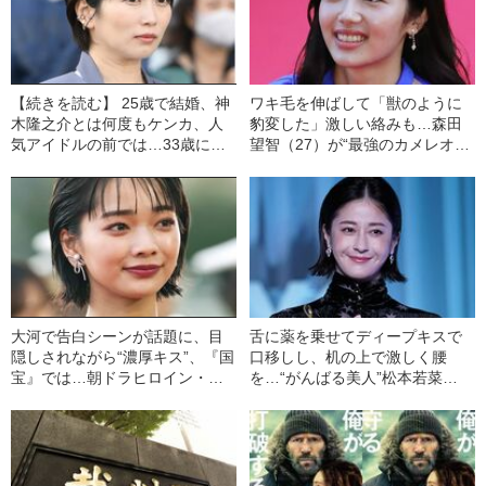
【続きを読む】 25歳で結婚、神
ワキ毛を伸ばして「獣のように
木隆之介とは何度もケンカ、人
豹変した」激しい絡みも…森田
気アイドルの前では…33歳にな
望智（27）が“最強のカメレオン
った志田未来、「仕事もプライ
女優”になるまで
ベートも充実」の理由とは？
大河で告白シーンが話題に、目
舌に薬を乗せてディープキスで
隠しされながら“濃厚キス”、『国
口移しし、机の上で激しく腰
宝』では…朝ドラヒロイン・見
を…“がんばる美人”松本若菜
上愛（25）の順調すぎるキャリ
（40）の飾らない女優人生
ア《『風、薫る』はオファーで
抜擢》