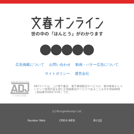
広告掲載について
お問い合わせ
動画・バナー広告について
サイトポリシー
運営会社
ABJマークは、この電子書店・電子書籍配信サービスが、著作権者からコ
ンテンツ使用許諾を得た正規版配信サービスであることを示す登録商標
（登録番号6091713号）です。
(c) Bungeishunju Ltd.
Number Web
CREA WEB
本の話