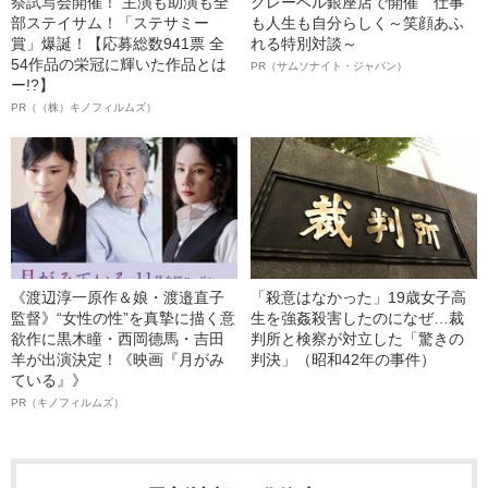
祭試写会開催！ 主演も助演も全
クレーベル銀座店で開催 仕事
部ステイサム！「ステサミー
も人生も自分らしく～笑顔あふ
賞」爆誕！【応募総数941票 全
れる特別対談～
54作品の栄冠に輝いた作品とは
PR（サムソナイト・ジャパン）
ー!?】
PR（（株）キノフィルムズ）
《渡辺淳一原作＆娘・渡邉直子
「殺意はなかった」19歳女子高
監督》“女性の性”を真摯に描く意
生を強姦殺害したのになぜ…裁
欲作に黒木瞳・西岡德馬・吉田
判所と検察が対立した「驚きの
羊が出演決定！《映画『月がみ
判決」（昭和42年の事件）
ている』》
PR（キノフィルムズ）