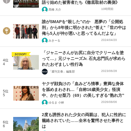
語り始めた被害者たち《徹底取材の裏側》
10時間前
髙橋 大介
誰がSMAPを“殺した”のか 悪夢の「公開処
刑」から8年後に明かされた“答え”「世の中は
俺ら5人が仲が悪いと思ってるんだよな」
2024/04/20
みきーる
「ジャニーさんがお尻に自分でクリームを塗
SCOOP!
って…」元ジャニーズJr. 石丸志門氏が求めら
4位
4
れたおぞましい性行為
2023/06/28
「週刊文春」編集部
ヤクザ顔負けの「血みどろ情事」豊満な身体
を舐めまわされ…「自称16歳美少女」怪演
5位
5
中、かたせ梨乃（69）の美しすぎる“熟れ方”
2026/08/06
ゆるま 小林
2度も誘拐された少女の両親は、犯人に性的に
籠絡されていた……全米を驚愕させた事件と
6位
6
は