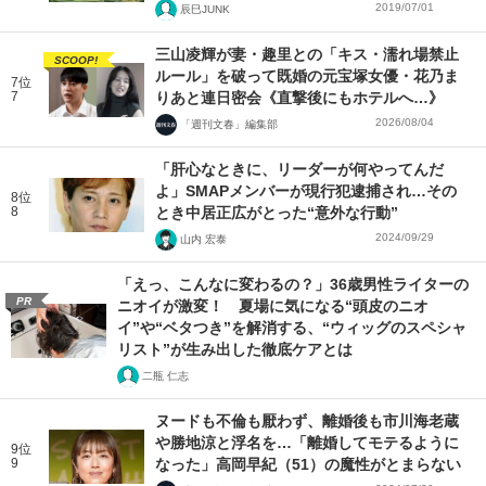
2019/07/01
辰巳JUNK
三山凌輝が妻・趣里との「キス・濡れ場禁止
SCOOP!
ルール」を破って既婚の元宝塚女優・花乃ま
7位
7
りあと連日密会《直撃後にもホテルへ…》
2026/08/04
「週刊文春」編集部
「肝心なときに、リーダーが何やってんだ
よ」SMAPメンバーが現行犯逮捕され…その
8位
8
とき中居正広がとった“意外な行動”
2024/09/29
山内 宏泰
「えっ、こんなに変わるの？」36歳男性ライターの
PR
ニオイが激変！ 夏場に気になる“頭皮のニオ
イ”や“ベタつき”を解消する、“ウィッグのスペシャ
リスト”が生み出した徹底ケアとは
二瓶 仁志
ヌードも不倫も厭わず、離婚後も市川海老蔵
や勝地涼と浮名を…「離婚してモテるように
9位
9
なった」高岡早紀（51）の魔性がとまらない