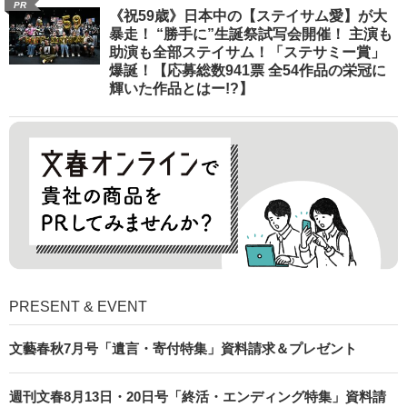
PR
《祝59歳》日本中の【ステイサム愛】が大
暴走！ “勝手に”生誕祭試写会開催！ 主演も
助演も全部ステイサム！「ステサミー賞」
爆誕！【応募総数941票 全54作品の栄冠に
輝いた作品とはー!?】
PRESENT & EVENT
文藝春秋7月号「遺言・寄付特集」資料請求＆プレゼント
週刊文春8月13日・20日号「終活・エンディング特集」資料請