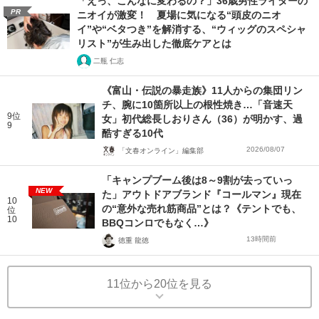
「えっ、こんなに変わるの？」36歳男性ライターの
PR
ニオイが激変！ 夏場に気になる“頭皮のニオ
イ”や“ベタつき”を解消する、“ウィッグのスペシャ
リスト”が生み出した徹底ケアとは
二瓶 仁志
《富山・伝説の暴走族》11人からの集団リン
チ、腕に10箇所以上の根性焼き…「音速天
9位
女」初代総長しおりさん（36）が明かす、過
9
酷すぎる10代
2026/08/07
「文春オンライン」編集部
「キャンプブーム後は8～9割が去っていっ
NEW
た」アウトドアブランド『コールマン』現在
10
の“意外な売れ筋商品”とは？《テントでも、
位
10
BBQコンロでもなく…》
13時間前
徳重 龍徳
11位から20位を見る