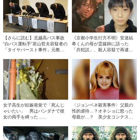
【さらに読む】北越高バス事故
《京都小学生行方不明》安達結
“白バス運転手”若山哲夫容疑者の
希くんの母が霊媒師に語った
「タイヤバースト事件」元教え
「共犯説」、殺人容疑で再逮捕
子が証言 《近隣住民は「目が泳
の義父・安達優季容疑者の同僚
いでいてこちらが不安になるほ
が語る「結希くんを殴り…」
どだった」》
「再婚で人相が変わった」…行
方不明事件の真相
女子高生が妊娠発覚で「死んじ
〈ジョンベネ殺害事件〉父親の
ゃいたい」 男はバンダナで彼
性的虐待…？オネショに怒った
女の両手を縛った……
母親が…？ 美少女コンテスト
常連の6歳の娘の殺害で、家族が
疑われたワケ