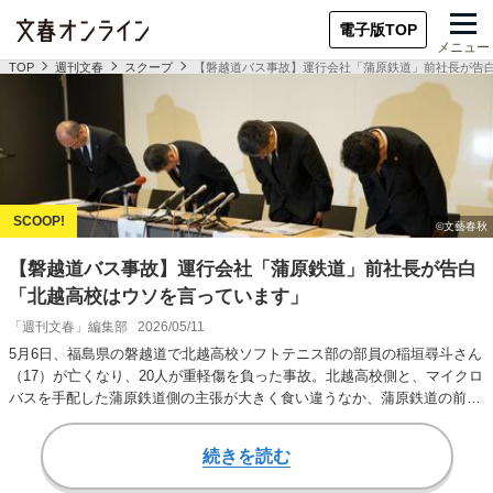
電子版TOP
メニュー
TOP
週刊文春
スクープ
【磐越道バス事故】運行会社「蒲原鉄道」前社長が告
【磐越道バス事故】運行会社「蒲原鉄道」前社長が告白
「北越高校はウソを言っています」
「週刊文春」編集部
2026/05/11
5月6日、福島県の磐越道で北越高校ソフトテニス部の部員の稲垣尋斗さん
（17）が亡くなり、20人が重軽傷を負った事故。北越高校側と、マイクロ
バスを手配した蒲原鉄道側の主張が大きく食い違うなか、蒲原鉄道の前社
長が「週刊…
続きを読む