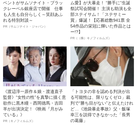
ベントがサムソナイト・ブラッ
ム愛】が大暴走！ “勝手に”生誕
クレーベル銀座店で開催 仕事
祭試写会開催！ 主演も助演も全
も人生も自分らしく～笑顔あふ
部ステイサム！「ステサミー
れる特別対談～
賞」爆誕！【応募総数941票 全
54作品の栄冠に輝いた作品とは
PR（サムソナイト・ジャパン）
ー!?】
PR（（株）キノフィルムズ）
《渡辺淳一原作＆娘・渡邉直子
「トヨタの非を認める判決が出
監督》“女性の性”を真摯に描く意
る可能性は、限りなくゼロ」裁
欲作に黒木瞳・西岡德馬・吉田
判で“勝ち目がない”と伝えたけれ
羊が出演決定！《映画『月がみ
ど…《池袋暴走事故》父・飯塚
ている』》
幸三を説得できなかった「長男
の葛藤」
PR（キノフィルムズ）