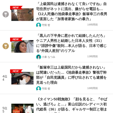
「上級国民は逮捕されなくて良いですね」自
NEW
宅住所がネットに流出、嫌がらせ電話も…
《12人死傷の池袋暴走事故》飯塚幸三の長男
が直面した「加害者家族への暴力」
16時間前
守田 哲
「黒人の下半身に惹かれて結婚したんだろ」
NEW
ケニア人男性と結婚した日本人女性（31）
に“誹謗中傷”殺到…本人が語る、日本で感じ
る“外国人差別”のリアル
13時間前
小泉 なつみ
「飯塚幸三は上級国民だから逮捕されない」
NEW
は間違いだった…《池袋暴走事故》警視庁幹
4位
部が「自民党議員」に呼び出されても逮捕を
4
見送った理由
16時間前
守田 哲
《タイマン50戦無敗》「顔を見ると、『やば
い。逃げろ』と…」富山伝説のレディース初
5位
代総長（36）が語る、ギャルサー制圧と朝ま
5