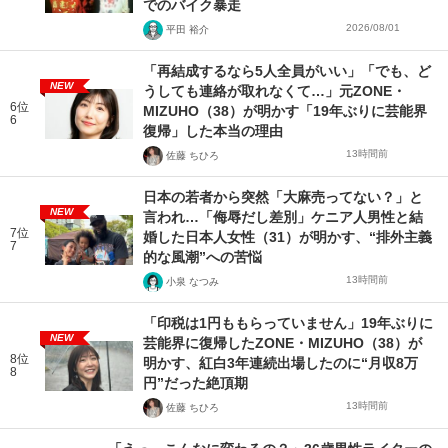
でのバイク暴走
2026/08/01
平田 裕介
「再結成するなら5人全員がいい」「でも、ど
NEW
うしても連絡が取れなくて…」元ZONE・
6位
MIZUHO（38）が明かす「19年ぶりに芸能界
6
復帰」した本当の理由
13時間前
佐藤 ちひろ
日本の若者から突然「大麻売ってない？」と
NEW
言われ…「侮辱だし差別」ケニア人男性と結
7位
婚した日本人女性（31）が明かす、“排外主義
7
的な風潮”への苦悩
13時間前
小泉 なつみ
「印税は1円ももらっていません」19年ぶりに
NEW
芸能界に復帰したZONE・MIZUHO（38）が
8位
明かす、紅白3年連続出場したのに“月収8万
8
円”だった絶頂期
13時間前
佐藤 ちひろ