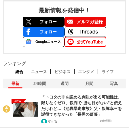
最新情報を発信中！
フォロー
メルマガ登録
フォロー
公式YouTube
Googleニュース
ランキング
総合
ニュース
ビジネス
エンタメ
ライフ
最新
24時間
週間
月間
写真
「トヨタの非を認める判決が出る可能性は、
NEW
限りなくゼロ」裁判で“勝ち目がない”と伝え
たけれど…《池袋暴走事故》父・飯塚幸三を
説得できなかった「長男の葛藤」
16時間前
守田 哲