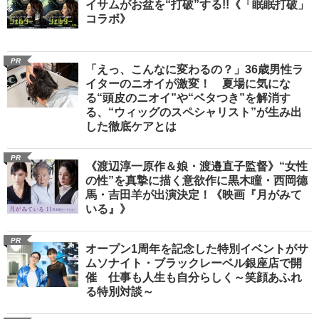
イサムがお盆を“打破”する!!《「眠眠打破」
コラボ》
PR
「えっ、こんなに変わるの？」36歳男性ラ
イターのニオイが激変！ 夏場に気にな
る“頭皮のニオイ”や“ベタつき”を解消す
る、“ウィッグのスペシャリスト”が生み出
した徹底ケアとは
PR
《渡辺淳一原作＆娘・渡邉直子監督》“女性
の性”を真摯に描く意欲作に黒木瞳・西岡德
馬・吉田羊が出演決定！《映画『月がみて
いる』》
PR
オープン1周年を記念した特別イベントがサ
ムソナイト・ブラックレーベル銀座店で開
催 仕事も人生も自分らしく～笑顔あふれ
る特別対談～