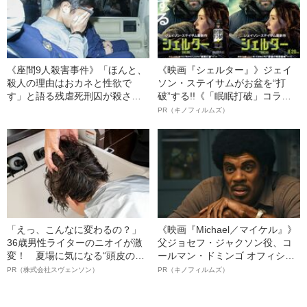
《座間9人殺害事件》「ほんと、
《映画『シェルター』》ジェイ
殺人の理由はおカネと性欲で
ソン・ステイサムがお盆を“打
す」と語る残虐死刑囚が殺さな
破”する!!《「眠眠打破」コラ
かった“3人の女性”
ボ》
PR（キノフィルムズ）
「えっ、こんなに変わるの？」
《映画『Michael／マイケル』》
36歳男性ライターのニオイが激
父ジョセフ・ジャクソン役、コ
変！ 夏場に気になる“頭皮のニ
ールマン・ドミンゴ オフィシャ
オイ”や“ベタつき”を解消す
ルインタビュー“観客を魅了した
PR（株式会社スヴェンソン）
PR（キノフィルムズ）
る、“ウィッグのスペシャリス
名優、複雑な父親像への想いを
ト”が生み出した徹底ケアとは
語る”《日本興収70億円突破》