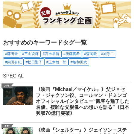
おすすめのキーワードタグ一覧
#藤田晋
#三山凌輝
#高市早苗
#後藤真希
#森岡毅
#城彰二
#内田有紀
#松田聖子
#玉木雄一郎
#亀和田武
SPECIAL
PR
《映画『Michael／マイケル』》父ジョセ
フ・ジャクソン役、コールマン・ドミンゴ
オフィシャルインタビュー“観客を魅了した
名優、複雑な父親像への想いを語る”《日本
興収70億円突破》
PR
《映画『シェルター』》ジェイソン・ステ