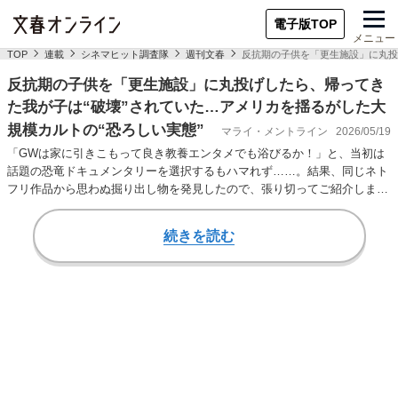
電子版TOP
メニュー
TOP
連載
シネマヒット調査隊
週刊文春
反抗期の子供を「更生施設」に丸投
反抗期の子供を「更生施設」に丸投げしたら、帰ってき
た我が子は“破壊”されていた…アメリカを揺るがした大
規模カルトの“恐ろしい実態”
マライ・メントライン
2026/05/19
「GWは家に引きこもって良き教養エンタメでも浴びるか！」と、当初は
話題の恐竜ドキュメンタリーを選択するもハマれず……。結果、同じネト
フリ作品から思わぬ掘り出し物を発見したので、張り切ってご紹介しま
す！〈あらすじ・概要…
続きを読む