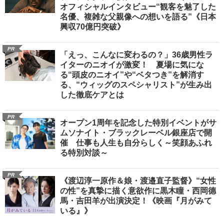
オフィシャルインタビュー“観客を魅了した
名優、複雑な父親像への想いを語る”《日本
興収70億円突破》
PR
「えっ、こんなに変わるの？」36歳男性ラ
イターのニオイが激変！ 夏場に気にな
る“頭皮のニオイ”や“ベタつき”を解消す
る、“ウィッグのスペシャリスト”が生み出
した徹底ケアとは
PR
オープン1周年を記念した特別イベントがサ
ムソナイト・ブラックレーベル銀座店で開
催 仕事も人生も自分らしく～笑顔あふれ
る特別対談～
PR
《渡辺淳一原作＆娘・渡邉直子監督》“女性
の性”を真摯に描く意欲作に黒木瞳・西岡德
馬・吉田羊が出演決定！《映画『月がみて
いる』》