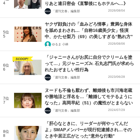
4
りあと連日密会《直撃後にもホテルへ…》
2026/08/04
「週刊文春」編集部
ヤクザ顔負けの「血みどろ情事」豊満な身体
を舐めまわされ…「自称16歳美少女」怪演
5位
5
中、かたせ梨乃（69）の美しすぎる“熟れ方”
2026/08/06
ゆるま 小林
「ジャニーさんがお尻に自分でクリームを塗
SCOOP!
って…」元ジャニーズJr. 石丸志門氏が求めら
6位
6
れたおぞましい性行為
2023/06/28
「週刊文春」編集部
ヌードも不倫も厭わず、離婚後も市川海老蔵
や勝地涼と浮名を…「離婚してモテるように
7位
7
なった」高岡早紀（51）の魔性がとまらない
2024/07/29
「週刊文春」編集部
「肝心なときに、リーダーが何やってんだ
よ」SMAPメンバーが現行犯逮捕され…その
8位
8
とき中居正広がとった“意外な行動”