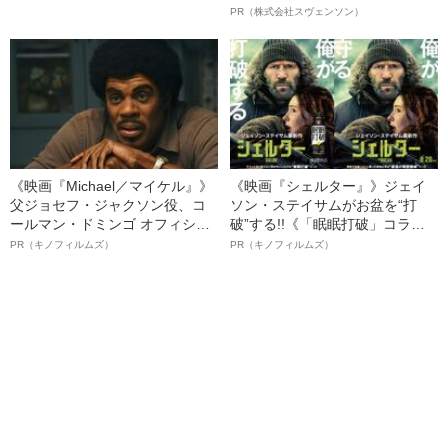
オイ”や“ベタつき”を解消す
PR（株式会社スヴェンソン）
る、“ウィッグのスペシャリス
ト”が生み出した徹底ケアとは
《映画『Michael／マイケル』》
《映画『シェルター』》ジェイ
父ジョセフ・ジャクソン役、コ
ソン・ステイサムがお盆を“打
ールマン・ドミンゴ オフィシャ
破”する!!《「眠眠打破」コラ
ルインタビュー“観客を魅了した
ボ》
PR（キノフィルムズ）
PR（キノフィルムズ）
名優、複雑な父親像への想いを
語る”《日本興収70億円突破》