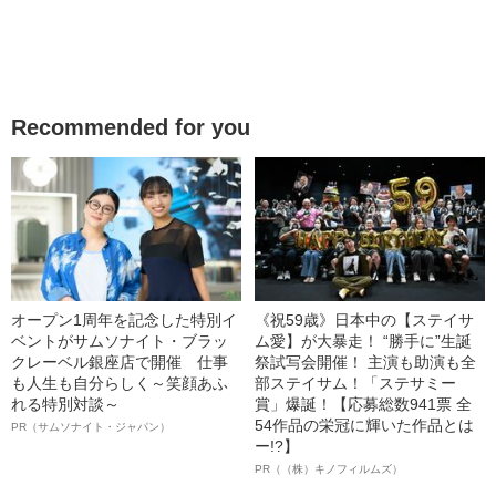
Recommended for you
オープン1周年を記念した特別イ
《祝59歳》日本中の【ステイサ
ベントがサムソナイト・ブラッ
ム愛】が大暴走！ “勝手に”生誕
クレーベル銀座店で開催 仕事
祭試写会開催！ 主演も助演も全
も人生も自分らしく～笑顔あふ
部ステイサム！「ステサミー
れる特別対談～
賞」爆誕！【応募総数941票 全
54作品の栄冠に輝いた作品とは
PR（サムソナイト・ジャパン）
ー!?】
PR（（株）キノフィルムズ）