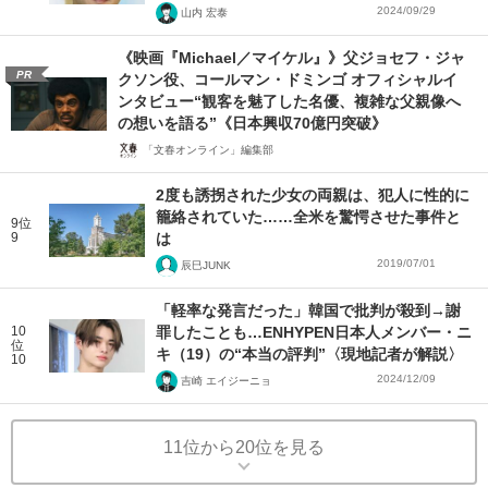
2024/09/29
山内 宏泰
《映画『Michael／マイケル』》父ジョセフ・ジャ
PR
クソン役、コールマン・ドミンゴ オフィシャルイ
ンタビュー“観客を魅了した名優、複雑な父親像へ
の想いを語る”《日本興収70億円突破》
「文春オンライン」編集部
2度も誘拐された少女の両親は、犯人に性的に
籠絡されていた……全米を驚愕させた事件と
9位
9
は
2019/07/01
辰巳JUNK
「軽率な発言だった」韓国で批判が殺到→謝
10
罪したことも…ENHYPEN日本人メンバー・ニ
位
キ（19）の“本当の評判”〈現地記者が解説〉
10
2024/12/09
吉崎 エイジーニョ
11位から20位を見る