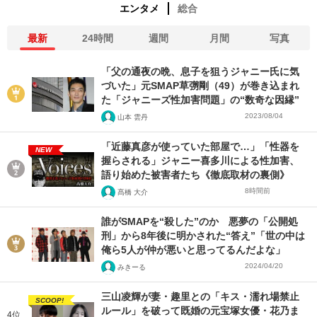
エンタメ
総合
最新
24時間
週間
月間
写真
「父の通夜の晩、息子を狙うジャニー氏に気
づいた」元SMAP草彅剛（49）が巻き込まれ
た「ジャニーズ性加害問題」の“数奇な因縁”
2023/08/04
山本 雲丹
「近藤真彦が使っていた部屋で…」「性器を
NEW
握らされる」ジャニー喜多川による性加害、
語り始めた被害者たち《徹底取材の裏側》
8時間前
髙橋 大介
誰がSMAPを“殺した”のか 悪夢の「公開処
刑」から8年後に明かされた“答え”「世の中は
俺ら5人が仲が悪いと思ってるんだよな」
2024/04/20
みきーる
三山凌輝が妻・趣里との「キス・濡れ場禁止
SCOOP!
ルール」を破って既婚の元宝塚女優・花乃ま
4位