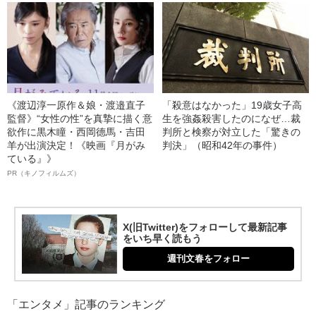
《渡辺淳一原作＆娘・渡邉直子
「殺意はなかった」19歳女子高
監督》“女性の性”を真摯に描く意
生を強姦殺害したのになぜ…裁
欲作に黒木瞳・西岡德馬・吉田
判所と検察が対立した「驚きの
羊が出演決定！《映画『月がみ
判決」（昭和42年の事件）
ている』》
PR（キノフィルムズ）
X(旧Twitter)をフォローして最新記事
をいち早く読もう
週刊文春をフォロー
「エンタメ」記事のランキング