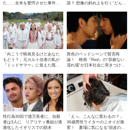
た……全米を驚愕させた事件と
誰？ 想像の斜め上を行く“どんで
は
ん返し”Netflixドラマを見よ
「向こうで映画見るけどあなた
異色のベッドシーンで賛否両
もどう？」元カルト信者の私が
論！ 映画『Red』の“容赦ない
『ミッドサマー』に覚えた既視
濡れ場”が日本社会に突きつけた
感
もの
性行為30回で億万長者に、自殺
「えっ、こんなに変わるの？」
者は3人に リアリティ番組が過
36歳男性ライターのニオイが激
激化したイギリスでの顛末
変！ 夏場に気になる“頭皮のニ