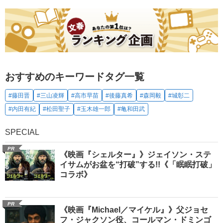
おすすめのキーワードタグ一覧
#藤田晋
#三山凌輝
#高市早苗
#後藤真希
#森岡毅
#城彰二
#内田有紀
#松田聖子
#玉木雄一郎
#亀和田武
SPECIAL
PR
《映画『シェルター』》ジェイソン・ステ
イサムがお盆を“打破”する!!《「眠眠打破」
コラボ》
PR
《映画『Michael／マイケル』》父ジョセ
フ・ジャクソン役、コールマン・ドミンゴ