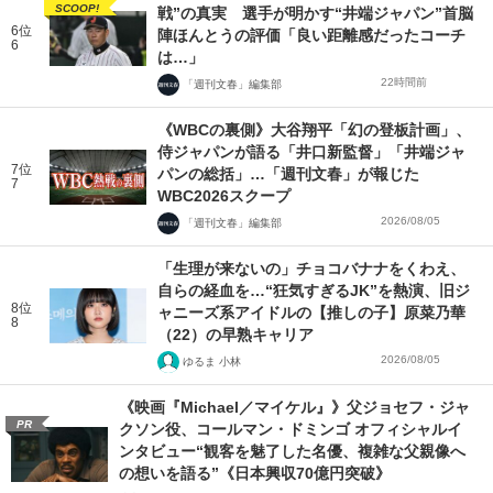
SCOOP!
戦”の真実 選手が明かす“井端ジャパン”首脳
6位
陣ほんとうの評価「良い距離感だったコーチ
6
は…」
22時間前
「週刊文春」編集部
《WBCの裏側》大谷翔平「幻の登板計画」、
侍ジャパンが語る「井口新監督」「井端ジャ
7位
パンの総括」…「週刊文春」が報じた
7
WBC2026スクープ
2026/08/05
「週刊文春」編集部
「生理が来ないの」チョコバナナをくわえ、
自らの経血を…“狂気すぎるJK”を熱演、旧ジ
8位
ャニーズ系アイドルの【推しの子】原菜乃華
8
（22）の早熟キャリア
2026/08/05
ゆるま 小林
《映画『Michael／マイケル』》父ジョセフ・ジャ
PR
クソン役、コールマン・ドミンゴ オフィシャルイ
ンタビュー“観客を魅了した名優、複雑な父親像へ
の想いを語る”《日本興収70億円突破》