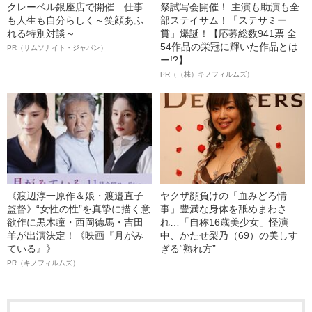
クレーベル銀座店で開催 仕事
祭試写会開催！ 主演も助演も全
も人生も自分らしく～笑顔あふ
部ステイサム！「ステサミー
れる特別対談～
賞」爆誕！【応募総数941票 全
54作品の栄冠に輝いた作品とは
PR（サムソナイト・ジャパン）
ー!?】
PR（（株）キノフィルムズ）
《渡辺淳一原作＆娘・渡邉直子
ヤクザ顔負けの「血みどろ情
監督》“女性の性”を真摯に描く意
事」豊満な身体を舐めまわさ
欲作に黒木瞳・西岡德馬・吉田
れ…「自称16歳美少女」怪演
羊が出演決定！《映画『月がみ
中、かたせ梨乃（69）の美しす
ている』》
ぎる“熟れ方”
PR（キノフィルムズ）