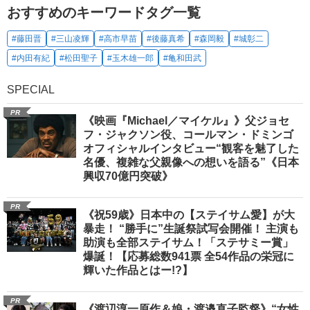
おすすめのキーワードタグ一覧
#藤田晋
#三山凌輝
#高市早苗
#後藤真希
#森岡毅
#城彰二
#内田有紀
#松田聖子
#玉木雄一郎
#亀和田武
SPECIAL
PR
《映画『Michael／マイケル』》父ジョセ
フ・ジャクソン役、コールマン・ドミンゴ
オフィシャルインタビュー“観客を魅了した
名優、複雑な父親像への想いを語る”《日本
興収70億円突破》
PR
《祝59歳》日本中の【ステイサム愛】が大
暴走！ “勝手に”生誕祭試写会開催！ 主演も
助演も全部ステイサム！「ステサミー賞」
爆誕！【応募総数941票 全54作品の栄冠に
輝いた作品とはー!?】
PR
《渡辺淳一原作＆娘・渡邉直子監督》“女性