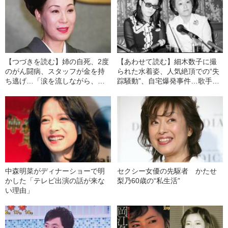
【つづきを読む】姉の自死、2度
【あわせて読む】細木数子に撮
のがん闘病、スタッフが金を持
られた水着姿、人気絶頂での“失
ち逃げ…「涙を流しながら、笑
踪騒動”、自宅爆発事件…歌手・
って生きて」最後まで歌い続け
島倉千代子の人生はドラマ以上
た島倉千代子の“人生いろいろ”
に壮絶だった
中森明菜がディナーショーで明
セクシー女優の先駆者 かたせ
かした「テレビ出演の話が来な
梨乃60歳の“私生活”
い理由」