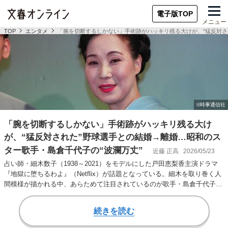
電子版TOP
メニュー
TOP
エンタメ
「腕を切断するしかない」手術跡がハッキリ残る大けが、“猛反対さ
「腕を切断するしかない」手術跡がハッキリ残る大け
が、“猛反対された”野球選手との結婚→離婚…昭和のス
ター歌手・島倉千代子の“波瀾万丈”
近藤 正高
2026/05/23
占い師・細木数子（1938～2021）をモデルにした戸田恵梨香主演ドラマ
『地獄に堕ちるわよ』（Netflix）が話題となっている。細木を取り巻く人
間模様が描かれる中、あらためて注目されているのが歌手・島倉千代子
（1…
続きを読む