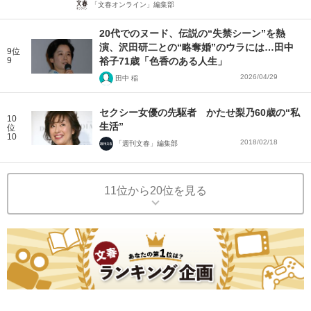
「文春オンライン」編集部
20代でのヌード、伝説の“失禁シーン”を熱
演、沢田研二との“略奪婚”のウラには…田中
9位
9
裕子71歳「色香のある人生」
2026/04/29
田中 稲
セクシー女優の先駆者 かたせ梨乃60歳の“私
10
生活”
位
10
2018/02/18
「週刊文春」編集部
11位から20位を見る