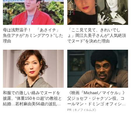
母は浅野温子！ 「あさイチ」
「ここ見て見て、きれいでし
魚住アナが“カミングアウト”した
ょ」岡江久美子さんが“人気絶頂
理由
でヌード”を決めた理由
和服での激しい絡みでヌードを
《映画『Michael／マイケル』》
披露、“体重150キロ超”の教祖と
父ジョセフ・ジャクソン役、コ
結婚…若村麻由美56歳の波乱万
ールマン・ドミンゴ オフィシャ
丈
ルインタビュー“観客を魅了した
PR（キノフィルムズ）
名優、複雑な父親像への想いを
語る”《日本興収70億円突破》