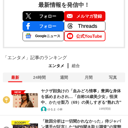
最新情報を発信中！
フォロー
メルマガ登録
フォロー
公式YouTube
Googleニュース
「エンタメ」記事のランキング
エンタメ
総合
最新
24時間
週間
月間
写真
ヤクザ顔負けの「血みどろ情事」豊満な身体
NEW
を舐めまわされ…「自称16歳美少女」怪演
中、かたせ梨乃（69）の美しすぎる“熟れ方”
19時間前
ゆるま 小林
「敗因分析は一切聞かれなかった」侍ジャパ
SCOOP!
ン選手が証言した“NPB聞き取り調査”の実態