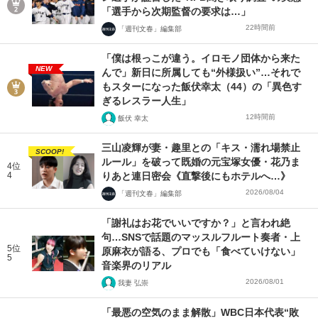
「選手から次期監督の要求は…」
22時間前
「週刊文春」編集部
「僕は根っこが違う。イロモノ団体から来た
NEW
んで」新日に所属しても“外様扱い”…それで
もスターになった飯伏幸太（44）の「異色す
ぎるレスラー人生」
12時間前
飯伏 幸太
三山凌輝が妻・趣里との「キス・濡れ場禁止
SCOOP!
ルール」を破って既婚の元宝塚女優・花乃ま
4位
4
りあと連日密会《直撃後にもホテルへ…》
2026/08/04
「週刊文春」編集部
「謝礼はお花でいいですか？」と言われ絶
句…SNSで話題のマッスルフルート奏者・上
5位
原麻衣が語る、プロでも「食べていけない」
5
音楽界のリアル
2026/08/01
我妻 弘崇
「最悪の空気のまま解散」WBC日本代表“敗