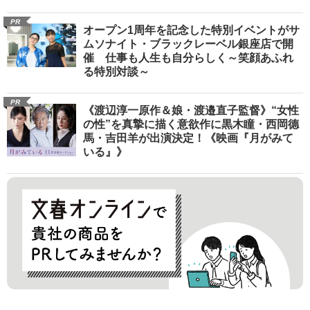
PR
オープン1周年を記念した特別イベントがサ
ムソナイト・ブラックレーベル銀座店で開
催 仕事も人生も自分らしく～笑顔あふれ
る特別対談～
PR
《渡辺淳一原作＆娘・渡邉直子監督》“女性
の性”を真摯に描く意欲作に黒木瞳・西岡德
馬・吉田羊が出演決定！《映画『月がみて
いる』》