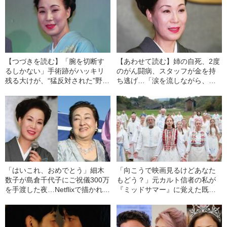
【つづきを読む】「腕を切断す
【あわせて読む】姉の自死、2度
るしかない」手術跡がハッキリ
のがん闘病、スタッフが金を持
残る大けが、“猛反対された”野球
ち逃げ…「涙を流しながら、笑
選手との結婚→離婚…昭和のス
って生きて」最後まで歌い続け
ター歌手・島倉千代子の“波瀾万
た島倉千代子の“人生いろいろ”
丈”
「はいこれ、おめでとう」細木
「向こうで映画見るけどあなた
数子が島倉千代子にご祝儀300万
もどう？」元カルト信者の私が
を手渡した夜…Netflixで描かれな
『ミッドサマー』に覚えた既視
かった恩讐を越えた再会「島倉
感
さんは静かに水ばかり飲んでい
た」