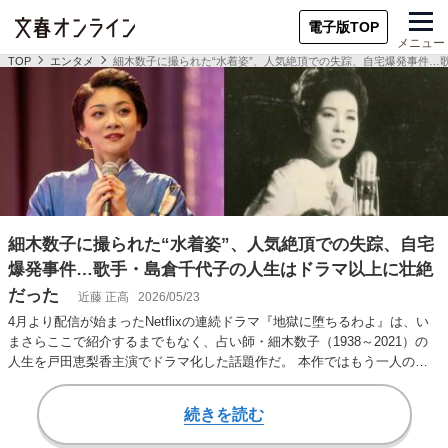
電子版TOP
メニュー
TOP
エンタメ
細木数子に撮られた“水着姿”、人気絶頂での失踪、自宅爆発事件…
細木数子に撮られた“水着姿”、人気絶頂での失踪、自宅
爆発事件…歌手・島倉千代子の人生はドラマ以上に壮絶
だった
近藤 正高
2026/05/23
4月より配信が始まったNetflixの連続ドラマ『地獄に堕ちるわよ』は、い
まさらここで紹介するまでもなく、占い師・細木数子（1938～2021）の
人生を戸田恵梨香主演でドラマ化した話題作だ。 本作ではもう一人の主
人…
続きを読む