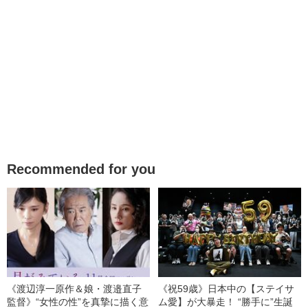
Recommended for you
《渡辺淳一原作＆娘・渡邉直子
《祝59歳》日本中の【ステイサ
監督》“女性の性”を真摯に描く意
ム愛】が大暴走！ “勝手に”生誕