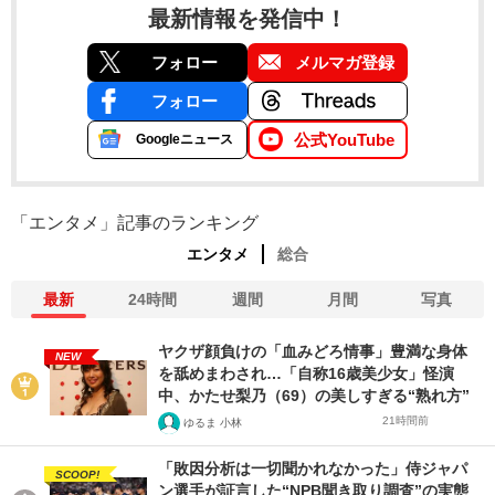
最新情報を発信中！
フォロー
メルマガ登録
フォロー
公式YouTube
Googleニュース
「エンタメ」記事のランキング
エンタメ
総合
最新
24時間
週間
月間
写真
ヤクザ顔負けの「血みどろ情事」豊満な身体
NEW
を舐めまわされ…「自称16歳美少女」怪演
中、かたせ梨乃（69）の美しすぎる“熟れ方”
21時間前
ゆるま 小林
「敗因分析は一切聞かれなかった」侍ジャパ
SCOOP!
ン選手が証言した“NPB聞き取り調査”の実態