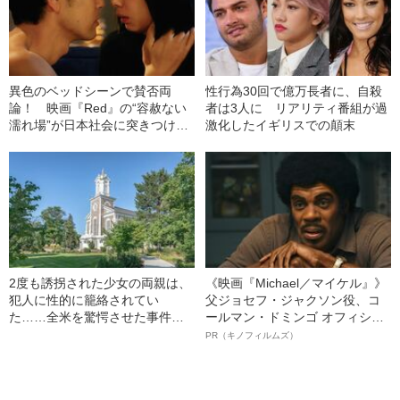
異色のベッドシーンで賛否両
性行為30回で億万長者に、自殺
論！ 映画『Red』の“容赦ない
者は3人に リアリティ番組が過
濡れ場”が日本社会に突きつけた
激化したイギリスでの顛末
もの
2度も誘拐された少女の両親は、
《映画『Michael／マイケル』》
犯人に性的に籠絡されてい
父ジョセフ・ジャクソン役、コ
た……全米を驚愕させた事件と
ールマン・ドミンゴ オフィシャ
は
ルインタビュー“観客を魅了した
PR（キノフィルムズ）
名優、複雑な父親像への想いを
語る”《日本興収70億円突破》