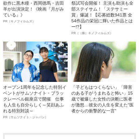
欲作に黒木瞳・西岡德馬・吉田
祭試写会開催！ 主演も助演も全
羊が出演決定！《映画『月がみ
部ステイサム！「ステサミー
ている』》
賞」爆誕！【応募総数941票 全
54作品の栄冠に輝いた作品とは
PR（キノフィルムズ）
ー!?】
PR（（株）キノフィルムズ）
オープン1周年を記念した特別イ
「子どもはつくらない」「障害
ベントがサムソナイト・ブラッ
のある子がうまれると怖い」15
クレーベル銀座店で開催 仕事
歳で被爆した女性の決断に医者
も人生も自分らしく～笑顔あふ
が激怒…彼女の人生を変えた“医
れる特別対談～
者からの衝撃的な一言”
PR（サムソナイト・ジャパン）