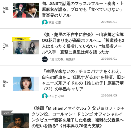
句…SNSで話題のマッスルフルート奏者・上
6位
原麻衣が語る、プロでも「食べていけない」
6
音楽界のリアル
2026/08/01
我妻 弘崇
《妻・趣里の不在中に密会》三山凌輝と宝塚
SCOOP!
OG花乃まりあが高級ホテルへ…「報道後も2
7位
人はまったく反省していない」“無反省メー
7
ル”入手 直撃に趣里は何を語ったか
2026/08/01
「週刊文春」編集部
「生理が来ないの」チョコバナナをくわえ、
自らの経血を…“狂気すぎるJK”を熱演、旧ジ
8位
ャニーズ系アイドルの【推しの子】原菜乃華
8
（22）の早熟キャリア
2026/08/05
ゆるま 小林
《映画『Michael／マイケル』》父ジョセフ・ジャ
PR
クソン役、コールマン・ドミンゴ オフィシャルイ
ンタビュー“観客を魅了した名優、複雑な父親像へ
の想いを語る”《日本興収70億円突破》