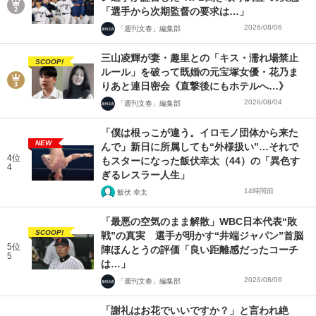
「選手から次期監督の要求は…」
2026/08/06
「週刊文春」編集部
三山凌輝が妻・趣里との「キス・濡れ場禁止
SCOOP!
ルール」を破って既婚の元宝塚女優・花乃ま
りあと連日密会《直撃後にもホテルへ…》
2026/08/04
「週刊文春」編集部
「僕は根っこが違う。イロモノ団体から来た
NEW
んで」新日に所属しても“外様扱い”…それで
4位
もスターになった飯伏幸太（44）の「異色す
4
ぎるレスラー人生」
14時間前
飯伏 幸太
「最悪の空気のまま解散」WBC日本代表“敗
SCOOP!
戦”の真実 選手が明かす“井端ジャパン”首脳
5位
陣ほんとうの評価「良い距離感だったコーチ
5
は…」
2026/08/06
「週刊文春」編集部
「謝礼はお花でいいですか？」と言われ絶