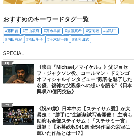
おすすめのキーワードタグ一覧
#藤田晋
#三山凌輝
#高市早苗
#後藤真希
#森岡毅
#城彰二
#内田有紀
#松田聖子
#玉木雄一郎
#亀和田武
SPECIAL
PR
《映画『Michael／マイケル』》父ジョセ
フ・ジャクソン役、コールマン・ドミンゴ
オフィシャルインタビュー“観客を魅了した
名優、複雑な父親像への想いを語る”《日本
興収70億円突破》
PR
《祝59歳》日本中の【ステイサム愛】が大
暴走！ “勝手に”生誕祭試写会開催！ 主演も
助演も全部ステイサム！「ステサミー賞」
爆誕！【応募総数941票 全54作品の栄冠に
輝いた作品とはー!?】