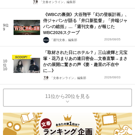
「文春オンライン」編集部
《WBCの裏側》大谷翔平「幻の登板計画」、
侍ジャパンが語る「井口新監督」「井端ジャ
9位
パンの総括」…「週刊文春」が報じた
9
WBC2026スクープ
2026/08/05
「週刊文春」編集部
「取材された日にホテル？」三山凌輝と元宝
SCOOP!
塚・花乃まりあの連日密会…文春直撃→まさ
10
かの展開に驚きの声《妻・趣里の不在中
位
10
に…》
2026/08/03
「文春オンライン」編集部
11位から20位を見る