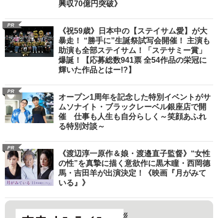
興収70億円突破》
PR
《祝59歳》日本中の【ステイサム愛】が大
暴走！ “勝手に”生誕祭試写会開催！ 主演も
助演も全部ステイサム！「ステサミー賞」
爆誕！【応募総数941票 全54作品の栄冠に
輝いた作品とはー!?】
PR
オープン1周年を記念した特別イベントがサ
ムソナイト・ブラックレーベル銀座店で開
催 仕事も人生も自分らしく～笑顔あふれ
る特別対談～
PR
《渡辺淳一原作＆娘・渡邉直子監督》“女性
の性”を真摯に描く意欲作に黒木瞳・西岡德
馬・吉田羊が出演決定！《映画『月がみて
いる』》