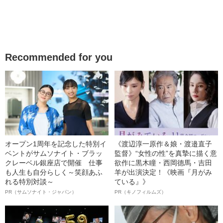
Recommended for you
オープン1周年を記念した特別イ
《渡辺淳一原作＆娘・渡邉直子
ベントがサムソナイト・ブラッ
監督》“女性の性”を真摯に描く意
クレーベル銀座店で開催 仕事
欲作に黒木瞳・西岡德馬・吉田
も人生も自分らしく～笑顔あふ
羊が出演決定！《映画『月がみ
れる特別対談～
ている』》
PR（サムソナイト・ジャパン）
PR（キノフィルムズ）