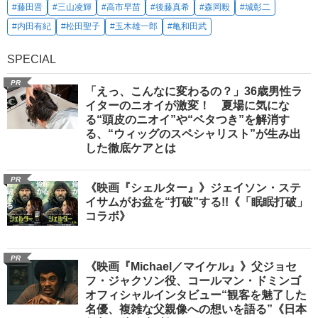
#藤田晋
#三山凌輝
#高市早苗
#後藤真希
#森岡毅
#城彰二
#内田有紀
#松田聖子
#玉木雄一郎
#亀和田武
SPECIAL
PR
「えっ、こんなに変わるの？」36歳男性ラ
イターのニオイが激変！ 夏場に気にな
る“頭皮のニオイ”や“ベタつき”を解消す
る、“ウィッグのスペシャリスト”が生み出
した徹底ケアとは
PR
《映画『シェルター』》ジェイソン・ステ
イサムがお盆を“打破”する!!《「眠眠打破」
コラボ》
PR
《映画『Michael／マイケル』》父ジョセ
フ・ジャクソン役、コールマン・ドミンゴ
オフィシャルインタビュー“観客を魅了した
名優、複雑な父親像への想いを語る”《日本