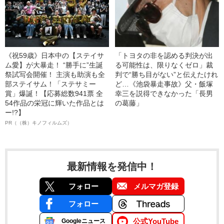
《祝59歳》日本中の【ステイサ
「トヨタの非を認める判決が出
ム愛】が大暴走！ “勝手に”生誕
る可能性は、限りなくゼロ」裁
祭試写会開催！ 主演も助演も全
判で“勝ち目がない”と伝えたけれ
部ステイサム！「ステサミー
ど…《池袋暴走事故》父・飯塚
賞」爆誕！【応募総数941票 全
幸三を説得できなかった「長男
54作品の栄冠に輝いた作品とは
の葛藤」
ー!?】
PR（（株）キノフィルムズ）
最新情報を発信中！
フォロー
メルマガ登録
フォロー
公式YouTube
Googleニュース