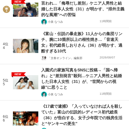
NEW
言われ…「侮辱だし差別」ケニア人男性と結
婚した日本人女性（31）が明かす、“排外主義
的な風潮”への苦悩
11時間前
小泉 なつみ
《富山・伝説の暴走族》11人からの集団リン
チ、腕に10箇所以上の根性焼き…「音速天
4位
女」初代総長しおりさん（36）が明かす、過
4
酷すぎる10代
2026/08/07
「文春オンライン」編集部
入園式の家族写真をSNSに投稿→「国へ帰
NEW
れ」と“差別発言”殺到…ケニア人男性と結婚
5位
した日本人女性（31）が、“世間からの視
5
線”に思うこと
11時間前
小泉 なつみ
《17歳で逮捕》「入っていなければ人を殺し
ていた」富山の伝説的レディース初代総長
6位
（36）が告白する、女子少年院での独房生活
6
と“ヤンキーの更生”