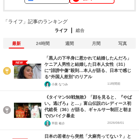
「ライフ」記事のランキング
ライフ
総合
最新
24時間
週間
月間
写真
「黒人の下半身に惹かれて結婚したんだろ」
NEW
ケニア人男性と結婚した日本人女性（31）
に“誹謗中傷”殺到…本人が語る、日本で感じ
る“外国人差別”のリアル
11時間前
小泉 なつみ
《タイマン50戦無敗》「顔を見ると、『やば
い。逃げろ』と…」富山伝説のレディース初
代総長（36）が語る、ギャルサー制圧と朝ま
でのバイク暴走
2026/08/01
平田 裕介
日本の若者から突然「大麻売ってない？」と