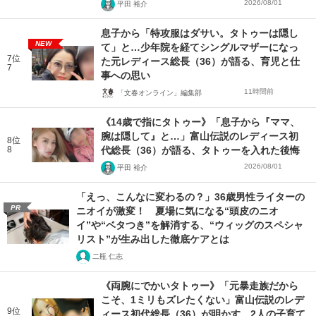
2026/08/01
平田 裕介
息子から「特攻服はダサい。タトゥーは隠し
NEW
て」と…少年院を経てシングルマザーになっ
7位
た元レディース総長（36）が語る、育児と仕
7
事への思い
11時間前
「文春オンライン」編集部
《14歳で指にタトゥー》「息子から『ママ、
腕は隠して』と…」富山伝説のレディース初
8位
8
代総長（36）が語る、タトゥーを入れた後悔
2026/08/01
平田 裕介
「えっ、こんなに変わるの？」36歳男性ライターの
PR
ニオイが激変！ 夏場に気になる“頭皮のニオ
イ”や“ベタつき”を解消する、“ウィッグのスペシャ
リスト”が生み出した徹底ケアとは
二瓶 仁志
《両腕にでかいタトゥー》「元暴走族だから
こそ、1ミリもズレたくない」富山伝説のレデ
9位
ィース初代総長（36）が明かす、2人の子育て