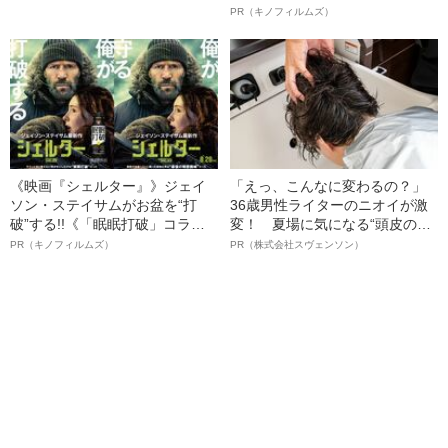
ルインタビュー“観客を魅了した
PR（キノフィルムズ）
名優、複雑な父親像への想いを
語る”《日本興収70億円突破》
《映画『シェルター』》ジェイ
「えっ、こんなに変わるの？」
ソン・ステイサムがお盆を“打
36歳男性ライターのニオイが激
破”する!!《「眠眠打破」コラ
変！ 夏場に気になる“頭皮のニ
ボ》
オイ”や“ベタつき”を解消す
PR（キノフィルムズ）
PR（株式会社スヴェンソン）
る、“ウィッグのスペシャリス
ト”が生み出した徹底ケアとは