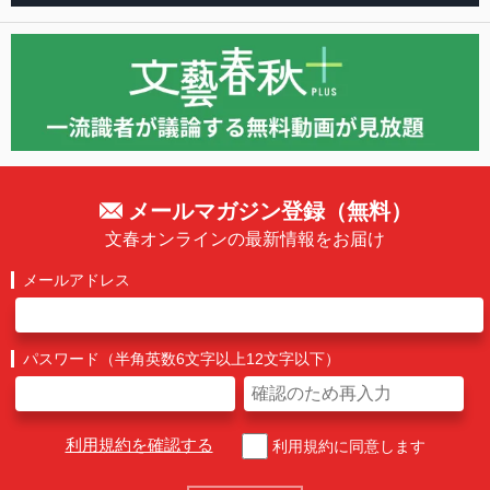
メールマガジン登録（無料）
文春オンラインの最新情報をお届け
メールアドレス
パスワード（半角英数6文字以上12文字以下）
利用規約を確認する
利用規約に同意します