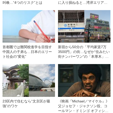
叫喚…“4つのリスク”とは
に入り損ねると…湾岸エリアで
起きている“残酷な二極化”とは
首都圏では難関校進学を目指す
新宿から50分の「平均家賃7万
中国人の子弟も…日本のエリー
3500円」の街…なぜか“住みたい
ト社会の“変化”
街ナンバーワン”の「本厚木」に
は何がある？
23区内で住むなら“文京区が最
《映画『Michael／マイケル』》
強”のワケ
父ジョセフ・ジャクソン役、コ
ールマン・ドミンゴ オフィシャ