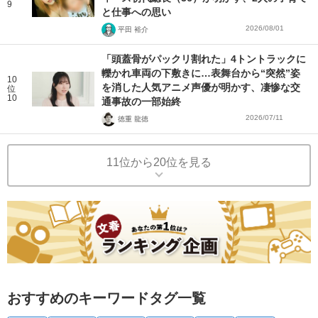
9
と仕事への思い
2026/08/01
平田 裕介
「頭蓋骨がパックリ割れた」4トントラックに
轢かれ車両の下敷きに…表舞台から“突然”姿
10
を消した人気アニメ声優が明かす、凄惨な交
位
10
通事故の一部始終
2026/07/11
徳重 龍徳
11位から20位を見る
おすすめのキーワードタグ一覧