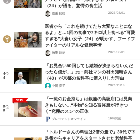
（24）が語る、驚愕の食生活
2026/08/01
徳重 龍徳
医者から「これを続けてたら大変なことにな
るよ」と…1回の食事で7キロ以上食べる“可愛
すぎる”大食い女子（24）が明かす、フードフ
ァイターのリアルな健康事情
2026/08/01
徳重 龍徳
「お見合い50回しても結婚が決まらないんだ
ったら僕が…」元・商社マンの村田知晴さん
4位
4
（43）が京都の名料亭に婿入りした理由
2024/11/16
中岡 愛子
「一流のお金持ち」は銀座の高級店には見向
NEW
きもしない…“本物”を知る富裕層が行きつ
5位
5
く“究極のスシ”の正体
19時間前
プレジデントオンライン
「トルドーさんの料理は2倍の量で」30代で下
足番からキャリアをスタートさせた老舗料亭