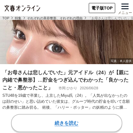
電子版TOP
メニュー
TOP
特集
それぞれの美容整形、それぞれの理由
「お母さんは悲しんでいた」
「お母さんは悲しんでいた」元アイドル（24）が【親に
内緒で鼻整形】…貯金をつぎ込んでわかった「良かった
こと・悪かったこと」
市岡 ひかり
2026/06/28
STU48を19歳で卒業し、上京したMiyu氏（24）。「人気が出なかったの
は顔のせい」と思い詰めていた彼女は、グループ時代の貯金を叩いて念願
の鼻整形に踏み切る。 術後、「ハリー・ポッター」の妖精のように腫れ
上がっ…
続きを読む