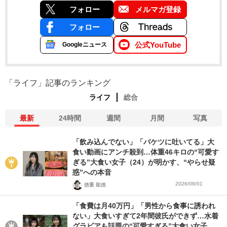
フォロー
メルマガ登録
フォロー
公式YouTube
Googleニュース
「ライフ」記事のランキング
ライフ
総合
最新
24時間
週間
月間
写真
「飲み込んでない」「バケツに吐いてる」大
食い動画にアンチ殺到…体重46キロの“可愛す
ぎる”大食い女子（24）が明かす、“やらせ疑
惑”への本音
2026/08/01
徳重 龍徳
「食費は月40万円」「男性から食事に誘われ
ない」大食いすぎて2年間彼氏ができず…水着
グラビアも話題の“可愛すぎる”大食い女子