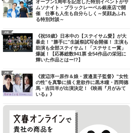
オープン1周年を記念した特別イベントがサ
ムソナイト・ブラックレーベル銀座店で開
催 仕事も人生も自分らしく～笑顔あふれ
る特別対談～
PR
《祝59歳》日本中の【ステイサム愛】が大
暴走！ “勝手に”生誕祭試写会開催！ 主演も
助演も全部ステイサム！「ステサミー賞」
爆誕！【応募総数941票 全54作品の栄冠に
輝いた作品とはー!?】
PR
《渡辺淳一原作＆娘・渡邉直子監督》“女性
の性”を真摯に描く意欲作に黒木瞳・西岡德
馬・吉田羊が出演決定！《映画『月がみて
いる』》