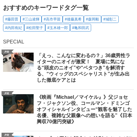
おすすめのキーワードタグ一覧
#藤田晋
#三山凌輝
#高市早苗
#後藤真希
#森岡毅
#城彰二
#内田有紀
#松田聖子
#玉木雄一郎
#亀和田武
SPECIAL
PR
「えっ、こんなに変わるの？」36歳男性ラ
イターのニオイが激変！ 夏場に気にな
る“頭皮のニオイ”や“ベタつき”を解消す
る、“ウィッグのスペシャリスト”が生み出
した徹底ケアとは
PR
《映画『Michael／マイケル』》父ジョセ
フ・ジャクソン役、コールマン・ドミンゴ
オフィシャルインタビュー“観客を魅了した
名優、複雑な父親像への想いを語る”《日本
興収70億円突破》
PR