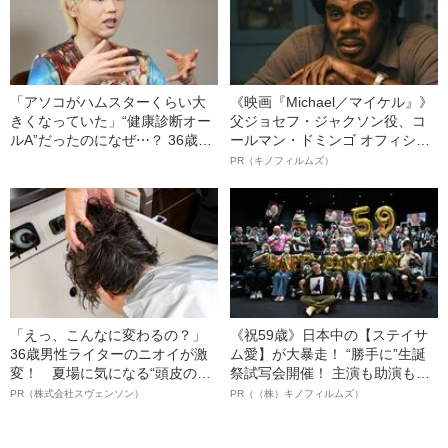
「アソコがハムスターくらい大
《映画『Michael／マイケル』》
きくなっていた」“健康診断オー
父ジョセフ・ジャクソン役、コ
ルA”だったのになぜ⋯？ 36歳・
ールマン・ドミンゴ オフィシャ
ゲイ男性が驚いた『精巣がんの
ルインタビュー“観客を魅了した
PR（キノフィルムズ）
怖さ』
名優、複雑な父親像への想いを
語る”《日本興収70億円突破》
「えっ、こんなに変わるの？」
《祝59歳》日本中の【ステイサ
36歳男性ライターのニオイが激
ム愛】が大暴走！ “勝手に”生誕
変！ 夏場に気になる“頭皮のニ
祭試写会開催！ 主演も助演も全
オイ”や“ベタつき”を解消す
部ステイサム！「ステサミー
PR（株式会社スヴェンソン）
PR（（株）キノフィルムズ）
る、“ウィッグのスペシャリス
賞」爆誕！【応募総数941票 全
ト”が生み出した徹底ケアとは
54作品の栄冠に輝いた作品とは