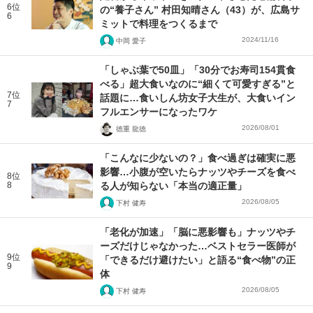
6位
の“養子さん” 村田知晴さん（43）が、広島サ
6
ミットで料理をつくるまで
2024/11/16
中岡 愛子
「しゃぶ葉で50皿」「30分でお寿司154貫食
べる」超大食いなのに“細くて可愛すぎる”と
7位
話題に…食いしん坊女子大生が、大食いイン
7
フルエンサーになったワケ
2026/08/01
徳重 龍徳
「こんなに少ないの？」食べ過ぎは確実に悪
影響…小腹が空いたらナッツやチーズを食べ
8位
8
る人が知らない「本当の適正量」
2026/08/05
下村 健寿
「老化が加速」「脳に悪影響も」ナッツやチ
ーズだけじゃなかった…ベストセラー医師が
9位
「できるだけ避けたい」と語る“食べ物”の正
9
体
2026/08/05
下村 健寿