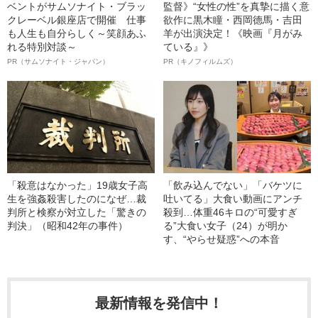
ベントがサムソナイト・ブラッ
監督》“女性の性”を真摯に描く意
クレーベル銀座店で開催 仕事
欲作に黒木瞳・西岡德馬・吉田
も人生も自分らしく～笑顔あふ
羊が出演決定！《映画『月がみ
れる特別対談～
ている』》
PR（サムソナイト・ジャパン）
PR（キノフィルムズ）
「殺意はなかった」19歳女子高
「飲み込んでない」「バケツに
生を強姦殺害したのになぜ…裁
吐いてる」大食い動画にアンチ
判所と検察が対立した「驚きの
殺到…体重46キロの“可愛すぎ
判決」（昭和42年の事件）
る”大食い女子（24）が明か
す、“やらせ疑惑”への本音
最新情報を発信中！