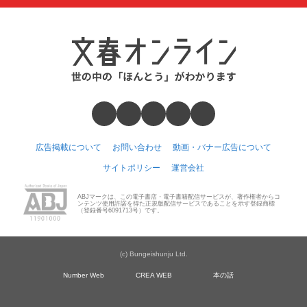
広告掲載について
お問い合わせ
動画・バナー広告について
サイトポリシー
運営会社
ABJマークは、この電子書店・電子書籍配信サービスが、著作権者からコ
ンテンツ使用許諾を得た正規版配信サービスであることを示す登録商標
（登録番号6091713号）です。
(c) Bungeishunju Ltd.
Number Web
CREA WEB
本の話