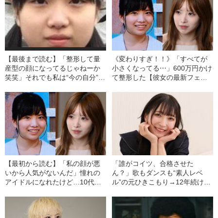
【最後まで読む】「整形して量
《変わりすぎ！！》「すべてが
産型の顔になってるじゃねーか
小さくなってる⋯」600万円かけ
笑笑」それでも私は“今の自分”が
て整形した【彼女の最新フェイ
好き…《整形総額600万》24
ス】を見る《母親を泣かせたけ
歳・元アイドルが【誹謗中傷】
ど⋯》
に負けない理由
【最初から読む】「私の顔が悪
「誰がコイツ、合格させた
いから人気がないんだ」憧れの
ん？」歌もダンスも“素人レベ
アイドルになれたけど…10代少
ル”の元ひきこもり→12年続けた
女を【36キロ・ガリガリ体型】
ら「人気アイドル」に大変身…
に追い詰めた「握手会の闇」
35歳・アラフォーアイドル誕生
の『驚きのきっかけ』