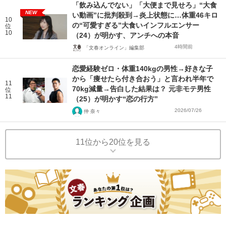
「飲み込んでない」「大便まで見せろ」“大食
NEW
い動画”に批判殺到→炎上状態に…体重46キロ
10
の“可愛すぎる”大食いインフルエンサー
位
10
（24）が明かす、アンチへの本音
4時間前
「文春オンライン」編集部
恋愛経験ゼロ・体重140kgの男性→好きな子
から「痩せたら付き合おう」と言われ半年で
11
70kg減量→告白した結果は？ 元非モテ男性
位
11
（25）が明かす“恋の行方”
2026/07/26
仲 奈々
11位から20位を見る