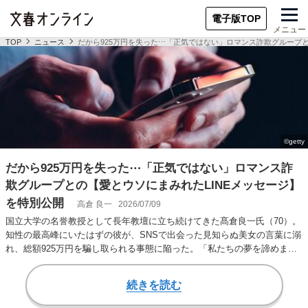
電子版TOP
メニュー
TOP
ニュース
だから925万円を失った⋯「正気ではない」ロマンス詐欺グループと
だから925万円を失った⋯「正気ではない」ロマンス詐
欺グループとの【愛とウソにまみれたLINEメッセージ】
を特別公開
高倉 良一
2026/07/09
国立大学の名誉教授として長年教壇に立ち続けてきた髙倉良一氏（70）。
知性の最高峰にいたはずの彼が、SNSで出会った見知らぬ美女の言葉に溺
れ、総額925万円を騙し取られる事態に陥った。「私たちの夢を諦めます
か？」とい…
続きを読む