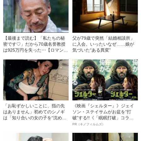
【最後まで読む】「私たちの秘
父が79歳で突然「結婚相談所」
密です♡」だから70歳名誉教授
に入会。いったいなぜ……娘が
は925万円を失った⋯【ロマンス
気づいた“ある異変”
詐欺】の“巧妙すぎる洗脳手法”
「お恥ずかしいことに、指の先
《映画『シェルター』》ジェイ
はありません」初めてのシノギ
ソン・ステイサムがお盆を“打
は「知り合いの女の子を“沈め
破”する!!《「眠眠打破」コラ
た”」こと…日本初の女ヤクザ・
ボ》
PR（キノフィルムズ）
西村まこ（57）の壮絶人生