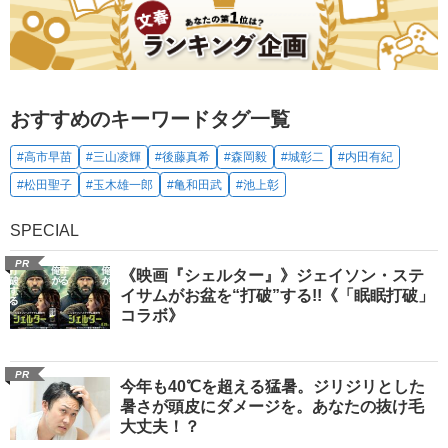
おすすめのキーワードタグ一覧
#高市早苗
#三山凌輝
#後藤真希
#森岡毅
#城彰二
#内田有紀
#松田聖子
#玉木雄一郎
#亀和田武
#池上彰
SPECIAL
PR
《映画『シェルター』》ジェイソン・ステ
イサムがお盆を“打破”する!!《「眠眠打破」
コラボ》
PR
今年も40℃を超える猛暑。ジリジリとした
暑さが頭皮にダメージを。あなたの抜け毛
大丈夫！？