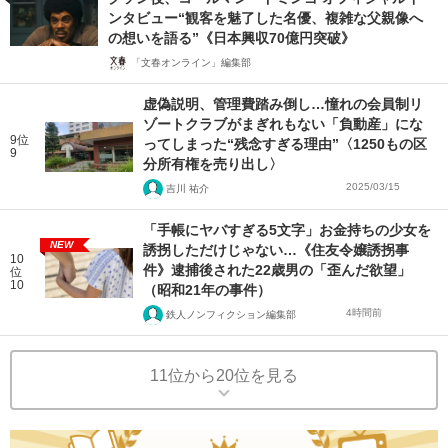
ンタビュー“観客を魅了した名優、複雑な父親像へ
の想いを語る”《日本興収70億円突破》
「文春オンライン」編集部
虚偽説明、管理費踏み倒し…憧れの会員制リ
ゾートクラブがまぎれもない「負動産」にな
9位
ってしまった“残念すぎる理由”〈1250もの区
9
分所有権を売り出し〉
2025/03/15
吉川 祐介
「手帳にヤバすぎる5文字」お金持ちの少女を
NEW
誘拐しただけじゃない…《住友令嬢誘拐事
10
件》逮捕後された22歳男の「歪んだ欲望」
位
10
（昭和21年の事件）
4時間前
鉄人ノンフィクション編集部
11位から20位を見る