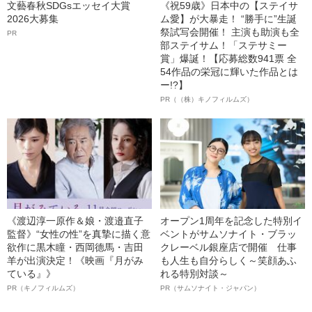
文藝春秋SDGsエッセイ大賞
《祝59歳》日本中の【ステイサ
2026大募集
ム愛】が大暴走！ “勝手に”生誕
祭試写会開催！ 主演も助演も全
PR
部ステイサム！「ステサミー
賞」爆誕！【応募総数941票 全
54作品の栄冠に輝いた作品とは
ー!?】
PR（（株）キノフィルムズ）
《渡辺淳一原作＆娘・渡邉直子
オープン1周年を記念した特別イ
監督》“女性の性”を真摯に描く意
ベントがサムソナイト・ブラッ
欲作に黒木瞳・西岡德馬・吉田
クレーベル銀座店で開催 仕事
羊が出演決定！《映画『月がみ
も人生も自分らしく～笑顔あふ
ている』》
れる特別対談～
PR（キノフィルムズ）
PR（サムソナイト・ジャパン）