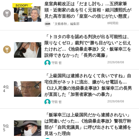
皇室典範改正は「だまし討ち」…五摂家筆
SCOOP!
頭・近衛家の血を引く元首相・細川護熙氏が
見た高市首相の「皇室への信じがたい態度」
8時間前
「文藝春秋」編集部
「トヨタの非を認める判決が出る可能性は、
限りなくゼロ」裁判で“勝ち目がない”と伝え
たけれど…《池袋暴走事故》父・飯塚幸三を
説得できなかった「長男の葛藤」
2026/08/08
守田 哲
「上級国民は逮捕されなくて良いですね」自
宅住所がネットに流出、嫌がらせ電話も…
4位
《12人死傷の池袋暴走事故》飯塚幸三の長男
4
が直面した「加害者家族への暴力」
2026/08/08
守田 哲
「飯塚幸三は上級国民だから逮捕されない」
は間違いだった…《池袋暴走事故》警視庁幹
5位
部が「自民党議員」に呼び出されても逮捕を
5
見送った理由