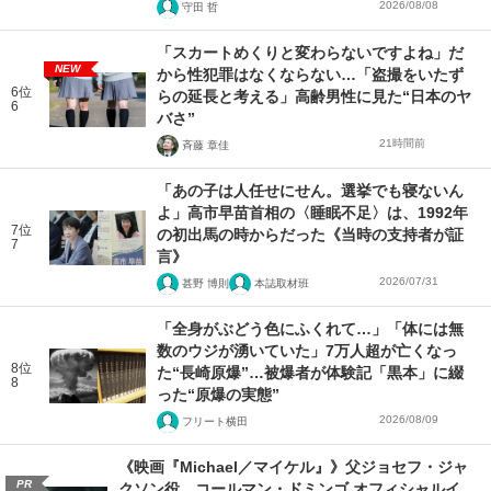
2026/08/08
守田 哲
「スカートめくりと変わらないですよね」だ
NEW
から性犯罪はなくならない…「盗撮をいたず
6位
らの延長と考える」高齢男性に見た“日本のヤ
6
バさ”
21時間前
斉藤 章佳
「あの子は人任せにせん。選挙でも寝ないん
よ」高市早苗首相の〈睡眠不足〉は、1992年
7位
の初出馬の時からだった《当時の支持者が証
7
言》
2026/07/31
甚野 博則
本誌取材班
「全身がぶどう色にふくれて…」「体には無
数のウジが湧いていた」7万人超が亡くなっ
8位
た“長崎原爆”…被爆者が体験記「黒本」に綴
8
った“原爆の実態”
2026/08/09
フリート横田
《映画『Michael／マイケル』》父ジョセフ・ジャ
PR
クソン役、コールマン・ドミンゴ オフィシャルイ