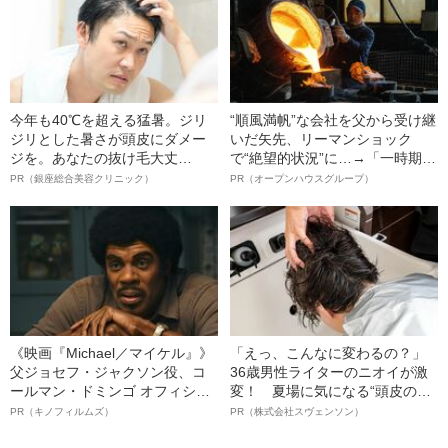
今年も40℃を超える猛暑。ジリ
“順風満帆”な会社を父から受け継
ジリとした暑さが頭皮にダメー
いだ矢先、リーマンショック
ジを。あなたの抜け毛大丈
で“絶望的状況”に…→「一時期は
夫！？
納品3年待ち」のヒット商品を生
PR（銀座総合美容クリニック）
PR（オープンハウスグループ）
んで危機を脱した四代目社長が
明かす、“逆転の戦術”
《映画『Michael／マイケル』》
「えっ、こんなに変わるの？」
父ジョセフ・ジャクソン役、コ
36歳男性ライターのニオイが激
ールマン・ドミンゴ オフィシャ
変！ 夏場に気になる“頭皮のニ
ルインタビュー“観客を魅了した
オイ”や“ベタつき”を解消す
PR（キノフィルムズ）
PR（株式会社スヴェンソン）
名優、複雑な父親像への想いを
る、“ウィッグのスペシャリス