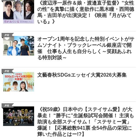
《渡辺淳一原作＆娘・渡邉直子監督》“女性
の性”を真摯に描く意欲作に黒木瞳・西岡德
馬・吉田羊が出演決定！《映画『月がみて
いる』》
PR
オープン1周年を記念した特別イベントがサ
ムソナイト・ブラックレーベル銀座店で開
催 仕事も人生も自分らしく～笑顔あふれ
る特別対談～
PR
文藝春秋SDGsエッセイ大賞2026大募集
PR
《祝59歳》日本中の【ステイサム愛】が大
暴走！ “勝手に”生誕祭試写会開催！ 主演も
助演も全部ステイサム！「ステサミー賞」
爆誕！【応募総数941票 全54作品の栄冠に
輝いた作品とはー!?】