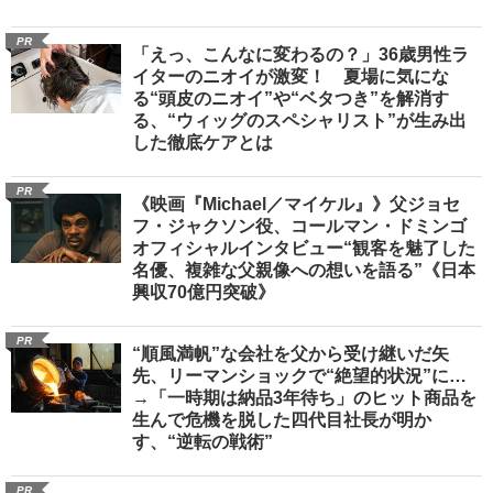
PR
「えっ、こんなに変わるの？」36歳男性ラ
イターのニオイが激変！ 夏場に気にな
る“頭皮のニオイ”や“ベタつき”を解消す
る、“ウィッグのスペシャリスト”が生み出
した徹底ケアとは
PR
《映画『Michael／マイケル』》父ジョセ
フ・ジャクソン役、コールマン・ドミンゴ
オフィシャルインタビュー“観客を魅了した
名優、複雑な父親像への想いを語る”《日本
興収70億円突破》
PR
“順風満帆”な会社を父から受け継いだ矢
先、リーマンショックで“絶望的状況”に…
→「一時期は納品3年待ち」のヒット商品を
生んで危機を脱した四代目社長が明か
す、“逆転の戦術”
PR