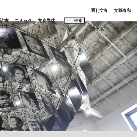
週刊文春
文藝春秋
読書
コミック
文春野球
検索
電子版
PLUS
インタビュー
読書
#松田聖子
本田圭佑が初めて明かした日本代表監督に...
、私のいま