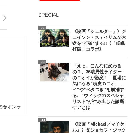
SPECIAL
PR
《映画『シェルター』》ジ
ェイソン・ステイサムがお
盆を“打破”する!!《「眠眠
打破」コラボ》
PR
「えっ、こんなに変わる
の？」36歳男性ライター
のニオイが激変！ 夏場に
気になる“頭皮のニオ
イ”や“ベタつき”を解消す
る、“ウィッグのスペシャ
リスト”が生み出した徹底
文春オンラ
ケアとは
PR
《映画『Michael／マイケ
ル』》父ジョセフ・ジャク