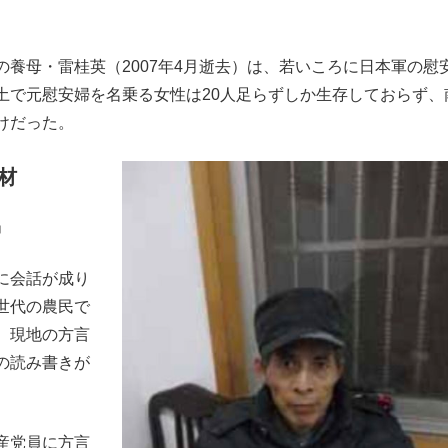
養母・雷桂英（2007年4月逝去）は、若いころに日本軍の慰
土で元慰安婦を名乗る女性は20人足らずしか生存しておらず、
けだった。
材
」
に会話が成り
世代の農民で
、現地の方言
の読み書きが
産党員に方言