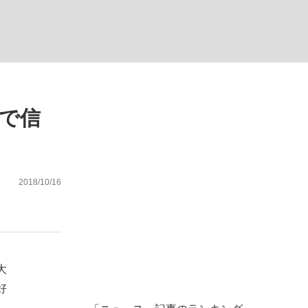
まで信
った」侍ジャパン選手が証言した“NPB聞...
を、目撃せよ。
2018/10/16
大
好
、