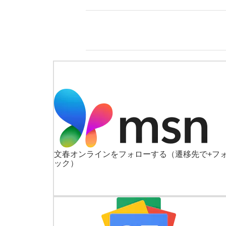
文春オンラインをフォローする
（遷移先で+フ
ック）