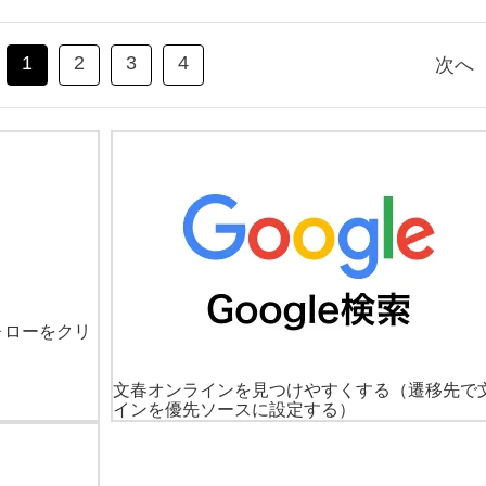
1
2
3
4
次へ
ォローをクリ
文春オンラインを見つけやすくする
（遷移先で
インを優先ソースに設定する）