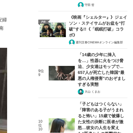
守田 哲
《映画『シェルター』》ジェイ
安婦
PR
ソン・ステイサムがお盆を“打
南
破”する!!《「眠眠打破」コラ
ボ》
週刊文春CINEMAオンライン編集部
「14歳の少年に挿入
を…」性器に火をつけ脅
迫、少女達はモップで…
9位
657人が死亡した韓国“最
9
悪の人権侵害”のおぞまし
すぎる実態
大山 くまお
「子どもはつくらない」
「障害のある子がうまれ
ると怖い」15歳で被爆し
10
た女性の決断に医者が激
位
怒…彼女の人生を変え
10