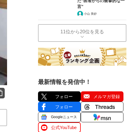
た“医者からの衝撃的な一
言”
小山 美砂
11位から20位を見る
最新情報を発信中！
フォロー
メルマガ登録
フォロー
Googleニュース
公式YouTube