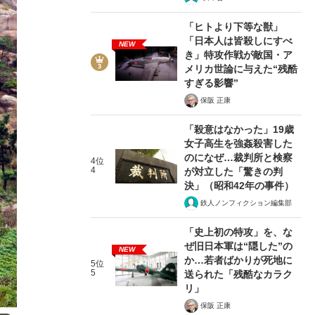
「ヒトより下等な獣」
「日本人は皆殺しにすべ
NEW
き」特攻作戦が敵国・ア
メリカ世論に与えた“残酷
すぎる影響”
保阪 正康
「殺意はなかった」19歳
女子高生を強姦殺害した
のになぜ…裁判所と検察
4位
4
が対立した「驚きの判
決」（昭和42年の事件）
鉄人ノンフィクション編集部
「史上初の特攻」を、な
ぜ旧日本軍は“隠した”の
NEW
か…若者ばかりが死地に
5位
5
送られた「残酷なカラク
リ」
保阪 正康