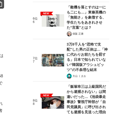
「敵機を落とすのは一に
も二にも…」東條英機の
NEW
「無能さ」を象徴する、
6位
6
学生たちをあきれさせ
た“言葉”とは？
保阪 正康
3万8千人を“恐怖で支
配”した男の正体は…「神
に代わりお前たちを罰す
は
7位
る」日本で知られていな
7
い“韓国版アウシュビッ
ツ”の不条理な結末
8
大山 くまお
で
「飯塚幸三は上級国民だ
から逮捕されない」は間
NEW
違いだった…《池袋暴走
8位
事故》警視庁幹部が「自
れ
8
民党議員」に呼び出され
者
ても逮捕を見送った理由