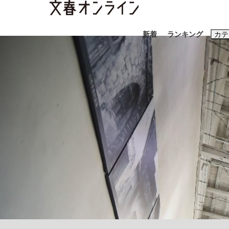
新着
ランキング
カテ
スクープ
ニュー
おすすめのキ
#藤田晋
#三
#玉木雄一郎
《BTS厳戒トーキョー滞在記》RM→渋谷で飲
終戦から81年