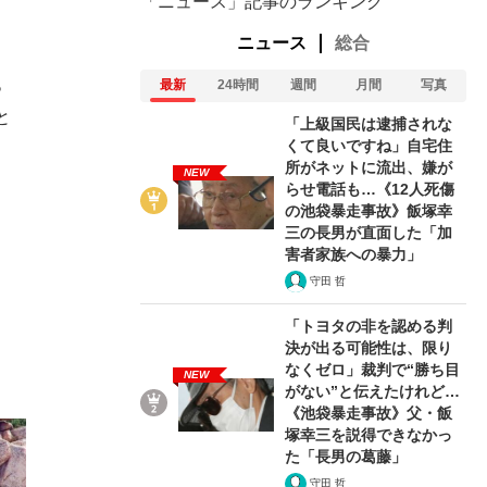
「ニュース」記事のランキング
ニュース
総合
っ
最新
24時間
週間
月間
写真
と
「上級国民は逮捕されな
くて良いですね」自宅住
所がネットに流出、嫌が
NEW
らせ電話も…《12人死傷
の池袋暴走事故》飯塚幸
三の長男が直面した「加
害者家族への暴力」
守田 哲
「トヨタの非を認める判
決が出る可能性は、限り
なくゼロ」裁判で“勝ち目
NEW
がない”と伝えたけれど…
《池袋暴走事故》父・飯
塚幸三を説得できなかっ
た「長男の葛藤」
守田 哲