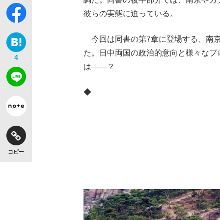
彼らの実態に迫っている。
今回は同書の第7章に登場する、南京
た。日中両国の政治的意向と様々なプ
4
は――？
◆
コピー