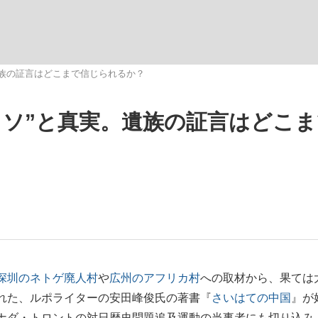
遺族の証言はどこまで信じられるか？
ウソ”と真実。遺族の証言はどこ
”の真実 選手が明かす...
「敗因分析は一切聞かれなか
キングの誕生
もっと見る
深圳のネトゲ廃人村
や
広州のアフリカ村
への取材から、果ては
れた、ルポライターの安田峰俊氏の著書『
さいはての中国
』が
の国から』倉本聰氏（91...
ナダ・トロントの対日歴史問題追及運動の当事者にも切り込み