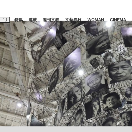
ゴリ
特集
連載
週刊文春
文藝春秋
WOMAN
CINEMA
キーワード入力
ス
エンタメ
ライフ
ビジネス
ーワードタグ一覧
山凌輝
#高市早苗
#後藤真希
#森岡毅
#城彰二
#内田有紀
#亀和田武
み会、JIN→伊豆の...
「90%は失敗する。でも…」
私のあのとき