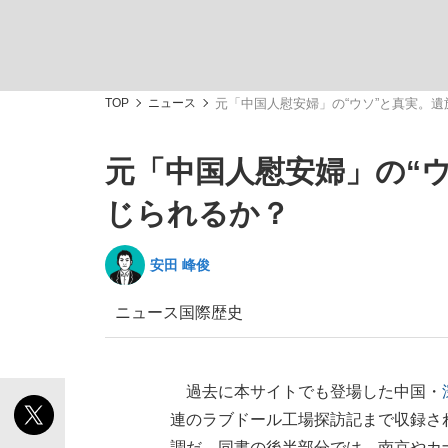
観る将棋、読む将棋
TOP
ニュース
元「中国人慰安婦」の“ウソ”と真実。
元「中国人慰安婦」の“
「最悪の空気のまま解散」WBC日本代表“敗戦
じられるか？
安田 峰俊
ニュース
国際
歴史
いまさら聞けない資産運用のすべて
過去に本サイトでも登場した中国・
連のラブドール工場探訪記まで収録さ
「クマが悪者扱いされているのが悲しい」『北
調だ。同書の後半部分では、南京やカ