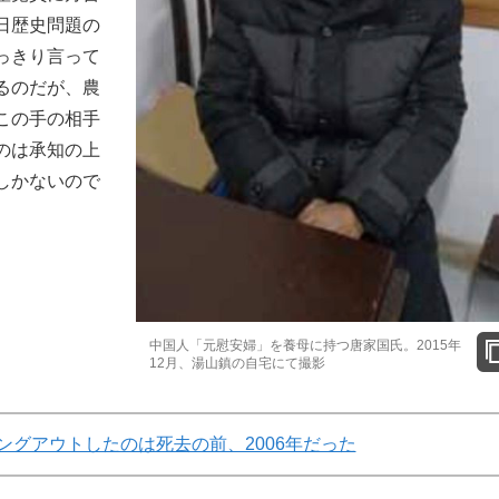
日歴史問題の
っきり言って
るのだが、農
この手の相手
のは承知の上
しかないので
中国人「元慰安婦」を養母に持つ唐家国氏。2015年
12月、湯山鎮の自宅にて撮影
ングアウトしたのは死去の前、2006年だった