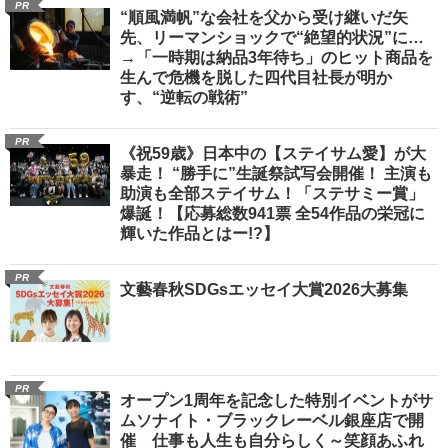
PR
“順風満帆”な会社を父から受け継いだ矢
先、リーマンショックで“絶望的状況”に…
→「一時期は納品3年待ち」のヒット商品を
生んで危機を脱した四代目社長が明か
す、“逆転の戦術”
PR
《祝59歳》日本中の【ステイサム愛】が大
暴走！ “勝手に”生誕祭試写会開催！ 主演も
助演も全部ステイサム！「ステサミー賞」
爆誕！【応募総数941票 全54作品の栄冠に
輝いた作品とはー!?】
PR
文藝春秋SDGsエッセイ大賞2026大募集
PR
オープン1周年を記念した特別イベントがサ
ムソナイト・ブラックレーベル銀座店で開
催 仕事も人生も自分らしく～笑顔あふれ