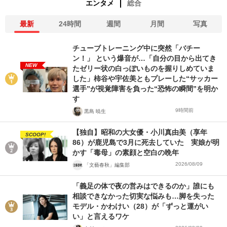
エンタメ
総合
最新
24時間
週間
月間
写真
チューブトレーニング中に突然「バチー
ン！」 という爆音が…「自分の目から出てき
NEW
たゼリー状の白っぽいものを握りしめていま
した」柿谷や宇佐美ともプレーした“サッカー
選手”が視覚障害を負った“恐怖の瞬間”を明か
す
9時間前
黒島 暁生
【独自】昭和の大女優・小川真由美（享年
SCOOP!
86）が鹿児島で3月に死去していた 実娘が明
かす「毒母」の素顔と空白の晩年
2026/08/09
「文藝春秋」編集部
「義足の体で夜の営みはできるのか」誰にも
相談できなかった切実な悩みも…脚を失った
モデル・かわけい（28）が「ずっと運がい
い」と言えるワケ