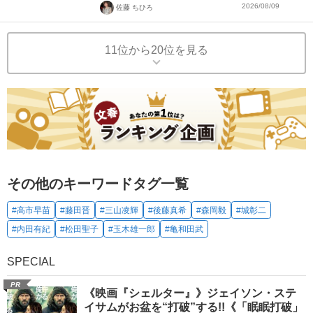
2026/08/09
佐藤 ちひろ
11位から20位を見る
その他のキーワードタグ一覧
#高市早苗
#藤田晋
#三山凌輝
#後藤真希
#森岡毅
#城彰二
#内田有紀
#松田聖子
#玉木雄一郎
#亀和田武
SPECIAL
PR
《映画『シェルター』》ジェイソン・ステ
イサムがお盆を“打破”する!!《「眠眠打破」