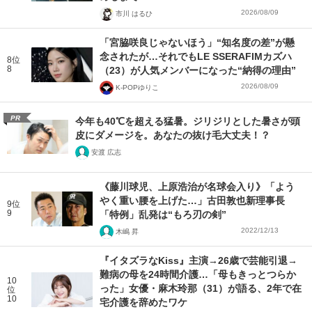
2026/08/09
市川 はるひ
「宮脇咲良じゃないほう」“知名度の差”が懸
念されたが…それでもLE SSERAFIMカズハ
8位
8
（23）が人気メンバーになった“納得の理由”
2026/08/09
K-POPゆりこ
PR
今年も40℃を超える猛暑。ジリジリとした暑さが頭
皮にダメージを。あなたの抜け毛大丈夫！？
安渡 広志
《藤川球児、上原浩治が名球会入り》「よう
やく重い腰を上げた…」古田敦也新理事長
9位
9
「特例」乱発は“もろ刃の剣”
2022/12/13
木嶋 昇
『イタズラなKiss』主演→26歳で芸能引退→
難病の母を24時間介護…「母もきっとつらか
10
った」女優・麻木玲那（31）が語る、2年で在
位
10
宅介護を辞めたワケ