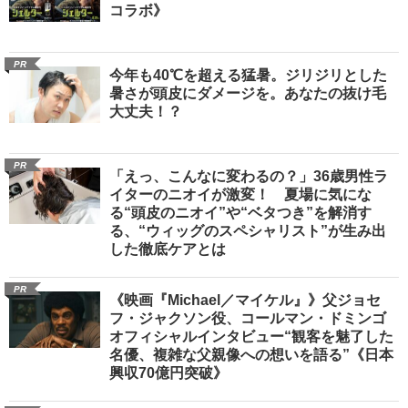
コラボ》
PR
今年も40℃を超える猛暑。ジリジリとした
暑さが頭皮にダメージを。あなたの抜け毛
大丈夫！？
PR
「えっ、こんなに変わるの？」36歳男性ラ
イターのニオイが激変！ 夏場に気にな
る“頭皮のニオイ”や“ベタつき”を解消す
る、“ウィッグのスペシャリスト”が生み出
した徹底ケアとは
PR
《映画『Michael／マイケル』》父ジョセ
フ・ジャクソン役、コールマン・ドミンゴ
オフィシャルインタビュー“観客を魅了した
名優、複雑な父親像への想いを語る”《日本
興収70億円突破》