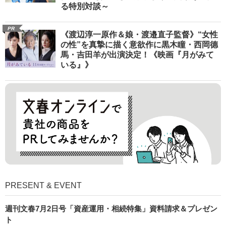
る特別対談～
PR
《渡辺淳一原作＆娘・渡邉直子監督》“女性
の性”を真摯に描く意欲作に黒木瞳・西岡德
馬・吉田羊が出演決定！《映画『月がみて
いる』》
PRESENT & EVENT
週刊文春7月2日号「資産運用・相続特集」資料請求＆プレゼン
ト