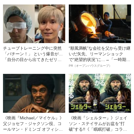
の末路」（昭和21年の事件）
チューブトレーニング中に突然
“順風満帆”な会社を父から受け継
「バチーン！」 という爆音が…
いだ矢先、リーマンショック
「自分の目から出てきたゼリー
で“絶望的状況”に…→「一時期は
状の白っぽいものを握りしめて
納品3年待ち」のヒット商品を生
PR（オープンハウスグループ）
いました」柿谷や宇佐美ともプ
んで危機を脱した四代目社長が
レーした“サッカー選手”が視覚障
明かす、“逆転の戦術”
害を負った“恐怖の瞬間”を明かす
《映画『Michael／マイケル』》
《映画『シェルター』》ジェイ
父ジョセフ・ジャクソン役、コ
ソン・ステイサムがお盆を“打
ールマン・ドミンゴ オフィシャ
破”する!!《「眠眠打破」コラ