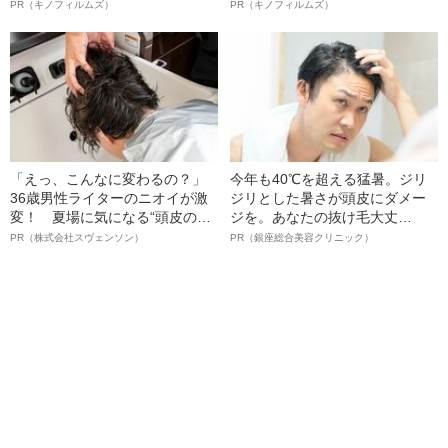
ルインタビュー“観客を魅了した
ボ》
PR（キノフィルムズ）
PR（キノフィルムズ）
名優、複雑な父親像への想いを
語る”《日本興収70億円突破》
「えっ、こんなに変わるの？」
今年も40℃を超える猛暑。ジリ
36歳男性ライターのニオイが激
ジリとした暑さが頭皮にダメー
変！ 夏場に気になる“頭皮のニ
ジを。あなたの抜け毛大丈
オイ”や“ベタつき”を解消す
夫！？
PR（株式会社スヴェンソン）
PR（銀座総合美容クリニック）
る、“ウィッグのスペシャリス
ト”が生み出した徹底ケアとは