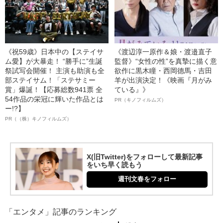
《祝59歳》日本中の【ステイサ
《渡辺淳一原作＆娘・渡邉直子
ム愛】が大暴走！ “勝手に”生誕
監督》“女性の性”を真摯に描く意
祭試写会開催！ 主演も助演も全
欲作に黒木瞳・西岡德馬・吉田
部ステイサム！「ステサミー
羊が出演決定！《映画『月がみ
賞」爆誕！【応募総数941票 全
ている』》
54作品の栄冠に輝いた作品とは
PR（キノフィルムズ）
ー!?】
PR（（株）キノフィルムズ）
X(旧Twitter)をフォローして最新記事
をいち早く読もう
週刊文春をフォロー
「エンタメ」記事のランキング