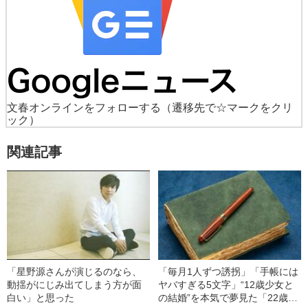
文春オンラインをフォローする
（遷移先で☆マークをクリ
ック）
関連記事
「星野源さんが演じるのなら、
「毎月1人ずつ誘拐」「手帳には
動揺がにじみ出てしまう方が面
ヤバすぎる5文字」“12歳少女と
白い」と思った
の結婚”を本気で夢見た「22歳男