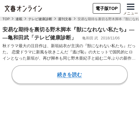
電子版TOP
メニュー
TOP
連載
テレビ健康診断
週刊文春
安易な期待を裏切る野木脚本『獣になれ
安易な期待を裏切る野木脚本『獣になれない私たち』―
―亀和田武「テレビ健康診断」
亀和田 武
2018/11/06
秋ドラマ最大の注目作は、新垣結衣が主演の『獣になれない私たち』だっ
た。 恋愛ドラマに新風を吹きこんだ『逃げ恥』の大ヒットで国民的ヒロ
インとなった新垣が、再び脚本も同じ野木亜紀子と組む二年ぶりの新作を
誰もが待ち焦がれ…
続きを読む