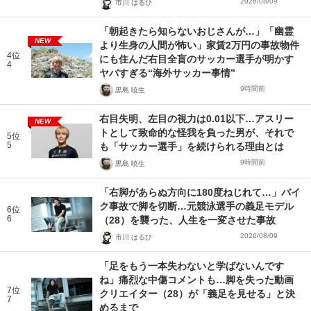
2026/08/09
市川 はるひ
「朝起きたら知らないおじさんが…」「幽霊
NEW
より生身の人間が怖い」家賃2万円の事故物件
4位
にも住んだ右目全盲のサッカー選手が明かす
4
ヤバすぎる“海外サッカー事情”
9時間前
黒島 暁生
右目失明、左目の視力は0.01以下…アスリー
NEW
トとして致命的な怪我を負った男が、それで
5位
5
も「サッカー選手」を続けられる理由とは
9時間前
黒島 暁生
「右脚があらぬ方向に180度ねじれて…」バイ
ク事故で脚を切断…元競泳選手の義足モデル
6位
6
（28）を襲った、人生を一変させた事故
2026/08/09
市川 はるひ
「足をもう一本失わないと学ばないんです
ね」痛烈な中傷コメントも…脚を失った動画
7位
クリエイター（28）が「義足を見せる」と決
7
めるまで