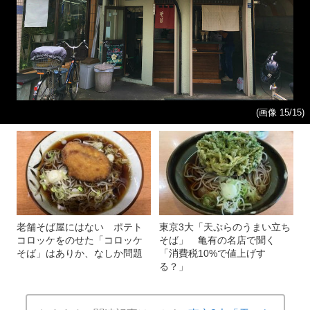
(画像 15/15)
老舗そば屋にはない ポテト
東京3大「天ぷらのうまい立ち
コロッケをのせた「コロッケ
そば」 亀有の名店で聞く
そば」はありか、なしか問題
「消費税10%で値上げす
る？」