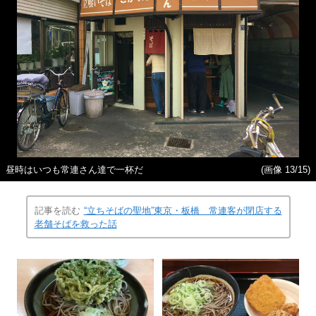
昼時はいつも常連さん達で一杯だ
(画像 13/15)
記事を読む
“立ちそばの聖地”東京・板橋 常連客が閉店する
老舗そばを救った話