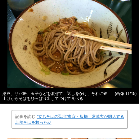
納豆、サバ缶、玉子などを混ぜて、返しをかけ、それに釜
(画像 11/15)
上げからそばをひっぱり出してつけて食べる
記事を読む
“立ちそばの聖地”東京・板橋 常連客が閉店する
老舗そばを救った話