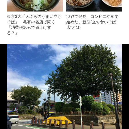
東京3大「天ぷらのうまい立ち
渋谷で発見 コンビニやめて
そば」 亀有の名店で聞く
始めた、新型“立ち食いそば
「消費税10%で値上げす
店”とは
る？」