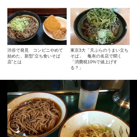
渋谷で発見 コンビニやめて
東京3大「天ぷらのうまい立ち
始めた、新型“立ち食いそば
そば」 亀有の名店で聞く
店”とは
「消費税10%で値上げす
る？」