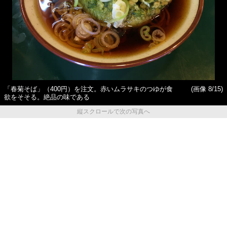
「春菊そば」（400円）を注文。赤いムラサキのつゆが食
(画像 8/15)
欲をそそる。絶品の味である
縦スクロールで次の写真へ