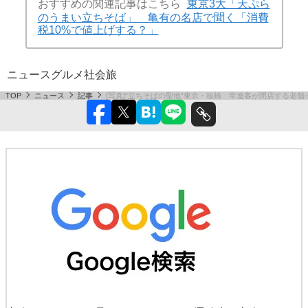
おすすめの関連記事はこちら
東京3大「天ぷら
のうまい立ちそば」 亀有の名店で聞く「消費
税10%で値上げする？」
ニュース
グルメ
社会
旅
TOP
ニュース
記事
[写真]“立ちそばの聖地”東京・板橋 常連客が閉店する老