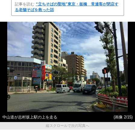
記事を読む
“立ちそばの聖地”東京・板橋 常連客が閉店す
る老舗そばを救った話
中山道が志村坂上駅の上を走る
(画像 2/15)
縦スクロールで次の写真へ