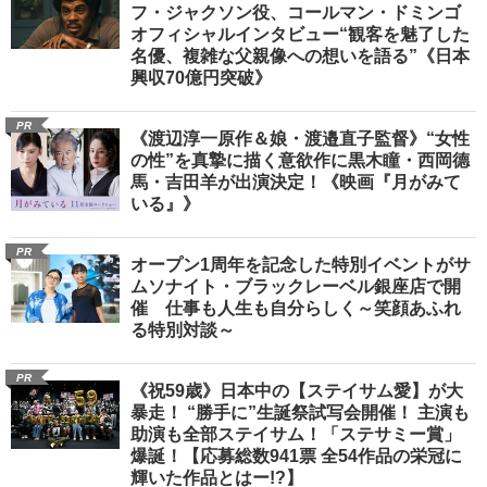
フ・ジャクソン役、コールマン・ドミンゴ
オフィシャルインタビュー“観客を魅了した
名優、複雑な父親像への想いを語る”《日本
興収70億円突破》
PR
《渡辺淳一原作＆娘・渡邉直子監督》“女性
の性”を真摯に描く意欲作に黒木瞳・西岡德
馬・吉田羊が出演決定！《映画『月がみて
いる』》
PR
オープン1周年を記念した特別イベントがサ
ムソナイト・ブラックレーベル銀座店で開
催 仕事も人生も自分らしく～笑顔あふれ
る特別対談～
PR
《祝59歳》日本中の【ステイサム愛】が大
暴走！ “勝手に”生誕祭試写会開催！ 主演も
助演も全部ステイサム！「ステサミー賞」
爆誕！【応募総数941票 全54作品の栄冠に
輝いた作品とはー!?】