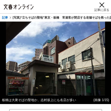
記事に戻る
記事
[写真]“立ちそばの聖地”東京・板橋 常連客が閉店する老舗そばを救った
板橋は大衆そばの聖地か、志村坂上にも名店が多い
(画像 1/15)