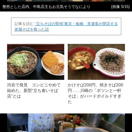
整然とした店内、中島店主もお元気そうでなにより
(画像 5/15)
記事を読む
“立ちそばの聖地”東京・板橋 常連客が閉店する
老舗そばを救った話
渋谷で発見 コンビニやめて
かけそば200円、焼きそば200
始めた、新型“立ち食いそば
円……川崎の「ポツンと一軒
店”とは
そば」がハードボイルドすぎ
た