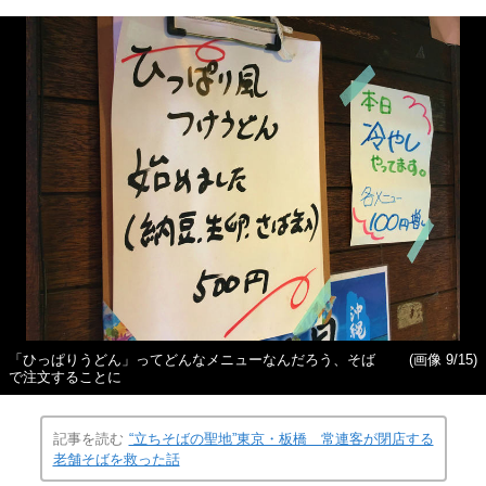
「ひっぱりうどん」ってどんなメニューなんだろう、そば
(画像 9/15)
で注文することに
記事を読む
“立ちそばの聖地”東京・板橋 常連客が閉店する
老舗そばを救った話