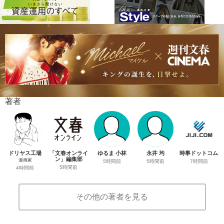
著者
ドリヤス工場
「文春オンライ
ゆるま 小林
永井 均
時事ドットコム
ン」編集部
漫画家
5時間前
5時間前
7時間前
5時間前
4時間前
その他の著者を見る