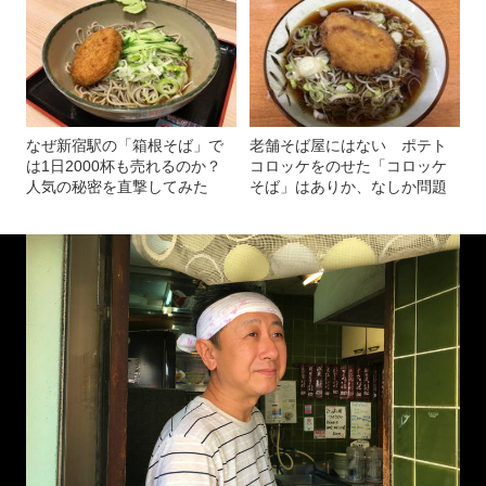
なぜ新宿駅の「箱根そば」で
老舗そば屋にはない ポテト
は1日2000杯も売れるのか？
コロッケをのせた「コロッケ
人気の秘密を直撃してみた
そば」はありか、なしか問題