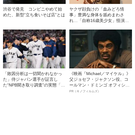
渋谷で発見 コンビニやめて始
ヤクザ顔負けの「血みどろ情
めた、新型“立ち食いそば店”とは
事」豊満な身体を舐めまわさ
れ…「自称16歳美少女」怪演
中、かたせ梨乃（69）の美しす
ぎる“熟れ方”
「敗因分析は一切聞かれなかっ
《映画『Michael／マイケル』》
た」侍ジャパン選手が証言し
父ジョセフ・ジャクソン役、コ
た“NPB聞き取り調査”の実態「選
ールマン・ドミンゴ オフィシャ
手から次期監督の要求は…」
ルインタビュー“観客を魅了した
PR（キノフィルムズ）
名優、複雑な父親像への想いを
語る”《日本興収70億円突破》