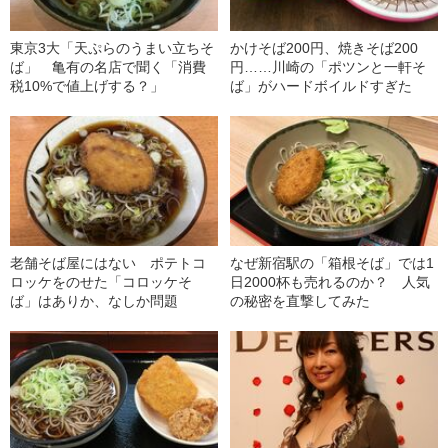
東京3大「天ぷらのうまい立ちそ
かけそば200円、焼きそば200
ば」 亀有の名店で聞く「消費
円……川崎の「ポツンと一軒そ
税10%で値上げする？」
ば」がハードボイルドすぎた
老舗そば屋にはない ポテトコ
なぜ新宿駅の「箱根そば」では1
ロッケをのせた「コロッケそ
日2000杯も売れるのか？ 人気
ば」はありか、なしか問題
の秘密を直撃してみた