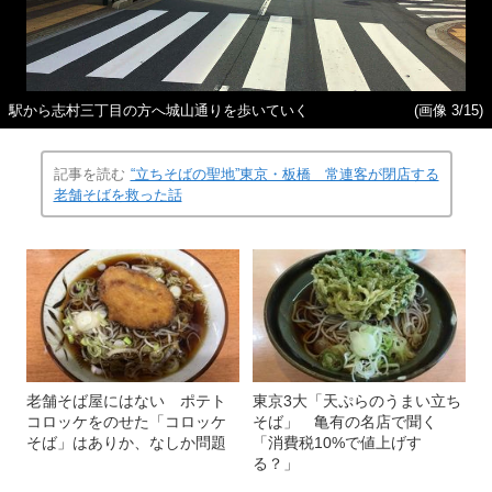
駅から志村三丁目の方へ城山通りを歩いていく
(画像 3/15)
記事を読む
“立ちそばの聖地”東京・板橋 常連客が閉店する
老舗そばを救った話
老舗そば屋にはない ポテト
東京3大「天ぷらのうまい立ち
コロッケをのせた「コロッケ
そば」 亀有の名店で聞く
そば」はありか、なしか問題
「消費税10%で値上げす
る？」