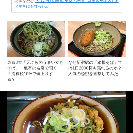
記事を読む
“立ちそばの聖地”東京・板橋 常連客が閉店する
老舗そばを救った話
東京3大「天ぷらのうまい立ち
なぜ新宿駅の「箱根そば」で
そば」 亀有の名店で聞く
は1日2000杯も売れるのか？
「消費税10%で値上げす
人気の秘密を直撃してみた
る？」