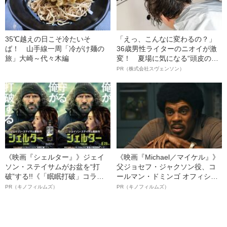
35℃越えの日こそ冷たいそ
「えっ、こんなに変わるの？」
ば！ 山手線一周「冷がけ麺の
36歳男性ライターのニオイが激
旅」大崎～代々木編
変！ 夏場に気になる“頭皮のニ
オイ”や“ベタつき”を解消す
PR（株式会社スヴェンソン）
る、“ウィッグのスペシャリス
ト”が生み出した徹底ケアとは
《映画『シェルター』》ジェイ
《映画『Michael／マイケル』》
ソン・ステイサムがお盆を“打
父ジョセフ・ジャクソン役、コ
破”する!!《「眠眠打破」コラ
ールマン・ドミンゴ オフィシャ
ボ》
ルインタビュー“観客を魅了した
PR（キノフィルムズ）
PR（キノフィルムズ）
名優、複雑な父親像への想いを
語る”《日本興収70億円突破》