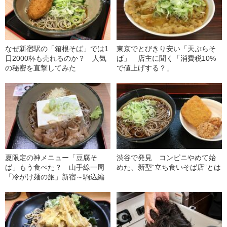
なぜ新宿駅の「箱根そば」では1
東京でとびきり安い「天ぷらそ
日2000杯も売れるのか？ 人気
ば」 店主に聞く「消費税10%
の秘密を直撃してみた
で値上げする？」
夏限定の神メニュー「豆腐そ
渋谷で発見 コンビニやめて始
ば」もう食べた？ 山手線一周
めた、新型“立ち食いそば店”とは
「冷がけ麺の旅」新宿～駒込編