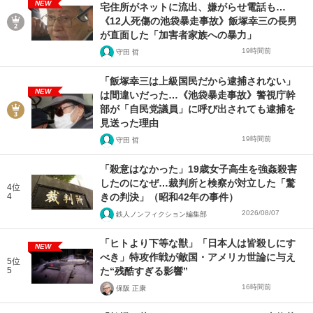
NEW
宅住所がネットに流出、嫌がらせ電話も…
《12人死傷の池袋暴走事故》飯塚幸三の長男
が直面した「加害者家族への暴力」
19時間前
守田 哲
「飯塚幸三は上級国民だから逮捕されない」
NEW
は間違いだった…《池袋暴走事故》警視庁幹
部が「自民党議員」に呼び出されても逮捕を
見送った理由
19時間前
守田 哲
「殺意はなかった」19歳女子高生を強姦殺害
したのになぜ…裁判所と検察が対立した「驚
4位
4
きの判決」（昭和42年の事件）
2026/08/07
鉄人ノンフィクション編集部
「ヒトより下等な獣」「日本人は皆殺しにす
NEW
べき」特攻作戦が敵国・アメリカ世論に与え
5位
5
た“残酷すぎる影響”
16時間前
保阪 正康