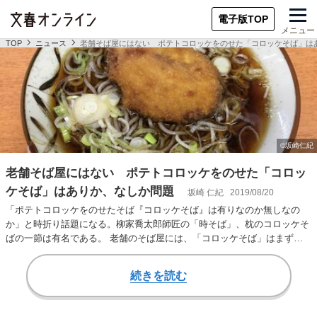
電子版TOP
メニュー
TOP
ニュース
老舗そば屋にはない ポテトコロッケをのせた「コロッケそば」は
老舗そば屋にはない ポテトコロッケをのせた「コロッ
ケそば」はありか、なしか問題
坂崎 仁紀
2019/08/20
「ポテトコロッケをのせたそば『コロッケそば』は有りなのか無しなの
か」と時折り話題になる。柳家喬太郎師匠の「時そば」、枕のコロッケそ
ばの一節は有名である。 老舗のそば屋には、「コロッケそば」はまず存
在しない。銀座の「よ…
続きを読む