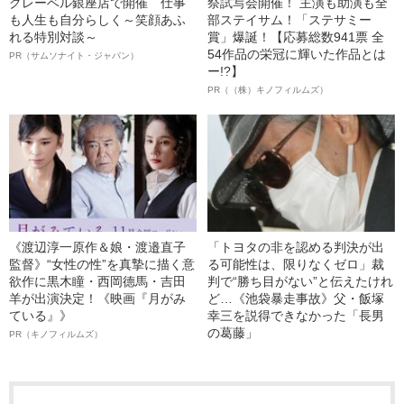
クレーベル銀座店で開催 仕事
祭試写会開催！ 主演も助演も全
も人生も自分らしく～笑顔あふ
部ステイサム！「ステサミー
れる特別対談～
賞」爆誕！【応募総数941票 全
54作品の栄冠に輝いた作品とは
PR（サムソナイト・ジャパン）
ー!?】
PR（（株）キノフィルムズ）
《渡辺淳一原作＆娘・渡邉直子
「トヨタの非を認める判決が出
監督》“女性の性”を真摯に描く意
る可能性は、限りなくゼロ」裁
欲作に黒木瞳・西岡德馬・吉田
判で“勝ち目がない”と伝えたけれ
羊が出演決定！《映画『月がみ
ど…《池袋暴走事故》父・飯塚
ている』》
幸三を説得できなかった「長男
の葛藤」
PR（キノフィルムズ）