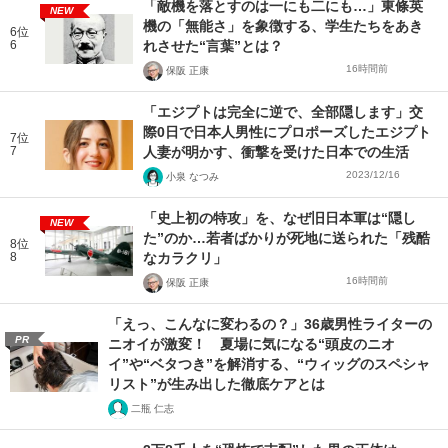
「敵機を落とすのは一にも二にも…」東條英
NEW
機の「無能さ」を象徴する、学生たちをあき
6位
6
れさせた“言葉”とは？
16時間前
保阪 正康
「エジプトは完全に逆で、全部隠します」交
際0日で日本人男性にプロポーズしたエジプト
7位
7
人妻が明かす、衝撃を受けた日本での生活
2023/12/16
小泉 なつみ
「史上初の特攻」を、なぜ旧日本軍は“隠し
NEW
た”のか…若者ばかりが死地に送られた「残酷
8位
8
なカラクリ」
16時間前
保阪 正康
「えっ、こんなに変わるの？」36歳男性ライターの
PR
ニオイが激変！ 夏場に気になる“頭皮のニオ
イ”や“ベタつき”を解消する、“ウィッグのスペシャ
リスト”が生み出した徹底ケアとは
二瓶 仁志