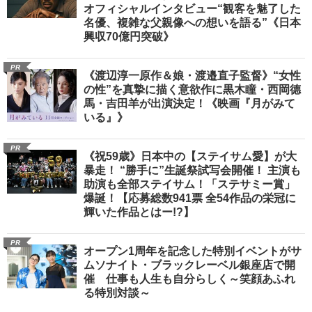
オフィシャルインタビュー“観客を魅了した
名優、複雑な父親像への想いを語る”《日本
興収70億円突破》
PR
《渡辺淳一原作＆娘・渡邉直子監督》“女性
の性”を真摯に描く意欲作に黒木瞳・西岡德
馬・吉田羊が出演決定！《映画『月がみて
いる』》
PR
《祝59歳》日本中の【ステイサム愛】が大
暴走！ “勝手に”生誕祭試写会開催！ 主演も
助演も全部ステイサム！「ステサミー賞」
爆誕！【応募総数941票 全54作品の栄冠に
輝いた作品とはー!?】
PR
オープン1周年を記念した特別イベントがサ
ムソナイト・ブラックレーベル銀座店で開
催 仕事も人生も自分らしく～笑顔あふれ
る特別対談～