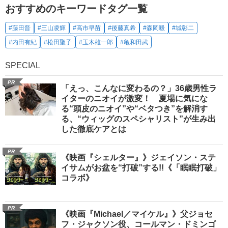
おすすめのキーワードタグ一覧
#藤田晋
#三山凌輝
#高市早苗
#後藤真希
#森岡毅
#城彰二
#内田有紀
#松田聖子
#玉木雄一郎
#亀和田武
SPECIAL
PR
「えっ、こんなに変わるの？」36歳男性ラ
イターのニオイが激変！ 夏場に気にな
る“頭皮のニオイ”や“ベタつき”を解消す
る、“ウィッグのスペシャリスト”が生み出
した徹底ケアとは
PR
《映画『シェルター』》ジェイソン・ステ
イサムがお盆を“打破”する!!《「眠眠打破」
コラボ》
PR
《映画『Michael／マイケル』》父ジョセ
フ・ジャクソン役、コールマン・ドミンゴ