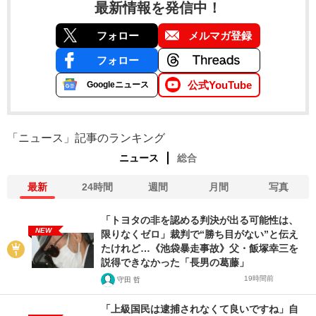
最新情報を発信中！
フォロー
メルマガ登録
フォロー
公式YouTube
Googleニュース
「ニュース」記事のランキング
ニュース
総合
最新
24時間
週間
月間
写真
「トヨタの非を認める判決が出る可能性は、
NEW
限りなくゼロ」裁判で“勝ち目がない”と伝え
たけれど…《池袋暴走事故》父・飯塚幸三を
説得できなかった「長男の葛藤」
19時間前
守田 哲
「上級国民は逮捕されなくて良いですね」自