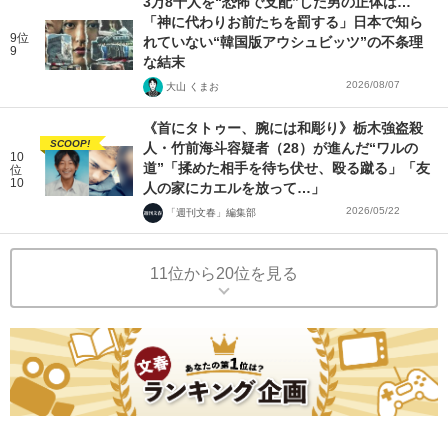
3万8千人を“恐怖で支配”した男の正体は…
「神に代わりお前たちを罰する」日本で知ら
9位
れていない“韓国版アウシュビッツ”の不条理
9
な結末
2026/08/07
大山 くまお
《首にタトゥー、腕には和彫り》栃木強盗殺
SCOOP!
人・竹前海斗容疑者（28）が進んだ“ワルの
10
道”「揉めた相手を待ち伏せ、殴る蹴る」「友
位
10
人の家にカエルを放って…」
2026/05/22
「週刊文春」編集部
11位から20位を見る