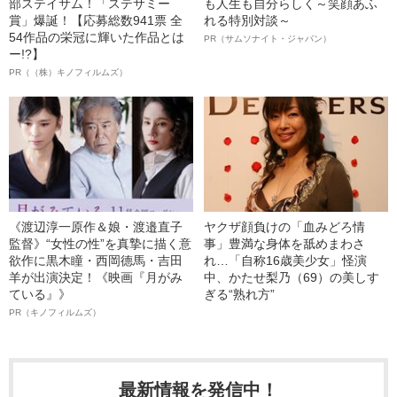
部ステイサム！「ステサミー
も人生も自分らしく～笑顔あふ
賞」爆誕！【応募総数941票 全
れる特別対談～
54作品の栄冠に輝いた作品とは
PR（サムソナイト・ジャパン）
ー!?】
PR（（株）キノフィルムズ）
《渡辺淳一原作＆娘・渡邉直子
ヤクザ顔負けの「血みどろ情
監督》“女性の性”を真摯に描く意
事」豊満な身体を舐めまわさ
欲作に黒木瞳・西岡德馬・吉田
れ…「自称16歳美少女」怪演
羊が出演決定！《映画『月がみ
中、かたせ梨乃（69）の美しす
ている』》
ぎる“熟れ方”
PR（キノフィルムズ）
最新情報を発信中！