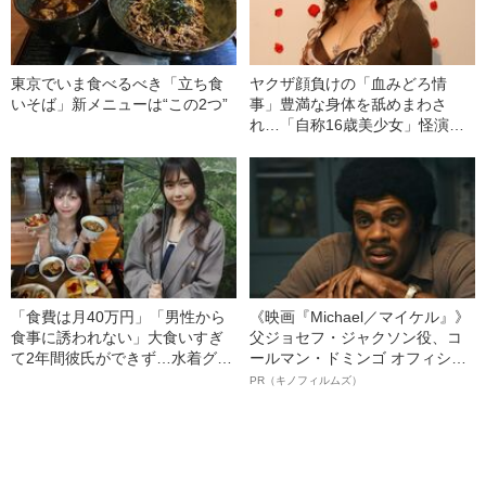
東京でいま食べるべき「立ち食
ヤクザ顔負けの「血みどろ情
いそば」新メニューは“この2つ”
事」豊満な身体を舐めまわさ
れ…「自称16歳美少女」怪演
中、かたせ梨乃（69）の美しす
ぎる“熟れ方”
「食費は月40万円」「男性から
《映画『Michael／マイケル』》
食事に誘われない」大食いすぎ
父ジョセフ・ジャクソン役、コ
て2年間彼氏ができず…水着グラ
ールマン・ドミンゴ オフィシャ
ビアも話題の“可愛すぎる”大食い
ルインタビュー“観客を魅了した
PR（キノフィルムズ）
女子（24）が語る、驚愕の食生
名優、複雑な父親像への想いを
活
語る”《日本興収70億円突破》