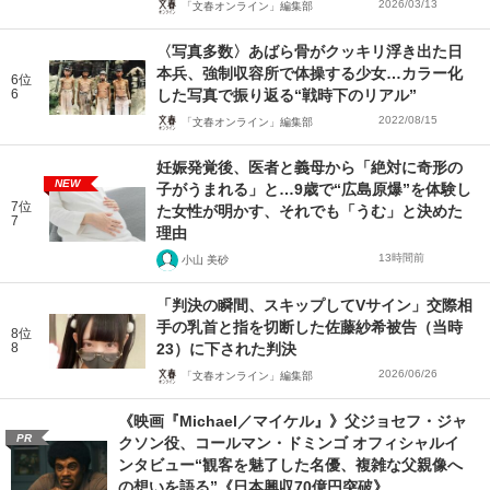
2026/03/13
「文春オンライン」編集部
〈写真多数〉あばら骨がクッキリ浮き出た日
本兵、強制収容所で体操する少女…カラー化
6位
6
した写真で振り返る“戦時下のリアル”
2022/08/15
「文春オンライン」編集部
妊娠発覚後、医者と義母から「絶対に奇形の
NEW
子がうまれる」と…9歳で“広島原爆”を体験し
7位
た女性が明かす、それでも「うむ」と決めた
7
理由
13時間前
小山 美砂
「判決の瞬間、スキップしてVサイン」交際相
手の乳首と指を切断した佐藤紗希被告（当時
8位
8
23）に下された判決
2026/06/26
「文春オンライン」編集部
《映画『Michael／マイケル』》父ジョセフ・ジャ
PR
クソン役、コールマン・ドミンゴ オフィシャルイ
ンタビュー“観客を魅了した名優、複雑な父親像へ
の想いを語る”《日本興収70億円突破》