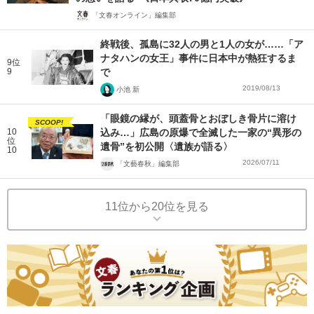
「文春オンライン」編集部
終戦後、孤島に32人の男と1人の女が……「ア
ナタハンの女王」事件に日本中が熱狂するま
9位
9
で
2019/08/13
小池 新
「眼鏡の縁が、頭蓋骨とおぼしき骨片に溶け
SCOOP!
10
込み…」広島の原爆で全滅した一家の“異形の
位
遺骨”を初公開〈遺族が語る〉
10
2026/07/11
「文藝春秋」編集部
11位から20位を見る