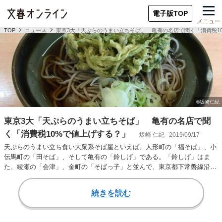
電子版TOP
メニュー
TOP
ニュース
東京3大「天ぷらのうまい立ちそば」 亀有の名店で聞く「消費税1
東京3大「天ぷらのうまい立ちそば」 亀有の名店で聞
く「消費税10%で値上げする？」
坂崎 仁紀
2019/09/17
天ぷらのうまい立ち食い大衆系そば屋といえば、人形町の「福そば」、小
伝馬町の「田そば」、そして亀有の「鈴しげ」である。「鈴しげ」はま
た、綾瀬の「会津」、金町の「そばっ子」と並んで、東京都下常磐線沿い
のうまい立ち食い大…
続きを読む