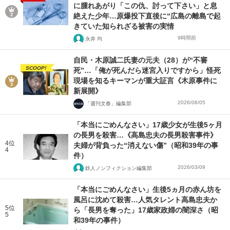
に腫れあがり「この仇、討って下さい」と息
絶えた少年…原爆投下直後に“広島の離島で起
きていた知られざる被害の実情
9時間前
永井 均
自民・木原誠二氏妻の元夫（28）が“不審
SCOOP!
死”…「俺が死んだら迷宮入りですから」怪死
現場を知るキーマンが重大証言《木原事件に
新展開》
2026/08/05
「週刊文春」編集部
「本当にごめんなさい」17歳少女が生後5ヶ月
の長男を殺害…《高島忠夫の長男殺害事件》
4位
夫婦が背負った“消えない傷”（昭和39年の事
4
件）
2026/03/09
鉄人ノンフィクション編集部
「本当にごめんなさい」生後5ヵ月の赤ん坊を
風呂に沈めて殺害…人気タレント高島忠夫か
5位
ら「長男を奪った」17歳家政婦の闇深さ（昭
5
和39年の事件）