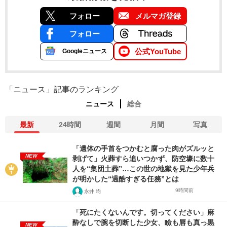
フォロー
メルマガ登録
フォロー
公式YouTube
Googleニュース
「ニュース」記事のランキング
ニュース
総合
最新
24時間
週間
月間
写真
「遺体の手首をつかむと腐った肉がズルッと
NEW
剥げて」火葬すら追いつかず、防空壕に数十
人を“集団土葬”…この世の地獄を見た少年兵
が明かした“過酷すぎる任務”とは
9時間前
永井 均
「死にたくないんです。切ってください」麻
酔なしで腕を切断した少女、瞼も唇も真っ黒
NEW