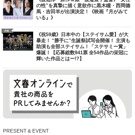
の性”を真摯に描く意欲作に黒木瞳・西岡德
馬・吉田羊が出演決定！《映画『月がみて
いる』》
PR
《祝59歳》日本中の【ステイサム愛】が大
暴走！ “勝手に”生誕祭試写会開催！ 主演も
助演も全部ステイサム！「ステサミー賞」
爆誕！【応募総数941票 全54作品の栄冠に
輝いた作品とはー!?】
PRESENT & EVENT