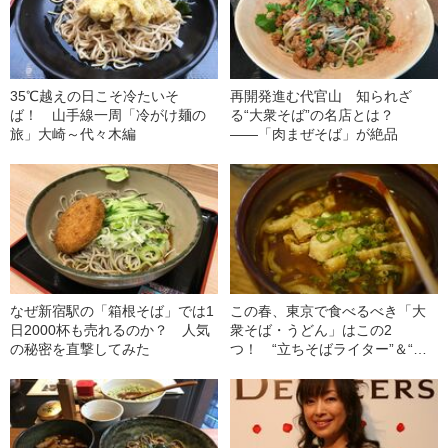
35℃越えの日こそ冷たいそ
再開発進む代官山 知られざ
ば！ 山手線一周「冷がけ麺の
る“大衆そば”の名店とは？
旅」大崎～代々木編
――「肉まぜそば」が絶品
なぜ新宿駅の「箱根そば」では1
この春、東京で食べるべき「大
日2000杯も売れるのか？ 人気
衆そば・うどん」はこの2
の秘密を直撃してみた
つ！ “立ちそばライター”＆“う
どんライター”が厳選