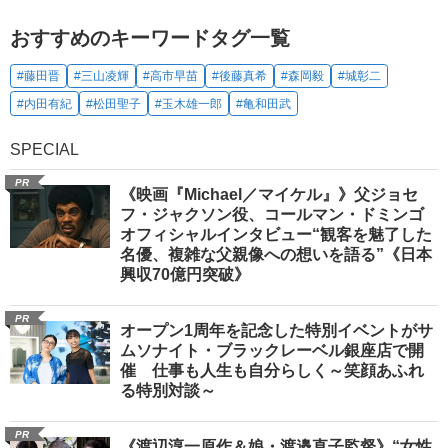
おすすめのキーワードタグ一覧
#藤田晋
#三山凌輝
#高市早苗
#後藤真希
#森岡毅
#城彰二
#内田有紀
#松田聖子
#玉木雄一郎
#亀和田武
SPECIAL
PR
《映画『Michael／マイケル』》父ジョセ
フ・ジャクソン役、コールマン・ドミンゴ
オフィシャルインタビュー“観客を魅了した
名優、複雑な父親像への想いを語る”《日本
興収70億円突破》
PR
オープン1周年を記念した特別イベントがサ
ムソナイト・ブラックレーベル銀座店で開
催 仕事も人生も自分らしく～笑顔あふれ
る特別対談～
PR
《渡辺淳一原作＆娘・渡邉直子監督》“女性