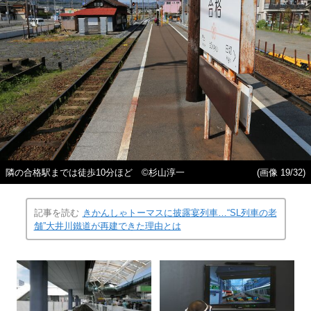
隣の合格駅までは徒歩10分ほど ©杉山淳一
(画像 19/32)
記事を読む
きかんしゃトーマスに披露宴列車…“SL列車の老
舗”大井川鐵道が再建できた理由とは