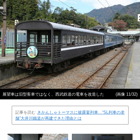
展望車は旧型客車ではなく、西武鉄道の電車を改造した
(画像 11/32)
記事を読む
きかんしゃトーマスに披露宴列車…“SL列車の老
舗”大井川鐵道が再建できた理由とは