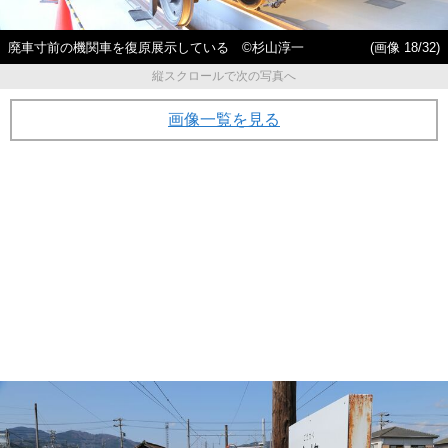
廃車寸前の機関車を復原展示している ©杉山淳一
(画像 18/32)
縦スクロールで次の写真へ
画像一覧を見る