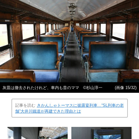
灰皿は撤去されたけれど、車内も昔のママ ©杉山淳一
(画像 15/32)
記事を読む
きかんしゃトーマスに披露宴列車…“SL列車の老
舗”大井川鐵道が再建できた理由とは