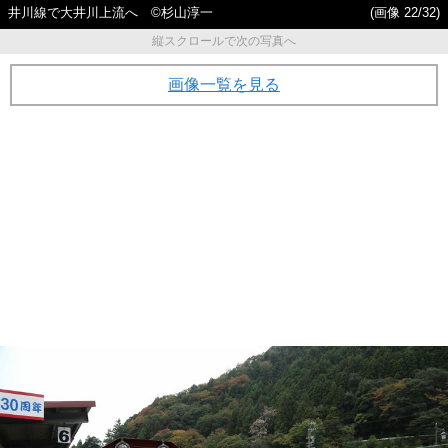
井川線で大井川上流へ ©杉山淳一
(画像 22/32)
縦スクロールで次の写真へ
画像一覧を見る