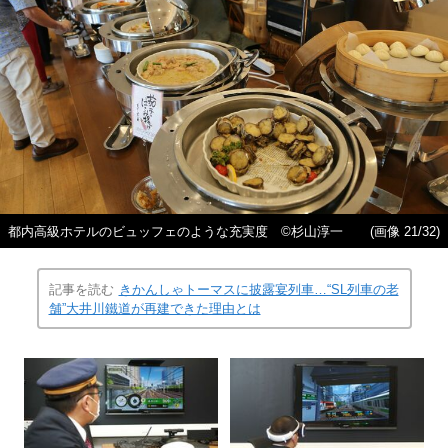
都内高級ホテルのビュッフェのような充実度 ©杉山淳一
(画像 21/32)
記事を読む
きかんしゃトーマスに披露宴列車…“SL列車の老
舗”大井川鐵道が再建できた理由とは