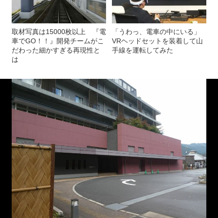
取材写真は15000枚以上 『電
「うわっ、電車の中にいる」
車でGO！！』開発チームがこ
VRヘッドセットを装着して山
だわった細かすぎる再現性と
手線を運転してみた
は