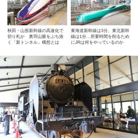
秋田・山形新幹線の高速化で
東海道新幹線は3分、東北新幹
切り札か 奥羽山脈をぶち抜
線は1分…所要時間を削るため
く「新トンネル」構想とは
にJRは何をやっているのか