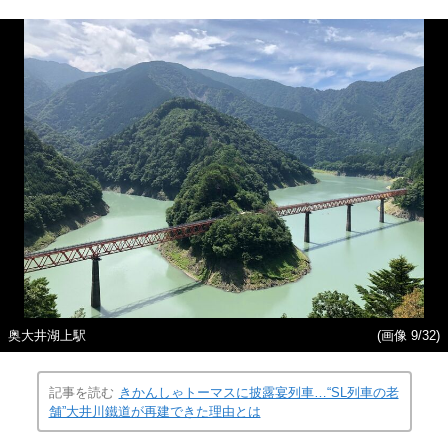
奥大井湖上駅
(画像 9/32)
記事を読む
きかんしゃトーマスに披露宴列車…“SL列車の老
舗”大井川鐵道が再建できた理由とは