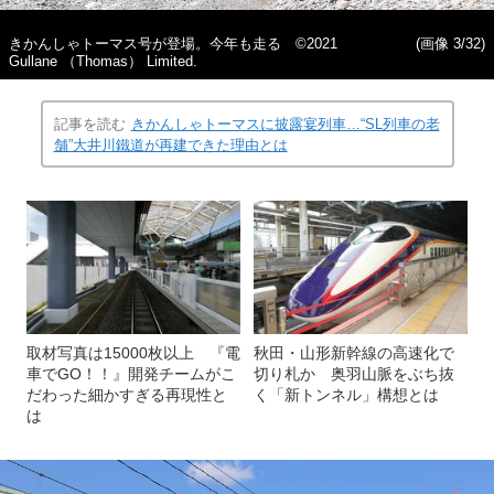
きかんしゃトーマス号が登場。今年も走る ©️2021
(画像 3/32)
Gullane （Thomas） Limited.
記事を読む
きかんしゃトーマスに披露宴列車…“SL列車の老
舗”大井川鐵道が再建できた理由とは
取材写真は15000枚以上 『電
秋田・山形新幹線の高速化で
車でGO！！』開発チームがこ
切り札か 奥羽山脈をぶち抜
だわった細かすぎる再現性と
く「新トンネル」構想とは
は