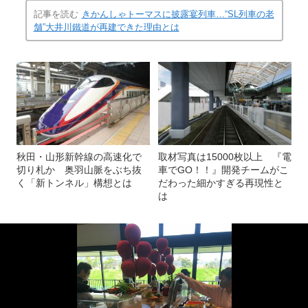
記事を読む
きかんしゃトーマスに披露宴列車…“SL列車の老
舗”大井川鐵道が再建できた理由とは
秋田・山形新幹線の高速化で
取材写真は15000枚以上 『電
切り札か 奥羽山脈をぶち抜
車でGO！！』開発チームがこ
く「新トンネル」構想とは
だわった細かすぎる再現性と
は