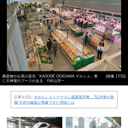
農産物やお茶の直売「KADODE OOIGAWA マルシェ」奥
(画像 17/32)
に天神屋のブースがある ©杉山淳一
記事を読む
きかんしゃトーマスに披露宴列車…“SL列車の老
舗”大井川鐵道が再建できた理由とは