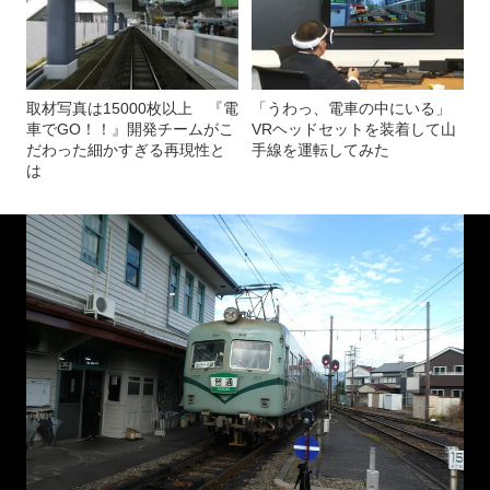
取材写真は15000枚以上 『電
「うわっ、電車の中にいる」
車でGO！！』開発チームがこ
VRヘッドセットを装着して山
だわった細かすぎる再現性と
手線を運転してみた
は