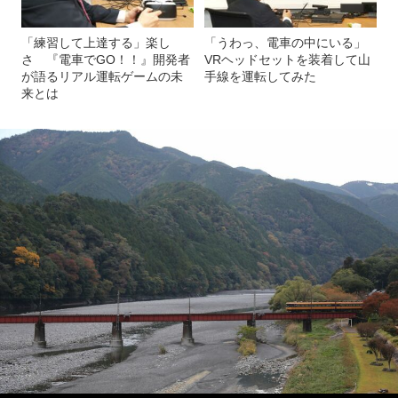
「練習して上達する」楽し
「うわっ、電車の中にいる」
さ 『電車でGO！！』開発者
VRヘッドセットを装着して山
が語るリアル運転ゲームの未
手線を運転してみた
来とは