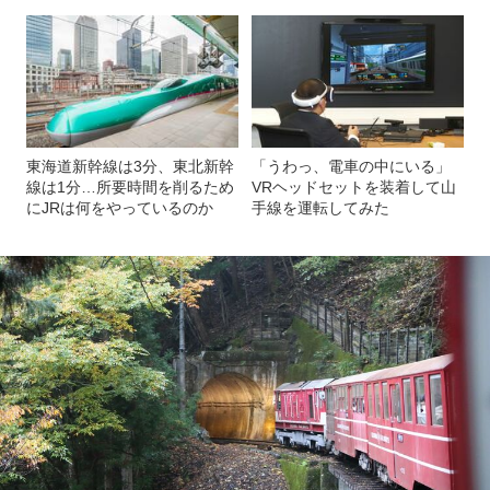
東海道新幹線は3分、東北新幹
「うわっ、電車の中にいる」
線は1分…所要時間を削るため
VRヘッドセットを装着して山
にJRは何をやっているのか
手線を運転してみた