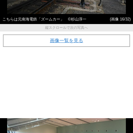
こちらは元南海電鉄「ズームカー」 ©杉山淳一
(画像 16/32)
縦スクロールで次の写真へ
画像一覧を見る