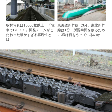
取材写真は15000枚以上 『電
東海道新幹線は3分、東北新幹
車でGO！！』開発チームがこ
線は1分…所要時間を削るため
だわった細かすぎる再現性と
にJRは何をやっているのか
は