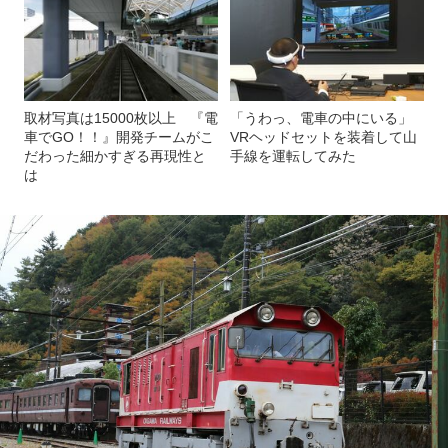
取材写真は15000枚以上 『電
「うわっ、電車の中にいる」
車でGO！！』開発チームがこ
VRヘッドセットを装着して山
だわった細かすぎる再現性と
手線を運転してみた
は