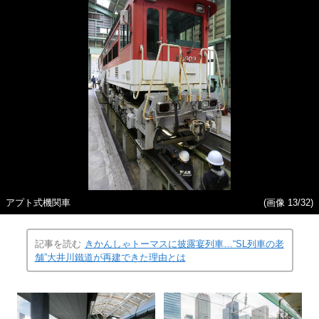
アプト式機関車
(画像 13/32)
記事を読む
きかんしゃトーマスに披露宴列車…“SL列車の老
舗”大井川鐵道が再建できた理由とは