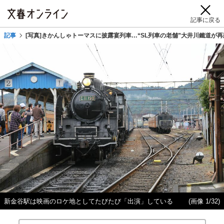
記事に戻る
記事
[写真]きかんしゃトーマスに披露宴列車…“SL列車の老舗”大井川鐵道が
新金谷駅は映画のロケ地としてたびたび「出演」している
(画像 1/32)