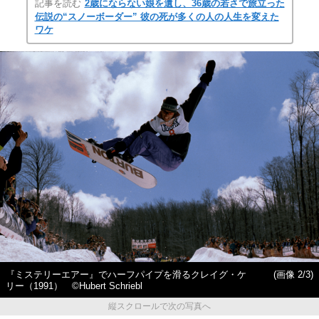
記事を読む
2歳にならない娘を遺し、36歳の若さで旅立った
伝説の“スノーボーダー” 彼の死が多くの人の人生を変えた
ワケ
『ミステリーエアー』でハーフパイプを滑るクレイグ・ケ
(画像 2/3)
リー（1991） ©Hubert Schriebl
縦スクロールで次の写真へ