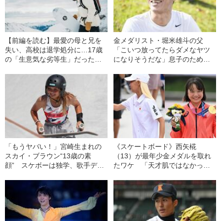
【前編を読む】最愛の母と兄を
金メダリスト・堀米雄斗の父
失い、高校は退学処分に…17歳
「こいつ放ってたらダメなヤツ
の「生意気な劣等生」だったバ
になりそうだな」息子のために
ートンは、いかにして“スノーボ
アルバイトをしてスケートをさ
ード”を生み出したのか
せた直感
「もうヤバい！」宮崎生まれの
《スケートボード》西矢椛
スカイ・ブラウン“13歳の素
（13）が最年少金メダルを取れ
顔” スケボーは独学、歌手デビ
たワケ 「天才肌ではなかっ
ュー、そして弟は…《頭蓋骨骨
た」“モミちゃん”の素顔――東京
折の大怪我も》――東京五輪の
五輪の光と影
光と影