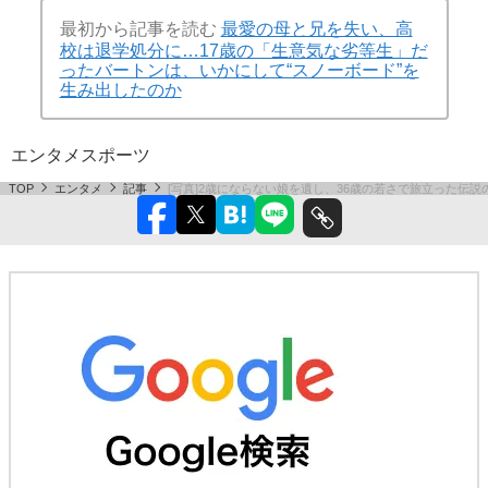
最初から記事を読む
最愛の母と兄を失い、高
校は退学処分に…17歳の「生意気な劣等生」だ
ったバートンは、いかにして“スノーボード”を
生み出したのか
エンタメ
スポーツ
TOP
エンタメ
記事
[写真]2歳にならない娘を遺し、36歳の若さで旅立った伝説