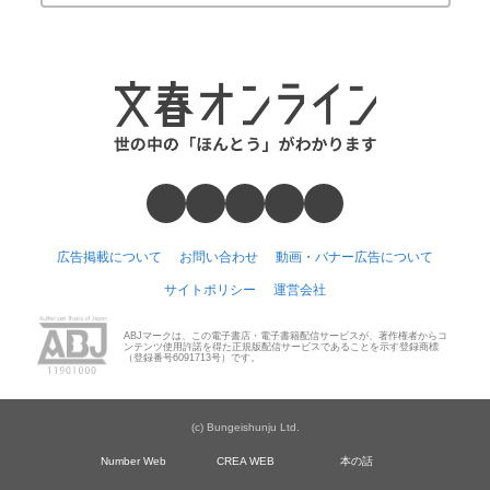
広告掲載について
お問い合わせ
動画・バナー広告について
サイトポリシー
運営会社
ABJマークは、この電子書店・電子書籍配信サービスが、著作権者からコ
ンテンツ使用許諾を得た正規版配信サービスであることを示す登録商標
（登録番号6091713号）です。
(c) Bungeishunju Ltd.
Number Web
CREA WEB
本の話