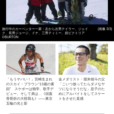
旅行中のカーペンター一家：左から次男テイラー、ジェイ
(画像 3/3)
ク、長男ジョージ、ドナ、三男ティミー、姪ビクトリア
©BURTON
「もうヤバい！」宮崎生まれ
金メダリスト・堀米雄斗の父
のスカイ・ブラウン“13歳の素
「こいつ放ってたらダメなヤ
顔” スケボーは独学、歌手デ
ツになりそうだな」息子のた
ビュー、そして弟は…《頭蓋
めにアルバイトをしてスケー
骨骨折の大怪我も》――東京
トをさせた直感
五輪の光と影