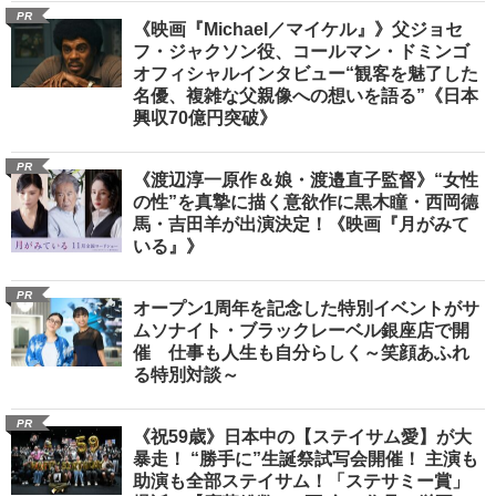
PR
《映画『Michael／マイケル』》父ジョセ
フ・ジャクソン役、コールマン・ドミンゴ
オフィシャルインタビュー“観客を魅了した
名優、複雑な父親像への想いを語る”《日本
興収70億円突破》
PR
《渡辺淳一原作＆娘・渡邉直子監督》“女性
の性”を真摯に描く意欲作に黒木瞳・西岡德
馬・吉田羊が出演決定！《映画『月がみて
いる』》
PR
オープン1周年を記念した特別イベントがサ
ムソナイト・ブラックレーベル銀座店で開
催 仕事も人生も自分らしく～笑顔あふれ
る特別対談～
PR
《祝59歳》日本中の【ステイサム愛】が大
暴走！ “勝手に”生誕祭試写会開催！ 主演も
助演も全部ステイサム！「ステサミー賞」