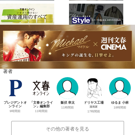
著者
プレジデントオ
「文春オンライ
飯伏 幸太
ドリヤス工場
ゆるま 小林
ンライン
ン」編集部
漫画家
11時間前
18時間前
9時間前
11時間前
17時間前
その他の著者を見る