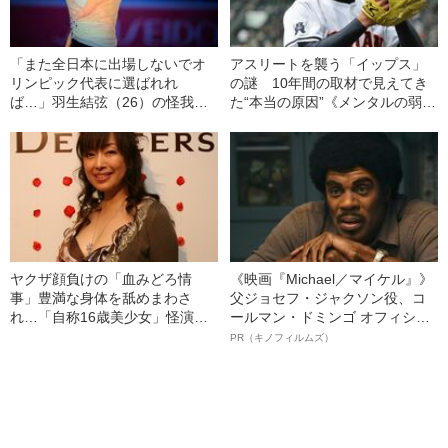
「また全日本に出場しないでオ
アスリートを襲う「イップス」
リンピック代表に選ばれれ
の謎 10年間の取材で見えてき
ば…」羽生結弦（26）の怪我公
た“本当の原因”《メンタルの弱さ
表で渦巻く“陰謀論”とその内実
ではなく…》
ヤクザ顔負けの「血みどろ情
《映画『Michael／マイケル』》
事」豊満な身体を舐めまわさ
父ジョセフ・ジャクソン役、コ
れ…「自称16歳美少女」怪演
ールマン・ドミンゴ オフィシャ
中、かたせ梨乃（69）の美しす
ルインタビュー“観客を魅了した
PR（キノフィルムズ）
ぎる“熟れ方”
名優、複雑な父親像への想いを
語る”《日本興収70億円突破》