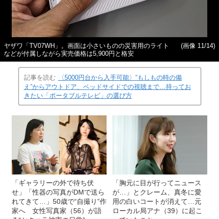
ヤザワ「TV07WH」。画面は小さいものの災害用のライト
(画像 11/14)
などが付属しながら実売価格は5,900円と格安
記事を読む
〈5000円台から入手可能〉“もしもの時の備
え”からアウトドア、ベッドサイドでの視聴まで…持ってお
きたい「ポータブルテレビ」の選び方
「ギャラリーの外で待ち伏
「胸元に目が行ってニュース
せ」「性器の写真がDMで送ら
が…」とクレーム、真冬に愛
れてきて…」50歳で“自撮り”作
用の白いコートが消えて…元
家へ 女性写真家（56）が語
ローカル局アナ（39）に起こ