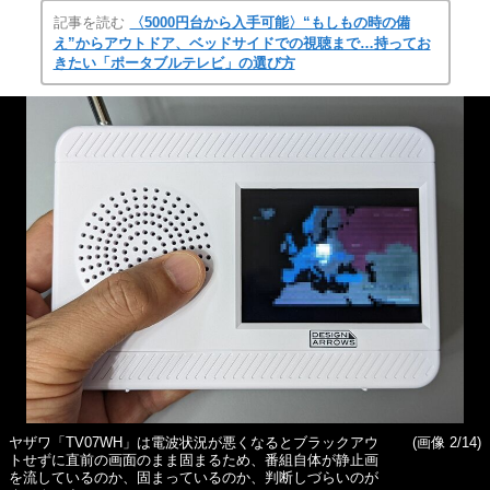
記事を読む
〈5000円台から入手可能〉“もしもの時の備
え”からアウトドア、ベッドサイドでの視聴まで…持ってお
きたい「ポータブルテレビ」の選び方
ヤザワ「TV07WH」は電波状況が悪くなるとブラックアウ
(画像 2/14)
トせずに直前の画面のまま固まるため、番組自体が静止画
を流しているのか、固まっているのか、判断しづらいのが