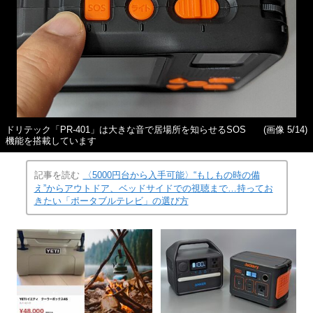
ドリテック「PR-401」は大きな音で居場所を知らせるSOS
(画像 5/14)
機能を搭載しています
記事を読む
〈5000円台から入手可能〉“もしもの時の備
え”からアウトドア、ベッドサイドでの視聴まで…持ってお
きたい「ポータブルテレビ」の選び方