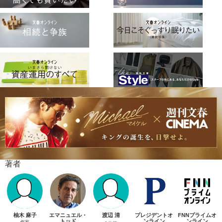
著者
柚木 麻子
エマニュエル・
渡辺 清
プレジデントオ
FNNプライムオ
トッド
ンライン
ンライン
作家