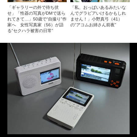
「ギャラリーの外で待ち伏
「私、おっぱいあるみたいな
せ」「性器の写真がDMで送ら
んでグラビアいけるかもしれ
れてきて…」50歳で“自撮り”作
ません！」小野真弓（41）
家へ 女性写真家（56）が語
の“アコムお姉さん前夜”
る“セクハラ被害の日常”