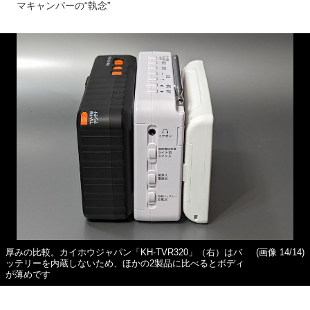
マキャンパーの“執念”
厚みの比較。カイホウジャパン「KH-TVR320」（右）はバ
(画像 14/14)
ッテリーを内蔵しないため、ほかの2製品に比べるとボディ
が薄めです