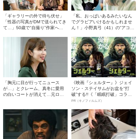
「ギャラリーの外で待ち伏せ」
「私、おっぱいあるみたいなん
「性器の写真がDMで送られてき
でグラビアいけるかもしれませ
て…」50歳で“自撮り”作家へ
ん！」小野真弓（41）の“アコム
女性写真家（56）が語る“セクハ
お姉さん前夜”
ラ被害の日常”
「胸元に目が行ってニュース
《映画『シェルター』》ジェイ
が…」とクレーム、真冬に愛用
ソン・ステイサムがお盆を“打
の白いコートが消えて…元ロー
破”する!!《「眠眠打破」コラ
カル局アナ（39）に起こってい
ボ》
PR（キノフィルムズ）
たこと