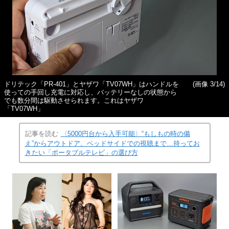
ドリテック「PR-401」とヤザワ「TV07WH」はハンドルを
(画像 3/14)
使っての手回し充電に対応し、バッテリーなしの状態から
でも数分間は駆動させられます。これはヤザワ
「TV07WH」
記事を読む
〈5000円台から入手可能〉“もしもの時の備
え”からアウトドア、ベッドサイドでの視聴まで…持ってお
きたい「ポータブルテレビ」の選び方