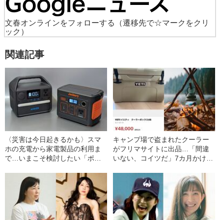
文春オンラインをフォローする
（遷移先で☆マークをクリ
ック）
関連記事
〈災害は今日起きるかも〉スマ
キャンプ場で盗まれたクーラー
ホの充電から家電製品の利用ま
がフリマサイトに出品…「間違
で…いまこそ検討したい「ポー
いない、コイツだ」7カ月かけて
タブル電源」の選び方
犯人を捕まえた、ママキャンパ
ーの“執念”