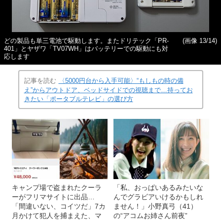
どの製品も単三電池で駆動します。またドリテック「PR-
(画像 13/14)
401」とヤザワ「TV07WH」はバッテリーでの駆動にも対
応します
記事を読む
〈5000円台から入手可能〉“もしもの時の備
え”からアウトドア、ベッドサイドでの視聴まで…持ってお
きたい「ポータブルテレビ」の選び方
キャンプ場で盗まれたクーラ
「私、おっぱいあるみたいな
ーがフリマサイトに出品…
んでグラビアいけるかもしれ
「間違いない、コイツだ」7カ
ません！」小野真弓（41）
月かけて犯人を捕まえた、マ
の“アコムお姉さん前夜”