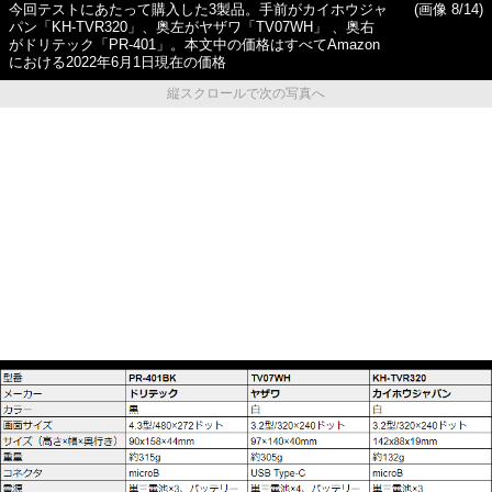
今回テストにあたって購入した3製品。手前がカイホウジャ
(画像 8/14)
パン「KH-TVR320」、奥左がヤザワ「TV07WH」 、奥右
がドリテック「PR-401」。本文中の価格はすべてAmazon
における2022年6月1日現在の価格
縦スクロールで次の写真へ