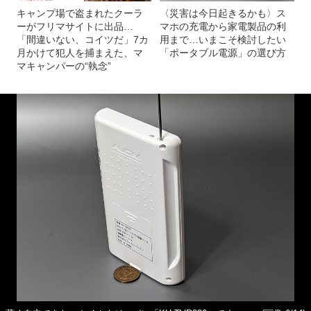
キャンプ場で盗まれたクーラ
〈災害は今日起きるかも〉ス
ーがフリマサイトに出品…
マホの充電から家電製品の利
「間違いない、コイツだ」7カ
用まで…いまこそ検討したい
月かけて犯人を捕まえた、マ
「ポータブル電源」の選び方
マキャンパーの“執念”