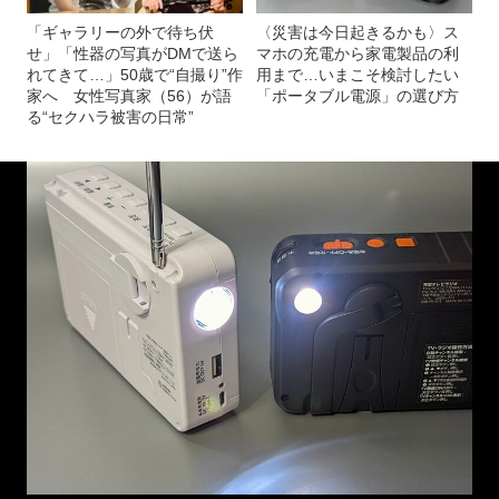
「ギャラリーの外で待ち伏
〈災害は今日起きるかも〉ス
せ」「性器の写真がDMで送ら
マホの充電から家電製品の利
れてきて…」50歳で“自撮り”作
用まで…いまこそ検討したい
家へ 女性写真家（56）が語
「ポータブル電源」の選び方
る“セクハラ被害の日常”