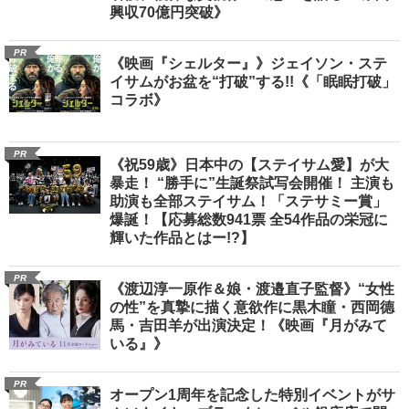
興収70億円突破》
PR
《映画『シェルター』》ジェイソン・ステ
イサムがお盆を“打破”する!!《「眠眠打破」
コラボ》
PR
《祝59歳》日本中の【ステイサム愛】が大
暴走！ “勝手に”生誕祭試写会開催！ 主演も
助演も全部ステイサム！「ステサミー賞」
爆誕！【応募総数941票 全54作品の栄冠に
輝いた作品とはー!?】
PR
《渡辺淳一原作＆娘・渡邉直子監督》“女性
の性”を真摯に描く意欲作に黒木瞳・西岡德
馬・吉田羊が出演決定！《映画『月がみて
いる』》
PR
オープン1周年を記念した特別イベントがサ