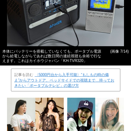
本体にバッテリーを搭載していなくても、ポータブル電源
(画像 7/14)
から給電しながらであれば数日間の連続視聴も余裕で行な
えます。これはカイホウジャパン「KH-TVR320」
記事を読む
〈5000円台から入手可能〉“もしもの時の備
え”からアウトドア、ベッドサイドでの視聴まで…持ってお
きたい「ポータブルテレビ」の選び方