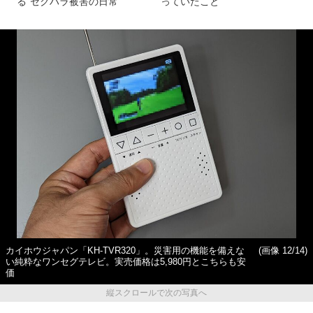
る“セクハラ被害の日常”
っていたこと
カイホウジャパン「KH-TVR320」。災害用の機能を備えな
(画像 12/14)
い純粋なワンセグテレビ。実売価格は5,980円とこちらも安
価
縦スクロールで次の写真へ