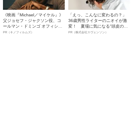
《映画『Michael／マイケル』》
「えっ、こんなに変わるの？」
父ジョセフ・ジャクソン役、コ
36歳男性ライターのニオイが激
ールマン・ドミンゴ オフィシャ
変！ 夏場に気になる“頭皮のニ
ルインタビュー“観客を魅了した
オイ”や“ベタつき”を解消す
PR（キノフィルムズ）
PR（株式会社スヴェンソン）
名優、複雑な父親像への想いを
る、“ウィッグのスペシャリス
語る”《日本興収70億円突破》
ト”が生み出した徹底ケアとは