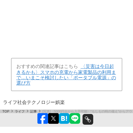
おすすめの関連記事はこちら
〈災害は今日起
きるかも〉スマホの充電から家電製品の利用ま
で…いまこそ検討したい「ポータブル電源」の
選び方
ライフ
社会
テクノロジー
娯楽
TOP
ライフ
記事
[写真]〈5000円台から入手可能〉“もしもの時の備え”か