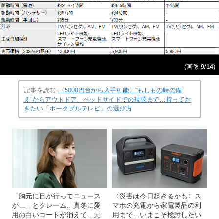
(画像 9/14)
記事を読む
〈5000円台から入手可能〉“もしもの時の備
え”からアウトドア、ベッドサイドでの視聴まで…持ってお
きたい「ポータブルテレビ」の選び方
「胸元に目が行ってニュース
〈災害は今日起きるかも〉ス
が…」とクレーム、真冬に愛
マホの充電から家電製品の利
用の白いコートが消えて…元
用まで…いまこそ検討したい