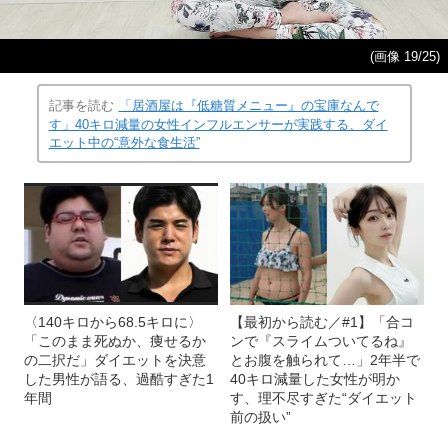
(画像 19/25)
記事を読む
「居酒屋は『低糖質メニュー』の宝庫なんで
す」40キロ減量の女性インフルエンサーが実践する、ダイ
エット中の“意外な食生活”
〈140キロから68.5キロに〉
【最初から読む／#1】「合コ
「このまま死ぬか、痩せるか
ンで『スライムついてるね』
の二択だ」ダイエットを決意
とお腹を触られて…」2年半で
した男性が語る、過酷すぎた1
40キロ減量した女性が明か
年間
す、理不尽すぎた“ダイエット
前の扱い”