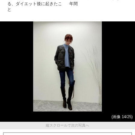
る、ダイエット後に起きたこ
年間
と
(画像 14/25)
縦スクロールで次の写真へ