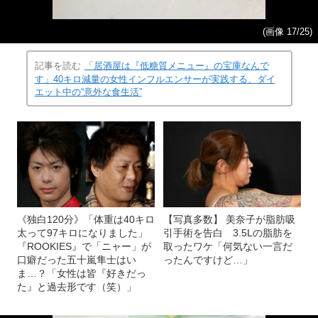
(画像 17/25)
記事を読む
「居酒屋は『低糖質メニュー』の宝庫なんで
す」40キロ減量の女性インフルエンサーが実践する、ダイ
エット中の“意外な食生活”
《独白120分》「体重は40キロ
【写真多数】 美奈子が脂肪吸
太って97キロになりました」
引手術を告白 3.5Lの脂肪を
『ROOKIES』で「ニャー」が
取ったワケ「何気ない一言だ
口癖だった五十嵐隼士はい
ったんですけど…」
ま…？「女性は皆『好きだっ
た』と過去形です（笑）」