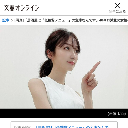
記事に戻る
記事
[写真]「居酒屋は『低糖質メニュー』の宝庫なんです」40キロ減量の女
(画像 1/25)
記事を読む
「居酒屋は『低糖質メニュー』の宝庫なんで