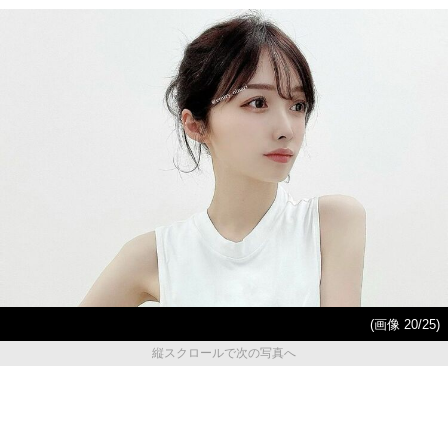
(画像 20/25)
縦スクロールで次の写真へ