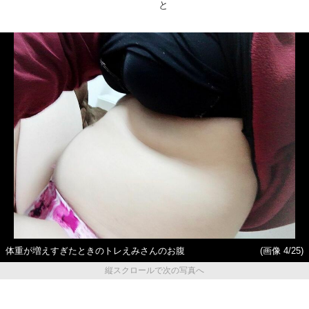
と
体重が増えすぎたときのトレえみさんのお腹
(画像 4/25)
縦スクロールで次の写真へ