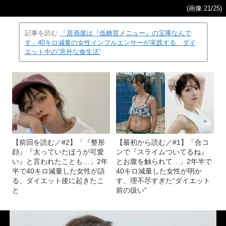
(画像 21/25)
記事を読む
「居酒屋は『低糖質メニュー』の宝庫なんで
す」40キロ減量の女性インフルエンサーが実践する、ダイ
エット中の“意外な食生活”
【前回を読む／#2】「『整形
【最初から読む／#1】「合コ
顔』『太っていたほうが可愛
ンで『スライムついてるね』
い』と言われたことも…」2年
とお腹を触られて…」2年半で
半で40キロ減量した女性が語
40キロ減量した女性が明か
る、ダイエット後に起きたこ
す、理不尽すぎた“ダイエット
と
前の扱い”