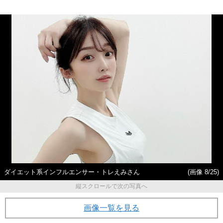
ダイエット系インフルエンサー・トレえみさん
(画像 8/25)
縦スクロールで次の写真へ
画像一覧を見る