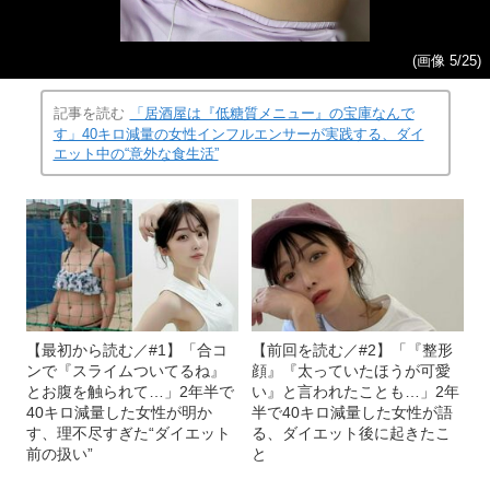
(画像 5/25)
記事を読む
「居酒屋は『低糖質メニュー』の宝庫なんで
す」40キロ減量の女性インフルエンサーが実践する、ダイ
エット中の“意外な食生活”
【最初から読む／#1】「合コ
【前回を読む／#2】「『整形
ンで『スライムついてるね』
顔』『太っていたほうが可愛
とお腹を触られて…」2年半で
い』と言われたことも…」2年
40キロ減量した女性が明か
半で40キロ減量した女性が語
す、理不尽すぎた“ダイエット
る、ダイエット後に起きたこ
前の扱い”
と