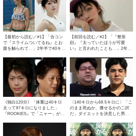
【最初から読む／#1】「合コン
【前回を読む／#2】「『整形
で『スライムついてるね』とお
顔』『太っていたほうが可愛
腹を触られて…」2年半で40キロ
い』と言われたことも…」2年半
減量した女性が明かす、理不尽
で40キロ減量した女性が語る、
すぎた“ダイエット前の扱い”
ダイエット後に起きたこと
《独白120分》「体重は40キロ
〈140キロから68.5キロに〉「こ
太って97キロになりました」
のまま死ぬか、痩せるかの二択
『ROOKIES』で「ニャー」が口
だ」ダイエットを決意した男性
癖だった五十嵐隼士はいま…？
が語る、過酷すぎた1年間
「女性は皆『好きだった』と過
去形です（笑）」