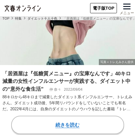
電子版TOP
メニュー
TOP
特集
ダイエット十人十色
「居酒屋は『低糖質メニュー』の宝庫なんです」
「居酒屋は『低糖質メニュー』の宝庫なんです」40キロ
減量の女性インフルエンサーが実践する、ダイエット中
の“意外な食生活”
仲 奈々
2022/09/04
88キロから48キロまで減量したダイエット系インフルエンサー、トレえみ
さん。ダイエット成功後、5年間リバウンドをしていないことでも有名
だ。2022年4月には、自身のダイエットのノウハウを記した書籍『トレえ
みDIET…
続きを読む