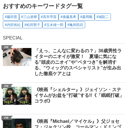
おすすめのキーワードタグ一覧
#藤田晋
#三山凌輝
#高市早苗
#後藤真希
#森岡毅
#城彰二
#内田有紀
#松田聖子
#玉木雄一郎
#亀和田武
SPECIAL
PR
「えっ、こんなに変わるの？」36歳男性ラ
イターのニオイが激変！ 夏場に気にな
る“頭皮のニオイ”や“ベタつき”を解消す
る、“ウィッグのスペシャリスト”が生み出
した徹底ケアとは
PR
《映画『シェルター』》ジェイソン・ステ
イサムがお盆を“打破”する!!《「眠眠打破」
コラボ》
PR
《映画『Michael／マイケル』》父ジョセ
フ・ジャクソン役、コールマン・ドミンゴ