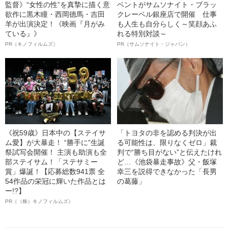
監督》“女性の性”を真摯に描く意
ベントがサムソナイト・ブラッ
欲作に黒木瞳・西岡德馬・吉田
クレーベル銀座店で開催 仕事
羊が出演決定！《映画『月がみ
も人生も自分らしく～笑顔あふ
ている』》
れる特別対談～
PR（キノフィルムズ）
PR（サムソナイト・ジャパン）
《祝59歳》日本中の【ステイサ
「トヨタの非を認める判決が出
ム愛】が大暴走！ “勝手に”生誕
る可能性は、限りなくゼロ」裁
祭試写会開催！ 主演も助演も全
判で“勝ち目がない”と伝えたけれ
部ステイサム！「ステサミー
ど…《池袋暴走事故》父・飯塚
賞」爆誕！【応募総数941票 全
幸三を説得できなかった「長男
54作品の栄冠に輝いた作品とは
の葛藤」
ー!?】
PR（（株）キノフィルムズ）