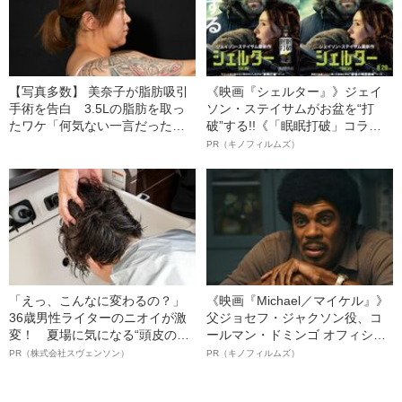
【写真多数】 美奈子が脂肪吸引
《映画『シェルター』》ジェイ
手術を告白 3.5Lの脂肪を取っ
ソン・ステイサムがお盆を“打
たワケ「何気ない一言だったん
破”する!!《「眠眠打破」コラ
ですけど…」
ボ》
PR（キノフィルムズ）
「えっ、こんなに変わるの？」
《映画『Michael／マイケル』》
36歳男性ライターのニオイが激
父ジョセフ・ジャクソン役、コ
変！ 夏場に気になる“頭皮のニ
ールマン・ドミンゴ オフィシャ
オイ”や“ベタつき”を解消す
ルインタビュー“観客を魅了した
PR（株式会社スヴェンソン）
PR（キノフィルムズ）
る、“ウィッグのスペシャリス
名優、複雑な父親像への想いを
ト”が生み出した徹底ケアとは
語る”《日本興収70億円突破》