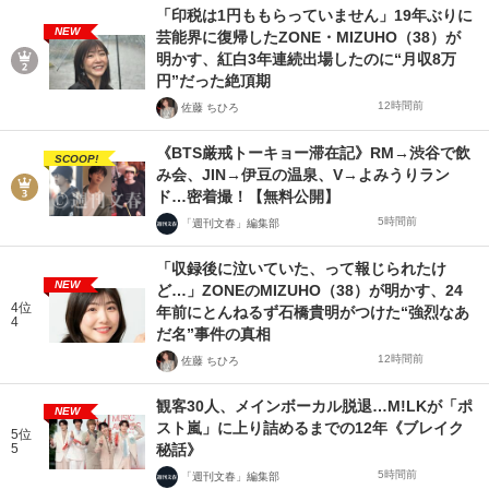
「印税は1円ももらっていません」19年ぶりに
NEW
芸能界に復帰したZONE・MIZUHO（38）が
明かす、紅白3年連続出場したのに“月収8万
円”だった絶頂期
12時間前
佐藤 ちひろ
《BTS厳戒トーキョー滞在記》RM→渋谷で飲
SCOOP!
み会、JIN→伊豆の温泉、V→よみうりラン
ド…密着撮！【無料公開】
5時間前
「週刊文春」編集部
「収録後に泣いていた、って報じられたけ
NEW
ど…」ZONEのMIZUHO（38）が明かす、24
4位
年前にとんねるず石橋貴明がつけた“強烈なあ
4
だ名”事件の真相
12時間前
佐藤 ちひろ
観客30人、メインボーカル脱退…M!LKが「ポ
NEW
スト嵐」に上り詰めるまでの12年《ブレイク
5位
5
秘話》
5時間前
「週刊文春」編集部