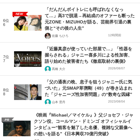
「だんだんボイトレにも呼ばれなくなっ
NEW
て…」高3で脱退→再結成のオファーも断った
6位
元ZONE・MIZUHOが語る、芸能界引退の裏
6
側と“その後の人生”
12時間前
佐藤 ちひろ
「近藤真彦が使っていた部屋で…」「性器を
握らされる」ジャニー喜多川による性加害、
7位
7
語り始めた被害者たち《徹底取材の裏側》
2026/08/07
髙橋 大介
「父の通夜の晩、息子を狙うジャニー氏に気
づいた」元SMAP草彅剛（49）が巻き込まれ
8位
8
た「ジャニーズ性加害問題」の“数奇な因縁”
2023/08/04
山本 雲丹
《映画『Michael／マイケル』》父ジョセフ・ジャ
PR
クソン役、コールマン・ドミンゴ オフィシャルイ
ンタビュー“観客を魅了した名優、複雑な父親像へ
の想いを語る”《日本興収70億円突破》