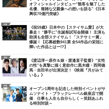
オフィシャルインタビュー“観客を魅了した
名優、複雑な父親像への想いを語る”《日本
興収70億円突破》
PR
《祝59歳》日本中の【ステイサム愛】が大
暴走！ “勝手に”生誕祭試写会開催！ 主演も
助演も全部ステイサム！「ステサミー賞」
爆誕！【応募総数941票 全54作品の栄冠に
輝いた作品とはー!?】
PR
《渡辺淳一原作＆娘・渡邉直子監督》“女性
の性”を真摯に描く意欲作に黒木瞳・西岡德
馬・吉田羊が出演決定！《映画『月がみて
いる』》
PR
オープン1周年を記念した特別イベントがサ
ムソナイト・ブラックレーベル銀座店で開
催 仕事も人生も自分らしく～笑顔あふれ
る特別対談～