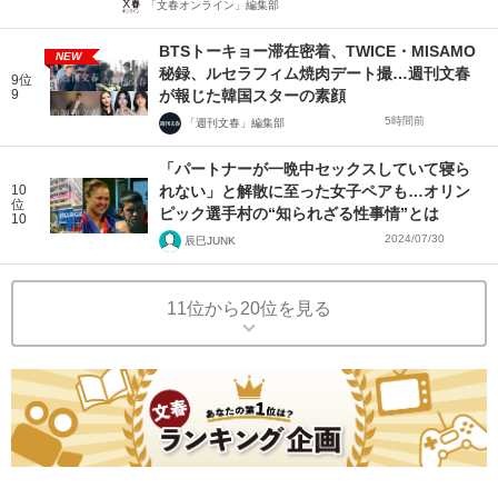
「文春オンライン」編集部
BTSトーキョー滞在密着、TWICE・MISAMO
NEW
秘録、ルセラフィム焼肉デート撮…週刊文春
9位
9
が報じた韓国スターの素顔
5時間前
「週刊文春」編集部
「パートナーが一晩中セックスしていて寝ら
10
れない」と解散に至った女子ペアも…オリン
位
ピック選手村の“知られざる性事情”とは
10
2024/07/30
辰巳JUNK
11位から20位を見る