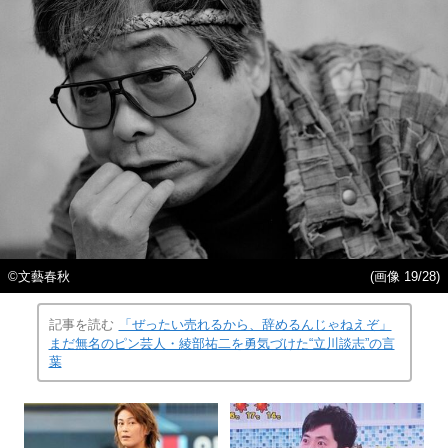
©️文藝春秋
(画像 19/28)
記事を読む
「ぜったい売れるから、辞めるんじゃねえぞ」
まだ無名のピン芸人・綾部祐二を勇気づけた“立川談志”の言
葉