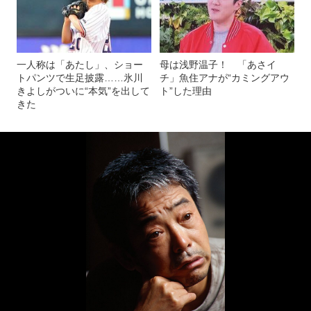
一人称は「あたし」、ショー
母は浅野温子！ 「あさイ
トパンツで生足披露……氷川
チ」魚住アナが“カミングアウ
きよしがついに“本気”を出して
ト”した理由
きた