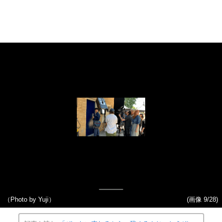
（Photo by Yuji）
(画像 9/28)