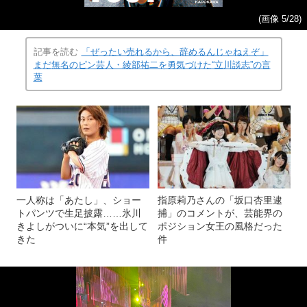
(画像 5/28)
記事を読む
「ぜったい売れるから、辞めるんじゃねえぞ」
まだ無名のピン芸人・綾部祐二を勇気づけた“立川談志”の言
葉
一人称は「あたし」、ショー
指原莉乃さんの「坂口杏里逮
トパンツで生足披露……氷川
捕」のコメントが、芸能界の
きよしがついに“本気”を出して
ポジション女王の風格だった
きた
件