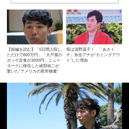
【前編を読む】「5日間入院し
母は浅野温子！ 「あさイ
ただけで800万円」「大戸屋の
チ」魚住アナが“カミングアウ
ホッケ定食が3000円」ニュー
ト”した理由
ヨークに移住した綾部祐二が
驚いた“アメリカの異常物価”