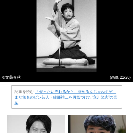
©️文藝春秋
(画像 21/28)
記事を読む
「ぜったい売れるから、辞めるんじゃねえぞ」
まだ無名のピン芸人・綾部祐二を勇気づけた“立川談志”の言
葉