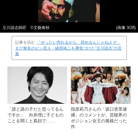
立川談志師匠 ©文藝春秋
(画像 3/28)
記事を読む
「ぜったい売れるから、辞めるんじゃねえぞ」
まだ無名のピン芸人・綾部祐二を勇気づけた“立川談志”の言
葉
「誰と誰の子だと思ってるん
指原莉乃さんの「坂口杏里逮
ですか」 向井理に子どもの
捕」のコメントが、芸能界の
ことを聞くと真顔で……
ポジション女王の風格だった
件