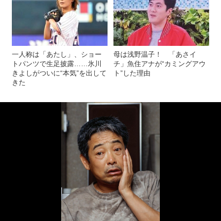
一人称は「あたし」、ショー
母は浅野温子！ 「あさイ
トパンツで生足披露……氷川
チ」魚住アナが“カミングアウ
きよしがついに“本気”を出して
ト”した理由
きた