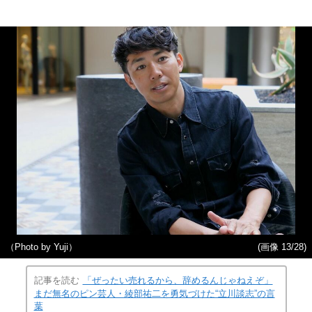
（Photo by Yuji）
(画像 13/28)
記事を読む
「ぜったい売れるから、辞めるんじゃねえぞ」
まだ無名のピン芸人・綾部祐二を勇気づけた“立川談志”の言
葉