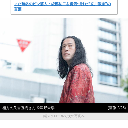
まだ無名のピン芸人・綾部祐二を勇気づけた“立川談志”の
言葉
相方の又吉直樹さん ©深野未季
(画像 2/28)
縦スクロールで次の写真へ