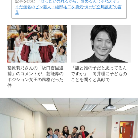
記事を読む
「ぜったい売れるから、辞めるんじゃねえぞ」
まだ無名のピン芸人・綾部祐二を勇気づけた“立川談志”の言
葉
指原莉乃さんの「坂口杏里逮
「誰と誰の子だと思ってるん
捕」のコメントが、芸能界の
ですか」 向井理に子どもの
ポジション女王の風格だった
ことを聞くと真顔で……
件