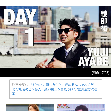
(画像 17/28)
記事を読む
「ぜったい売れるから、辞めるんじゃねえぞ」
まだ無名のピン芸人・綾部祐二を勇気づけた“立川談志”の言
葉