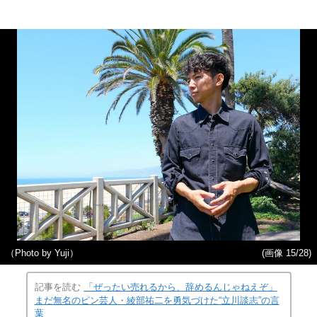
（Photo by Yuji）
(画像 15/28)
記事を読む
「ぜったい売れるから、辞めるんじゃねえぞ」
まだ無名のピン芸人・綾部祐二を勇気づけた“立川談志”の言
葉