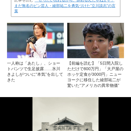
記事を読む
「ぜったい売れるから、辞めるんじゃねえぞ」
まだ無名のピン芸人・綾部祐二を勇気づけた“立川談志”の言
葉
一人称は「あたし」、ショー
【前編を読む】「5日間入院し
トパンツで生足披露……氷川
ただけで800万円」「大戸屋の
きよしがついに“本気”を出して
ホッケ定食が3000円」ニュー
きた
ヨークに移住した綾部祐二が
驚いた“アメリカの異常物価”