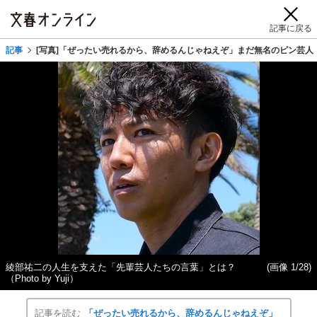
記事に戻る
記事
[写真]「ぜったい売れるから、辞めるんじゃねえぞ」まだ無名のピン芸人
綾部祐二の人生を支えた「先輩芸人たちの言葉」とは？
(画像 1/28)
（Photo by Yuji）
記事を読む
「ぜったい売れるから、辞めるんじゃねえぞ」