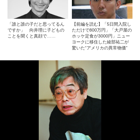
「誰と誰の子だと思ってるん
【前編を読む】「5日間入院し
ですか」 向井理に子どもの
ただけで800万円」「大戸屋の
ことを聞くと真顔で……
ホッケ定食が3000円」ニュー
ヨークに移住した綾部祐二が
驚いた“アメリカの異常物価”