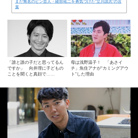
まだ無名のピン芸人・綾部祐二を勇気づけた“立川談志”の言
葉
「誰と誰の子だと思ってるん
母は浅野温子！ 「あさイ
ですか」 向井理に子どもの
チ」魚住アナが“カミングアウ
ことを聞くと真顔で……
ト”した理由