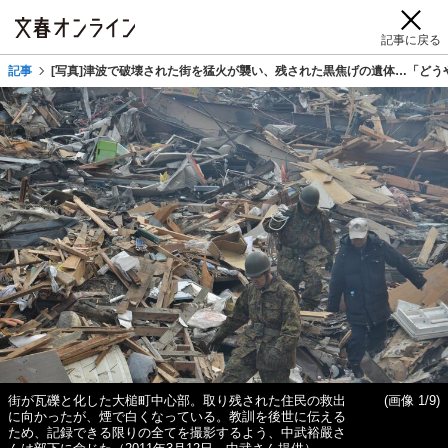
記事に戻る
記事
[写真]津波で破壊された街を猛火が襲い、残された黒焦げの遺体…「どう
街が瓦礫と化した大槌町中心部。取り残された住民の救出
(画像 1/9)
に向かったが、煙で白くなっている。教訓を後世に伝える
ため、記録できる限りの全てを撮影するよう、中武裕嚴さ