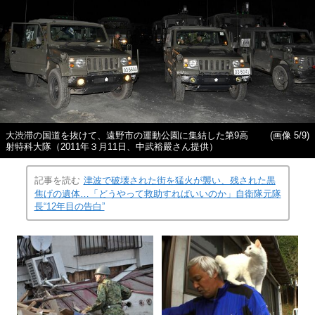
大渋滞の国道を抜けて、遠野市の運動公園に集結した第9高
(画像 5/9)
射特科大隊（2011年３月11日、中武裕嚴さん提供）
記事を読む
津波で破壊された街を猛火が襲い、残された黒
焦げの遺体…「どうやって救助すればいいのか」自衛隊元隊
長“12年目の告白”