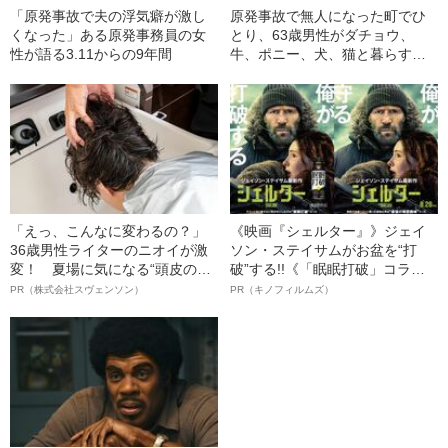
「原発事故で夫の浮気癖が激し
原発事故で無人になった町でひ
くなった」ある原発事務員の女
とり、63歳男性がダチョウ、
性が語る3.11からの9年間
牛、ポニー、犬、猫と暮らす理
由
「えっ、こんなに変わるの？」
《映画『シェルター』》ジェイ
36歳男性ライターのニオイが激
ソン・ステイサムがお盆を“打
変！ 夏場に気になる“頭皮のニ
破”する!!《「眠眠打破」コラ
オイ”や“ベタつき”を解消す
ボ》
PR（株式会社スヴェンソン）
PR（キノフィルムズ）
る、“ウィッグのスペシャリス
ト”が生み出した徹底ケアとは