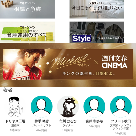
著者
ドリヤス工場
井手 裕彦
市川 はるひ
宮武 和多哉
フリート横田
漫画家
ジャーナリスト
ライター
文筆家・ノンフィ
5時間前
クション作家
4時間前
4時間前
5時間前
5時間前