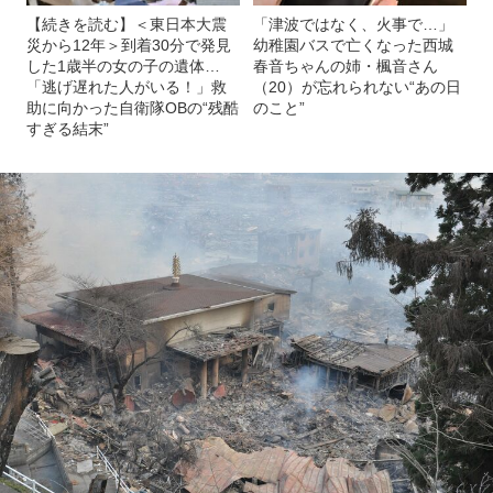
【続きを読む】＜東日本大震
「津波ではなく、火事で…」
災から12年＞到着30分で発見
幼稚園バスで亡くなった西城
した1歳半の女の子の遺体…
春音ちゃんの姉・楓音さん
「逃げ遅れた人がいる！」救
（20）が忘れられない“あの日
助に向かった自衛隊OBの“残酷
のこと”
すぎる結末”