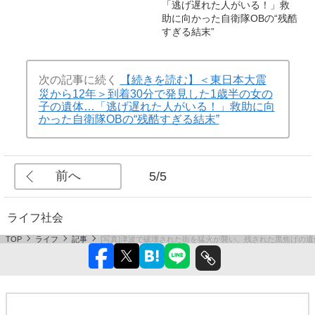
「逃げ遅れた人がいる！」救
助に向かった自衛隊OBの“残酷
すぎる結末”
次の記事に続く
【続きを読む】＜東日本大震
災から12年＞到着30分で発見した1歳半の女の
子の遺体…「逃げ遅れた人がいる！」救助に向
かった自衛隊OBの“残酷すぎる結末”
前へ
5/5
ライフ
社会
TOP
ライフ
記事
[写真]津波で破壊された街を猛火が襲い、残された黒焦げの遺