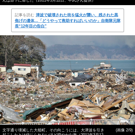
んは部下に命じた（2011年3月12日、中武さん提供）
記事を読む
津波で破壊された街を猛火が襲い、残された黒
焦げの遺体…「どうやって救助すればいいのか」自衛隊元隊
長“12年目の告白”
文字通り壊滅した大槌町。その向こうには、大津波を引き
(画像 2/9)
起こしたとは信じられないほど穏やかな海（2011年3月12