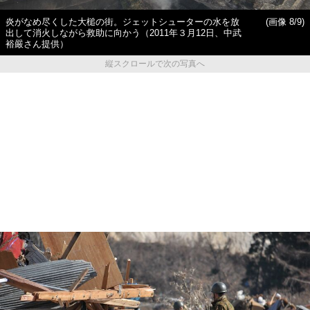
炎がなめ尽くした大槌の街。ジェットシューターの水を放
(画像 8/9)
出して消火しながら救助に向かう（2011年３月12日、中武
裕嚴さん提供）
縦スクロールで次の写真へ