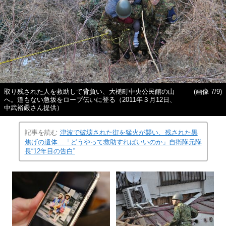
取り残された人を救助して背負い、大槌町中央公民館の山
(画像 7/9)
へ。道もない急坂をロープ伝いに登る（2011年３月12日、
中武裕嚴さん提供）
記事を読む
津波で破壊された街を猛火が襲い、残された黒
焦げの遺体…「どうやって救助すればいいのか」自衛隊元隊
長“12年目の告白”