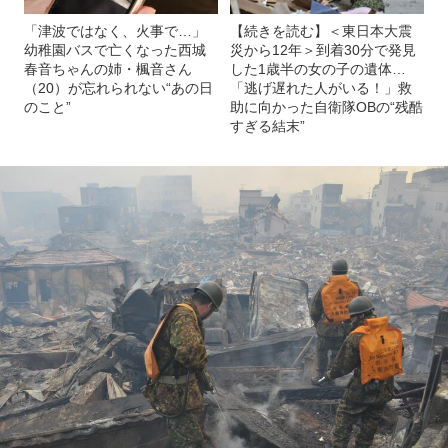
「津波ではなく、火事で…」
【続きを読む】＜東日本大震
幼稚園バスで亡くなった西城
災から12年＞到着30分で発見
春音ちゃんの姉・楓音さん
した1歳半の女の子の遺体…
（20）が忘れられない“あの日
「逃げ遅れた人がいる！」救
のこと”
助に向かった自衛隊OBの“残酷
すぎる結末”