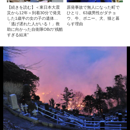
【続きを読む】＜東日本大震
原発事故で無人になった町で
災から12年＞到着30分で発見
ひとり、63歳男性がダチョ
した1歳半の女の子の遺体…
ウ、牛、ポニー、犬、猫と暮
「逃げ遅れた人がいる！」救
らす理由
助に向かった自衛隊OBの“残酷
すぎる結末”