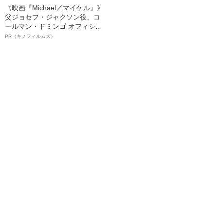
《映画『Michael／マイケル』》
父ジョセフ・ジャクソン役、コ
ールマン・ドミンゴ オフィシャ
ルインタビュー“観客を魅了した
PR（キノフィルムズ）
名優、複雑な父親像への想いを
語る”《日本興収70億円突破》