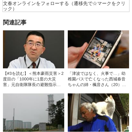
文春オンラインをフォローする
（遷移先で☆マークをクリ
ック）
関連記事
【#3を読む】＜熊本豪雨災害＞2
「津波ではなく、火事で…」幼
度目の「1000年に1度の大災
稚園バスで亡くなった西城春音
害」元自衛隊隊長の避難指示は
ちゃんの姉・楓音さん（20）が
住民に届かなかった…熊本県人
忘れられない“あの日のこと”
吉市で何が起きていたのか？