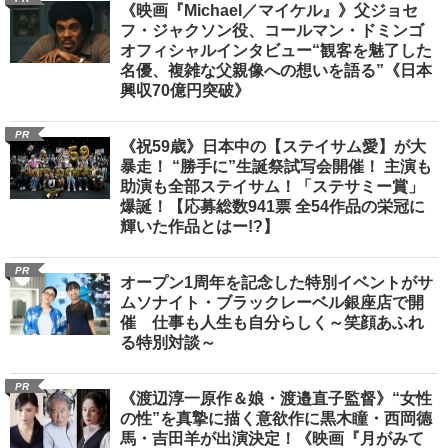
《映画『Michael／マイケル』》父ジョセ
フ・ジャクソン役、コールマン・ドミンゴ
オフィシャルインタビュー“観客を魅了した
名優、複雑な父親像への想いを語る”《日本
興収70億円突破》
PR
《祝59歳》日本中の【ステイサム愛】が大
暴走！ “勝手に”生誕祭試写会開催！ 主演も
助演も全部ステイサム！「ステサミー賞」
爆誕！【応募総数941票 全54作品の栄冠に
輝いた作品とはー!?】
PR
オープン1周年を記念した特別イベントがサ
ムソナイト・ブラックレーベル銀座店で開
催 仕事も人生も自分らしく～笑顔あふれ
る特別対談～
PR
《渡辺淳一原作＆娘・渡邉直子監督》“女性
の性”を真摯に描く意欲作に黒木瞳・西岡德
馬・吉田羊が出演決定！《映画『月がみて