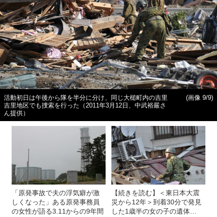
活動初日は午後から隊を半分に分け、同じ大槌町内の吉里
(画像 9/9)
吉里地区でも捜索を行った（2011年3月12日、中武裕嚴さ
ん提供）
「原発事故で夫の浮気癖が激
【続きを読む】＜東日本大震
しくなった」ある原発事務員
災から12年＞到着30分で発見
の女性が語る3.11からの9年間
した1歳半の女の子の遺体…