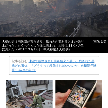
大槌の街は消防団が言う通り、風向きが変わるとまた炎が
(画像 3/9)
上がった。もうもうとした煙に包まれ、太陽はオレンジ色
に見えた（2011年３月12日、中武裕嚴さん提供）
記事を読む
津波で破壊された街を猛火が襲い、残された黒
焦げの遺体…「どうやって救助すればいいのか」自衛隊元隊
長“12年目の告白”