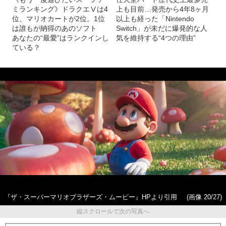
ミランキング》ドラクエⅤは4
上も目前…発売から4年8ヶ月
位、マリオカートが2位。1位
以上も経った「Nintendo
は誰もが納得のあのソフト
Switch」が未だに爆発的な人
あなたの“最愛”はランクインし
気を維持する“4つの理由”
ている？
『ザ・スーパーマリオブラザーズ・ムービー』HPより引用
(画像 20/27)
縦スクロールで次の写真へ