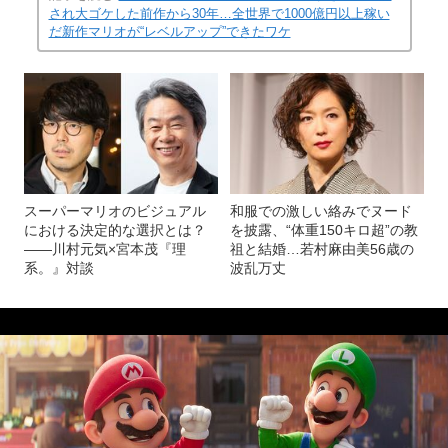
され大ゴケした前作から30年…全世界で1000億円以上稼い
だ新作マリオが“レベルアップ”できたワケ
スーパーマリオのビジュアル
和服での激しい絡みでヌード
における決定的な選択とは？
を披露、“体重150キロ超”の教
――川村元気×宮本茂『理
祖と結婚…若村麻由美56歳の
系。』対談
波乱万丈