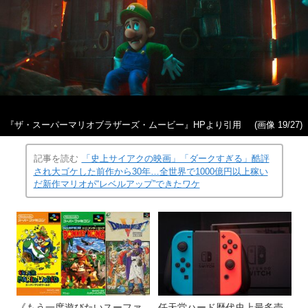
『ザ・スーパーマリオブラザーズ・ムービー』HPより引用
(画像 19/27)
記事を読む
「史上サイアクの映画」「ダークすぎる」酷評
され大ゴケした前作から30年…全世界で1000億円以上稼い
だ新作マリオが“レベルアップ”できたワケ
《もう一度遊びたいスーファ
任天堂ハード歴代史上最多売