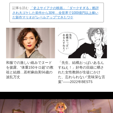
記事を読む
「史上サイアクの映画」「ダークすぎる」酷評
され大ゴケした前作から30年…全世界で1000億円以上稼い
だ新作マリオが“レベルアップ”できたワケ
和服での激しい絡みでヌード
「先生、結構おっぱいあるん
を披露、“体重150キロ超”の教
すねえ！」好奇の目線に晒さ
祖と結婚…若村麻由美56歳の
れた女性教師が生徒にかけ
波乱万丈
た、忘れられない“意味深な言
葉”――2022年BEST5