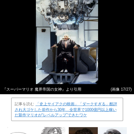
『スーパーマリオ 魔界帝国の女神』より引用
(画像 17/27)
記事を読む
「史上サイアクの映画」「ダークすぎる」酷評
され大ゴケした前作から30年…全世界で1000億円以上稼い
だ新作マリオが“レベルアップ”できたワケ