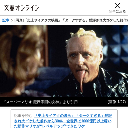
記事に戻る
記事
[写真]「史上サイアクの映画」「ダークすぎる」酷評され大ゴケした前作か
『スーパーマリオ 魔界帝国の女神』より引用
(画像 1/27)
記事を読む
「史上サイアクの映画」「ダークすぎる」酷評
され大ゴケした前作から30年…全世界で1000億円以上稼い
だ新作マリオが“レベルアップ”できたワケ