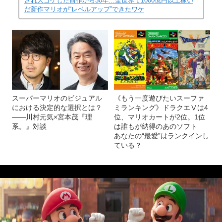
され大ゴケした前作から30年…全世界で1000億円以上稼い
だ新作マリオが“レベルアップ”できたワケ
スーパーマリオのビジュアル
《もう一度遊びたいスーファ
における決定的な選択とは？
ミランキング》ドラクエⅤは4
――川村元気×宮本茂『理
位、マリオカートが2位。1位
系。』対談
は誰もが納得のあのソフト
あなたの“最愛”はランクインし
ている？