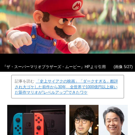
『ザ・スーパーマリオブラザーズ・ムービー』HPより引用
(画像 5/27)
記事を読む
「史上サイアクの映画」「ダークすぎる」酷評
され大ゴケした前作から30年…全世界で1000億円以上稼い
だ新作マリオが“レベルアップ”できたワケ