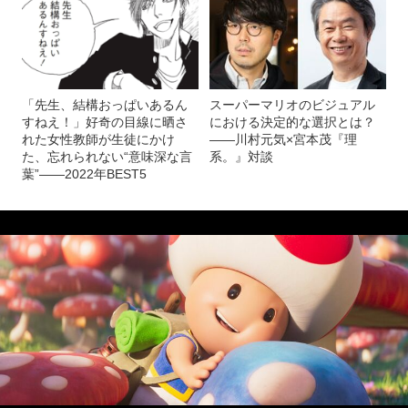
「先生、結構おっぱいあるん
スーパーマリオのビジュアル
すねえ！」好奇の目線に晒さ
における決定的な選択とは？
れた女性教師が生徒にかけ
――川村元気×宮本茂『理
た、忘れられない“意味深な言
系。』対談
葉”――2022年BEST5