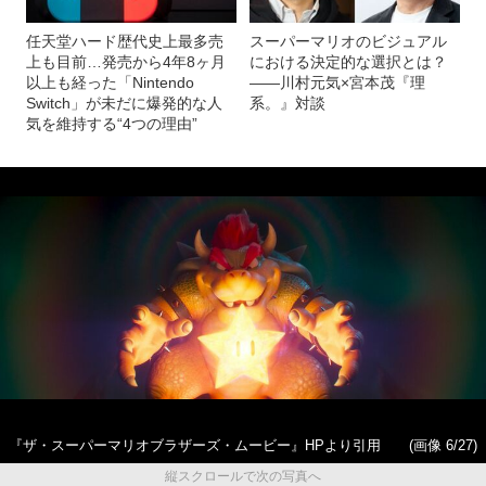
任天堂ハード歴代史上最多売
スーパーマリオのビジュアル
上も目前…発売から4年8ヶ月
における決定的な選択とは？
以上も経った「Nintendo
――川村元気×宮本茂『理
Switch」が未だに爆発的な人
系。』対談
気を維持する“4つの理由”
『ザ・スーパーマリオブラザーズ・ムービー』HPより引用
(画像 6/27)
縦スクロールで次の写真へ