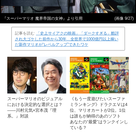
『スーパーマリオ 魔界帝国の女神』より引用
(画像 9/27)
記事を読む
「史上サイアクの映画」「ダークすぎる」酷評
され大ゴケした前作から30年…全世界で1000億円以上稼い
だ新作マリオが“レベルアップ”できたワケ
スーパーマリオのビジュアル
《もう一度遊びたいスーファ
における決定的な選択とは？
ミランキング》ドラクエⅤは4
――川村元気×宮本茂『理
位、マリオカートが2位。1位
系。』対談
は誰もが納得のあのソフト
あなたの“最愛”はランクインし
ている？