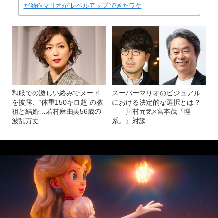
だ新作マリオが“レベルアップ”できたワケ
和服での激しい絡みでヌード
スーパーマリオのビジュアル
を披露、“体重150キロ超”の教
における決定的な選択とは？
祖と結婚…若村麻由美56歳の
――川村元気×宮本茂『理
波乱万丈
系。』対談