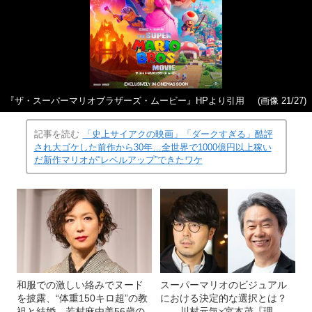
『ザ・スーパーマリオブラザーズ・ムービー』HPより引用
(画像 21/27)
記事を読む
「史上サイアクの映画」「ダークすぎる」酷評
され大ゴケした前作から30年…全世界で1000億円以上稼い
だ新作マリオが“レベルアップ”できたワケ
和服での激しい絡みでヌード
スーパーマリオのビジュアル
を披露、“体重150キロ超”の教
における決定的な選択とは？
祖と結婚…若村麻由美56歳の
――川村元気×宮本茂『理