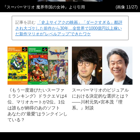
『スーパーマリオ 魔界帝国の女神』より引用
(画像 11/27)
記事を読む
「史上サイアクの映画」「ダークすぎる」酷評
され大ゴケした前作から30年…全世界で1000億円以上稼い
だ新作マリオが“レベルアップ”できたワケ
《もう一度遊びたいスーファ
スーパーマリオのビジュアル
ミランキング》ドラクエⅤは4
における決定的な選択とは？
位、マリオカートが2位。1位
――川村元気×宮本茂『理
は誰もが納得のあのソフト
系。』対談
あなたの“最愛”はランクインし
ている？