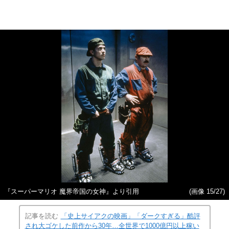
『スーパーマリオ 魔界帝国の女神』より引用
(画像 15/27)
記事を読む
「史上サイアクの映画」「ダークすぎる」酷評
され大ゴケした前作から30年…全世界で1000億円以上稼い