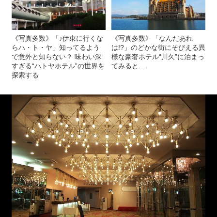
《写真多数》「♪伊東に行くな
《写真多数》「なんだあれ
らハ・ト・ヤ」知ってるよう
は!?」のどかな街にそびえる異
で意外と知らない？ 味わい深
様な豪奢ホテル“川久”に泊まっ
すぎる“ハトヤホテル”の世界を
てみると…
探索する