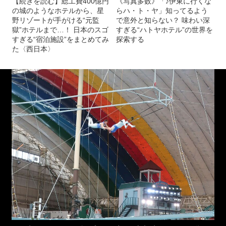
【続きを読む】総工費400億円
《写真多数》「♪伊東に行くな
の城のようなホテルから、星
らハ・ト・ヤ」知ってるよう
野リゾートが手がける“元監
で意外と知らない？ 味わい深
獄”ホテルまで…！ 日本のスゴ
すぎる“ハトヤホテル”の世界を
すぎる“宿泊施設”をまとめてみ
探索する
た〈西日本〉