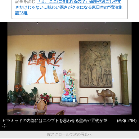
記事を読む
「え、ここに泊まれるの!?」値段や過ごしやす
さだけじゃない…味わい深さがクセになる東日本の“宿泊施
設”8選
ピラミッドの内部にはエジプトを思わせる壁画や置物が並
(画像 2/84)
ぶ
縦スクロールで次の写真へ