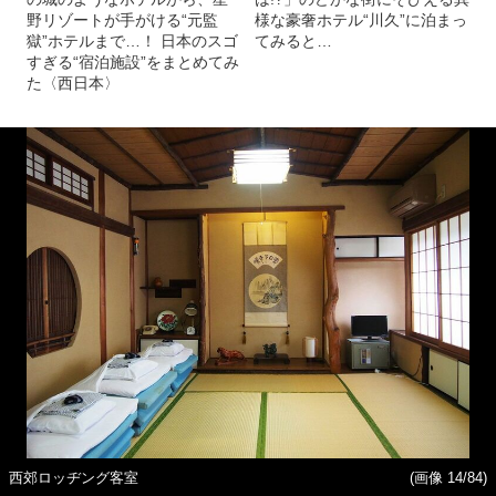
野リゾートが手がける“元監
様な豪奢ホテル“川久”に泊まっ
獄”ホテルまで…！ 日本のスゴ
てみると…
すぎる“宿泊施設”をまとめてみ
た〈西日本〉
西郊ロッヂング客室
(画像 14/84)