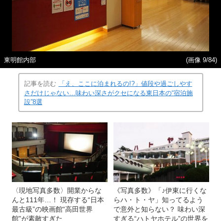
東明館内部
(画像 9/84)
記事を読む
「え、ここに泊まれるの!?」値段や過ごしやす
さだけじゃない…味わい深さがクセになる東日本の“宿泊施
設”8選
〈現地写真多数〉開業からな
《写真多数》「♪伊東に行くな
んと111年…！ 現存する“日本
らハ・ト・ヤ」知ってるよう
最古級”の映画館“高田世界
で意外と知らない？ 味わい深
館”が素敵すぎた
すぎる“ハトヤホテル”の世界を