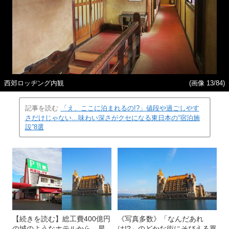
西郊ロッヂング内観
(画像 13/84)
記事を読む
「え、ここに泊まれるの!?」値段や過ごしやす
さだけじゃない…味わい深さがクセになる東日本の“宿泊施
設”8選
【続きを読む】総工費400億円
《写真多数》「なんだあれ
の城のようなホテルから、星
は!?」のどかな街にそびえる異