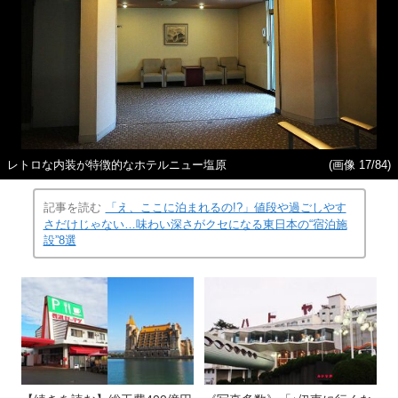
レトロな内装が特徴的なホテルニュー塩原
(画像 17/84)
記事を読む
「え、ここに泊まれるの!?」値段や過ごしやす
さだけじゃない…味わい深さがクセになる東日本の“宿泊施
設”8選