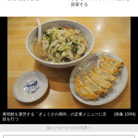
探索する
東明館を運営する「ぎょうざの満州」の定番メニューに舌
(画像 10/84)
鼓を打つ
縦スクロールで次の写真へ