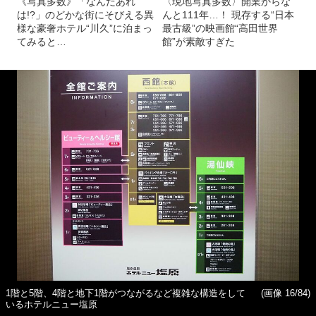
《写真多数》「なんだあれ
〈現地写真多数〉開業からな
は!?」のどかな街にそびえる異
んと111年…！ 現存する“日本
様な豪奢ホテル“川久”に泊まっ
最古級”の映画館“高田世界
てみると…
館”が素敵すぎた
1階と5階、4階と地下1階がつながるなど複雑な構造をして
(画像 16/84)
いるホテルニュー塩原