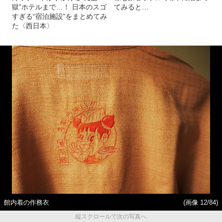
獄”ホテルまで…！ 日本のスゴ
てみると…
すぎる“宿泊施設”をまとめてみ
た〈西日本〉
館内着の作務衣
(画像 12/84)
縦スクロールで次の写真へ