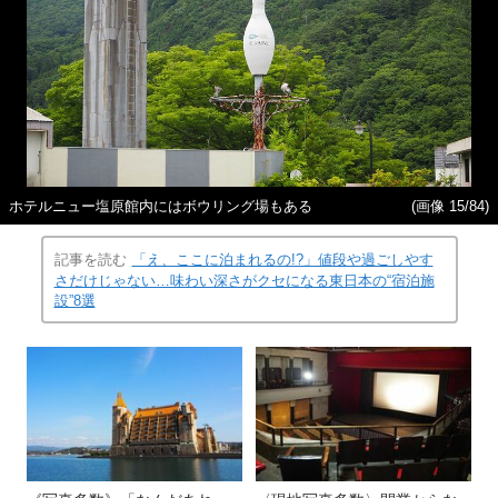
ホテルニュー塩原館内にはボウリング場もある
(画像 15/84)
記事を読む
「え、ここに泊まれるの!?」値段や過ごしやす
さだけじゃない…味わい深さがクセになる東日本の“宿泊施
設”8選