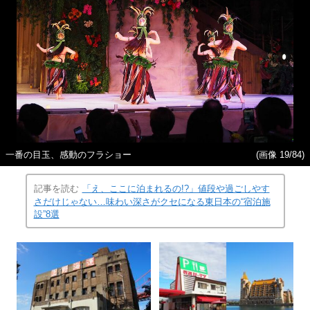
一番の目玉、感動のフラショー
(画像 19/84)
記事を読む
「え、ここに泊まれるの!?」値段や過ごしやす
さだけじゃない…味わい深さがクセになる東日本の“宿泊施
設”8選