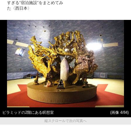
すぎる“宿泊施設”をまとめてみ
た〈西日本〉
ピラミッドの2階にある瞑想室
(画像 4/84)
縦スクロールで次の写真へ