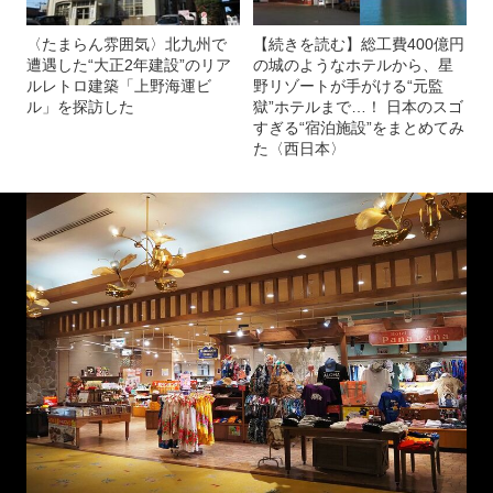
〈たまらん雰囲気〉北九州で
【続きを読む】総工費400億円
遭遇した“大正2年建設”のリア
の城のようなホテルから、星
ルレトロ建築「上野海運ビ
野リゾートが手がける“元監
ル」を探訪した
獄”ホテルまで…！ 日本のスゴ
すぎる“宿泊施設”をまとめてみ
た〈西日本〉