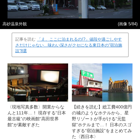
高砂温泉外観
(画像 5/84)
記事を読む
「え、ここに泊まれるの!?」値段や過ごしやす
さだけじゃない…味わい深さがクセになる東日本の“宿泊施
設”8選
〈現地写真多数〉開業からな
【続きを読む】総工費400億円
んと111年…！ 現存する“日本
の城のようなホテルから、星
最古級”の映画館“高田世界
野リゾートが手がける“元監
館”が素敵すぎた
獄”ホテルまで…！ 日本のスゴ
すぎる“宿泊施設”をまとめてみ
た〈西日本〉