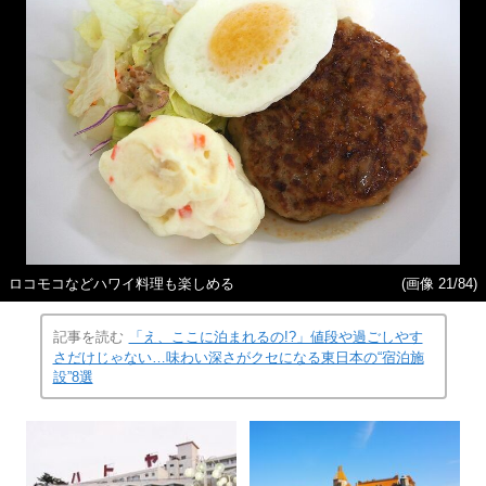
ロコモコなどハワイ料理も楽しめる
(画像 21/84)
記事を読む
「え、ここに泊まれるの!?」値段や過ごしやす
さだけじゃない…味わい深さがクセになる東日本の“宿泊施
設”8選