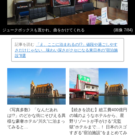
ジュークボックスも置かれ、曲をかけてくれる
(画像 7/84)
記事を読む
「え、ここに泊まれるの!?」値段や過ごしやす
さだけじゃない…味わい深さがクセになる東日本の“宿泊施
設”8選
《写真多数》「なんだあれ
【続きを読む】総工費400億円
は!?」のどかな街にそびえる異
の城のようなホテルから、星
様な豪奢ホテル“川久”に泊まっ
野リゾートが手がける“元監
てみると…
獄”ホテルまで…！ 日本のスゴ
すぎる“宿泊施設”をまとめてみ