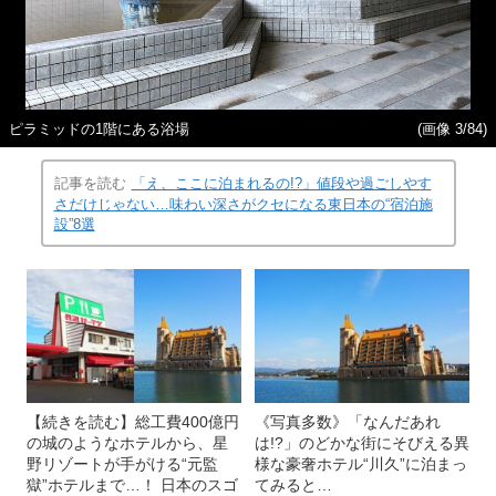
ピラミッドの1階にある浴場
(画像 3/84)
記事を読む
「え、ここに泊まれるの!?」値段や過ごしやす
さだけじゃない…味わい深さがクセになる東日本の“宿泊施
設”8選
【続きを読む】総工費400億円
《写真多数》「なんだあれ
の城のようなホテルから、星
は!?」のどかな街にそびえる異
野リゾートが手がける“元監
様な豪奢ホテル“川久”に泊まっ
獄”ホテルまで…！ 日本のスゴ
てみると…