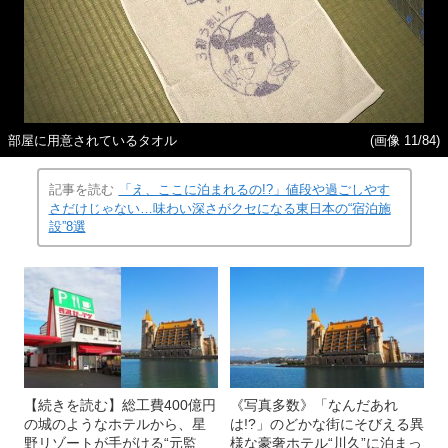
部屋に用意されているタオル
(画像 11/84)
記事を読む
「え、ここに泊まれるの!?」値段や過ごしやす
さだけじゃない…味わい深さがクセになる東日本の“宿泊施
設”8選
【続きを読む】総工費400億円
《写真多数》「なんだあれ
の城のようなホテルから、星
は!?」のどかな街にそびえる異
野リゾートが手がける“元監
様な豪奢ホテル“川久”に泊まっ