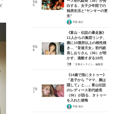
ース初代総長（36）が告
5位
5
ズ
白する、女子少年院での
独房生活と“ヤンキーの更
生”
平田 裕介
《富山・伝説の暴走族》
11人からの集団リンチ、
腕に10箇所以上の根性焼
6位
き…「音速天女」初代総
6
長しおりさん（36）が明
かす、過酷すぎる10代
「文春オンライン」編集部
《14歳で指にタトゥー》
「息子から『ママ、腕は
隠して』と…」富山伝説
7位
のレディース初代総長
7
（36）が語る、タトゥー
を入れた後悔
平田 裕介