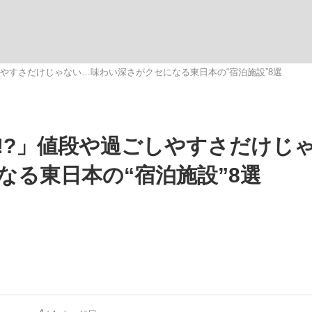
観る将棋、読
しやすさだけじゃない…味わい深さがクセになる東日本の“宿泊施設”8選
”の真実 選手が明かす...
「敗因分析は一切聞かれなか
!?」値段や過ごしやすさだけじ
なる東日本の“宿泊施設”8選
の国から』倉本聰氏（91...