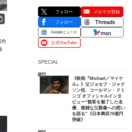
フォロー
メルマガ登録
フォロー
Googleニュース
褐色
公式YouTube
多
SPECIAL
PR
《映画『Michael／マイケ
ル』》父ジョセフ・ジャク
ソン役、コールマン・ドミ
ンゴ オフィシャルインタ
ビュー“観客を魅了した名
優、複雑な父親像への想い
を語る”《日本興収70億円
突破》