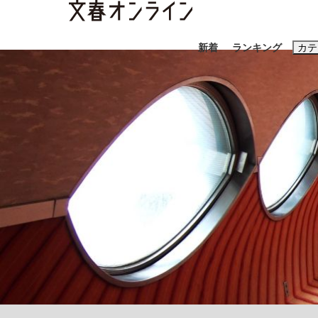
新着
ランキング
カテ
スクープ
ニュー
おすすめのキ
#藤田晋
#三
#玉木雄一郎
《BTS厳戒トーキョー滞在記》RM→渋谷で飲
終戦から81年