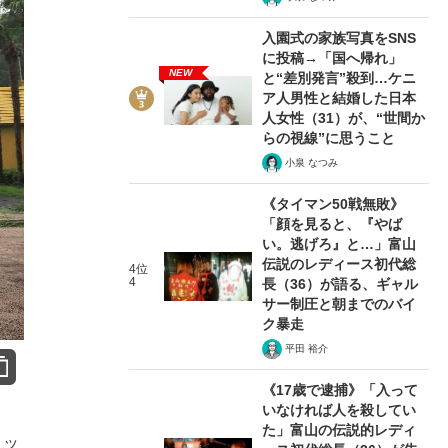
入園式の家族写真をSNS
に投稿→「国へ帰れ」
NEW
と“差別発言”殺到…ケニ
ア人男性と結婚した日本
人女性（31）が、“世間か
らの視線”に思うこと
小泉 なつみ
《タイマン50戦無敗》
「顔を見ると、『やば
い。逃げろ』と…」富山
伝説のレディース初代総
4位
4
長（36）が語る、ギャル
サー制圧と朝までのバイ
ク暴走
平田 裕介
《17歳で逮捕》「入って
いなければ人を殺してい
た」富山の伝説的レディ
ミッ