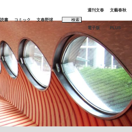
週刊文春
文藝春秋
読書
コミック
文春野球
検索
電子版
PLUS
インタビュー
読書
#松田聖子
本田圭佑が初めて明かした日本代表監督に...
K-POPアイドルたち