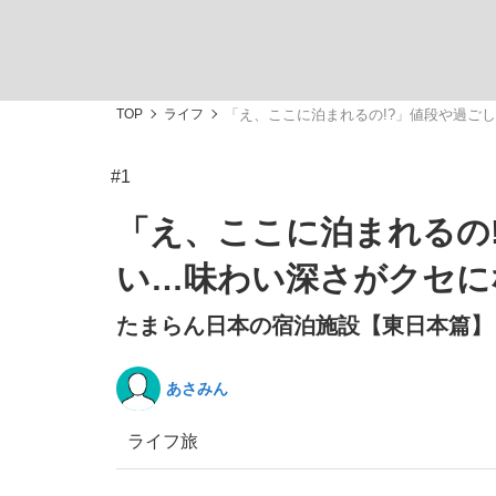
TOP
ライフ
「え、ここに泊まれるの!?」値段や過ご
#1
「最悪の空気のまま解散」WBC日本代表“敗戦
私のあのとき、私のいま
「え、ここに泊まれるの
い…味わい深さがクセに
たまらん日本の宿泊施設【東日本篇】
あさみん
ライフ
旅
「クマが悪者扱いされているのが悲しい」『北
キングの誕生を、目撃せよ。