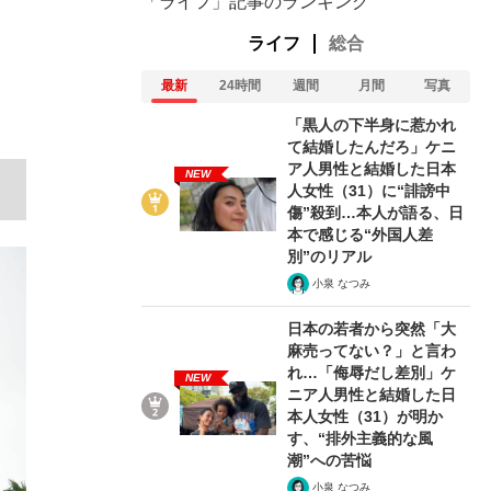
「ライフ」記事のランキング
ライフ
総合
最新
24時間
週間
月間
写真
「黒人の下半身に惹かれ
て結婚したんだろ」ケニ
ア人男性と結婚した日本
NEW
人女性（31）に“誹謗中
傷”殺到…本人が語る、日
本で感じる“外国人差
別”のリアル
小泉 なつみ
日本の若者から突然「大
麻売ってない？」と言わ
れ…「侮辱だし差別」ケ
NEW
ニア人男性と結婚した日
本人女性（31）が明か
す、“排外主義的な風
潮”への苦悩
小泉 なつみ