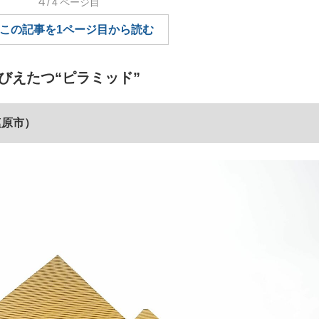
4
/4
ページ目
もっと見る
もっと見る
この記事を1ページ目から読む
びえたつ“ピラミッド”
塩原市）