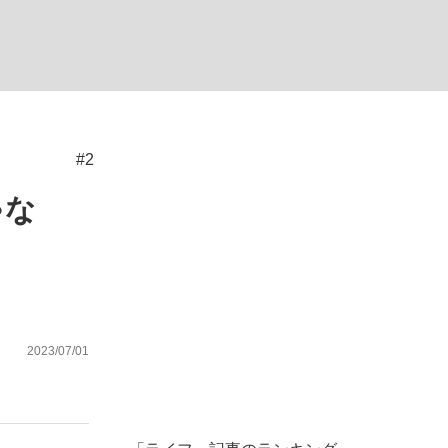
む将棋
#2
った」侍ジャパン選手が証言した“NPB聞...
ゃな
2023/07/01