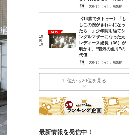
「文春オンライン」編集部
《14歳でタトゥー》「も
しこの腕がきれいになっ
たら…」少年院を経てシ
NEW
10
ングルマザーになった元
位
レディース総長（36）が
10
明かす、“若気の至り”の
代償
「文春オンライン」編集部
11位から20位を見る
最新情報を発信中！