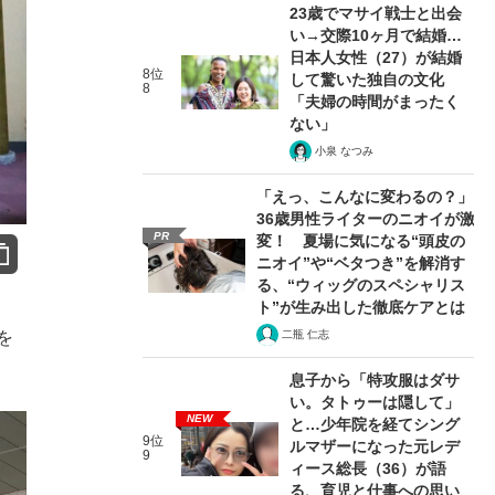
23歳でマサイ戦士と出会
い→交際10ヶ月で結婚…
日本人女性（27）が結婚
8位
して驚いた独自の文化
8
「夫婦の時間がまったく
ない」
小泉 なつみ
「えっ、こんなに変わるの？」
36歳男性ライターのニオイが激
PR
変！ 夏場に気になる“頭皮の
ニオイ”や“ベタつき”を解消す
る、“ウィッグのスペシャリス
ト”が生み出した徹底ケアとは
二瓶 仁志
を
息子から「特攻服はダサ
い。タトゥーは隠して」
NEW
と…少年院を経てシング
9位
ルマザーになった元レデ
9
ィース総長（36）が語
る、育児と仕事への思い