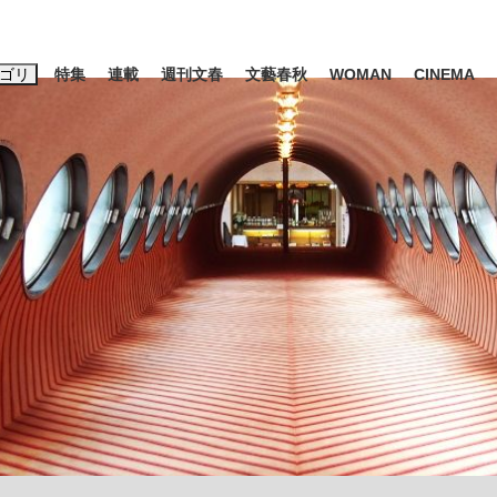
ゴリ
特集
連載
週刊文春
文藝春秋
WOMAN
CINEMA
キーワード入力
ス
エンタメ
ライフ
ビジネス
ーワードタグ一覧
山凌輝
#高市早苗
#後藤真希
#森岡毅
#城彰二
#内田有紀
#亀和田武
み会、JIN→伊豆の...
「90%は失敗する。でも…」
日本生まれの