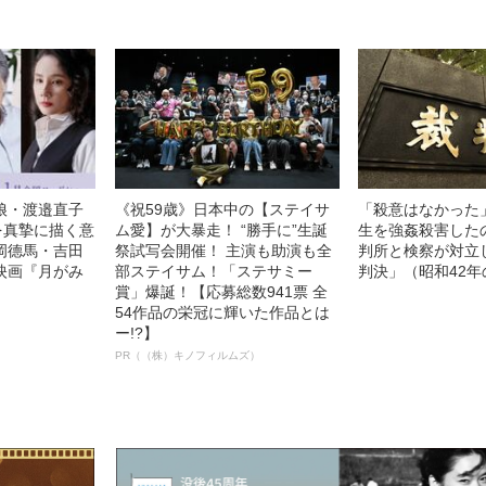
娘・渡邉直子
《祝59歳》日本中の【ステイサ
「殺意はなかった
を真摯に描く意
ム愛】が大暴走！ “勝手に”生誕
生を強姦殺害した
岡德馬・吉田
祭試写会開催！ 主演も助演も全
判所と検察が対立
映画『月がみ
部ステイサム！「ステサミー
判決」（昭和42年
賞」爆誕！【応募総数941票 全
54作品の栄冠に輝いた作品とは
ー!?】
PR（（株）キノフィルムズ）