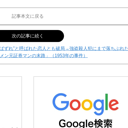
記事本文に戻る
次の記事に続く
あばずれ”と呼ばれた恋人とも破局→強盗殺人犯にまで落ちぶれ
メン元証券マンの末路」（1953年の事件）