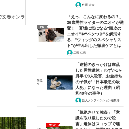
佐藤 大介
で文春オンラ
「えっ、こんなに変わるの？」
36歳男性ライターのニオイが激
PR
変！ 夏場に気になる“頭皮の
ニオイ”や“ベタつき”を解消す
る、“ウィッグのスペシャリス
ト”が生み出した徹底ケアとは
二瓶 仁志
「逮捕のきっかけは腐乱
した男性遺体」わずか1ヶ
月半で8人殺害…お金持ち
9位
の子供が「日本最悪の殺
9
人犯」になった理由（昭
和40年の事件）
鉄人ノンフィクション編集部
「気絶させて強姦」「意
識を取り戻したので殺
害」遺体はスコップで埋
NEW