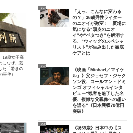
PR
「えっ、こんなに変わる
の？」36歳男性ライター
のニオイが激変！ 夏場に
気になる“頭皮のニオ
イ”や“ベタつき”を解消す
る、“ウィッグのスペシャ
リスト”が生み出した徹底
ケアとは
」19歳女子高
のになぜ…裁
PR
した「驚きの
《映画『Michael／マイケ
の事件）
ル』》父ジョセフ・ジャク
ソン役、コールマン・ドミ
ンゴ オフィシャルインタ
ビュー“観客を魅了した名
優、複雑な父親像への想い
を語る”《日本興収70億円
突破》
PR
《祝59歳》日本中の【ス