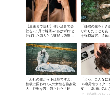
【最後まで読む】使い込みで会
「妊婦の腹を引き
社を2ヵ月で解雇→“あばずれ”と
り出したこともあ
呼ばれた恋人とも破局→強盗殺
を強姦殺害、遺体
人犯にまで落ちぶれた「慶應卒
たことも…「昭和
のイケメン元証券マンの末路」
魔」の正体
（1953年の事件）
「わしの腰から下は獣ですよ」
「えっ、こんなに
性欲に囚われ7人の女性を強姦殺
36歳男性ライタ
人…死刑を言い渡された「昭和
変！ 夏場に気に
最悪のレイプ魔」が“最後に残し
オイ”や“ベタつき
PR（株式会社スヴェンソ
た言葉”
る、“ウィッグの
ト”が生み出した