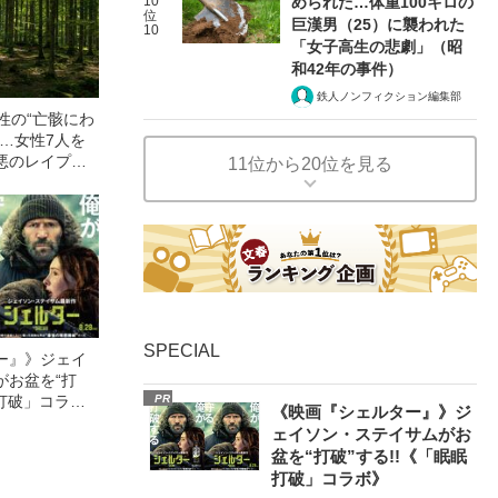
10
められた…体重100キロの
位
巨漢男（25）に襲われた
10
「女子高生の悲劇」（昭
和42年の事件）
鉄人ノンフィクション編集部
性の“亡骸にわ
…女性7人を
悪のレイプ
11位から20位を見る
に見つかった
SPECIAL
ー』》ジェイ
がお盆を“打
眠打破」コラ
PR
《映画『シェルター』》ジ
ェイソン・ステイサムがお
盆を“打破”する!!《「眠眠
打破」コラボ》