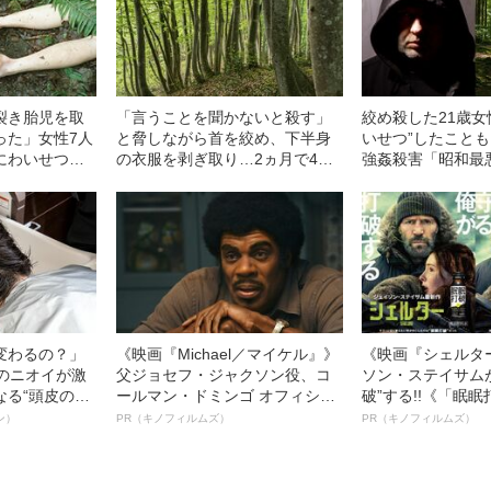
裂き胎児を取
「言うことを聞かないと殺す」
絞め殺した21歳女
った」女性7人
と脅しながら首を絞め、下半身
いせつ”したことも
にわいせつし
の衣服を剥ぎ取り…2ヵ月で4人
強姦殺害「昭和最
最悪のレイプ
の女性を強姦殺人「昭和最悪の
男」がついに警察
レイプ魔」恐るべき犯行手口
理由
変わるの？」
《映画『Michael／マイケル』》
《映画『シェルタ
ーのニオイが激
父ジョセフ・ジャクソン役、コ
ソン・ステイサム
なる“頭皮のニ
ールマン・ドミンゴ オフィシャ
破”する!!《「眠
”を解消す
ルインタビュー“観客を魅了した
ボ》
ン）
PR（キノフィルムズ）
PR（キノフィルムズ）
スペシャリス
名優、複雑な父親像への想いを
徹底ケアとは
語る”《日本興収70億円突破》