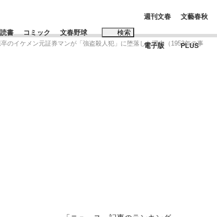
週刊文春
文藝春秋
読書
コミック
文春野球
検索
應卒のイケメン元証券マンが「強盗殺人犯」に堕落した理由（1953年の事
電子版
PLUS
インタビュー
読書
#松田聖子
む将棋
BC日本代表“敗戦”の真実 選手が明かす...