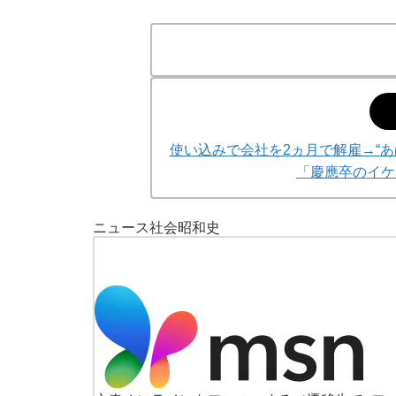
使い込みで会社を2ヵ月で解雇→“
「慶應卒のイケ
ニュース
社会
昭和史