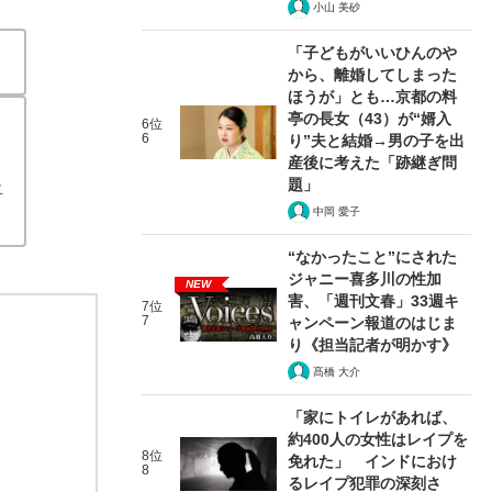
小山 美砂
「子どもがいいひんのや
から、離婚してしまった
ほうが」とも…京都の料
亭の長女（43）が“婿入
6位
6
り”夫と結婚→男の子を出
産後に考えた「跡継ぎ問
題」
た
中岡 愛子
“なかったこと”にされた
ジャニー喜多川の性加
NEW
害、「週刊文春」33週キ
7位
7
ャンペーン報道のはじま
り《担当記者が明かす》
髙橋 大介
「家にトイレがあれば、
約400人の女性はレイプを
8位
免れた」 インドにおけ
8
るレイプ犯罪の深刻さ