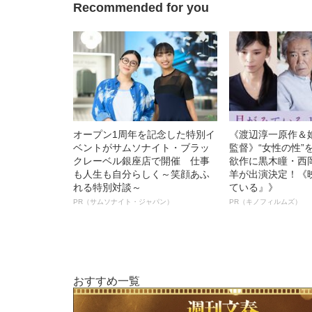
Recommended for you
オープン1周年を記念した特別イ
《渡辺淳一原作＆
ベントがサムソナイト・ブラッ
監督》“女性の性”
クレーベル銀座店で開催 仕事
欲作に黒木瞳・西
も人生も自分らしく～笑顔あふ
羊が出演決定！《
れる特別対談～
ている』》
PR（サムソナイト・ジャパン）
PR（キノフィルムズ）
おすすめ一覧