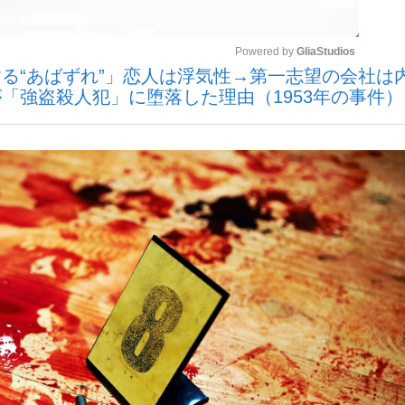
Powered by 
GliaStudios
いまさら聞け
る“あばずれ”」恋人は浮気性→第一志望の会社は
「強盗殺人犯」に堕落した理由（1953年の事件）
Mute
手が証言した“NPB聞...
「クマが悪者扱いされているの
もっと見る
カー日本代表・森保一監督...