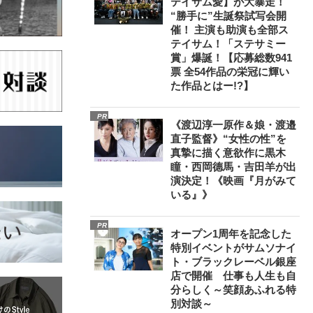
テイサム愛】が大暴走！
“勝手に”生誕祭試写会開
催！ 主演も助演も全部ス
テイサム！「ステサミー
賞」爆誕！【応募総数941
票 全54作品の栄冠に輝い
た作品とはー!?】
PR
《渡辺淳一原作＆娘・渡邉
直子監督》“女性の性”を
真摯に描く意欲作に黒木
瞳・西岡德馬・吉田羊が出
演決定！《映画『月がみて
いる』》
PR
オープン1周年を記念した
特別イベントがサムソナイ
ト・ブラックレーベル銀座
店で開催 仕事も人生も自
分らしく～笑顔あふれる特
別対談～