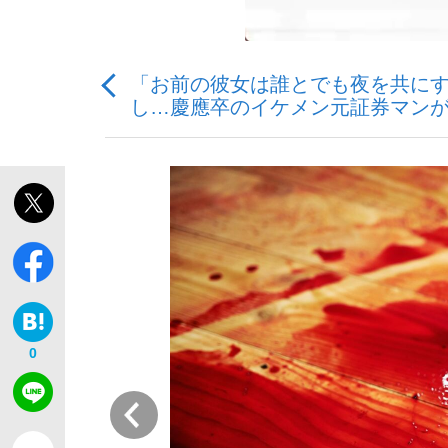
「お前の彼女は誰とでも夜を共にす
し…慶應卒のイケメン元証券マンが
「敗因分析は一切聞かれなかった」侍ジャパン選
キングの誕生を、目撃せよ。
the Style
0
前
「目標達成できなかったからと言って…」サッ