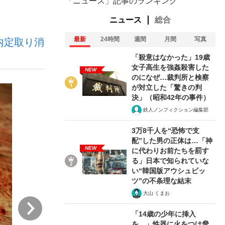
「ニュース」記事のランキング
ニュース
総合
ない資産運用のすべて
最新
24時間
週間
月間
写真
内定取り消
「殺意はなかった」19歳
女子高生を強姦殺害した
NEW
のになぜ…裁判所と検察
が対立した「驚きの判
が悲しい」『北の国から』倉本聰氏（91...
決」（昭和42年の事件）
鉄人ノンフィクション編集部
3万8千人を“恐怖で支
配”した男の正体は…「神
NEW
に代わりお前たちを罰す
る」日本で知られていな
い“韓国版アウシュビッ
ツ”の不条理な結末
大山 くまお
次
「14歳の少年に挿入
を…」性器に火をつけ脅