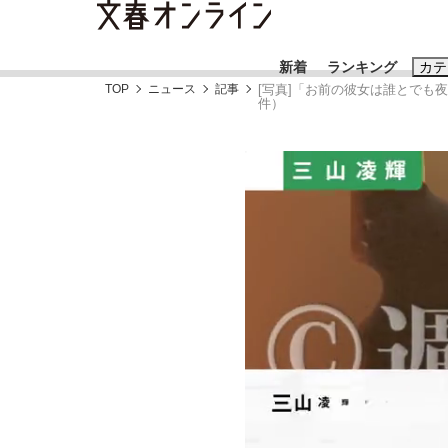
新着
ランキング
カテ
TOP
ニュース
記事
[写真]「お前の彼女は誰とでも
件）
スクープ
ニュー
おすすめのキ
#藤田晋
#三
#玉木雄一郎
「90%は失敗する。でも…」本田圭佑が初め
終戦から81年