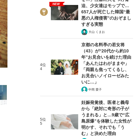
NEW
迫、少女達はモップで…
657人が死亡した韓国“最
悪の人権侵害”のおぞまし
すぎる実態
大山 くまお
京都の名料亭の若女将
3/12
（43）が“20代から約10
年”お見合いを続けた理由
「あんたはわがままや」
4位
4
「両親も焦ってくるし、
お見合いノイローゼみた
いに…」
中岡 愛子
妊娠発覚後、医者と義母
から「絶対に奇形の子が
うまれる」と…9歳で“広
5位
島原爆”を体験した女性が
5
明かす、それでも「う
む」と決めた理由