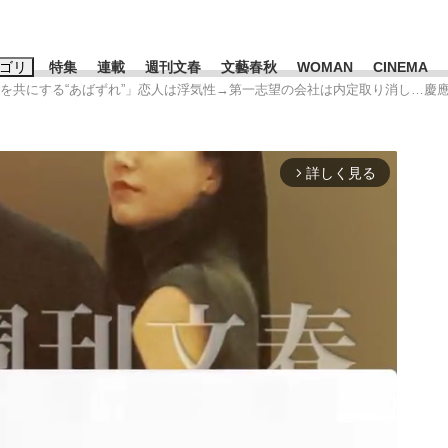
ゴリ
特集
連載
週刊文春
文藝春秋
WOMAN
CINEMA
夜を共にする“あばずれ”」恋人は浮気性→第一志望の会社は内定取り消し…慶
キーワード入力
ス
エンタメ
ライフ
ビジネス
詳しく見る
arrow_forward_ios
ーワードタグ一覧
山凌輝
#高市早苗
#後藤真希
#森岡毅
#城彰二
#内田有紀
観る将棋、読
#亀和田武
て明かした日本代表監督に...
「最悪の空気のまま解散」W