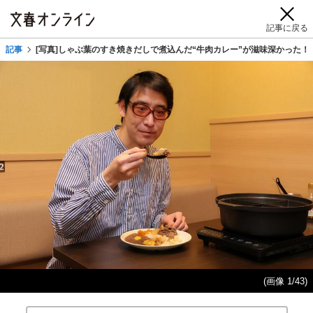
記事に戻る
記事
[写真]しゃぶ葉のすき焼きだしで煮込んだ“牛肉カレー”が滋味深かった
(画像 1/43)