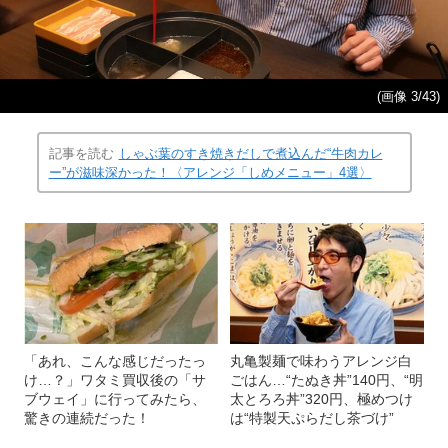
(画像 3/43)
記事を読む
しゃぶ葉のすき焼きだしで煮込んだ“牛肉カレ
ー”が滋味深かった！〈アレンジ「しめメニュー」4選〉
「あれ、こんな感じだったっ
丸亀製麺で味わうアレンジ白
け…？」ワタミ買収後の「サ
ごはん…“たぬき丼”140円、“明
ブウェイ」に行ってみたら、
太とろろ丼”320円、極めつけ
驚きの連続だった！
は“特製天ぷらだし茶づけ”