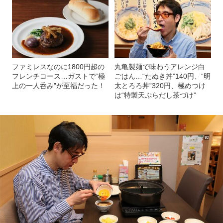
ファミレスなのに1800円超の
丸亀製麺で味わうアレンジ白
フレンチコース…ガストで“極
ごはん…“たぬき丼”140円、“明
上の一人呑み”が至福だった！
太とろろ丼”320円、極めつけ
は“特製天ぷらだし茶づけ”