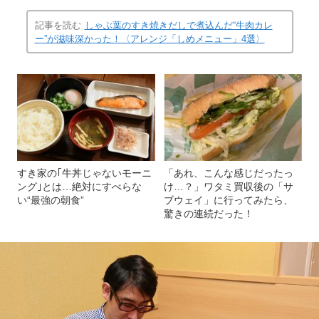
記事を読む
しゃぶ葉のすき焼きだしで煮込んだ“牛肉カレ
ー”が滋味深かった！〈アレンジ「しめメニュー」4選〉
すき家の｢牛丼じゃないモーニ
「あれ、こんな感じだったっ
ング｣とは…絶対にすべらな
け…？」ワタミ買収後の「サ
い“最強の朝食”
ブウェイ」に行ってみたら、
驚きの連続だった！