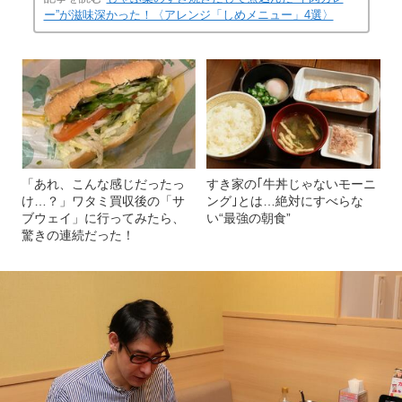
ー”が滋味深かった！〈アレンジ「しめメニュー」4選〉
「あれ、こんな感じだったっ
すき家の｢牛丼じゃないモーニ
け…？」ワタミ買収後の「サ
ング｣とは…絶対にすべらな
ブウェイ」に行ってみたら、
い“最強の朝食”
驚きの連続だった！