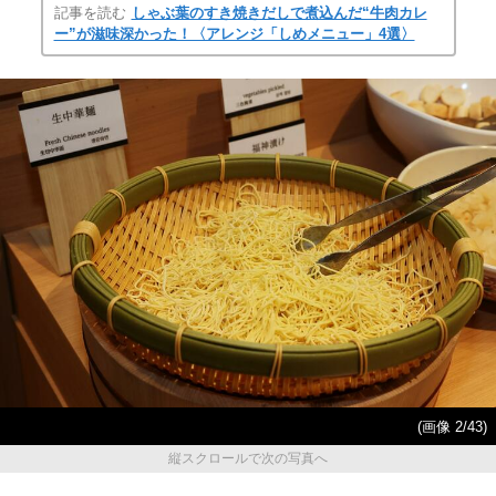
記事を読む
しゃぶ葉のすき焼きだしで煮込んだ“牛肉カレ
ー”が滋味深かった！〈アレンジ「しめメニュー」4選〉
(画像 2/43)
縦スクロールで次の写真へ