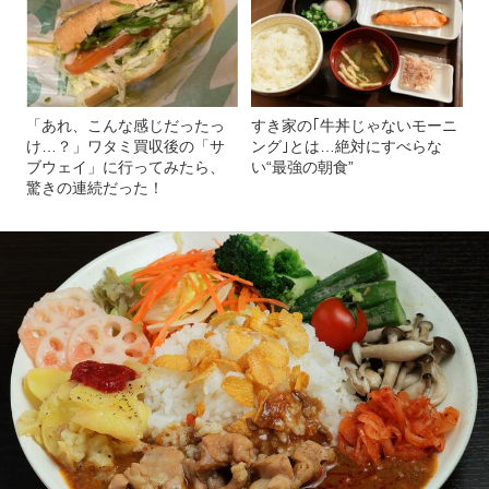
「あれ、こんな感じだったっ
すき家の｢牛丼じゃないモーニ
け…？」ワタミ買収後の「サ
ング｣とは…絶対にすべらな
ブウェイ」に行ってみたら、
い“最強の朝食”
驚きの連続だった！