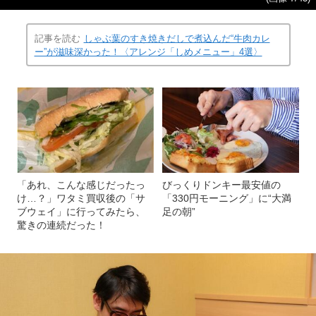
記事を読む
しゃぶ葉のすき焼きだしで煮込んだ“牛肉カレ
ー”が滋味深かった！〈アレンジ「しめメニュー」4選〉
「あれ、こんな感じだったっ
びっくりドンキー最安値の
け…？」ワタミ買収後の「サ
「330円モーニング」に“大満
ブウェイ」に行ってみたら、
足の朝”
驚きの連続だった！