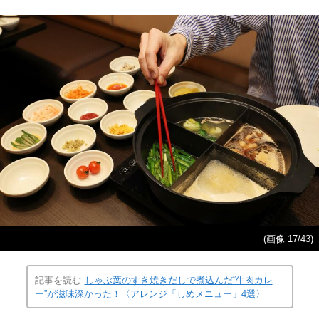
(画像 17/43)
記事を読む
しゃぶ葉のすき焼きだしで煮込んだ“牛肉カレ
ー”が滋味深かった！〈アレンジ「しめメニュー」4選〉