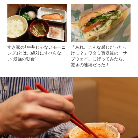
すき家の｢牛丼じゃないモーニ
「あれ、こんな感じだったっ
ング｣とは…絶対にすべらな
け…？」ワタミ買収後の「サ
い“最強の朝食”
ブウェイ」に行ってみたら、
驚きの連続だった！