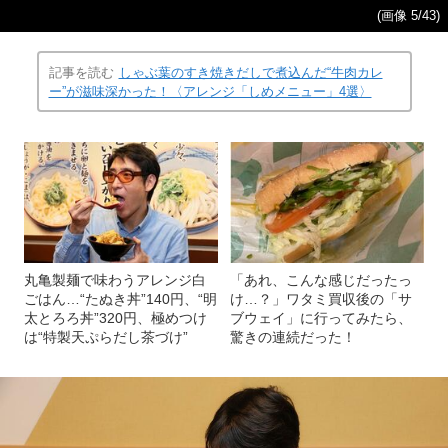
(画像 5/43)
記事を読む
しゃぶ葉のすき焼きだしで煮込んだ“牛肉カレ
ー”が滋味深かった！〈アレンジ「しめメニュー」4選〉
丸亀製麺で味わうアレンジ白
「あれ、こんな感じだったっ
ごはん…“たぬき丼”140円、“明
け…？」ワタミ買収後の「サ
太とろろ丼”320円、極めつけ
ブウェイ」に行ってみたら、
は“特製天ぷらだし茶づけ”
驚きの連続だった！