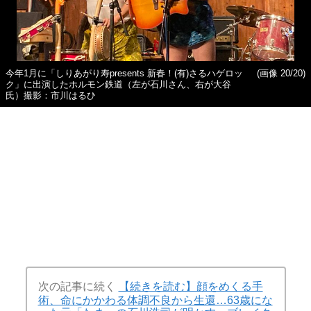
今年1月に「しりあがり寿presents 新春！(有)さるハゲロッ
(画像 20/20)
ク」に出演したホルモン鉄道（左が石川さん、右が大谷
氏）撮影：市川はるひ
次の記事に続く
【続きを読む】顔をめくる手
術、命にかかわる体調不良から生還…63歳にな