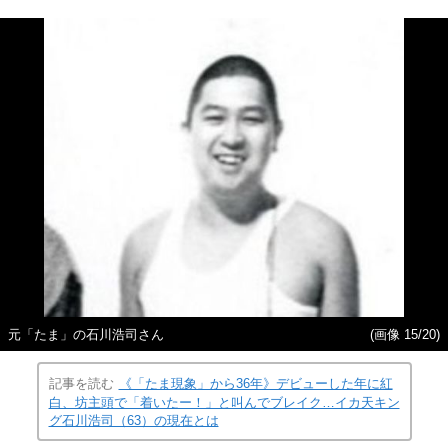
元「たま」の石川浩司さん
(画像 15/20)
記事を読む
《「たま現象」から36年》デビューした年に紅
白、坊主頭で「着いたー！」と叫んでブレイク…イカ天キン
グ石川浩司（63）の現在とは