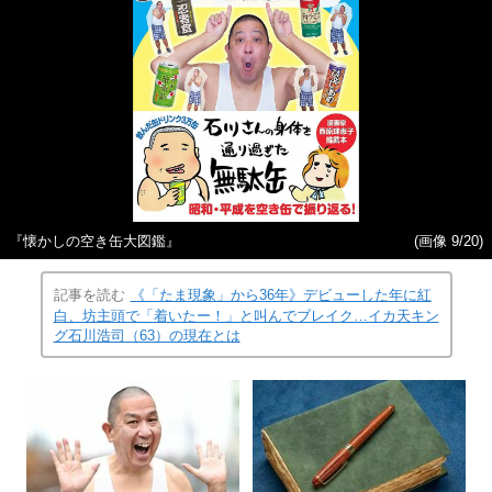
『懐かしの空き缶大図鑑』
(画像 9/20)
記事を読む
《「たま現象」から36年》デビューした年に紅
白、坊主頭で「着いたー！」と叫んでブレイク…イカ天キン
グ石川浩司（63）の現在とは