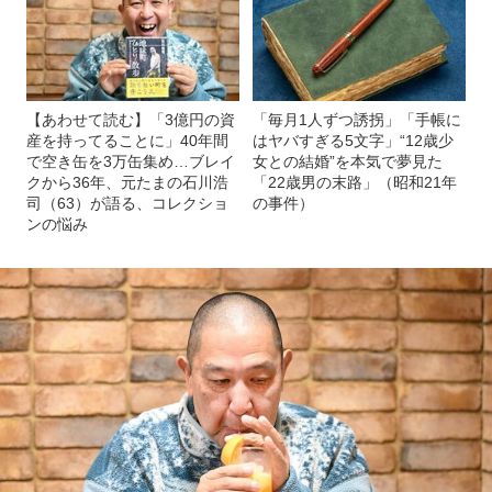
【あわせて読む】「3億円の資
「毎月1人ずつ誘拐」「手帳に
産を持ってることに」40年間
はヤバすぎる5文字」“12歳少
で空き缶を3万缶集め…ブレイ
女との結婚”を本気で夢見た
クから36年、元たまの石川浩
「22歳男の末路」（昭和21年
司（63）が語る、コレクショ
の事件）
ンの悩み