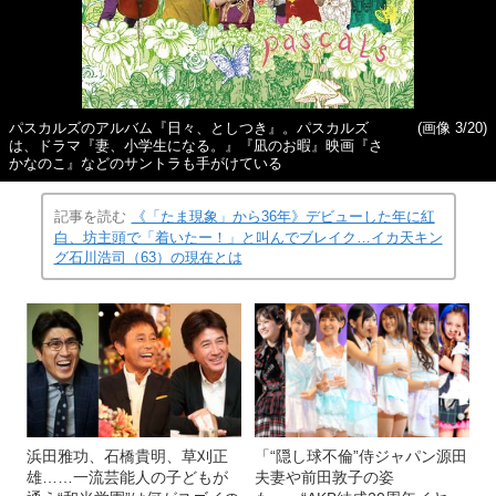
パスカルズのアルバム『日々、としつき』。パスカルズ
(画像 3/20)
は、ドラマ『妻、小学生になる。』『凪のお暇』映画『さ
かなのこ』などのサントラも手がけている
記事を読む
《「たま現象」から36年》デビューした年に紅
白、坊主頭で「着いたー！」と叫んでブレイク…イカ天キン
グ石川浩司（63）の現在とは
浜田雅功、石橋貴明、草刈正
「“隠し球不倫”侍ジャパン源田
雄……一流芸能人の子どもが
夫妻や前田敦子の姿