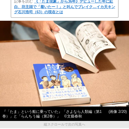
記事を読む
《「たま現象」から36年》デビューした年に紅
白、坊主頭で「着いたー！」と叫んでブレイク…イカ天キン
グ石川浩司（63）の現在とは
『「たま」という船に乗っていた』「さよなら人類編（第1
(画像 2/20)
巻）」と「らんちう編（第2巻）」 ©︎文藝春秋
縦スクロールで次の写真へ