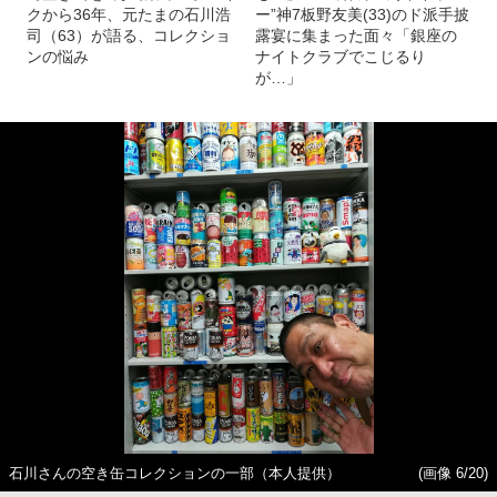
クから36年、元たまの石川浩
ー”神7板野友美(33)のド派手披
司（63）が語る、コレクショ
露宴に集まった面々「銀座の
ンの悩み
ナイトクラブでこじるり
が…」
石川さんの空き缶コレクションの一部（本人提供）
(画像 6/20)