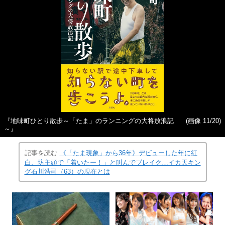
『地味町ひとり散歩～「たま」のランニングの大将放浪記
(画像 11/20)
～』
記事を読む
《「たま現象」から36年》デビューした年に紅
白、坊主頭で「着いたー！」と叫んでブレイク…イカ天キン
グ石川浩司（63）の現在とは