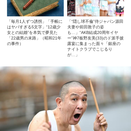
「毎月1人ずつ誘拐」「手帳に
「“隠し球不倫”侍ジャパン源田
はヤバすぎる5文字」“12歳少
夫妻や前田敦子の姿
女との結婚”を本気で夢見た
も…」“AKB結成20周年イヤ
「22歳男の末路」（昭和21年
ー”神7板野友美(33)のド派手披
の事件）
露宴に集まった面々「銀座の
ナイトクラブでこじるり
が…」