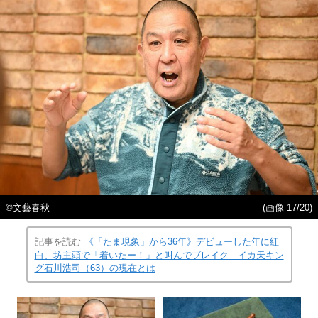
©︎文藝春秋
(画像 17/20)
記事を読む
《「たま現象」から36年》デビューした年に紅
白、坊主頭で「着いたー！」と叫んでブレイク…イカ天キン
グ石川浩司（63）の現在とは