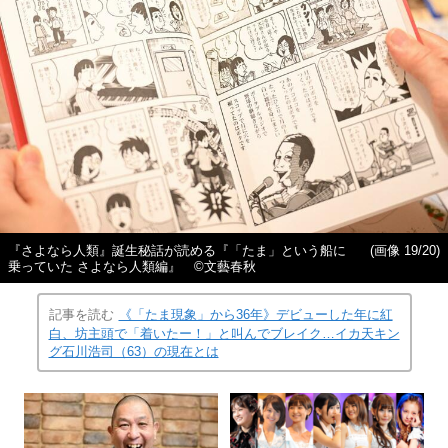
『さよなら人類』誕生秘話が読める『「たま」という船に
(画像 19/20)
乗っていた さよなら人類編』 ©︎文藝春秋
記事を読む
《「たま現象」から36年》デビューした年に紅
白、坊主頭で「着いたー！」と叫んでブレイク…イカ天キン
グ石川浩司（63）の現在とは