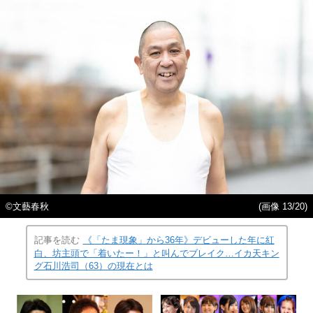
©︎文藝春秋
(画像 13/20)
記事を読む
《「たま現象」から36年》デビューした年に紅
白、坊主頭で「着いたー！」と叫んでブレイク…イカ天キン
グ石川浩司（63）の現在とは