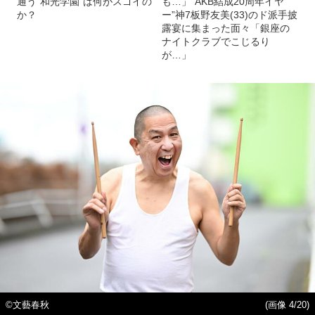
通う“和光学園”は何がスゴイの
も…」“AKB結成20周年イヤ
か？
ー”神7板野友美(33)のド派手披
露宴に集まった面々「銀座の
ナイトクラブでこじるり
が…」
©︎文藝春秋
(画像 4/20)