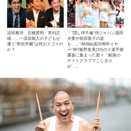
浜田雅功、石橋貴明、草刈正
「“隠し球不倫”侍ジャパン源田
雄……一流芸能人の子どもが
夫妻や前田敦子の姿
通う“和光学園”は何がスゴイの
も…」“AKB結成20周年イヤ
か？
ー”神7板野友美(33)のド派手披
露宴に集まった面々「銀座の
ナイトクラブでこじるり
が…」