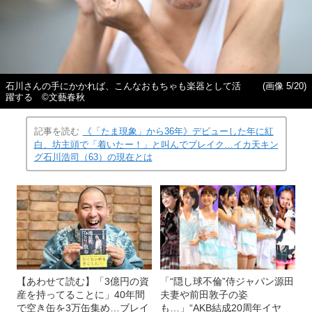
石川さんの手にかかれば、こんなおもちゃも楽器として活
(画像 5/20)
躍する ©︎文藝春秋
記事を読む
《「たま現象」から36年》デビューした年に紅
白、坊主頭で「着いたー！」と叫んでブレイク…イカ天キン
グ石川浩司（63）の現在とは
【あわせて読む】「3億円の資
「“隠し球不倫”侍ジャパン源田
産を持ってることに」40年間
夫妻や前田敦子の姿
で空き缶を3万缶集め…ブレイ
も…」“AKB結成20周年イヤ