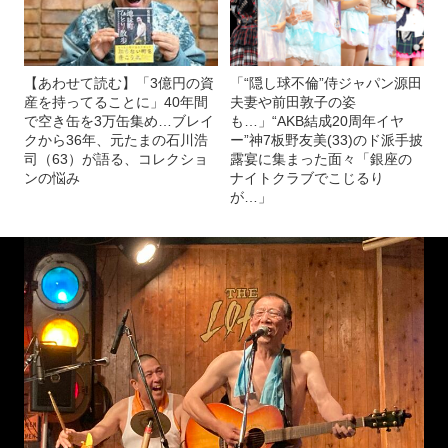
【あわせて読む】「3億円の資
「“隠し球不倫”侍ジャパン源田
産を持ってることに」40年間
夫妻や前田敦子の姿
で空き缶を3万缶集め…ブレイ
も…」“AKB結成20周年イヤ
クから36年、元たまの石川浩
ー”神7板野友美(33)のド派手披
司（63）が語る、コレクショ
露宴に集まった面々「銀座の
ンの悩み
ナイトクラブでこじるり
が…」