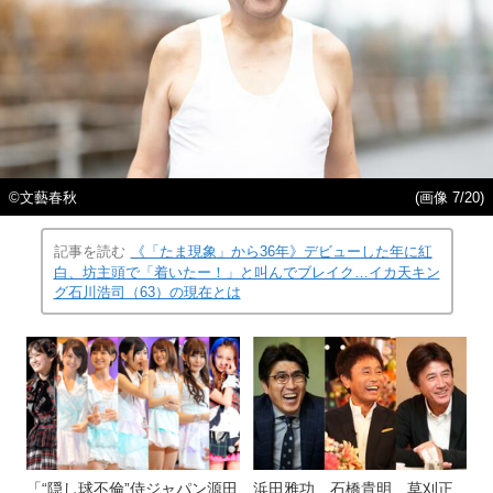
©︎文藝春秋
(画像 7/20)
記事を読む
《「たま現象」から36年》デビューした年に紅
白、坊主頭で「着いたー！」と叫んでブレイク…イカ天キン
グ石川浩司（63）の現在とは
「“隠し球不倫”侍ジャパン源田
浜田雅功、石橋貴明、草刈正