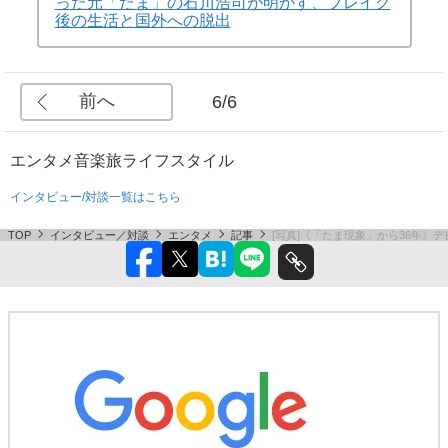
った元「たま」の石川浩司が明かす、ブレイク
後の生活と国外への脱出
前へ
6/6
エンタメ
音楽
旅
ライフスタイル
インタビュー/対談一覧はこちら
TOP
インタビュー／対談
エンタメ
記事
[写真]《「たま現象」から36年