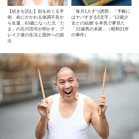
【続きを読む】顔をめくる手
「毎月1人ずつ誘拐」「手帳に
術、命にかかわる体調不良か
はヤバすぎる5文字」“12歳少
ら生還…63歳になった元「た
女との結婚”を本気で夢見た
ま」の石川浩司が明かす、ブ
「22歳男の末路」（昭和21年
レイク後の生活と国外への脱
の事件）
出