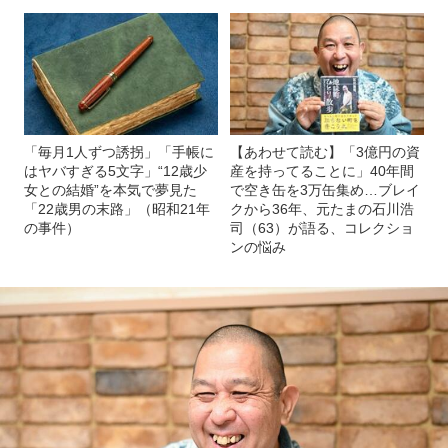
「毎月1人ずつ誘拐」「手帳に
【あわせて読む】「3億円の資
はヤバすぎる5文字」“12歳少
産を持ってることに」40年間
女との結婚”を本気で夢見た
で空き缶を3万缶集め…ブレイ
「22歳男の末路」（昭和21年
クから36年、元たまの石川浩
の事件）
司（63）が語る、コレクショ
ンの悩み