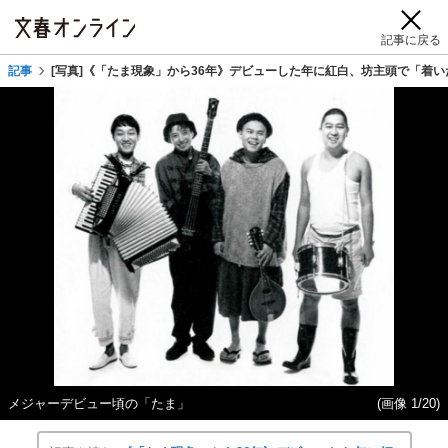
記事に戻る
記事
[写真]《「たま現象」から36年》デビューした年に紅白、坊主頭で「着
メジャーデビュー頃の「たま」
(画像 1/20)