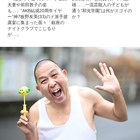
夫妻や前田敦子の姿
雄……一流芸能人の子どもが
も…」“AKB結成20周年イヤ
通う“和光学園”は何がスゴイの
ー”神7板野友美(33)のド派手披
か？
露宴に集まった面々「銀座の
ナイトクラブでこじるり
が…」