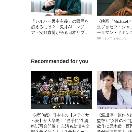
「シルバー民主主義」の限界を
《映画『Michae
超えるには？ 鬼才AIエンジニ
父ジョセフ・ジャ
ア・安野貴博が語る日本リブー
ールマン・ドミン
ト戦略
ルインタビュー“
PR（キノフィルムズ）
名優、複雑な父親
語る”《日本興収7
Recommended for you
《祝59歳》日本中の【ステイサ
《渡辺淳一原作＆
ム愛】が大暴走！ “勝手に”生誕
監督》“女性の性”
祭試写会開催！ 主演も助演も全
欲作に黒木瞳・西
部ステイサム！「ステサミー
羊が出演決定！《