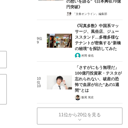
の想いを語る”《日本興収70億
円突破》
「文春オンライン」編集部
《写真多数》中国系マッ
サージ、風俗店、ジュー
ススタンド…多種多様な
9位
9
テナントが密集する“新橋
の秘境”を探訪してみた
村岡 俊也
「さすがにもう無理だ」
100億円投資家・テスタが
10
忘れられない、破産の恐
位
怖で血尿が出た“あの1週
10
間”とは
飯尾 篤史
11位から20位を見る