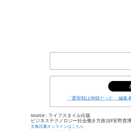
「選挙戦は地獄だった」編集者
source : ライフスタイル出版
ビジネス
テクノロジー
社会
働き方
政治
#安野貴
文春読書オンラインはこちら