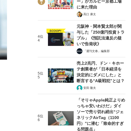
ー」がカルビー京都工場
に来た理由
高口 康太
元阪神・関本賢太郎が関
SCOOP!
与した「250億円投資トラ
4位
ブル」《預託法違反の疑
6/8
4
いで告発状》
「週刊文春」編集部
売上2兆円、ドン・キホー
テ創業者が「日本経済を
5位
決定的にダメにした」と
5
断言する“A級戦犯”とは？
安田 隆夫
「そりゃApple純正よりめ
っちゃ安いわけだ」ダイ
ソーで売り切れ続出“ジェ
6位
ネリックAirTag（1100
6
円）”に潜む「致命的すぎ
る問題点」
世界一流エンジニアの