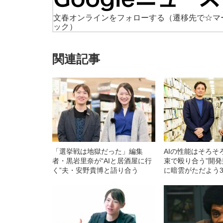
文春オンラインをフォローする
（遷移先で☆マ
ック）
関連記事
「選挙戦は地獄だった」編集
AIの性能はそろそ
者・黒岩里奈が“AIと居酒屋に行
束で殴り合う”開
く”夫・安野貴博と語り合う
に暗雲がただよう