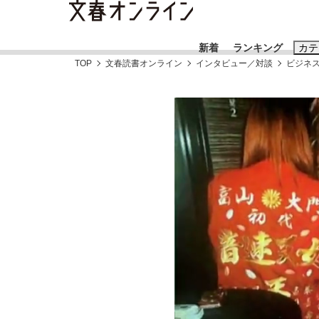
新着
ランキング
カテ
TOP
文春読書オンライン
インタビュー／対談
ビジネ
スクープ
ニュー
おすすめのキ
#藤田晋
#三
#玉木雄一郎
《BTS厳戒トーキョー滞在記》RM→渋谷で飲
終戦から81年