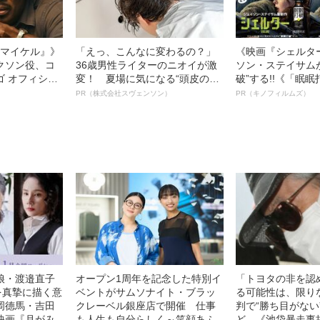
l／マイケル』》
「えっ、こんなに変わるの？」
《映画『シェルタ
クソン役、コ
36歳男性ライターのニオイが激
ソン・ステイサム
ゴ オフィシャ
変！ 夏場に気になる“頭皮のニ
破”する!!《「眠
観客を魅了した
オイ”や“ベタつき”を解消す
ボ》
PR（株式会社スヴェンソン）
PR（キノフィルムズ）
像への想いを
る、“ウィッグのスペシャリス
0億円突破》
ト”が生み出した徹底ケアとは
娘・渡邉直子
オープン1周年を記念した特別イ
「トヨタの非を認
を真摯に描く意
ベントがサムソナイト・ブラッ
る可能性は、限り
岡德馬・吉田
クレーベル銀座店で開催 仕事
判で“勝ち目がない
映画『月がみ
も人生も自分らしく～笑顔あふ
ど…《池袋暴走事