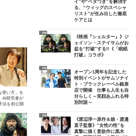
イ”や“ベタつき”を解消す
る、“ウィッグのスペシャ
リスト”が生み出した徹底
ケアとは
PR
《映画『シェルター』》ジ
ェイソン・ステイサムがお
盆を“打破”する!!《「眠眠
打破」コラボ》
PR
オープン1周年を記念した
特別イベントがサムソナイ
ト・ブラックレーベル銀座
店で開催 仕事も人生も自
な使い方」を
分らしく～笑顔あふれる特
AI研究者が
別対談～
手法を初公開
PR
《渡辺淳一原作＆娘・渡邉
直子監督》“女性の性”を
真摯に描く意欲作に黒木