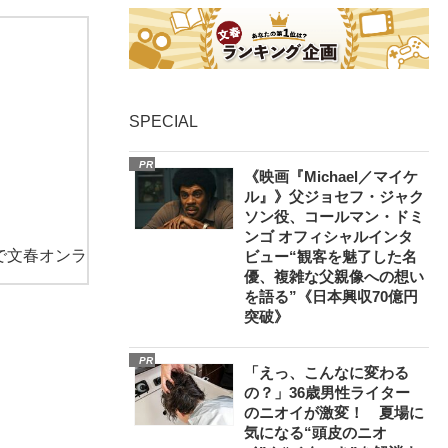
SPECIAL
PR
《映画『Michael／マイケ
ル』》父ジョセフ・ジャク
ソン役、コールマン・ドミ
ンゴ オフィシャルインタ
で文春オンラ
ビュー“観客を魅了した名
優、複雑な父親像への想い
を語る”《日本興収70億円
突破》
PR
「えっ、こんなに変わる
の？」36歳男性ライター
のニオイが激変！ 夏場に
気になる“頭皮のニオ