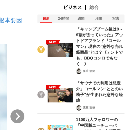
ビジネス
総合
最新
24時間
週間
月間
写真
根本要因
む将棋
「キャンプブーム後は8～
9割が去っていった」アウ
トドアブランド『コール
NEW
マン』現在の“意外な売れ
った」侍ジャパン選手が証言した“NPB聞...
筋商品”とは？《テントで
も、BBQコンロでもな
く…》
徳重 龍徳
「サウナでの利用は想定
NEW
外」コールマン“ととのい
椅子”が生まれた意外な経
緯
徳重 龍徳
次
1100万人フォロワーの
「中国版ユーチューバ