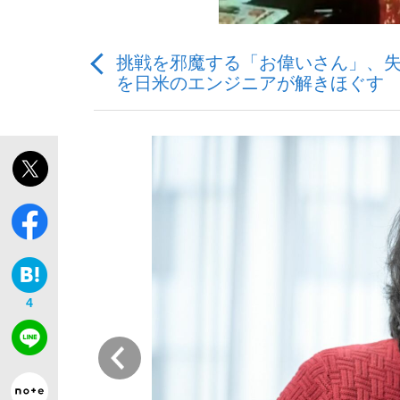
挑戦を邪魔する「お偉いさん」、失
を日米のエンジニアが解きほぐす
「最悪の空気のまま解散」WBC日本代表“敗戦
私のあのとき、私のいま
4
前
「クマが悪者扱いされているのが悲しい」『北
キングの誕生を、目撃せよ。