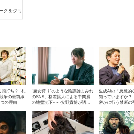
ークをクリ
ろ頭打ち？ “札
“魔女狩り”のような陰謀論まみれ
生成AIの「悪魔的
発競争の最前線
のSNS、格差拡大による中間層
知っていますか？ 
3つの理由
の地盤沈下⋯⋯安野貴博が語る
密かに行う禁断の
「テクノロジーの力で民主主義
は再建できるのか？」