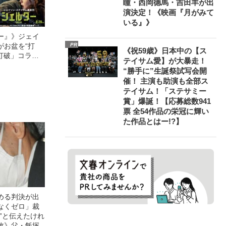
瞳・西岡德馬・吉田羊が出
演決定！《映画『月がみて
いる』》
ー』》ジェイ
がお盆を“打
PR
《祝59歳》日本中の【ス
眠打破」コラ
テイサム愛】が大暴走！
“勝手に”生誕祭試写会開
催！ 主演も助演も全部ス
テイサム！「ステサミー
賞」爆誕！【応募総数941
票 全54作品の栄冠に輝い
た作品とはー!?】
める判決が出
なくゼロ」裁
”と伝えたけれ
故》父・飯塚