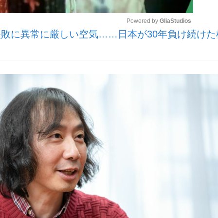
Powered by 
GliaStudios
敗に異常に厳しい空気……日本が30年負け続けた
観る将棋、読
Mute
”の真実 選手が明かす...
「敗因分析は一切聞かれなか
の国から』倉本聰氏（91...