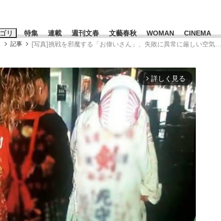
ゴリ
特集
連載
週刊文春
文藝春秋
WOMAN
CINEMA
ス
記事
[写真]挑戦を邪魔する「お偉いさん」、失敗に異常に厳しい空気
キーワード入力
ス
エンタメ
ライフ
ビジネス
詳しく見る
arrow_forward_ios
ーワードタグ一覧
山凌輝
#高市早苗
#後藤真希
#森岡毅
#城彰二
#内田有紀
#亀和田武
み会、JIN→伊豆の...
「90%は失敗する。でも…」
日本生まれの