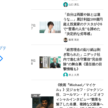
山口 真弘
牛尾 剛
「自分は両親や妹とは違
うな…」累計利益100億円
超え投資家のテスタが小5
文藝春秋
7位
7
で“普通の人生”を諦めた
「決定的な劣等感」
2023年10月23日 発売
飯尾 篤史
Amazonで購入する
プデー
「経営理念の貼り紙は剥
ぎ取られた」ニデック社
内で進む永守重信“完全排
8位
8
除”の舞台裏《退任後の目
撃情報も》
井上 久男
《映画『Michael／マイケ
ル』》父ジョセフ・ジャクソン
役、コールマン・ドミンゴ オフ
PR
ィシャルインタビュー“観客を
魅了した名優、複雑な父親像へ