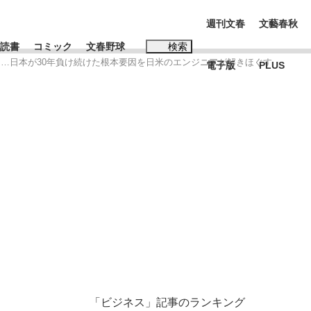
週刊文春
文藝春秋
読書
コミック
文春野球
検索
……日本が30年負け続けた根本要因を日米のエンジニアが解きほぐす
電子版
PLUS
インタビュー
読書
#松田聖子
本田圭佑が初めて明かした日本代表監督に...
K-POPアイドルたち
「ビジネス」記事のランキング