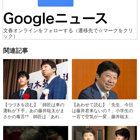
文春オンラインをフォローする
（遷移先で☆マークをクリ
ック）
関連記事
【つづきを読む】「師匠は車の
【あわせて読む】「先生、今日
運転が下手」あの藤井聡太がま
は藤井君来ないの？」小学生の
さかの毒舌!? 師匠は「あれが
一言で空気が一変…藤井聡太の
原因なのか…」異例発言の真意
師匠が明かす“弟子不在イベン
とは
ト”の舞台裏