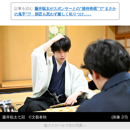
記事を読む
藤井聡太がスポンサーとの“接待将棋”で“まさか
の鬼手”!? 師匠も思わず厳しく叱りつけ……
藤井聡太七冠 ©︎文藝春秋
(画像 2/3)
縦スクロールで次の写真へ