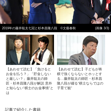
2019年の藤井聡太七冠と杉本昌隆八段 ©︎文藝春秋
(画像 3/3)
【あわせて読む】「負けると
【あわせて読む】子どもが将
お金を払う？」「貯金しない
棋で強くならないとホッとす
と厳しい？」藤井聡太の師
る…藤井聡太の師匠・杉本昌
匠・杉本昌隆八段が解説 意外
隆八段が綴る“棋士ならではの
と知らない“棋士のお金事情”と
子育て観”
は
記事で紹介した書籍