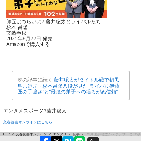
師匠はつらいよ2 藤井聡太とライバルたち
杉本 昌隆
文藝春秋
2025年8月22日 発売
Amazonで購入する
次の記事に続く
藤井聡太がタイトル戦で初黒
星…師匠・杉本昌隆八段が見た“ライバル伊藤
匠の手強さ”と“最強の弟子への揺るがぬ信頼”
エンタメ
スポーツ
#藤井聡太
文春読書オンラインはこちら
TOP
文春読書オンライン
エンタメ
記事
[写真]藤井聡太がスポンサーとの“