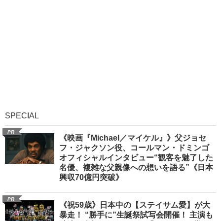
SPECIAL
PR
《映画『Michael／マイケル』》父ジョセ
フ・ジャクソン役、コールマン・ドミンゴ
オフィシャルインタビュー“観客を魅了した
名優、複雑な父親像への想いを語る”《日本
興収70億円突破》
PR
《祝59歳》日本中の【ステイサム愛】が大
暴走！ “勝手に”生誕祭試写会開催！ 主演も