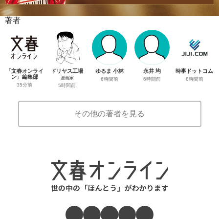
著者
「文春オンライ
ドリヤス工場
ゆるま 小林
永井 均
時事ドットコム
ン」編集部
漫画家
6時間前
6時間前
8時間前
35分前
5時間前
その他の著者を見る