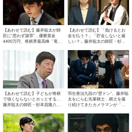
【あわせて読む】藤井聡太が師
【あわせて読む】「負けるとお
匠に“思わず謝罪”…優勝賞金
金を払う？」「貯金しないと厳
4400万円、将棋界最高峰「竜王
しい？」藤井聡太の師匠・杉本
戦」予選であった思わぬ一幕
昌隆八段が解説 意外と知らな
い“棋士のお金事情”とは
【あわせて読む】子どもが将棋
羽生善治九段の“壁ドン”、藤井聡
で強くならないとホッとする…
太をにらむ先輩棋士…棋士を撮
藤井聡太の師匠・杉本昌隆八段
り続けてきたカメラマンが「忘
が綴る“棋士ならではの子育て観”
れられない7つの名場面」