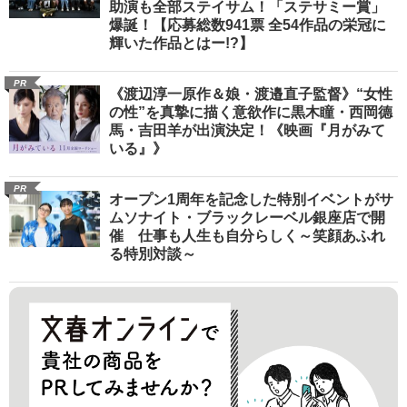
助演も全部ステイサム！「ステサミー賞」
爆誕！【応募総数941票 全54作品の栄冠に
輝いた作品とはー!?】
PR
《渡辺淳一原作＆娘・渡邉直子監督》“女性
の性”を真摯に描く意欲作に黒木瞳・西岡德
馬・吉田羊が出演決定！《映画『月がみて
いる』》
PR
オープン1周年を記念した特別イベントがサ
ムソナイト・ブラックレーベル銀座店で開
催 仕事も人生も自分らしく～笑顔あふれ
る特別対談～