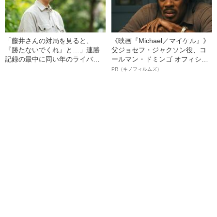
「藤井さんの対局を見ると、
《映画『Michael／マイケル』》
『勝たないでくれ』と…」連勝
父ジョセフ・ジャクソン役、コ
記録の最中に同い年のライバル
ールマン・ドミンゴ オフィシャ
が抱いていた“悔しさ”
ルインタビュー“観客を魅了した
PR（キノフィルムズ）
名優、複雑な父親像への想いを
語る”《日本興収70億円突破》