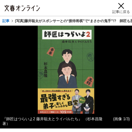
記事に戻る
記事
[写真]藤井聡太がスポンサーとの“接待将棋”で“まさかの鬼手”!? 師匠
『師匠はつらいよ2 藤井聡太とライバルたち』 （杉本昌隆
(画像 1/3)
著）