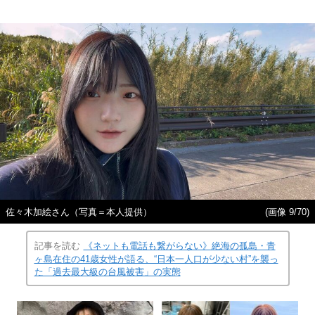
佐々木加絵さん（写真＝本人提供）
(画像 9/70)
記事を読む
《ネットも電話も繋がらない》絶海の孤島・青
ヶ島在住の41歳女性が語る、“日本一人口が少ない村”を襲っ
た「過去最大級の台風被害」の実態