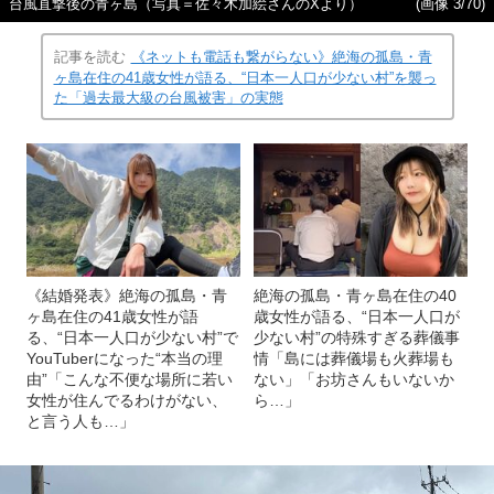
台風直撃後の青ヶ島（写真＝佐々木加絵さんのXより）
(画像 3/70)
記事を読む
《ネットも電話も繋がらない》絶海の孤島・青
ヶ島在住の41歳女性が語る、“日本一人口が少ない村”を襲っ
た「過去最大級の台風被害」の実態
《結婚発表》絶海の孤島・青
絶海の孤島・青ヶ島在住の40
ヶ島在住の41歳女性が語
歳女性が語る、“日本一人口が
る、“日本一人口が少ない村”で
少ない村”の特殊すぎる葬儀事
YouTuberになった“本当の理
情「島には葬儀場も火葬場も
由”「こんな不便な場所に若い
ない」「お坊さんもいないか
女性が住んでるわけがない、
ら…」
と言う人も…」