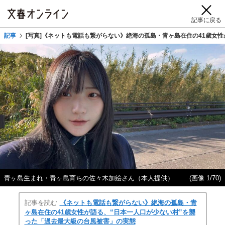
記事に戻る
記事
[写真]《ネットも電話も繋がらない》絶海の孤島・青ヶ島在住の41歳女
青ヶ島生まれ・青ヶ島育ちの佐々木加絵さん（本人提供）
(画像 1/70)
記事を読む
《ネットも電話も繋がらない》絶海の孤島・青
ヶ島在住の41歳女性が語る、“日本一人口が少ない村”を襲
った「過去最大級の台風被害」の実態