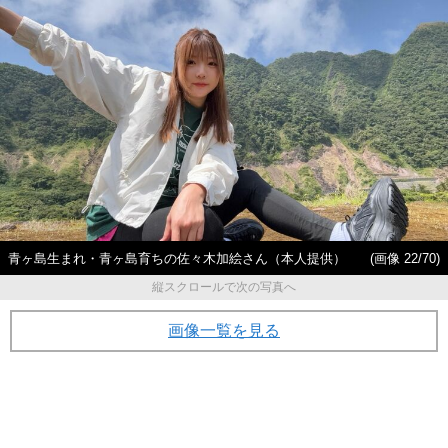
青ヶ島生まれ・青ヶ島育ちの佐々木加絵さん（本人提供）
(画像 22/70)
縦スクロールで次の写真へ
画像一覧を見る