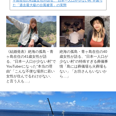
ヶ島在住の41歳女性が語る、“日本一人口が少ない村”を襲っ
た「過去最大級の台風被害」の実態
《結婚発表》絶海の孤島・青
絶海の孤島・青ヶ島在住の40
ヶ島在住の41歳女性が語
歳女性が語る、“日本一人口が
る、“日本一人口が少ない村”で
少ない村”の特殊すぎる葬儀事
YouTuberになった“本当の理
情「島には葬儀場も火葬場も
由”「こんな不便な場所に若い
ない」「お坊さんもいないか
女性が住んでるわけがない、
ら…」
と言う人も…」