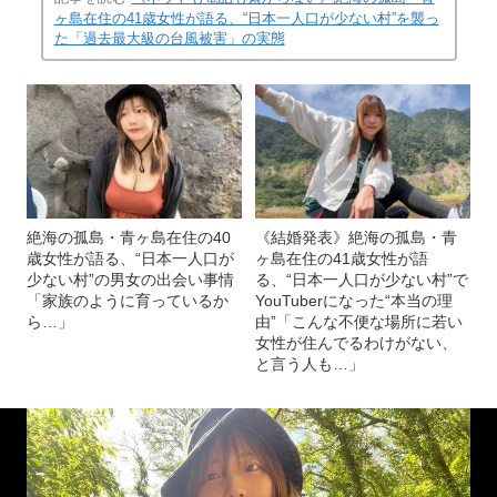
ヶ島在住の41歳女性が語る、“日本一人口が少ない村”を襲っ
た「過去最大級の台風被害」の実態
絶海の孤島・青ヶ島在住の40
《結婚発表》絶海の孤島・青
歳女性が語る、“日本一人口が
ヶ島在住の41歳女性が語
少ない村”の男女の出会い事情
る、“日本一人口が少ない村”で
「家族のように育っているか
YouTuberになった“本当の理
ら…」
由”「こんな不便な場所に若い
女性が住んでるわけがない、
と言う人も…」