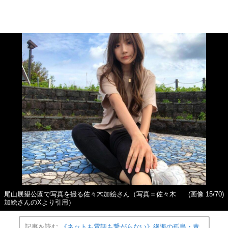
尾山展望公園で写真を撮る佐々木加絵さん（写真＝佐々木
(画像 15/70)
加絵さんのXより引用）
記事を読む
《ネットも電話も繋がらない》絶海の孤島・青