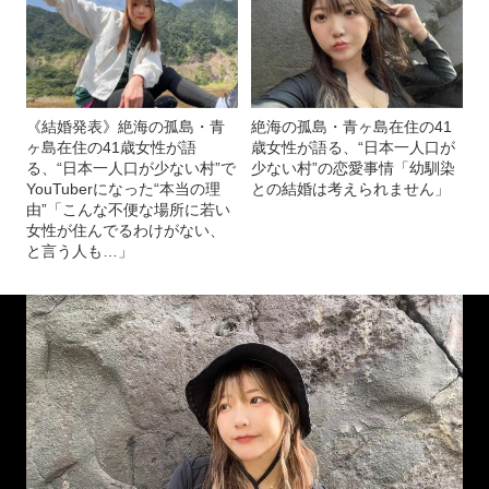
《結婚発表》絶海の孤島・青
絶海の孤島・青ヶ島在住の41
ヶ島在住の41歳女性が語
歳女性が語る、“日本一人口が
る、“日本一人口が少ない村”で
少ない村”の恋愛事情「幼馴染
YouTuberになった“本当の理
との結婚は考えられません」
由”「こんな不便な場所に若い
女性が住んでるわけがない、
と言う人も…」