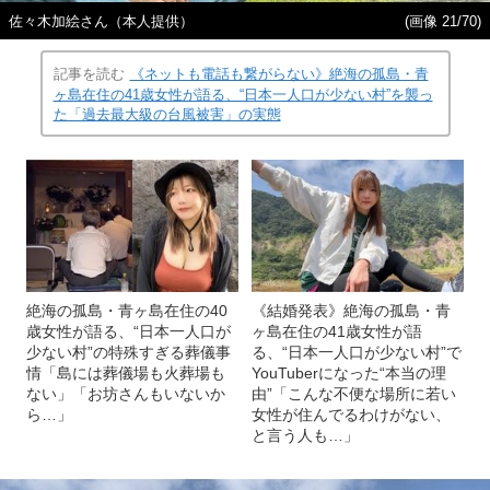
佐々木加絵さん（本人提供）
(画像 21/70)
記事を読む
《ネットも電話も繋がらない》絶海の孤島・青
ヶ島在住の41歳女性が語る、“日本一人口が少ない村”を襲っ
た「過去最大級の台風被害」の実態
絶海の孤島・青ヶ島在住の40
《結婚発表》絶海の孤島・青
歳女性が語る、“日本一人口が
ヶ島在住の41歳女性が語
少ない村”の特殊すぎる葬儀事
る、“日本一人口が少ない村”で
情「島には葬儀場も火葬場も
YouTuberになった“本当の理
ない」「お坊さんもいないか
由”「こんな不便な場所に若い
ら…」
女性が住んでるわけがない、
と言う人も…」