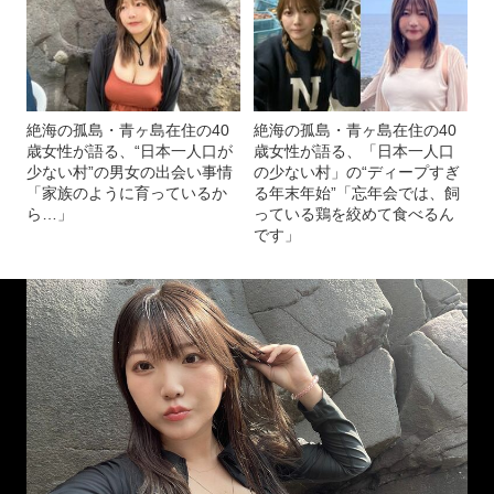
絶海の孤島・青ヶ島在住の40
絶海の孤島・青ヶ島在住の40
歳女性が語る、“日本一人口が
歳女性が語る、「日本一人口
少ない村”の男女の出会い事情
の少ない村」の“ディープすぎ
「家族のように育っているか
る年末年始”「忘年会では、飼
ら…」
っている鶏を絞めて食べるん
です」