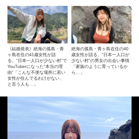
《結婚発表》絶海の孤島・青
絶海の孤島・青ヶ島在住の40
ヶ島在住の41歳女性が語
歳女性が語る、“日本一人口が
る、“日本一人口が少ない村”で
少ない村”の男女の出会い事情
YouTuberになった“本当の理
「家族のように育っているか
由”「こんな不便な場所に若い
ら…」
女性が住んでるわけがない、
と言う人も…」