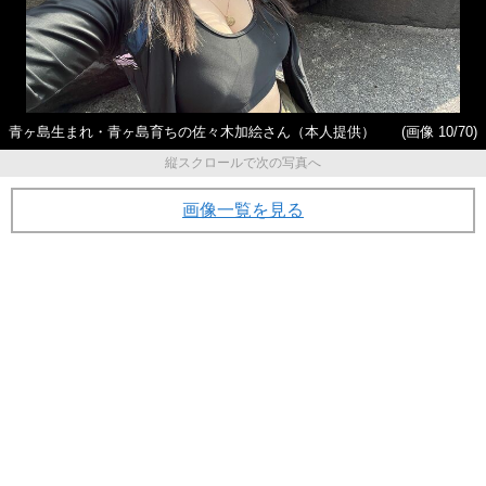
青ヶ島生まれ・青ヶ島育ちの佐々木加絵さん（本人提供）
(画像 10/70)
縦スクロールで次の写真へ
画像一覧を見る