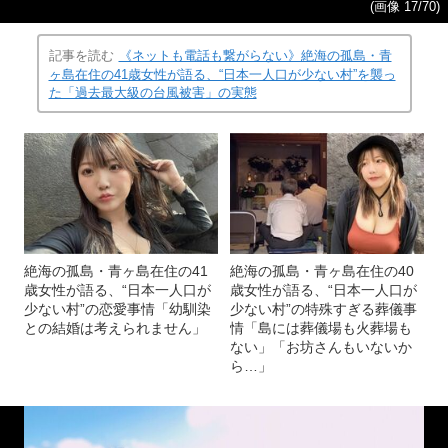
(画像 17/70)
記事を読む
《ネットも電話も繋がらない》絶海の孤島・青
ヶ島在住の41歳女性が語る、“日本一人口が少ない村”を襲っ
た「過去最大級の台風被害」の実態
絶海の孤島・青ヶ島在住の41
絶海の孤島・青ヶ島在住の40
歳女性が語る、“日本一人口が
歳女性が語る、“日本一人口が
少ない村”の恋愛事情「幼馴染
少ない村”の特殊すぎる葬儀事
との結婚は考えられません」
情「島には葬儀場も火葬場も
ない」「お坊さんもいないか
ら…」