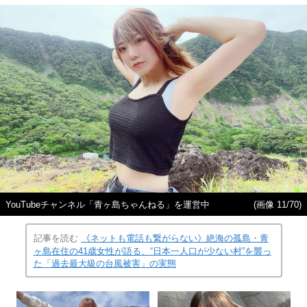
YouTubeチャンネル「青ヶ島ちゃんねる」を運営中
(画像 11/70)
記事を読む
《ネットも電話も繋がらない》絶海の孤島・青
ヶ島在住の41歳女性が語る、“日本一人口が少ない村”を襲っ
た「過去最大級の台風被害」の実態