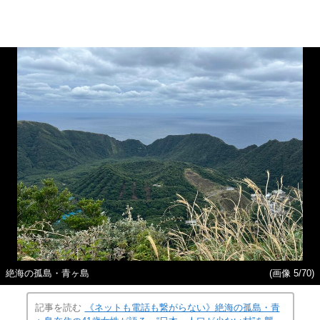
絶海の孤島・青ヶ島
(画像 5/70)
記事を読む
《ネットも電話も繋がらない》絶海の孤島・青