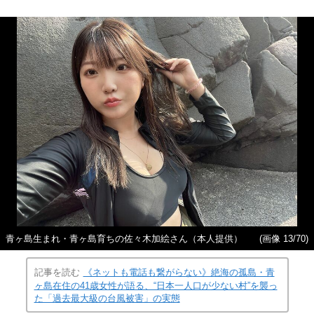
青ヶ島生まれ・青ヶ島育ちの佐々木加絵さん（本人提供）
(画像 13/70)
記事を読む
《ネットも電話も繋がらない》絶海の孤島・青
ヶ島在住の41歳女性が語る、“日本一人口が少ない村”を襲っ
た「過去最大級の台風被害」の実態