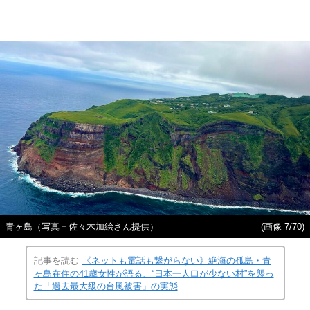
青ヶ島（写真＝佐々木加絵さん提供）
(画像 7/70)
記事を読む
《ネットも電話も繋がらない》絶海の孤島・青
ヶ島在住の41歳女性が語る、“日本一人口が少ない村”を襲っ
た「過去最大級の台風被害」の実態