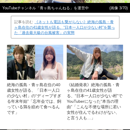
YouTubeチャンネル「青ヶ島ちゃんねる」を運営中
(画像 3/70)
記事を読む
《ネットも電話も繋がらない》絶海の孤島・青
ヶ島在住の41歳女性が語る、“日本一人口が少ない村”を襲っ
た「過去最大級の台風被害」の実態
絶海の孤島・青ヶ島在住の40
《結婚発表》絶海の孤島・青
歳女性が語る、「日本一人口
ヶ島在住の41歳女性が語
の少ない村」の“ディープすぎ
る、“日本一人口が少ない村”で
る年末年始”「忘年会では、飼
YouTuberになった“本当の理
っている鶏を絞めて食べるん
由”「こんな不便な場所に若い
です」
女性が住んでるわけがない、
と言う人も…」