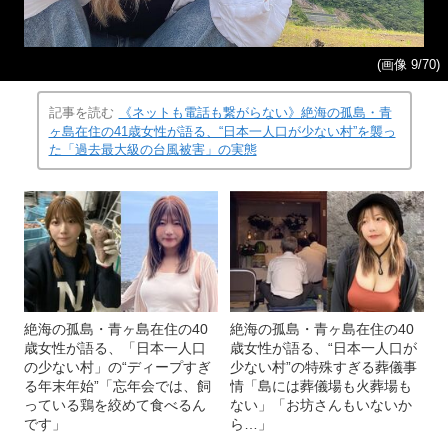
(画像 9/70)
記事を読む
《ネットも電話も繋がらない》絶海の孤島・青
ヶ島在住の41歳女性が語る、“日本一人口が少ない村”を襲っ
た「過去最大級の台風被害」の実態
絶海の孤島・青ヶ島在住の40
絶海の孤島・青ヶ島在住の40
歳女性が語る、「日本一人口
歳女性が語る、“日本一人口が
の少ない村」の“ディープすぎ
少ない村”の特殊すぎる葬儀事
る年末年始”「忘年会では、飼
情「島には葬儀場も火葬場も
っている鶏を絞めて食べるん
ない」「お坊さんもいないか
です」
ら…」