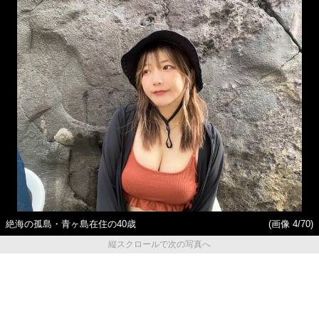
絶海の孤島・青ヶ島在住の40歳
(画像 4/70)
縦スクロールで次の写真へ