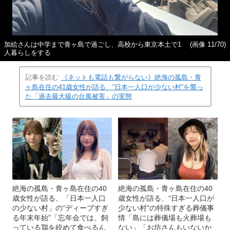
加絵さんは中学まで青ヶ島で過ごし、高校から東京本土で1
(画像 11/70)
人暮らしをする
記事を読む
《ネットも電話も繋がらない》絶海の孤島・青
ヶ島在住の41歳女性が語る、“日本一人口が少ない村”を襲っ
た「過去最大級の台風被害」の実態
絶海の孤島・青ヶ島在住の40
絶海の孤島・青ヶ島在住の40
歳女性が語る、「日本一人口
歳女性が語る、“日本一人口が
の少ない村」の“ディープすぎ
少ない村”の特殊すぎる葬儀事
る年末年始”「忘年会では、飼
情「島には葬儀場も火葬場も
っている鶏を絞めて食べるん
ない」「お坊さんもいないか