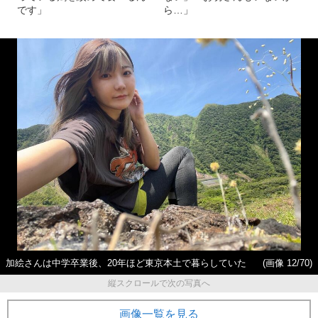
です」
ら…」
加絵さんは中学卒業後、20年ほど東京本土で暮らしていた
(画像 12/70)
縦スクロールで次の写真へ
画像一覧を見る