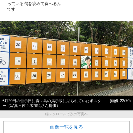
っている鶏を絞めて食べるん
です」
6月20日の告示日に青ヶ島の掲示版に貼られていたポスタ
(画像 22/70)
ー（写真＝佐々木加絵さん提供）
縦スクロールで次の写真へ
画像一覧を見る