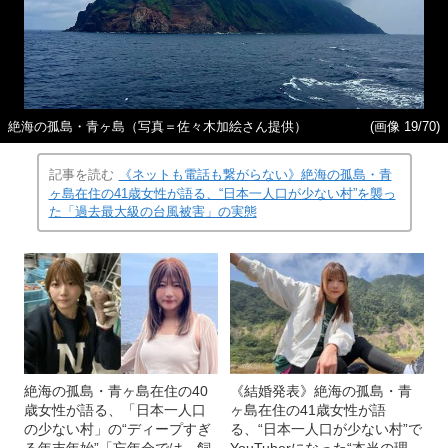
絶海の孤島・青ヶ島（写真＝佐々木加絵さん提供）
(画像 19/70)
記事を読む
《ネットも電話も繋がらない》絶海の孤島・青
ヶ島在住の41歳女性が語る、“日本一人口が少ない村”を襲っ
た「過去最大級の台風被害」の実態
絶海の孤島・青ヶ島在住の40
《結婚発表》絶海の孤島・青
歳女性が語る、「日本一人口
ヶ島在住の41歳女性が語
の少ない村」の“ディープすぎ
る、“日本一人口が少ない村”で
る年末年始”「忘年会では、飼
YouTuberになった“本当の理