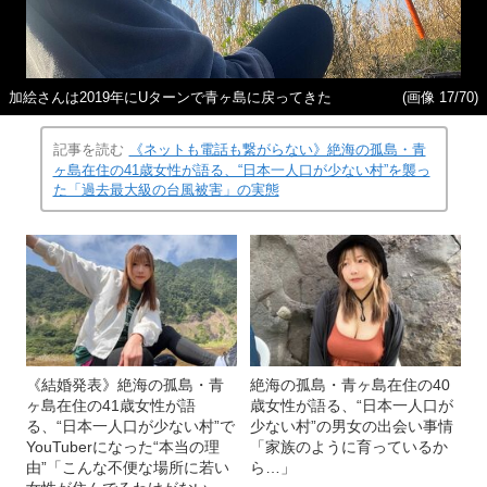
加絵さんは2019年にUターンで青ヶ島に戻ってきた
(画像 17/70)
記事を読む
《ネットも電話も繋がらない》絶海の孤島・青
ヶ島在住の41歳女性が語る、“日本一人口が少ない村”を襲っ
た「過去最大級の台風被害」の実態
《結婚発表》絶海の孤島・青
絶海の孤島・青ヶ島在住の40
ヶ島在住の41歳女性が語
歳女性が語る、“日本一人口が
る、“日本一人口が少ない村”で
少ない村”の男女の出会い事情
YouTuberになった“本当の理
「家族のように育っているか
由”「こんな不便な場所に若い
ら…」