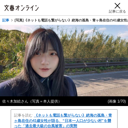
記事に戻る
記事
[写真]《ネットも電話も繋がらない》絶海の孤島・青ヶ島在住の41歳女
佐々木加絵さん（写真＝本人提供）
(画像 1/70)
記事を読む
《ネットも電話も繋がらない》絶海の孤島・青
ヶ島在住の41歳女性が語る、“日本一人口が少ない村”を襲
った「過去最大級の台風被害」の実態