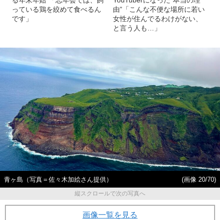
っている鶏を絞めて食べるん
由”「こんな不便な場所に若い
です」
女性が住んでるわけがない、
と言う人も…」
青ヶ島（写真＝佐々木加絵さん提供）
(画像 20/70)
縦スクロールで次の写真へ
画像一覧を見る