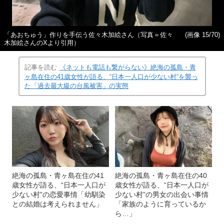
「あおちゅう」作りを手伝う佐々木加絵さん（写真＝佐々
(画像 15/70)
木加絵さんのXより引用）
記事を読む
《ネットも電話も繋がらない》絶海の孤島・青
ヶ島在住の41歳女性が語る、“日本一人口が少ない村”を襲っ
た「過去最大級の台風被害」の実態
絶海の孤島・青ヶ島在住の41
絶海の孤島・青ヶ島在住の40
歳女性が語る、“日本一人口が
歳女性が語る、“日本一人口が
少ない村”の恋愛事情「幼馴染
少ない村”の男女の出会い事情
との結婚は考えられません」
「家族のように育っているか
ら…」