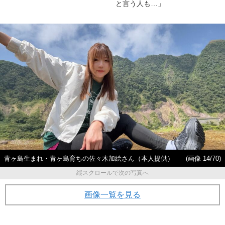
と言う人も…」
青ヶ島生まれ・青ヶ島育ちの佐々木加絵さん（本人提供）
(画像 14/70)
縦スクロールで次の写真へ
画像一覧を見る