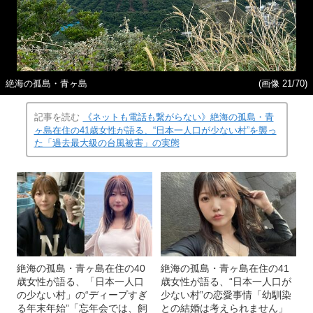
絶海の孤島・青ヶ島
(画像 21/70)
記事を読む
《ネットも電話も繋がらない》絶海の孤島・青
ヶ島在住の41歳女性が語る、“日本一人口が少ない村”を襲っ
た「過去最大級の台風被害」の実態
絶海の孤島・青ヶ島在住の40
絶海の孤島・青ヶ島在住の41
歳女性が語る、「日本一人口
歳女性が語る、“日本一人口が
の少ない村」の“ディープすぎ
少ない村”の恋愛事情「幼馴染
る年末年始”「忘年会では、飼
との結婚は考えられません」