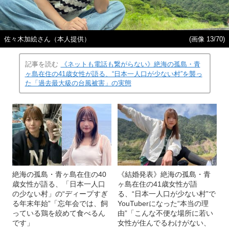
佐々木加絵さん（本人提供）
(画像 13/70)
記事を読む
《ネットも電話も繋がらない》絶海の孤島・青
ヶ島在住の41歳女性が語る、“日本一人口が少ない村”を襲っ
た「過去最大級の台風被害」の実態
絶海の孤島・青ヶ島在住の40
《結婚発表》絶海の孤島・青
歳女性が語る、「日本一人口
ヶ島在住の41歳女性が語
の少ない村」の“ディープすぎ
る、“日本一人口が少ない村”で
る年末年始”「忘年会では、飼
YouTuberになった“本当の理
っている鶏を絞めて食べるん
由”「こんな不便な場所に若い
です」
女性が住んでるわけがない、