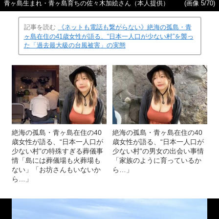
青ヶ島生まれ・青ヶ島育ちの佐々木加絵さん（本人提供）
(画像 5/70)
記事を読む
《ネットも電話も繋がらない》絶海の孤島・青
ヶ島在住の41歳女性が語る、“日本一人口が少ない村”を襲っ
た「過去最大級の台風被害」の実態
絶海の孤島・青ヶ島在住の40
絶海の孤島・青ヶ島在住の40
歳女性が語る、“日本一人口が
歳女性が語る、“日本一人口が
少ない村”の特殊すぎる葬儀事
少ない村”の男女の出会い事情
情「島には葬儀場も火葬場も
「家族のように育っているか
ない」「お坊さんもいないか
ら…」
ら…」