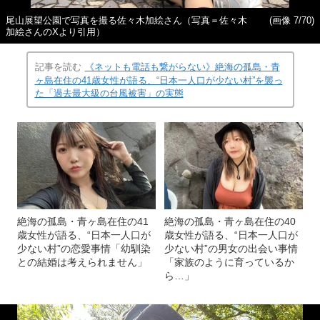
尾山展望公園で写真を撮る佐々木加絵さん（写真＝佐々木
(画像 7/70)
加絵さんのXより引用）
記事を読む
《ネットも電話も繋がらない》絶海の孤島・青
ヶ島在住の41歳女性が語る、“日本一人口が少ない村”を襲っ
た「過去最大級の台風被害」の実態
絶海の孤島・青ヶ島在住の41
絶海の孤島・青ヶ島在住の40
歳女性が語る、“日本一人口が
歳女性が語る、“日本一人口が
少ない村”の恋愛事情「幼馴染
少ない村”の男女の出会い事情
との結婚は考えられません」
「家族のように育っているか
ら…」