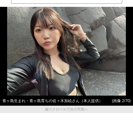
青ヶ島生まれ・青ヶ島育ちの佐々木加絵さん（本人提供）
(画像 2/70)
縦スクロールで次の写真へ