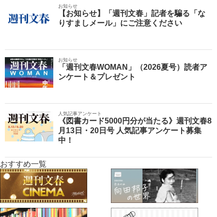
お知らせ
【お知らせ】「週刊文春」記者を騙る「な
りすましメール」にご注意ください
お知らせ
「週刊文春WOMAN」（2026夏号）読者ア
ンケート＆プレゼント
人気記事アンケート
《図書カード5000円分が当たる》週刊文春8
月13日・20日号 人気記事アンケート募集
中！
おすすめ一覧