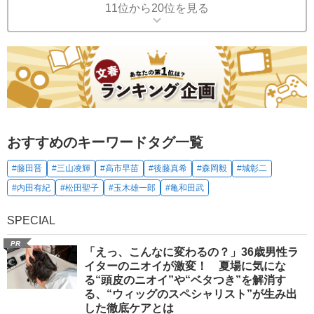
11位から20位を見る
おすすめのキーワードタグ一覧
#藤田晋
#三山凌輝
#高市早苗
#後藤真希
#森岡毅
#城彰二
#内田有紀
#松田聖子
#玉木雄一郎
#亀和田武
SPECIAL
PR
「えっ、こんなに変わるの？」36歳男性ラ
イターのニオイが激変！ 夏場に気にな
る“頭皮のニオイ”や“ベタつき”を解消す
る、“ウィッグのスペシャリスト”が生み出
した徹底ケアとは