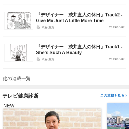
『デザイナー 渋井直人の休日』Track2 -
Give Me Just A Little More Time
渋谷 直角
2019/08/07
『デザイナー 渋井直人の休日』Track1 -
She's Such A Beauty
渋谷 直角
2019/08/07
他の連載一覧
テレビ健康診断
この連載を見る
NEW