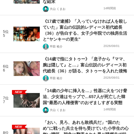
な結末
14時間前
大山 くまお
《17歳で逮捕》「入っていなければ人を殺し
ていた」富山の伝説的レディース初代総長
5位
（36）が告白する、女子少年院での独房生活
5
と“ヤンキーの更生”
2026/08/01
平田 裕介
《14歳で指にタトゥー》「息子から『ママ、
腕は隠して』と…」富山伝説のレディース初
6位
6
代総長（36）が語る、タトゥーを入れた後悔
2026/08/01
平田 裕介
「14歳の少年に挿入を…」性器に火をつけ脅
NEW
迫、少女達はモップで…657人が死亡した韓
7位
7
国“最悪の人権侵害”のおぞましすぎる実態
14時間前
大山 くまお
「おい、見ろ、あれも敗残兵だ」“国のた
NEW
め”に戦った兵士を待ち受けていた小学生の心
8位