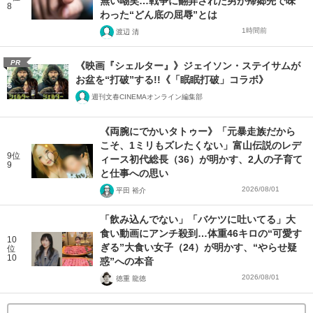
無い嘲笑…戦争に翻弄された男が帰郷先で味
8
わった“どん底の屈辱”とは
1時間前
渡辺 清
PR
《映画『シェルター』》ジェイソン・ステイサムが
お盆を“打破”する!!《「眠眠打破」コラボ》
週刊文春CINEMAオンライン編集部
《両腕にでかいタトゥー》「元暴走族だから
こそ、1ミリもズレたくない」富山伝説のレデ
9位
ィース初代総長（36）が明かす、2人の子育て
9
と仕事への思い
2026/08/01
平田 裕介
「飲み込んでない」「バケツに吐いてる」大
食い動画にアンチ殺到…体重46キロの“可愛す
10
ぎる”大食い女子（24）が明かす、“やらせ疑
位
10
惑”への本音
2026/08/01
徳重 龍徳