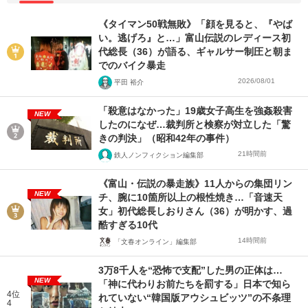
《タイマン50戦無敗》「顔を見ると、『やば
い。逃げろ』と…」富山伝説のレディース初
代総長（36）が語る、ギャルサー制圧と朝ま
でのバイク暴走
2026/08/01
平田 裕介
「殺意はなかった」19歳女子高生を強姦殺害
NEW
したのになぜ…裁判所と検察が対立した「驚
きの判決」（昭和42年の事件）
21時間前
鉄人ノンフィクション編集部
《富山・伝説の暴走族》11人からの集団リン
NEW
チ、腕に10箇所以上の根性焼き…「音速天
女」初代総長しおりさん（36）が明かす、過
酷すぎる10代
14時間前
「文春オンライン」編集部
3万8千人を“恐怖で支配”した男の正体は…
NEW
「神に代わりお前たちを罰する」日本で知ら
4位
れていない“韓国版アウシュビッツ”の不条理
4