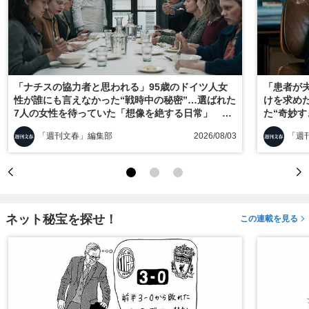
「ナチスの協力者と思われる」95歳のドイツ人女
「患者が
性が誰にも言えなかった“戦時中の秘密”…選ばれた
けを求め
7人の女性を待っていた「想像を絶する日常」
た“奇妙
『ヒトラーの毒見役』を採点！
ス』を採
「週刊文春」編集部
2026/08/03
「週
ネット秘宝を探せ！
この連載を見る