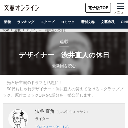
電子版TOP
メニュー
新着
ランキング
スクープ
コミック
週刊文春
文藝春秋
CIN
TOP
連載
デザイナー 渋井直人の休日
連載
デザイナー 渋井直人の休日
最新回を読む
光石研主演のドラマも話題に！
50代おしゃれデザイナー・渋井直人の笑えて泣けるスクラップブ
ック。原作コミック1巻を5話分を一挙公開します。
渋谷 直角
（しぶや ちょっかく）
ライター
プロフィールはこちら