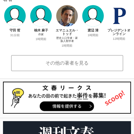
守田 哲
柚木 麻子
エマニュエル・
渡辺 清
プレジデントオ
トッド
ンライン
作家
31分前
1時間前
歴史人口学者・家
12時間前
1時間前
族人類学者
1時間前
その他の著者を見る