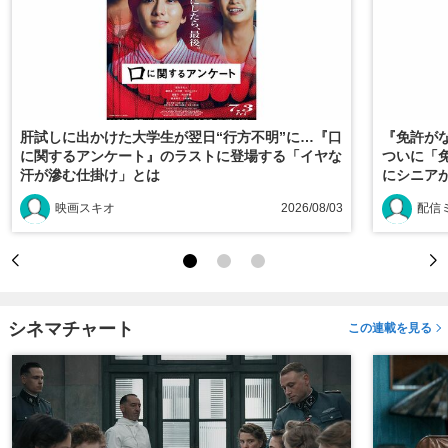
肝試しに出かけた大学生が翌日“行方不明”に…『口
『免許がな
に関するアンケート』のラストに登場する「イヤな
ついに「
汗が滲む仕掛け」とは
にシニアが
映画スキオ
2026/08/03
配信
シネマチャート
この連載を見る