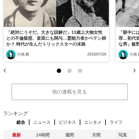
「絶対にうそだ。大きな誤解だ」13歳上大物女性
「眼中に
との不倫疑惑、皇室にも関与…霊能力者かペテン師
罪…初代
か？ 時代が生んだトリックスターの末路
な男」飯
小池 新
2026/07/26
小池 
他の連載を見る
ランキング
総合
ニュース
ビジネス
エンタメ
ライフ
最新
24時間
週間
月間
写真