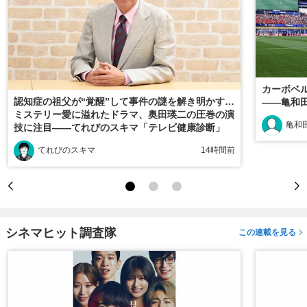
カーボベ
認知症の祖父が“覚醒”して事件の謎を解き明かす…
――亀和
ミステリー愛に溢れたドラマ、奥田瑛二の圧巻の演
亀和田
技に注目――てれびのスキマ「テレビ健康診断」
てれびのスキマ
14時間前
シネマヒット調査隊
この連載を見る