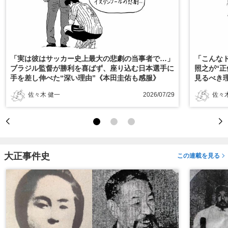
「実は彼はサッカー史上最大の悲劇の当事者で…」
「こんな
ブラジル監督が勝利を喜ばず、座り込む日本選手に
照之が“
手を差し伸べた“深い理由”《本田圭佑も感服》
見るべき
佐々木 健一
2026/07/29
佐々
大正事件史
この連載を見る