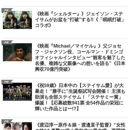
PR
《映画『シェルター』》ジェイソン・ステ
イサムがお盆を“打破”する!!《「眠眠打破」
コラボ》
PR
《映画『Michael／マイケル』》父ジョセ
フ・ジャクソン役、コールマン・ドミンゴ
オフィシャルインタビュー“観客を魅了した
名優、複雑な父親像への想いを語る”《日本
興収70億円突破》
PR
《祝59歳》日本中の【ステイサム愛】が大
暴走！ “勝手に”生誕祭試写会開催！ 主演も
助演も全部ステイサム！「ステサミー賞」
爆誕！【応募総数941票 全54作品の栄冠に
輝いた作品とはー!?】
PR
《渡辺淳一原作＆娘・渡邉直子監督》“女性