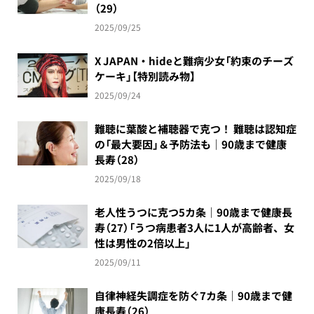
（29）
2025/09/25
X JAPAN・hideと難病少女「約束のチーズ
ケーキ」【特別読み物】
2025/09/24
難聴に葉酸と補聴器で克つ！ 難聴は認知症
の「最大要因」＆予防法も｜90歳まで健康
長寿（28）
2025/09/18
老人性うつに克つ5カ条｜90歳まで健康長
寿（27）「うつ病患者3人に1人が高齢者、女
性は男性の2倍以上」
2025/09/11
自律神経失調症を防ぐ7カ条｜90歳まで健
康長寿（26）