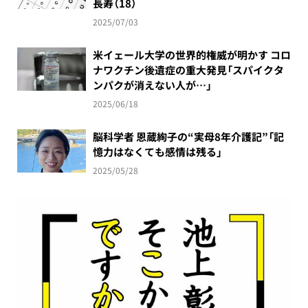
長寿（18）
2025/07/03
米イェール大学の世界的権威が明かす コロ
ナワクチン後遺症の重大発見「スパイクタ
ンパクが消えない人が…」
2025/06/18
脳科学者 恩蔵絢子の“実母8年介護記”「記
憶力はなくても感情は残る」
2025/05/28