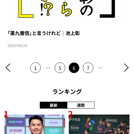
「薬九層倍」と言うけれど｜池上彰
2025/05/24
…
…
1
5
6
7
ランキング
最新
週間
1
2