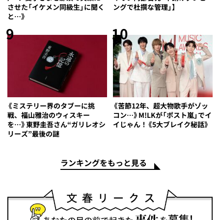
させた「イケメン同級生」に聞く
ングで杜撰な管理」】
と…》
9
10
《ミステリー界のタブーに挑
《苦節12年、超大物歌手がゾッ
戦、福山雅治のウィスキー
コン…》M!LKが「ポスト嵐」でイ
を…》東野圭吾さん“ガリレオシ
イじゃん！《5大ブレイク秘話》
リーズ”最後の謎
ランキングをもっと見る