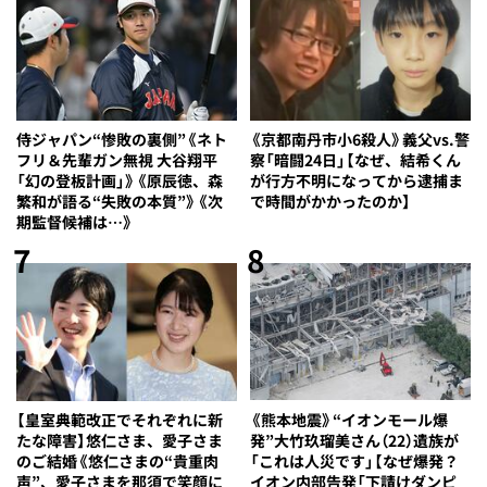
侍ジャパン“惨敗の裏側”《ネト
《京都南丹市小6殺人》義父vs.警
フリ＆先輩ガン無視 大谷翔平
察「暗闘24日」【なぜ、結希くん
「幻の登板計画」》《原辰徳、森
が行方不明になってから逮捕ま
繁和が語る“失敗の本質”》《次
で時間がかかったのか】
期監督候補は…》
7
8
【皇室典範改正でそれぞれに新
《熊本地震》“イオンモール爆
たな障害】悠仁さま、愛子さま
発”大竹玖瑠美さん（22）遺族が
のご結婚《悠仁さまの“貴重肉
「これは人災です」【なぜ爆発？
声”、愛子さまを那須で笑顔に
イオン内部告発「下請けダンピ