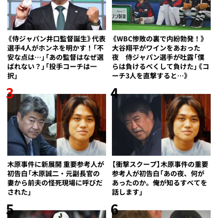
《侍ジャパン井口監督誕生》代表
《WBC惨敗の裏で内紛勃発！》
選手4人がホンネを明かす！「不
大谷翔平がワインをあおった
安な点は…」「あの監督はなぜ選
夜 侍ジャパン選手が吐露「僕
ばれない？」「投手コーチは一
らは負けるべくして負けた」《コ
択」
ーチ3人を直撃すると…》
3
4
木原事件に新展開 重要参考人が
【衝撃スクープ】木原事件の重要
初告白「木原誠二・元副長官の
参考人が初告白「あの夜、何が
妻から前夫の怪死現場に呼びだ
あったのか。俺が知るすべてを
された」
話します」
5
6