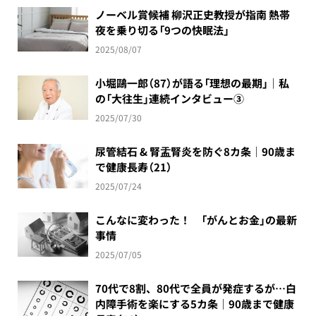
ノーベル賞候補 柳沢正史教授が指南 熱帯
夜を乗り切る「9つの快眠法」
2025/08/07
小堀鷗一郎（87）が語る「理想の最期」｜私
の「大往生」連続インタビュー③
2025/07/30
尿管結石 & 腎盂腎炎を防ぐ8カ条｜90歳ま
で健康長寿（21）
2025/07/24
こんなに変わった！ 「がんとお金」の最新
事情
2025/07/05
70代で8割、80代で全員が発症するが…白
内障手術を楽にする5カ条｜90歳まで健康