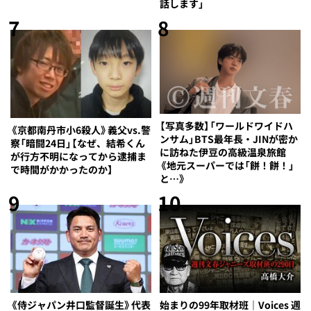
話します」
7
8
【写真多数】「ワールドワイドハ
《京都南丹市小6殺人》義父vs.警
ンサム」BTS最年長・JINが密か
察「暗闘24日」【なぜ、結希くん
に訪ねた伊豆の高級温泉旅館
が行方不明になってから逮捕ま
《地元スーパーでは「餅！餅！」
で時間がかかったのか】
と…》
9
10
《侍ジャパン井口監督誕生》代表
始まりの99年取材班｜Voices 週