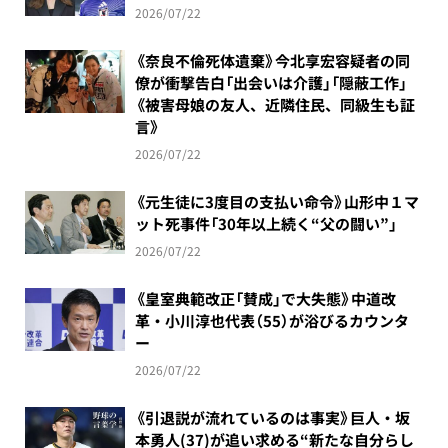
2026/07/22
《奈良不倫死体遺棄》今北享宏容疑者の同
僚が衝撃告白「出会いは介護」「隠蔽工作」
《被害母娘の友人、近隣住民、同級生も証
言》
2026/07/22
《元生徒に3度目の支払い命令》山形中１マ
ット死事件「30年以上続く“父の闘い”」
2026/07/22
《皇室典範改正「賛成」で大失態》中道改
革・小川淳也代表（55）が浴びるカウンタ
ー
2026/07/22
《引退説が流れているのは事実》巨人・坂
本勇人(37)が追い求める“新たな自分らし