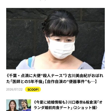
《千葉・点滴に大便“殺人ナース”》古川美由紀がおぼれ
た「医師との5年不倫」【自作自演の“便器事件”も…】
2026/07/22
SCOOP!
《今夏に結婚情報も》川口春奈&板倉滉「オ
ランダ婚前肉食デート」〈2ショット撮〉