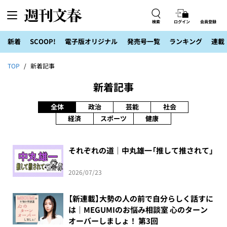
検索
ログイン
会員登録
新着
SCOOP!
電子版オリジナル
発売号一覧
ランキング
連載
TOP
新着記事
新着記事
全体
政治
芸能
社会
経済
スポーツ
健康
それぞれの道｜中丸雄一「推して推されて」
2026/07/23
【新連載】大勢の人の前で自分らしく話すに
は｜MEGUMIのお悩み相談室 心のターン
オーバーしましょ！ 第3回