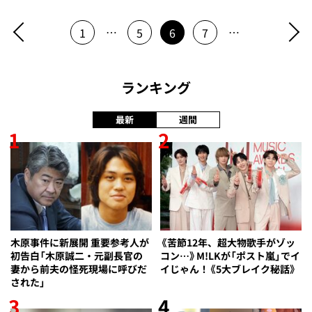
…
…
1
5
6
7
ランキング
最新
週間
1
2
木原事件に新展開 重要参考人が
《苦節12年、超大物歌手がゾッ
初告白「木原誠二・元副長官の
コン…》M!LKが「ポスト嵐」でイ
妻から前夫の怪死現場に呼びだ
イじゃん！《5大ブレイク秘話》
された」
3
4