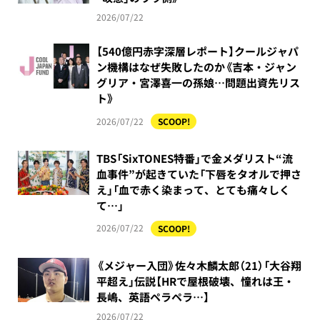
2026/07/22
【540億円赤字深層レポート】クールジャパ
ン機構はなぜ失敗したのか《吉本・ジャン
グリア・宮澤喜一の孫娘…問題出資先リス
ト》
2026/07/22
SCOOP!
TBS「SixTONES特番」で金メダリスト“流
血事件”が起きていた「下唇をタオルで押さ
え」「血で赤く染まって、とても痛々しく
て…」
2026/07/22
SCOOP!
《メジャー入団》佐々木麟太郎（21）「大谷翔
平超え」伝説【HRで屋根破壊、憧れは王・
長嶋、英語ペラペラ…】
2026/07/22