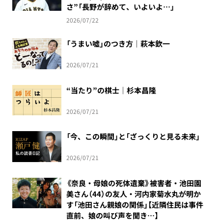
さ”「長野が辞めて、いよいよ…」
2026/07/22
「うまい嘘」のつき方｜萩本欽一
2026/07/21
“当たり”の棋士｜杉本昌隆
2026/07/21
「今、この瞬間」と「ざっくりと見る未来」
2026/07/21
《奈良・母娘の死体遺棄》被害者・池田園
美さん（44）の友人・河内家菊水丸が明か
す「池田さん親娘の関係」【近隣住民は事件
直前、娘の叫び声を聞き…】