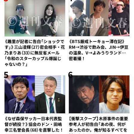
《BTS厳戒トーキョー滞在記》
《趣里が記者に告白「ショックで
RM→渋谷で飲み会、JIN→伊豆
す」》三山凌輝（27）密会相手・花
の温泉、V→よみうりランド…
乃まりあ（33）に無反省メール
密着撮！
「令和のスターカップル爆誕じ
ゃないの？」
5
6
《なぜ森保サッカー日本代表監
【衝撃スクープ】木原事件の重要
督が続投？》協会のドン・田嶋
参考人が初告白「あの夜、何が
幸三名誉会長（68）を直撃した！
あったのか。俺が知るすべてを