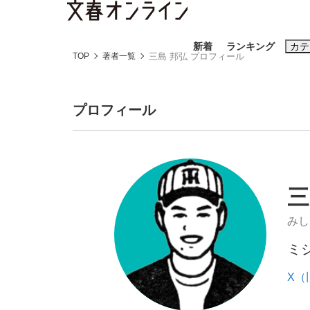
新着
ランキング
カテ
TOP
著者一覧
三島 邦弘 プロフィール
スクープ
ニュー
プロフィール
おすすめのキ
#藤田晋
#三
三
#玉木雄一郎
みし
ミ
「90%は失敗する。でも…」本田圭佑が初め
終戦から81年
X（旧