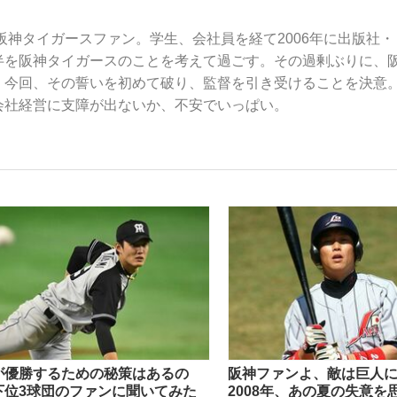
ら阪神タイガースファン。学生、会社員を経て2006年に出版社・
半を阪神タイガースのことを考えて過ごす。その過剰ぶりに、
いまさら聞け
。今回、その誓いを初めて破り、監督を引き受けることを決意
会社経営に支障が出ないか、不安でいっぱい。
手が証言した“NPB聞...
「クマが悪者扱いされているの
もっと見る
が優勝するための秘策はあるの
阪神ファンよ、敵は巨人
カー日本代表・森保一監督...
下位3球団のファンに聞いてみた
2008年、あの夏の失意を