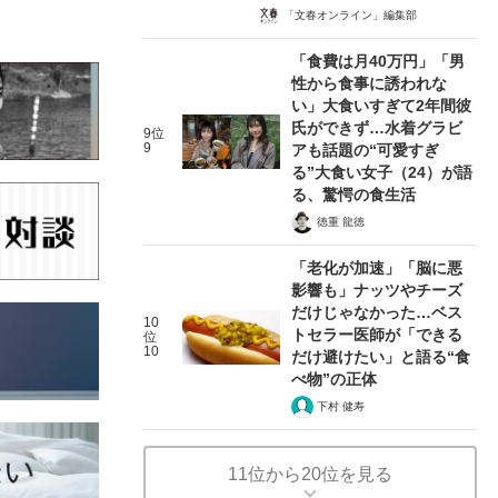
「文春オンライン」編集部
「食費は月40万円」「男
性から食事に誘われな
い」大食いすぎて2年間彼
氏ができず…水着グラビ
9位
9
アも話題の“可愛すぎ
る”大食い女子（24）が語
る、驚愕の食生活
徳重 龍徳
「老化が加速」「脳に悪
影響も」ナッツやチーズ
だけじゃなかった…ベス
10
トセラー医師が「できる
位
10
だけ避けたい」と語る“食
べ物”の正体
下村 健寿
11位から20位を見る