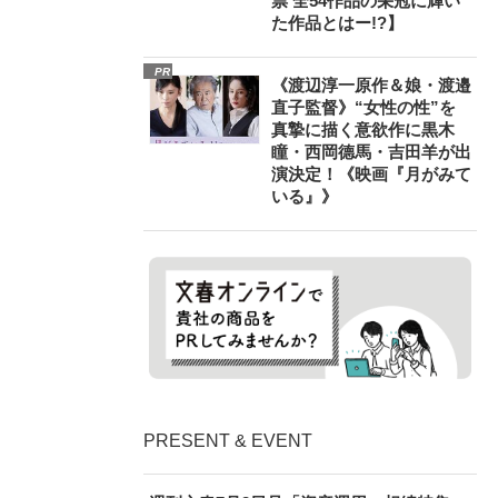
票 全54作品の栄冠に輝い
た作品とはー!?】
PR
《渡辺淳一原作＆娘・渡邉
直子監督》“女性の性”を
真摯に描く意欲作に黒木
瞳・西岡德馬・吉田羊が出
演決定！《映画『月がみて
いる』》
PRESENT & EVENT