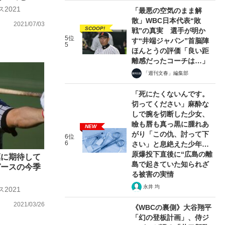
2021
「最悪の空気のまま解
散」WBC日本代表“敗
2021/07/03
SCOOP!
戦”の真実 選手が明か
5位
す“井端ジャパン”首脳陣
5
ほんとうの評価「良い距
離感だったコーチは…」
「週刊文春」編集部
「死にたくないんです。
切ってください」麻酔な
しで腕を切断した少女、
瞼も唇も真っ黒に腫れあ
NEW
がり「この仇、討って下
6位
6
さい」と息絶えた少年…
原爆投下直後に“広島の離
葉に期待して
島で起きていた知られざ
ガースの今季
る被害の実情
永井 均
2021
2021/03/26
《WBCの裏側》大谷翔平
「幻の登板計画」、侍ジ