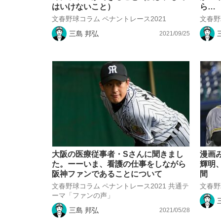
はいけないこと）
ら…
文春野球コラム ペナントレース2021
文春野
三島 邦弘
2021/09/25
大阪の医療従事者・Sさんに聞きまし
漫画
た。ーーいま、看護の仕事をしながら
輝明
阪神ファンであることについて
間
文春野球コラム ペナントレース2021 共通テ
文春野
ーマ「ファンの声」
三島 邦弘
2021/05/28