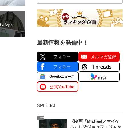
最新情報を発信中！
フォロー
メルマガ登録
フォロー
Googleニュース
公式YouTube
SPECIAL
PR
《映画『Michael／マイケ
ル』》父ジョセフ・ジャク