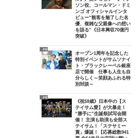
ソン役、コールマン・ドミ
ンゴ オフィシャルインタ
ビュー“観客を魅了した名
優、複雑な父親像への想い
を語る”《日本興収70億円
突破》
PR
オープン1周年を記念した
特別イベントがサムソナイ
ト・ブラックレーベル銀座
店で開催 仕事も人生も自
分らしく～笑顔あふれる特
別対談～
PR
《祝59歳》日本中の【ス
テイサム愛】が大暴走！
“勝手に”生誕祭試写会開
催！ 主演も助演も全部ス
テイサム！「ステサミー
賞」爆誕！【応募総数941