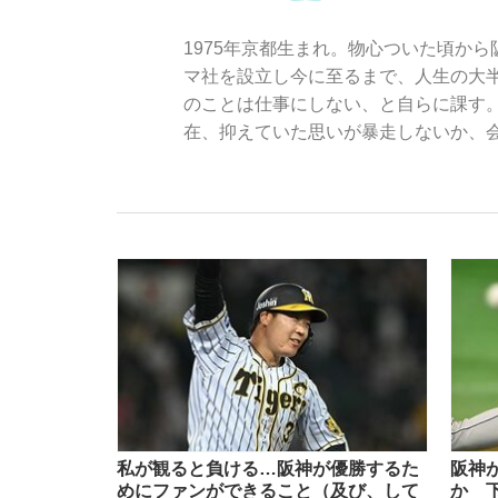
1975年京都生まれ。物心ついた頃か
マ社を設立し今に至るまで、人生の大
のことは仕事にしない、と自らに課す
在、抑えていた思いが暴走しないか、
「敗因分析は一切聞かれなかった」侍ジャパン選
キングの誕生を、目撃せよ。
the Style
私が観ると負ける…阪神が優勝するた
阪神
「目標達成できなかったからと言って…」サッ
めにファンができること（及び、して
か 