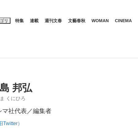
ゴリ
特集
連載
週刊文春
文藝春秋
WOMAN
CINEMA
キーワード入力
ス
エンタメ
ライフ
ビジネス
ーワードタグ一覧
山凌輝
#高市早苗
#後藤真希
#森岡毅
#城彰二
#内田有紀
観る将棋、読
島 邦弘
#亀和田武
ま くにひろ
シマ社代表／編集者
て明かした日本代表監督に...
「最悪の空気のまま解散」W
Twitter）