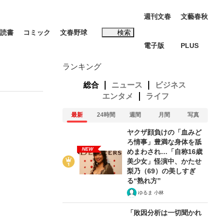
週刊文春
文藝春秋
読書
コミック
文春野球
検索
電子版
PLUS
インタビュー
読書
ランキング
総合
ニュース
ビジネス
エンタメ
ライフ
最新
24時間
週間
月間
写真
#松田聖子
ヤクザ顔負けの「血みど
む将棋
ろ情事」豊満な身体を舐
NEW
めまわされ…「自称16歳
美少女」怪演中、かたせ
梨乃（69）の美しすぎ
る“熟れ方”
BC日本代表“敗戦”の真実 選手が明かす...
ゆるま 小林
「敗因分析は一切聞かれ