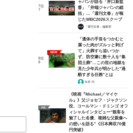
ャパンが語る「井口新監
7位
督」「井端ジャパンの総
7
括」…「週刊文春」が報
じたWBC2026スクープ
「週刊文春」編集部
「遺体の手首をつかむと
腐った肉がズルッと剥げ
て」火葬すら追いつか
NEW
ず、防空壕に数十人を“集
8位
8
団土葬”…この世の地獄を
見た少年兵が明かした“過
酷すぎる任務”とは
永井 均
《映画『Michael／マイケ
ル』》父ジョセフ・ジャクソン
役、コールマン・ドミンゴ オフ
PR
ィシャルインタビュー“観客を
魅了した名優、複雑な父親像へ
の想いを語る”《日本興収70億
円突破》