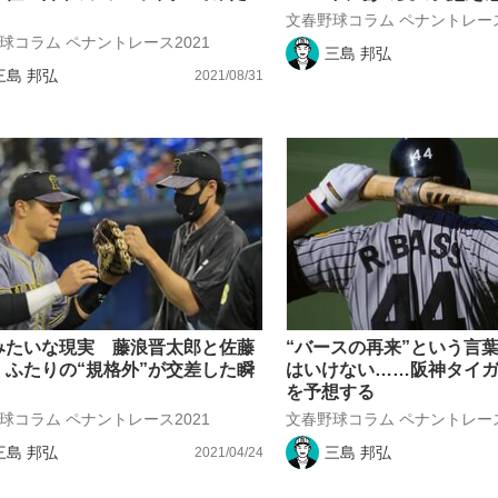
文春野球コラム ペナントレース
もっと見る
球コラム ペナントレース2021
三島 邦弘
三島 邦弘
2021/08/31
みたいな現実 藤浪晋太郎と佐藤
“バースの再来”という言
、ふたりの“規格外”が交差した瞬
はいけない……阪神タイ
を予想する
球コラム ペナントレース2021
文春野球コラム ペナントレース
三島 邦弘
三島 邦弘
2021/04/24