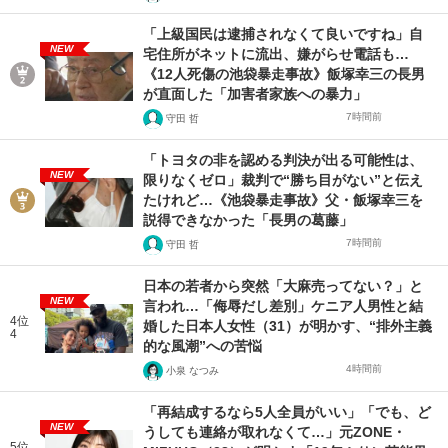
「上級国民は逮捕されなくて良いですね」自
NEW
宅住所がネットに流出、嫌がらせ電話も…
《12人死傷の池袋暴走事故》飯塚幸三の長男
が直面した「加害者家族への暴力」
7時間前
守田 哲
「トヨタの非を認める判決が出る可能性は、
NEW
限りなくゼロ」裁判で“勝ち目がない”と伝え
たけれど…《池袋暴走事故》父・飯塚幸三を
説得できなかった「長男の葛藤」
7時間前
守田 哲
日本の若者から突然「大麻売ってない？」と
NEW
言われ…「侮辱だし差別」ケニア人男性と結
4位
婚した日本人女性（31）が明かす、“排外主義
4
的な風潮”への苦悩
4時間前
小泉 なつみ
「再結成するなら5人全員がいい」「でも、ど
NEW
うしても連絡が取れなくて…」元ZONE・
5位