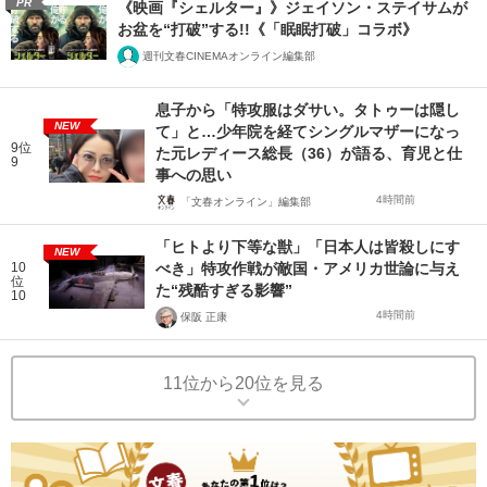
PR
《映画『シェルター』》ジェイソン・ステイサムが
お盆を“打破”する!!《「眠眠打破」コラボ》
週刊文春CINEMAオンライン編集部
息子から「特攻服はダサい。タトゥーは隠し
NEW
て」と…少年院を経てシングルマザーになっ
9位
た元レディース総長（36）が語る、育児と仕
9
事への思い
4時間前
「文春オンライン」編集部
「ヒトより下等な獣」「日本人は皆殺しにす
NEW
10
べき」特攻作戦が敵国・アメリカ世論に与え
位
た“残酷すぎる影響”
10
4時間前
保阪 正康
11位から20位を見る