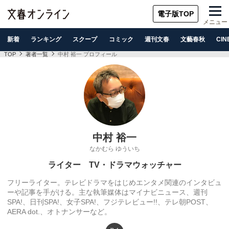
電子版TOP
メニュー
新着
ランキング
スクープ
コミック
週刊文春
文藝春秋
CIN
TOP
著者一覧
中村 裕一 プロフィール
中村 裕一
なかむら ゆういち
ライター TV・ドラマウォッチャー
フリーライター。テレビドラマをはじめエンタメ関連のインタビュ
ーや記事を手がける。主な執筆媒体はマイナビニュース、週刊
SPA!、日刊SPA!、女子SPA!、フジテレビュー!!、テレ朝POST、
AERA dot.、オトナンサーなど。