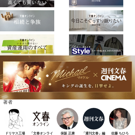
著者
ドリヤス工場
「文春オンライ
保阪 正康
「週刊文春」編
佐藤 ちひろ