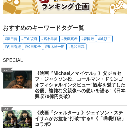
おすすめのキーワードタグ一覧
#藤田晋
#三山凌輝
#高市早苗
#後藤真希
#森岡毅
#城彰二
#内田有紀
#松田聖子
#玉木雄一郎
#亀和田武
SPECIAL
PR
《映画『Michael／マイケル』》父ジョセ
フ・ジャクソン役、コールマン・ドミンゴ
オフィシャルインタビュー“観客を魅了した
名優、複雑な父親像への想いを語る”《日本
興収70億円突破》
PR
《映画『シェルター』》ジェイソン・ステ
イサムがお盆を“打破”する!!《「眠眠打破」
コラボ》