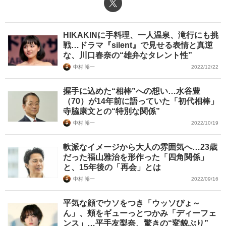
X（旧Twitter）
HIKAKINに手料理、一人温泉、滝行にも挑
戦…ドラマ『silent』で見せる表情と真逆
な、川口春奈の“雄弁なタレント性”
中村 裕一
2022/12/22
握手に込めた“相棒”への想い…水谷豊
（70）が14年前に語っていた「初代相棒」
寺脇康文との“特別な関係”
中村 裕一
2022/10/19
軟派なイメージから大人の雰囲気へ…23歳
だった福山雅治を形作った「四角関係」
と、15年後の「再会」とは
中村 裕一
2022/09/16
平気な顔でウソをつき「ウッソぴょ～
ん」、頰をギューっとつかみ「ディーフェ
ンス」…平手友梨奈、驚きの“変貌ぶり”