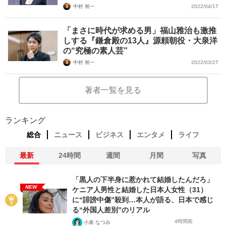
中村 裕一
2022/04/17
「まさに時代が求める男」福山雅治も激推
しする『鎌倉殿の13人』源頼朝役・大泉洋
の“究極の素人芸”
中村 裕一
2022/03/27
著者一覧を見る
ランキング
総合
ニュース
ビジネス
エンタメ
ライフ
最新
24時間
週間
月間
写真
「黒人の下半身に惹かれて結婚したんだろ」
NEW
ケニア人男性と結婚した日本人女性（31）
に“誹謗中傷”殺到…本人が語る、日本で感じ
る“外国人差別”のリアル
4時間前
小泉 なつみ