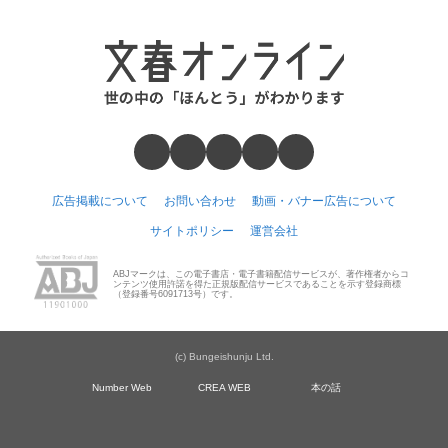
広告掲載について
お問い合わせ
動画・バナー広告について
サイトポリシー
運営会社
ABJマークは、この電子書店・電子書籍配信サービスが、著作権者からコ
ンテンツ使用許諾を得た正規版配信サービスであることを示す登録商標
（登録番号6091713号）です。
(c) Bungeishunju Ltd.
Number Web
CREA WEB
本の話