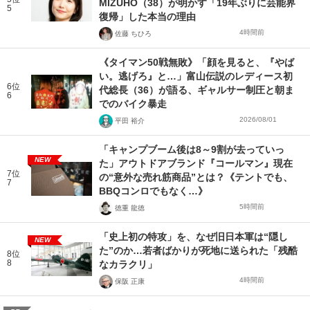
MIZUHO（38）が明かす「19年ぶりに芸能界
5
復帰」した本当の理由
4時間前
佐藤 ちひろ
《タイマン50戦無敗》「顔を見ると、『やば
い。逃げろ』と…」富山伝説のレディース初
6位
代総長（36）が語る、ギャルサー制圧と朝ま
6
でのバイク暴走
2026/08/01
平田 裕介
「キャンプブーム後は8～9割が去っていっ
NEW
た」アウトドアブランド『コールマン』現在
7位
の“意外な売れ筋商品”とは？《テントでも、
7
BBQコンロでもなく…》
5時間前
徳重 龍徳
「史上初の特攻」を、なぜ旧日本軍は“隠し
NEW
た”のか…若者ばかりが死地に送られた「残酷
8位
8
なカラクリ」
4時間前
保阪 正康