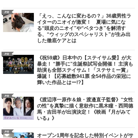
PR
「えっ、こんなに変わるの？」36歳男性ラ
イターのニオイが激変！ 夏場に気にな
る“頭皮のニオイ”や“ベタつき”を解消す
る、“ウィッグのスペシャリスト”が生み出
した徹底ケアとは
PR
《祝59歳》日本中の【ステイサム愛】が大
暴走！ “勝手に”生誕祭試写会開催！ 主演も
助演も全部ステイサム！「ステサミー賞」
爆誕！【応募総数941票 全54作品の栄冠に
輝いた作品とはー!?】
PR
《渡辺淳一原作＆娘・渡邉直子監督》“女性
の性”を真摯に描く意欲作に黒木瞳・西岡德
馬・吉田羊が出演決定！《映画『月がみて
いる』》
PR
オープン1周年を記念した特別イベントがサ