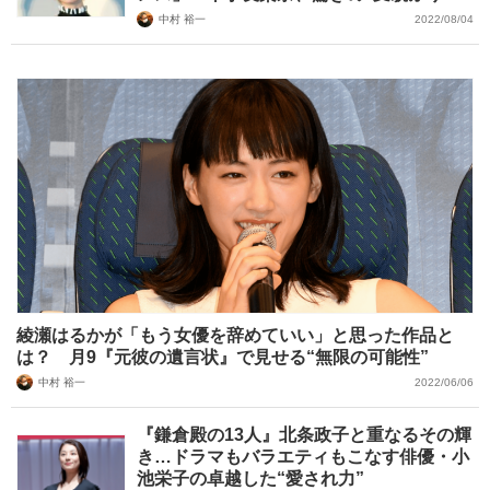
中村 裕一
2022/08/04
綾瀬はるかが「もう女優を辞めていい」と思った作品と
は？ 月9『元彼の遺言状』で見せる“無限の可能性”
中村 裕一
2022/06/06
『鎌倉殿の13人』北条政子と重なるその輝
き…ドラマもバラエティもこなす俳優・小
池栄子の卓越した“愛され力”