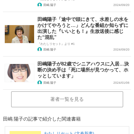
田嶋 陽子
2024/09/20
田嶋陽子「途中で頭にきて、水差しの水を
かけてやろうと…」どんな番組か知らずに
出演した『いいとも！』生放送後に感じ
た“混乱”
『わたしリセット』より #1
田嶋 陽子
2024/09/20
田嶋陽子が82歳でシニアハウスに入居…決
断の決め手は「死に場所が見つかって、ホ
ッとしています」
田嶋 陽子
2024/01/06
著者一覧を見る
田嶋 陽子の記事で紹介した関連書籍
わたしリセット (文春新書)