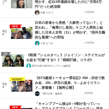
7位
明かす、紅白3年連続出場したのに“月収8万
7
円”だった絶頂期
11時間前
佐藤 ちひろ
日本の若者から突然「大麻売ってない？」と
NEW
言われ…「侮辱だし差別」ケニア人男性と結
8位
婚した日本人女性（31）が明かす、“排外主義
8
的な風潮”への苦悩
11時間前
小泉 なつみ
PR
《映画『シェルター』》ジェイソン・ステイサムが
お盆を“打破”する!!《「眠眠打破」コラボ》
週刊文春CINEMAオンライン編集部
《BTS厳戒トーキョー滞在記》RM→渋谷で飲
SCOOP!
み会、JIN→伊豆の温泉、V→よみうりラン
9位
9
ド…密着撮！【無料公開】
4時間前
「週刊文春」編集部
「キャンプブーム後は8～9割が去っていっ
NEW
た」アウトドアブランド『コールマン』現在