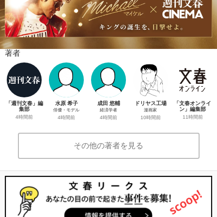
著者
「週刊文春」編
水原 希子
成田 悠輔
ドリヤス工場
「文春オンライ
集部
ン」編集部
俳優・モデル
経済学者
漫画家
4時間前
11時間前
4時間前
4時間前
10時間前
その他の著者を見る