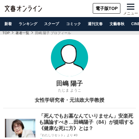
電子版TOP
メニュー
新着
ランキング
スクープ
コミック
週刊文春
文藝春秋
CIN
TOP
著者一覧
田嶋 陽子 プロフィール
田嶋 陽子
たじま ようこ
女性学研究者・元法政大学教授
「死んでもお墓なんていりません」安楽死
も議論すべき…田嶋陽子（84）が提唱する
《健康な死に方》とは？
『わたしリセット』より #3