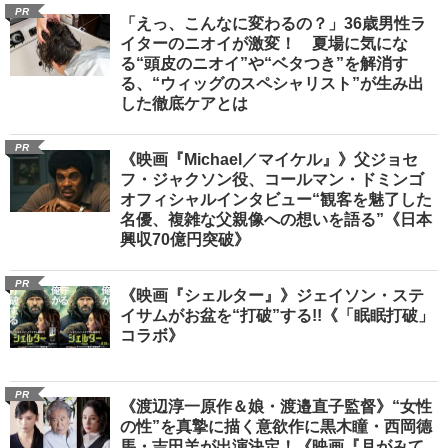
PR
「えっ、こんなに変わるの？」36歳男性ラ
イターのニオイが激変！ 夏場に気にな
る“頭皮のニオイ”や“ベタつき”を解消す
る、“ウィッグのスペシャリスト”が生み出
した徹底ケアとは
PR
《映画『Michael／マイケル』》父ジョセ
フ・ジャクソン役、コールマン・ドミンゴ
オフィシャルインタビュー“観客を魅了した
名優、複雑な父親像への想いを語る”《日本
興収70億円突破》
PR
《映画『シェルター』》ジェイソン・ステ
イサムがお盆を“打破”する!!《「眠眠打破」
コラボ》
PR
《渡辺淳一原作＆娘・渡邉直子監督》“女性
の性”を真摯に描く意欲作に黒木瞳・西岡德
馬・吉田羊が出演決定！《映画『月がみて