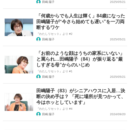
田嶋 陽子
2025/05/21
「何歳からでも人生は輝く」84歳になった
田嶋陽子が“今さら始めても遅い”を一刀両
断するワケ
『わたしリセット』より #2
田嶋 陽子
2025/05/21
「お前のような顔はうちの家系にいない」
と罵られ…田嶋陽子（84）が振り返る“厳
しすぎる母”からのいじめ
『わたしリセット』より #1
田嶋 陽子
2025/05/21
田嶋陽子（83）がシニアハウスに入居…決
断の決め手は？ 「死に場所が見つかって、
今はホッとしています」
『わたしリセット』より #4
田嶋 陽子
2024/09/20