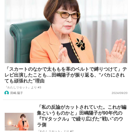
「スカートのなかで太ももを革のベルトで縛りつけて」テ
レビ出演したことも…田嶋陽子が振り返る、“バカにされ
ても頑張れた”理由
『わたしリセット』より #3
田嶋 陽子
2024/09/20
「私の反論がカットされていた。これが編
集というものかと」田嶋陽子が90年代の
『TVタックル』で繰り広げた“戦い”のウ
ラ側
『わたしリセット』より #2