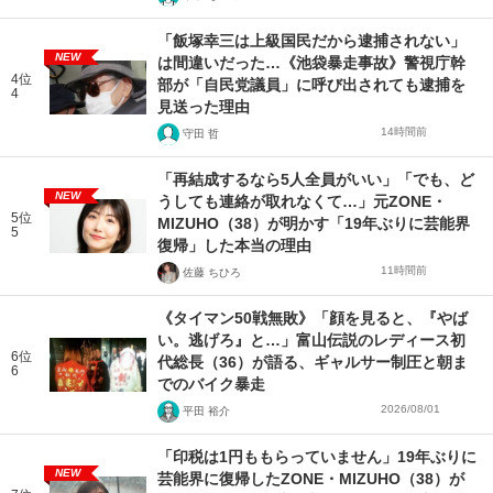
「飯塚幸三は上級国民だから逮捕されない」
NEW
は間違いだった…《池袋暴走事故》警視庁幹
4位
部が「自民党議員」に呼び出されても逮捕を
4
見送った理由
14時間前
守田 哲
「再結成するなら5人全員がいい」「でも、ど
NEW
うしても連絡が取れなくて…」元ZONE・
5位
MIZUHO（38）が明かす「19年ぶりに芸能界
5
復帰」した本当の理由
11時間前
佐藤 ちひろ
《タイマン50戦無敗》「顔を見ると、『やば
い。逃げろ』と…」富山伝説のレディース初
6位
代総長（36）が語る、ギャルサー制圧と朝ま
6
でのバイク暴走
2026/08/01
平田 裕介
「印税は1円ももらっていません」19年ぶりに
NEW
芸能界に復帰したZONE・MIZUHO（38）が