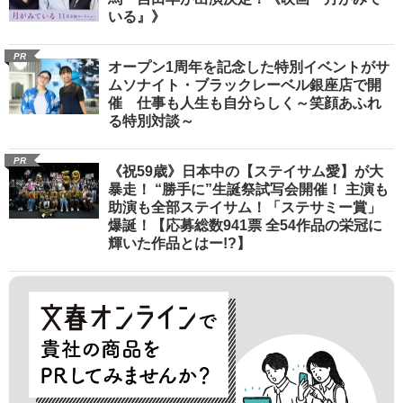
いる』》
PR
オープン1周年を記念した特別イベントがサ
ムソナイト・ブラックレーベル銀座店で開
催 仕事も人生も自分らしく～笑顔あふれ
る特別対談～
PR
《祝59歳》日本中の【ステイサム愛】が大
暴走！ “勝手に”生誕祭試写会開催！ 主演も
助演も全部ステイサム！「ステサミー賞」
爆誕！【応募総数941票 全54作品の栄冠に
輝いた作品とはー!?】