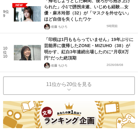
「帰宅しようとした瞬間、後ろから抱き上げ
NEW
られた」小1で誘拐未遂、いじめも経験…女
9位
優・麻木玲那（32）が「マスクを外せない」
9
ほど自信を失くしたワケ
5時間前
佐藤 ちひろ
「印税は1円ももらっていません」19年ぶりに
芸能界に復帰したZONE・MIZUHO（38）が
10
明かす、紅白3年連続出場したのに“月収8万
位
10
円”だった絶頂期
2026/08/08
佐藤 ちひろ
11位から20位を見る