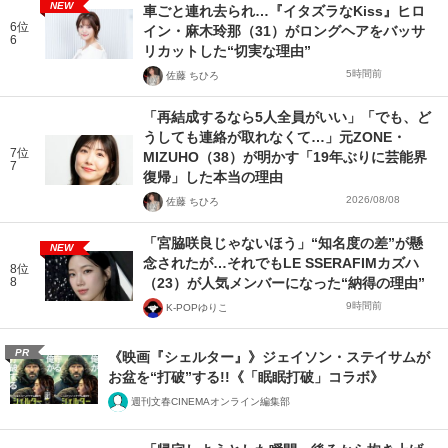
NEW
車ごと連れ去られ…『イタズラなKiss』ヒロ
6位
イン・麻木玲那（31）がロングヘアをバッサ
6
リカットした“切実な理由”
5時間前
佐藤 ちひろ
「再結成するなら5人全員がいい」「でも、ど
うしても連絡が取れなくて…」元ZONE・
7位
MIZUHO（38）が明かす「19年ぶりに芸能界
7
復帰」した本当の理由
2026/08/08
佐藤 ちひろ
「宮脇咲良じゃないほう」“知名度の差”が懸
NEW
念されたが…それでもLE SSERAFIMカズハ
8位
8
（23）が人気メンバーになった“納得の理由”
9時間前
K-POPゆりこ
PR
《映画『シェルター』》ジェイソン・ステイサムが
お盆を“打破”する!!《「眠眠打破」コラボ》
週刊文春CINEMAオンライン編集部