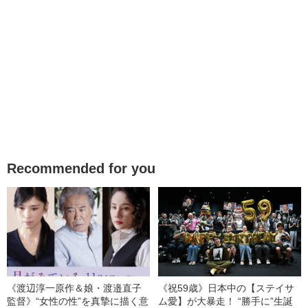
Recommended for you
《渡辺淳一原作＆娘・渡邉直子
《祝59歳》日本中の【ステイサ
監督》“女性の性”を真摯に描く意
ム愛】が大暴走！ “勝手に”生誕