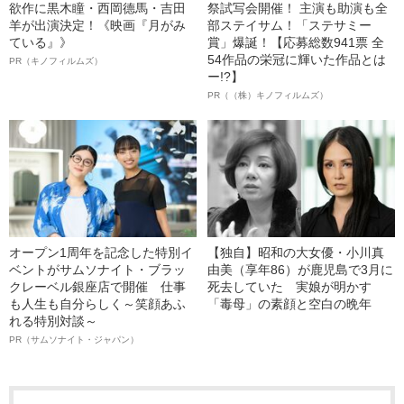
欲作に黒木瞳・西岡德馬・吉田
祭試写会開催！ 主演も助演も全
羊が出演決定！《映画『月がみ
部ステイサム！「ステサミー
ている』》
賞」爆誕！【応募総数941票 全
54作品の栄冠に輝いた作品とは
PR（キノフィルムズ）
ー!?】
PR（（株）キノフィルムズ）
オープン1周年を記念した特別イ
【独自】昭和の大女優・小川真
ベントがサムソナイト・ブラッ
由美（享年86）が鹿児島で3月に
クレーベル銀座店で開催 仕事
死去していた 実娘が明かす
も人生も自分らしく～笑顔あふ
「毒母」の素顔と空白の晩年
れる特別対談～
PR（サムソナイト・ジャパン）