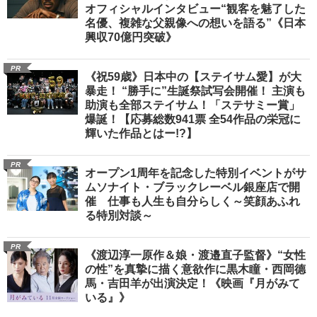
オフィシャルインタビュー“観客を魅了した
名優、複雑な父親像への想いを語る”《日本
興収70億円突破》
PR
《祝59歳》日本中の【ステイサム愛】が大
暴走！ “勝手に”生誕祭試写会開催！ 主演も
助演も全部ステイサム！「ステサミー賞」
爆誕！【応募総数941票 全54作品の栄冠に
輝いた作品とはー!?】
PR
オープン1周年を記念した特別イベントがサ
ムソナイト・ブラックレーベル銀座店で開
催 仕事も人生も自分らしく～笑顔あふれ
る特別対談～
PR
《渡辺淳一原作＆娘・渡邉直子監督》“女性
の性”を真摯に描く意欲作に黒木瞳・西岡德
馬・吉田羊が出演決定！《映画『月がみて
いる』》