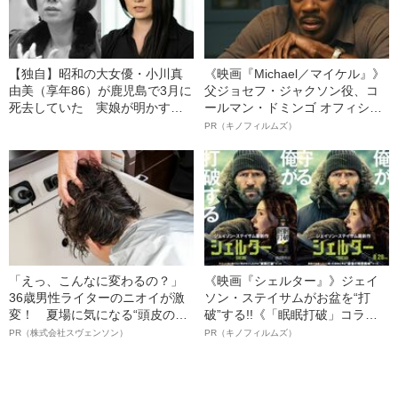
【独自】昭和の大女優・小川真
《映画『Michael／マイケル』》
由美（享年86）が鹿児島で3月に
父ジョセフ・ジャクソン役、コ
死去していた 実娘が明かす
ールマン・ドミンゴ オフィシャ
「毒母」の素顔と空白の晩年
ルインタビュー“観客を魅了した
PR（キノフィルムズ）
名優、複雑な父親像への想いを
語る”《日本興収70億円突破》
「えっ、こんなに変わるの？」
《映画『シェルター』》ジェイ
36歳男性ライターのニオイが激
ソン・ステイサムがお盆を“打
変！ 夏場に気になる“頭皮のニ
破”する!!《「眠眠打破」コラ
オイ”や“ベタつき”を解消す
ボ》
PR（株式会社スヴェンソン）
PR（キノフィルムズ）
る、“ウィッグのスペシャリス
ト”が生み出した徹底ケアとは