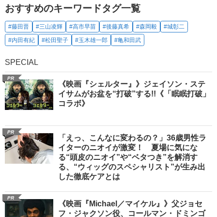
おすすめのキーワードタグ一覧
#藤田晋
#三山凌輝
#高市早苗
#後藤真希
#森岡毅
#城彰二
#内田有紀
#松田聖子
#玉木雄一郎
#亀和田武
SPECIAL
PR
《映画『シェルター』》ジェイソン・ステ
イサムがお盆を“打破”する!!《「眠眠打破」
コラボ》
PR
「えっ、こんなに変わるの？」36歳男性ラ
イターのニオイが激変！ 夏場に気にな
る“頭皮のニオイ”や“ベタつき”を解消す
る、“ウィッグのスペシャリスト”が生み出
した徹底ケアとは
PR
《映画『Michael／マイケル』》父ジョセ
フ・ジャクソン役、コールマン・ドミンゴ