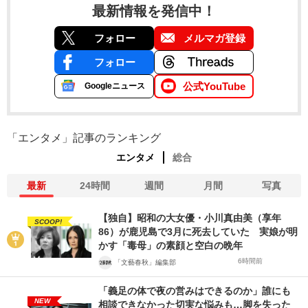
最新情報を発信中！
フォロー
メルマガ登録
フォロー
公式YouTube
Googleニュース
「エンタメ」記事のランキング
エンタメ
総合
最新
24時間
週間
月間
写真
【独自】昭和の大女優・小川真由美（享年
SCOOP!
86）が鹿児島で3月に死去していた 実娘が明
かす「毒母」の素顔と空白の晩年
6時間前
「文藝春秋」編集部
「義足の体で夜の営みはできるのか」誰にも
NEW
相談できなかった切実な悩みも…脚を失った