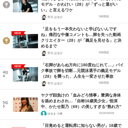
モデル・かわけい（28）が「ずっと運がい
い」と言えるワケ
5時間前
市川 はるひ
「足をもう一本失わないと学ばないんです
NEW
ね」痛烈な中傷コメントも…脚を失った動画
クリエイター（28）が「義足を見せる」と決
めるまで
5時間前
市川 はるひ
「右脚があらぬ方向に180度ねじれて…」バイ
NEW
ク事故で脚を切断…元競泳選手の義足モデル
4位
4
（28）を襲った、人生を一変させた事故
5時間前
市川 はるひ
ヤクザ顔負けの「血みどろ情事」豊満な身体
を舐めまわされ…「自称16歳美少女」怪演
5位
5
中、かたせ梨乃（69）の美しすぎる“熟れ方”
2026/08/06
ゆるま 小林
「目覚めると運転席に知らない男が」18歳で