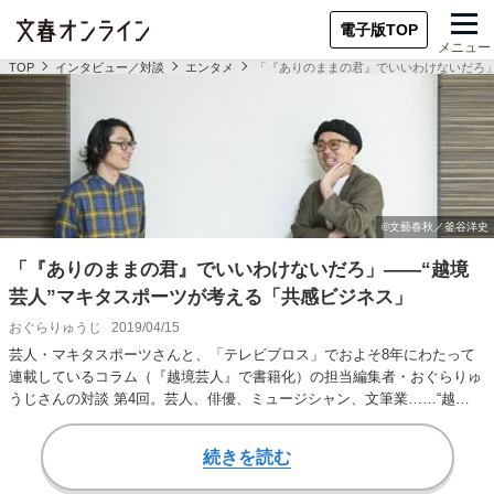
電子版TOP
メニュー
TOP
インタビュー／対談
エンタメ
「『ありのままの君』でいいわけないだろ」
「『ありのままの君』でいいわけないだろ」――“越境
芸人”マキタスポーツが考える「共感ビジネス」
おぐらりゅうじ
2019/04/15
芸人・マキタスポーツさんと、「テレビブロス」でおよそ8年にわたって
連載しているコラム（『越境芸人』で書籍化）の担当編集者・おぐらりゅ
うじさんの対談 第4回。芸人、俳優、ミュージシャン、文筆業……“越
境”を続けるマキ…
続きを読む