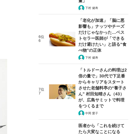
量」
下村 健寿
「老化が加速」「脳に悪
影響も」ナッツやチーズ
だけじゃなかった…ベス
6位
トセラー医師が「できる
6
だけ避けたい」と語る“食
べ物”の正体
下村 健寿
「トルドーさんの料理は2
倍の量で」30代で下足番
からキャリアをスタート
させた老舗料亭の“養子さ
7位
7
ん” 村田知晴さん（43）
が、広島サミットで料理
をつくるまで
中岡 愛子
医者から「これを続けて
たら大変なことになる