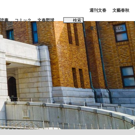
週刊文春
文藝春秋
読書
コミック
文春野球
検索
電子版
PLUS
インタビュー
読書
#松田聖子
む将棋
BC日本代表“敗戦”の真実 選手が明かす...