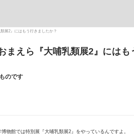
いまさら聞け
類展2』にはもう行きましたか？
おまえら『大哺乳類展2』にはも
手が証言した“NPB聞...
「クマが悪者扱いされているの
ものです
もっと見る
カー日本代表・森保一監督...
学博物館では特別展『大哺乳類展2』をやっているんですよ。