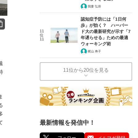
我妻 弘崇
認知症予防には「1日何
歩」が効く？ ハーバー
11
ド大の最新研究が示す「7
位
年遅らせる」ための最適
11
ウォーキング術
梶山 寿子
遠
11位から20位を見る
特
ま
る
多
最新情報を発信中！
て
フォロー
メルマガ登録