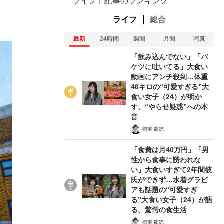
「ライフ」記事のランキング
ライフ
総合
最新
24時間
週間
月間
写真
「飲み込んでない」「バ
ケツに吐いてる」大食い
動画にアンチ殺到…体重
46キロの“可愛すぎる”大
食い女子（24）が明か
す、“やらせ疑惑”への本
音
徳重 龍徳
「食費は月40万円」「男
性から食事に誘われな
い」大食いすぎて2年間彼
氏ができず…水着グラビ
アも話題の“可愛すぎ
る”大食い女子（24）が語
る、驚愕の食生活
徳重 龍徳