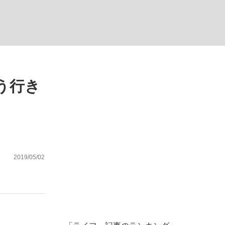
ない資産運用のすべて
う行き
が悲しい」『北の国から』倉本聰氏（91...
2019/05/02