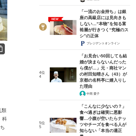
「一流のお金持ち」は銀
座の高級店には見向きも
NEW
しない…“本物”を知る富
裕層が行きつく“究極のス
シ”の正体
プレジデントオンライン
「お見合い50回しても結
婚が決まらないんだった
ら僕が…」元・商社マン
4位
の村田知晴さん（43）が
4
京都の名料亭に婿入りし
た理由
中岡 愛子
「こんなに少ないの？」
乳類
食べ過ぎは確実に悪影
響…小腹が空いたらナッ
。科
5位
ツやチーズを食べる人が
たち
5
知らない「本当の適正