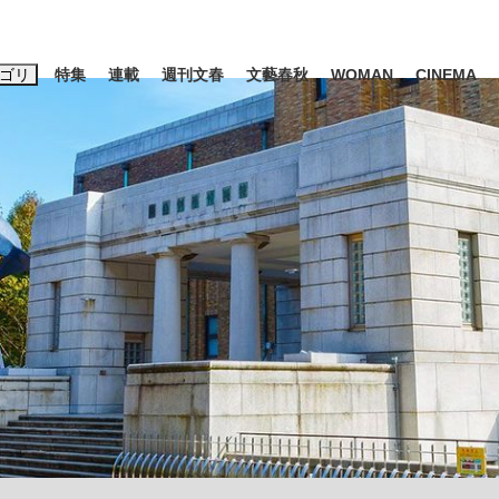
ゴリ
特集
連載
週刊文春
文藝春秋
WOMAN
CINEMA
キーワード入力
ス
エンタメ
ライフ
ビジネス
ーワードタグ一覧
山凌輝
#高市早苗
#後藤真希
#森岡毅
#城彰二
#内田有紀
観る将棋、読
#亀和田武
て明かした日本代表監督に...
「最悪の空気のまま解散」W