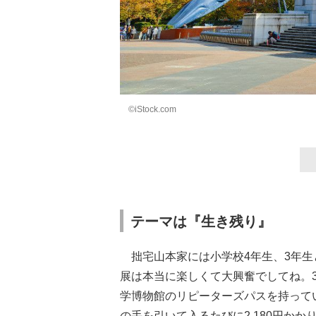
©iStock.com
テーマは『生き残り』
拙宅山本家には小学校4年生、3年生
展は本当に楽しくて大興奮でしてね。3
学博物館のリピーターズパスを持ってい
の手を引いて入るたびに2,180円か