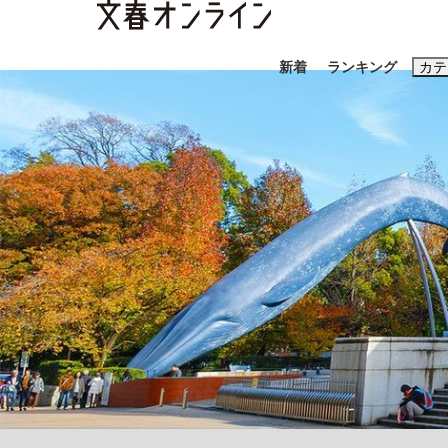
新着
ランキング
カテ
スクープ
ニュー
おすすめのキ
#藤田晋
#三
#玉木雄一郎
「90%は失敗する。でも…」本田圭佑が初め
終戦から81年