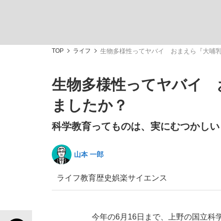
TOP
ライフ
生物多様性ってヤバイ おまえら『大哺乳
生物多様性ってヤバイ 
「敗因分析は一切聞かれなかった」侍ジャパン選
キングの誕生を、目撃せよ。
ましたか？
科学教育ってものは、実にむつかしい
山本 一郎
the Style
ライフ
教育
歴史
娯楽
サイエンス
「目標達成できなかったからと言って…」サッ
今年の6月16日まで、上野の国立科