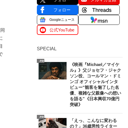
フォロー
Googleニュース
公式YouTube
は同
に
目
SPECIAL
で
PR
《映画『Michael／マイケ
ル』》父ジョセフ・ジャク
ソン役、コールマン・ドミ
ンゴ オフィシャルインタ
ビュー“観客を魅了した名
優、複雑な父親像への想い
を語る”《日本興収70億円
突破》
PR
「えっ、こんなに変わる
の？」36歳男性ライター