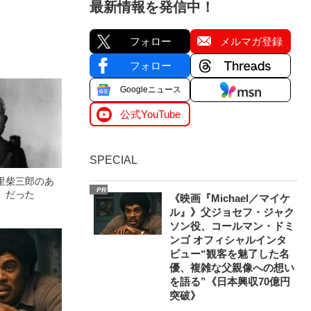
最新情報を発信中！
フォロー
メルマガ登録
フォロー
Googleニュース
公式YouTube
SPECIAL
里柴三郎のあ
PR
」だった
《映画『Michael／マイケ
ル』》父ジョセフ・ジャク
ソン役、コールマン・ドミ
ンゴ オフィシャルインタ
ビュー“観客を魅了した名
優、複雑な父親像への想い
を語る”《日本興収70億円
突破》