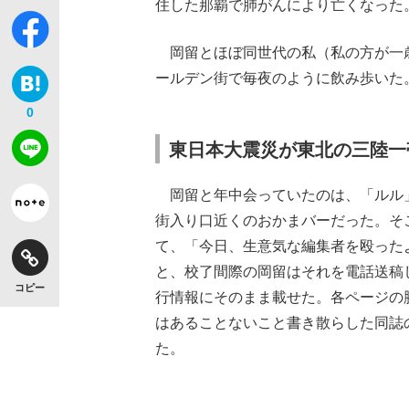
住した那覇で肺がんにより亡くなった
岡留とほぼ同世代の私（私の方が一
ールデン街で毎夜のように飲み歩いた
0
【独自】昭和の大女優・小川真由美（享年86）
東日本大震災が東北の三陸一
岡留と年中会っていたのは、「ルル
街入り口近くのおかまバーだった。そ
て、「今日、生意気な編集者を殴った
と、校了間際の岡留はそれを電話送稿
コピー
行情報にそのまま載せた。各ページの
はあることないこと書き散らした同誌
《VIVANT》頼れる相棒・ドラムが認めた“
た。