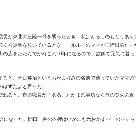
震災が東北の三陸一帯を襲ったとき、私はとるものもとりあえ
続く被災地を歩いているとき、「ルル」のママが三陸出身だっ
街の店をたたんでかれこれ10年になるので、故郷で元気に暮ら
。
すると、草薙英治というおかま好みの名前で通っていたママの
のはずだよと言った。
訪ねると、市の職員が「ああ、おかまの英坊なら外の焚火の近
会になった。開口一番の挨拶はいかにも元おかまバーのママら