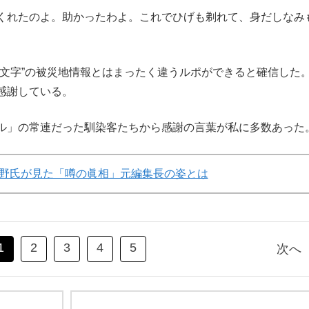
くれたのよ。助かったわよ。これでひげも剃れて、身だしなみ
文字”の被災地情報とはまったく違うルポができると確信した
感謝している。
ル」の常連だった馴染客たちから感謝の言葉が私に多数あった
野氏が見た「噂の眞相」元編集長の姿とは
1
2
3
4
5
次へ