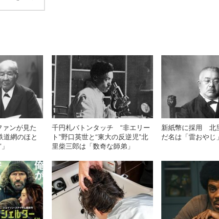
ファンが見た
千円札バトンタッチ “非エリー
新紙幣に採用 北
鉄道網のほと
ト”野口英世と“東大の反逆児”北
だ名は「雷おやじ
”」
里柴三郎は「数奇な師弟」