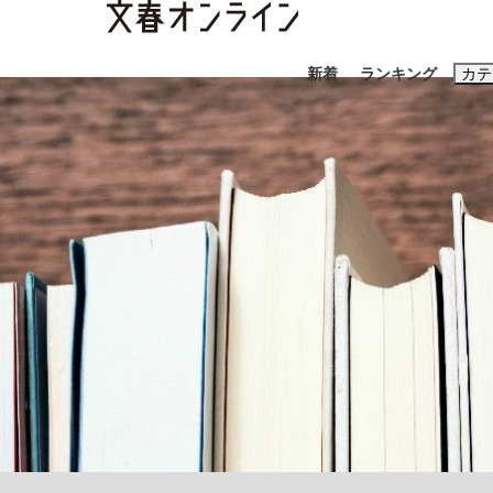
新着
ランキング
カテ
スクープ
ニュー
おすすめのキ
#藤田晋
#三
#玉木雄一郎
「キオクシアの投資の桁は一つ多くてもいい」
終戦から81年