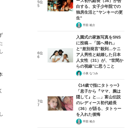
ース初代総長（36）が告
5位
5
白する、女子少年院での
独房生活と“ヤンキーの更
生”
平田 裕介
ず
入園式の家族写真をSNS
に投稿→「国へ帰れ」
た
と“差別発言”殺到…ケニ
し
6位
ア人男性と結婚した日本
6
人女性（31）が、“世間か
らの視線”に思うこと
小泉 なつみ
本
《14歳で指にタトゥー》
く
「息子から『ママ、腕は
隠して』と…」富山伝説
7位
のレディース初代総長
7
（36）が語る、タトゥー
し
を入れた後悔
平田 裕介