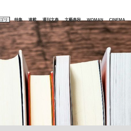
ゴリ
特集
連載
週刊文春
文藝春秋
WOMAN
CINEMA
キーワード入力
ス
エンタメ
ライフ
ビジネス
ーワードタグ一覧
山凌輝
#高市早苗
#後藤真希
#森岡毅
#城彰二
#内田有紀
#亀和田武
時価総額が一時トヨタ超え...
日本生まれの