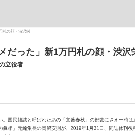
観る将棋、読
円札の顔・渋沢栄一
メだった」新1万円札の顔・渋沢
の立役者
い。国民雑誌と呼ばれたあの「文藝春秋」の部数にさえ一時は
眞相」元編集長の岡留安則が、2019年1月31日、同誌休刊後