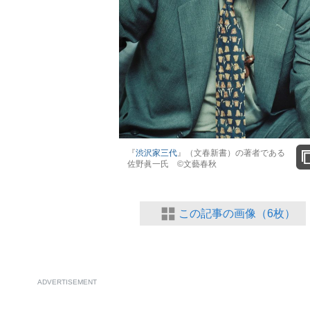
て明かした日本代表監督に...
『
渋沢家三代
』（文春新書）の著者である
もっと見る
佐野眞一氏 ©文藝春秋
この記事の画像（6枚）
ADVERTISEMENT