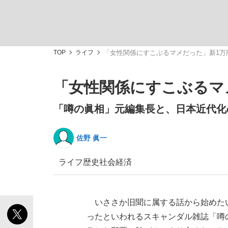
TOP
ライフ
「女性関係にすこぶるマメだった」新1万
「女性関係にすこぶるマ
私のあのとき、私のいま
「噂の眞相」元編集長と、日本近代化
佐野 眞一
ライフ
歴史
社会
経済
いささか旧聞に属する話から始めた
キングの誕生を、目撃せよ。
ったといわれるスキャンダル雑誌「噂の