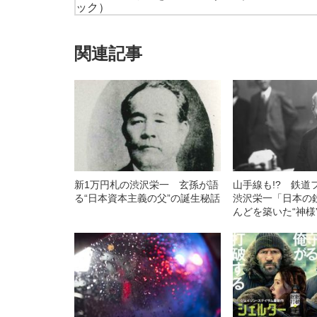
ック）
関連記事
新1万円札の渋沢栄一 玄孫が語
山手線も!? 鉄道
る“日本資本主義の父”の誕生秘話
渋沢栄一「日本の
んどを築いた“神様