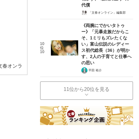
代償
「文春オンライン」編集部
《両腕にでかいタトゥ
ー》「元暴走族だからこ
そ、1ミリもズレたくな
10
い」富山伝説のレディー
位
ス初代総長（36）が明か
10
す、2人の子育てと仕事へ
の思い
文春オンラ
平田 裕介
11位から20位を見る