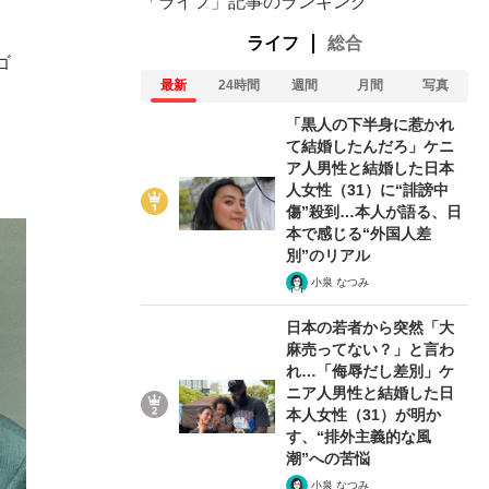
「ライフ」記事のランキング
ライフ
総合
ゴ
最新
24時間
週間
月間
写真
「黒人の下半身に惹かれ
て結婚したんだろ」ケニ
ア人男性と結婚した日本
人女性（31）に“誹謗中
傷”殺到…本人が語る、日
本で感じる“外国人差
別”のリアル
小泉 なつみ
日本の若者から突然「大
麻売ってない？」と言わ
れ…「侮辱だし差別」ケ
ニア人男性と結婚した日
在記》RM→渋谷で飲み会、JIN→伊豆の...
本人女性（31）が明か
す、“排外主義的な風
潮”への苦悩
小泉 なつみ