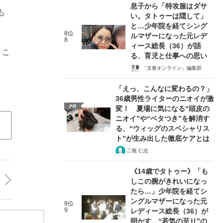
息子から「特攻服はダサ
も
い。タトゥーは隠して」
と…少年院を経てシング
8位
ルマザーになった元レデ
8
ィース総長（36）が語
。こ
る、育児と仕事への思い
「文春オンライン」編集部
「えっ、こんなに変わるの？」
。
36歳男性ライターのニオイが激
PR
変！ 夏場に気になる“頭皮の
ニオイ”や“ベタつき”を解消す
る、“ウィッグのスペシャリス
ト”が生み出した徹底ケアとは
二瓶 仁志
《14歳でタトゥー》「も
しこの腕がきれいになっ
たら…」少年院を経てシ
ングルマザーになった元
9位
9
レディース総長（36）が
明かす、“若気の至り”の