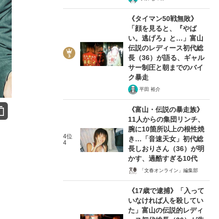
《タイマン50戦無敗》
「顔を見ると、『やば
い。逃げろ』と…」富山
伝説のレディース初代総
長（36）が語る、ギャル
サー制圧と朝までのバイ
ク暴走
平田 裕介
《富山・伝説の暴走族》
11人からの集団リンチ、
腕に10箇所以上の根性焼
4位
き…「音速天女」初代総
4
長しおりさん（36）が明
かす、過酷すぎる10代
「文春オンライン」編集部
《17歳で逮捕》「入って
いなければ人を殺してい
た」富山の伝説的レディ