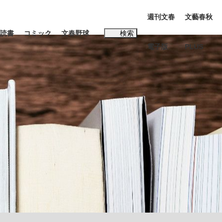
週刊文春
文藝春秋
読書
コミック
文春野球
検索
電子版
PLUS
インタビュー
読書
#松田聖子
K-POPアイドルたち