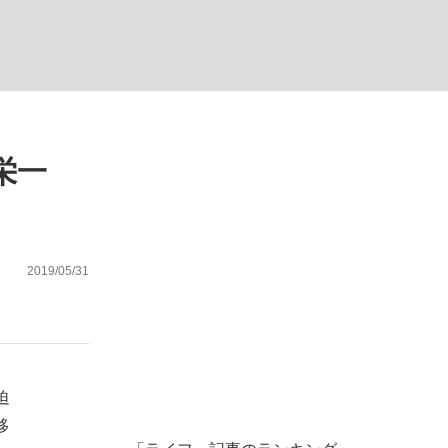
む将棋
栄一
2019/05/31
迫
移