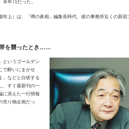
。享年71だった。
もっと見る
歳年上）は、「噂の眞相」編集長時代、彼の事務所近くの新宿
。
が鹿児島で3月に死去し...
帯を襲ったとき……
」というゴールデン
こで酔いにまかせ
よ」などと白状する
し、すぐ最新刊の一
脇に添えた一行情報
の売り物企画だっ
照ノ富士に激怒され...
《BTS厳戒トーキョー滞