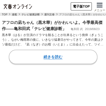
電子版TOP
メニュー
TOP
連載
テレビ健康診断
週刊文春
アフロの凪ちゃん（黒木華）がかわいい
アフロの凪ちゃん（黒木華）がかわいいよ。今季最高傑
作――亀和田武「テレビ健康診断」
亀和田 武
2019/08/23
黒木華（はる）が主演のドラマを観ることが出来るという僥倖（ぎょうこ
う）。ながい梅雨寒の後に、いきなり猛暑日がやってきて、今年の夏はク
ソ最低だけど、『凪（なぎ）のお暇（いとま）』に出会えたって、ツイテ
るよ。 仕事も恋…
続きを読む