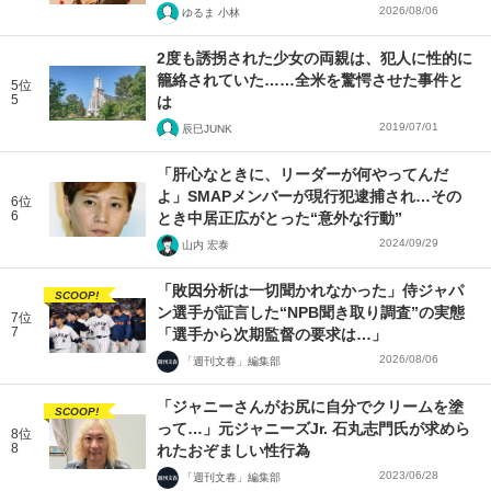
2026/08/06
ゆるま 小林
2度も誘拐された少女の両親は、犯人に性的に
籠絡されていた……全米を驚愕させた事件と
5位
5
は
2019/07/01
辰巳JUNK
「肝心なときに、リーダーが何やってんだ
よ」SMAPメンバーが現行犯逮捕され…その
6位
6
とき中居正広がとった“意外な行動”
2024/09/29
山内 宏泰
「敗因分析は一切聞かれなかった」侍ジャパ
SCOOP!
ン選手が証言した“NPB聞き取り調査”の実態
7位
7
「選手から次期監督の要求は…」
2026/08/06
「週刊文春」編集部
「ジャニーさんがお尻に自分でクリームを塗
SCOOP!
って…」元ジャニーズJr. 石丸志門氏が求めら
8位
8
れたおぞましい性行為
2023/06/28
「週刊文春」編集部