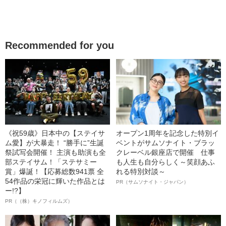
Recommended for you
《祝59歳》日本中の【ステイサ
オープン1周年を記念した特別イ
ム愛】が大暴走！ “勝手に”生誕
ベントがサムソナイト・ブラッ
祭試写会開催！ 主演も助演も全
クレーベル銀座店で開催 仕事
部ステイサム！「ステサミー
も人生も自分らしく～笑顔あふ
賞」爆誕！【応募総数941票 全
れる特別対談～
54作品の栄冠に輝いた作品とは
PR（サムソナイト・ジャパン）
ー!?】
PR（（株）キノフィルムズ）