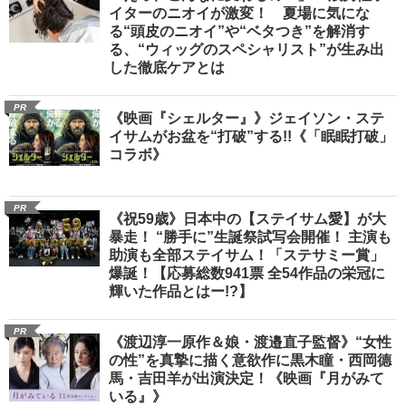
イターのニオイが激変！ 夏場に気にな
る“頭皮のニオイ”や“ベタつき”を解消す
る、“ウィッグのスペシャリスト”が生み出
した徹底ケアとは
PR
《映画『シェルター』》ジェイソン・ステ
イサムがお盆を“打破”する!!《「眠眠打破」
コラボ》
PR
《祝59歳》日本中の【ステイサム愛】が大
暴走！ “勝手に”生誕祭試写会開催！ 主演も
助演も全部ステイサム！「ステサミー賞」
爆誕！【応募総数941票 全54作品の栄冠に
輝いた作品とはー!?】
PR
《渡辺淳一原作＆娘・渡邉直子監督》“女性
の性”を真摯に描く意欲作に黒木瞳・西岡德
馬・吉田羊が出演決定！《映画『月がみて
いる』》