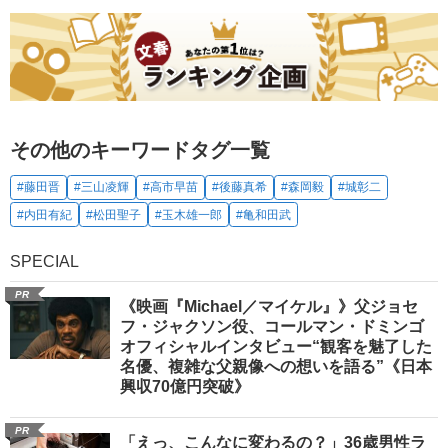
その他のキーワードタグ一覧
#藤田晋
#三山凌輝
#高市早苗
#後藤真希
#森岡毅
#城彰二
#内田有紀
#松田聖子
#玉木雄一郎
#亀和田武
SPECIAL
PR
《映画『Michael／マイケル』》父ジョセ
フ・ジャクソン役、コールマン・ドミンゴ
オフィシャルインタビュー“観客を魅了した
名優、複雑な父親像への想いを語る”《日本
興収70億円突破》
PR
「えっ、こんなに変わるの？」36歳男性ラ