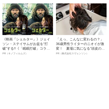
ー制圧と朝までのバイク暴走
名優、複雑な父親像への想いを
語る”《日本興収70億円突破》
《映画『シェルター』》ジェイ
「えっ、こんなに変わるの？」
ソン・ステイサムがお盆を“打
36歳男性ライターのニオイが激
破”する!!《「眠眠打破」コラ
変！ 夏場に気になる“頭皮のニ
ボ》
オイ”や“ベタつき”を解消す
PR（キノフィルムズ）
PR（株式会社スヴェンソン）
る、“ウィッグのスペシャリス
ト”が生み出した徹底ケアとは