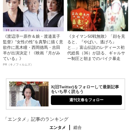
《渡辺淳一原作＆娘・渡邉直子
《タイマン50戦無敗》「顔を見
監督》“女性の性”を真摯に描く意
ると、『やばい。逃げろ』
欲作に黒木瞳・西岡德馬・吉田
と…」富山伝説のレディース初
羊が出演決定！《映画『月がみ
代総長（36）が語る、ギャルサ
ている』》
ー制圧と朝までのバイク暴走
PR（キノフィルムズ）
X(旧Twitter)をフォローして最新記事
をいち早く読もう
週刊文春をフォロー
「エンタメ」記事のランキング
エンタメ
総合