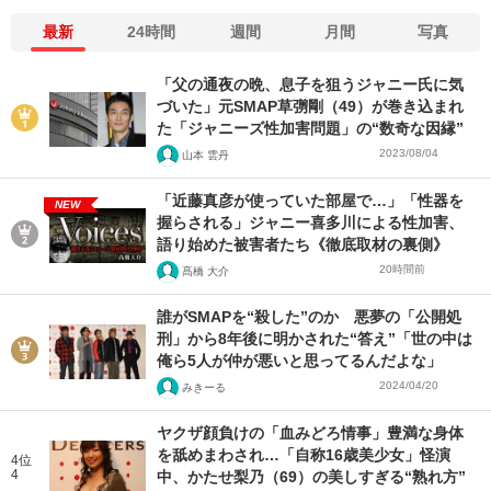
最新
24時間
週間
月間
写真
「父の通夜の晩、息子を狙うジャニー氏に気
づいた」元SMAP草彅剛（49）が巻き込まれ
た「ジャニーズ性加害問題」の“数奇な因縁”
2023/08/04
山本 雲丹
「近藤真彦が使っていた部屋で…」「性器を
NEW
握らされる」ジャニー喜多川による性加害、
語り始めた被害者たち《徹底取材の裏側》
20時間前
髙橋 大介
誰がSMAPを“殺した”のか 悪夢の「公開処
刑」から8年後に明かされた“答え”「世の中は
俺ら5人が仲が悪いと思ってるんだよな」
2024/04/20
みきーる
ヤクザ顔負けの「血みどろ情事」豊満な身体
を舐めまわされ…「自称16歳美少女」怪演
4位
4
中、かたせ梨乃（69）の美しすぎる“熟れ方”