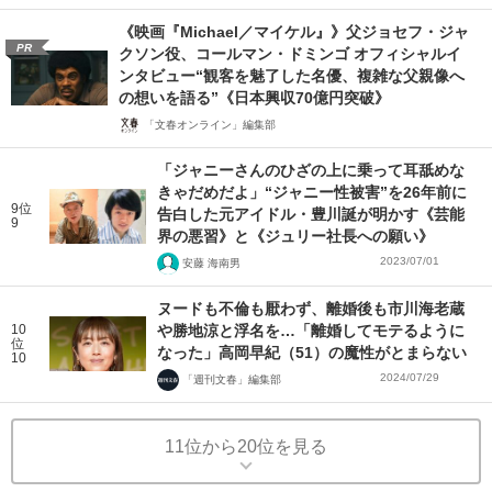
《映画『Michael／マイケル』》父ジョセフ・ジャ
PR
クソン役、コールマン・ドミンゴ オフィシャルイ
ンタビュー“観客を魅了した名優、複雑な父親像へ
の想いを語る”《日本興収70億円突破》
「文春オンライン」編集部
「ジャニーさんのひざの上に乗って耳舐めな
きゃだめだよ」“ジャニー性被害”を26年前に
9位
告白した元アイドル・豊川誕が明かす《芸能
9
界の悪習》と《ジュリー社長への願い》
2023/07/01
安藤 海南男
ヌードも不倫も厭わず、離婚後も市川海老蔵
10
や勝地涼と浮名を…「離婚してモテるように
位
なった」高岡早紀（51）の魔性がとまらない
10
2024/07/29
「週刊文春」編集部
11位から20位を見る