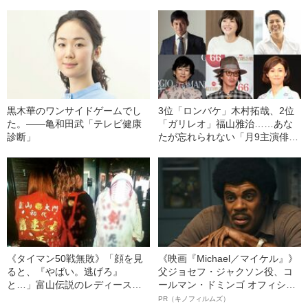
黒木華のワンサイドゲームでし
3位「ロンバケ」木村拓哉、2位
た。――亀和田武「テレビ健康
「ガリレオ」福山雅治……あな
診断」
たが忘れられない「月9主演俳
優」は誰ですか？
《タイマン50戦無敗》「顔を見
《映画『Michael／マイケル』》
ると、『やばい。逃げろ』
父ジョセフ・ジャクソン役、コ
と…」富山伝説のレディース初
ールマン・ドミンゴ オフィシャ
代総長（36）が語る、ギャルサ
ルインタビュー“観客を魅了した
PR（キノフィルムズ）