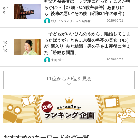
神父と被害者は「ラブホに行った」ことが明
らかに⋯【27歳・CA殺害事件】あまりに
9位
9
も“後味の悪い”その後（昭和34年の事件）
2026/06/01
鉄人ノンフィクション編集部
「子どもがいいひんのやから、離婚してしま
ったほうが」とも…京都の料亭の長女（43）
10
が“婿入り”夫と結婚→男の子を出産後に考え
位
10
た「跡継ぎ問題」
2026/08/02
中岡 愛子
11位から20位を見る
おすすめのキーワードタグ一覧