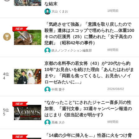
な結末
1時間前
大山 くまお
「気絶させて強姦」「意識を取り戻したので
NEW
殺害」遺体はスコップで埋められた…体重100
キロの巨漢男（25）に襲われた「女子高生の
悲劇」（昭和42年の事件）
8時間前
鉄人ノンフィクション編集部
京都の名料亭の若女将（43）が“20代から約
10年”お見合いを続けた理由「あんたはわがま
4位
まや」「両親も焦ってくるし、お見合いノイ
4
ローゼみたいに…」
2026/08/02
中岡 愛子
“なかったこと”にされたジャニー喜多川の性
NEW
加害、「週刊文春」33週キャンペーン報道の
5位
5
はじまり《担当記者が明かす》
8時間前
髙橋 大介
「14歳の少年に挿入を…」性器に火をつけ脅
NEW