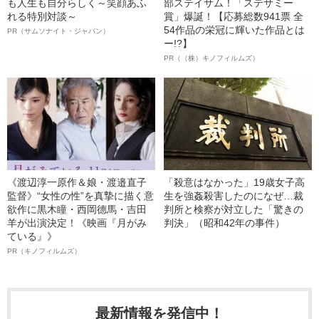
も人生も自分らしく～笑顔あふ
部ステイサム！「ステサミー
れる特別対談～
賞」爆誕！【応募総数941票 全
54作品の栄冠に輝いた作品とは
PR（サムソナイト・ジャパン）
ー!?】
PR（（株）キノフィルムズ）
《渡辺淳一原作＆娘・渡邉直子
「殺意はなかった」19歳女子高
監督》“女性の性”を真摯に描く意
生を強姦殺害したのになぜ…裁
欲作に黒木瞳・西岡德馬・吉田
判所と検察が対立した「驚きの
羊が出演決定！《映画『月がみ
判決」（昭和42年の事件）
ている』》
PR（キノフィルムズ）
最新情報を発信中！