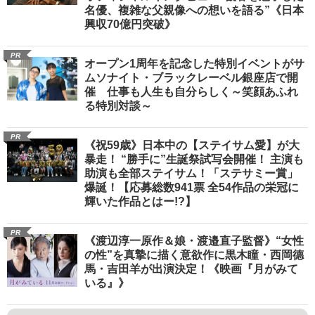
名優、複雑な父親像への想いを語る”《日本
興収70億円突破》
PR
オープン1周年を記念した特別イベントがサ
ムソナイト・ブラックレーベル銀座店で開
催 仕事も人生も自分らしく～笑顔あふれ
る特別対談～
PR
《祝59歳》日本中の【ステイサム愛】が大
暴走！ “勝手に”生誕祭試写会開催！ 主演も
助演も全部ステイサム！「ステサミー賞」
爆誕！【応募総数941票 全54作品の栄冠に
輝いた作品とはー!?】
PR
《渡辺淳一原作＆娘・渡邉直子監督》“女性
の性”を真摯に描く意欲作に黒木瞳・西岡德
馬・吉田羊が出演決定！《映画『月がみて
いる』》