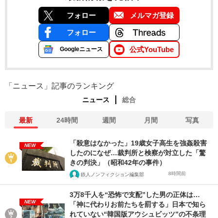
フォロー
メルマガ登録
フォロー
公式YouTube
Googleニュース
「ニュース」記事のランキング
ニュース
総合
最新
24時間
週間
月間
写真
「殺意はなかった」19歳女子高生を強姦殺害
NEW
したのになぜ…裁判所と検察が対立した「驚
きの判決」（昭和42年の事件）
8時間前
鉄人ノンフィクション編集部
3万8千人を“恐怖で支配”した男の正体は…
NEW
「神に代わりお前たちを罰する」日本で知ら
れていない“韓国版アウシュビッツ”の不条理