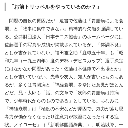
「お前トリッペルをやっているのか？」
問題の自殺の原因だが、遺書で佐藤は「胃腸病による衰
弱」と「物事に集中できない」精神的な欠陥を強調してい
る。公共財団法人「日本テニス協会」のホームページには
佐藤選手の写真や成績が掲載されているが、「体調不良」
としか書かれていない。福田雅之助「庭球五十年」も「昭
和九年（一九三四年）度のデ杯（デビスカップ）選手決定
にはなかなか問題があった・佐藤は不健康で不出場とか」
としか書いていない。先輩や友人、知人が書いたものもあ
るが、多くは胃腸病と「神経衰弱」を挙げた意見がほとん
どだ。兄・太郎も「話」の文章で「次郎の胃腸病は持病
で、少年時代からのものである」としている。ちなみに、
「神経衰弱」は「極度の不安などが原因で、気力が落ち思
考力が働かなくなったり注意力が散漫になったりする症
状。ノイローゼ」（「新明解国語辞典」）。明治以降、一