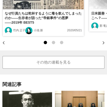
なぜ行員たちは乾杯するように毒を飲んでしまった
日米親善
のか――生存者が語った"帝銀事件"の悪夢
こへ？――
――2019年 BEST5
郡 竜
竹内 正子
小池 新
2020/05/21
その他の連載を見る
関連記事