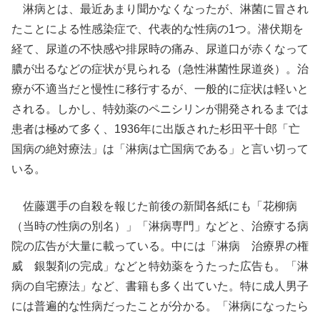
淋病とは、最近あまり聞かなくなったが、淋菌に冒され
たことによる性感染症で、代表的な性病の1つ。潜伏期を
経て、尿道の不快感や排尿時の痛み、尿道口が赤くなって
膿が出るなどの症状が見られる（急性淋菌性尿道炎）。治
療が不適当だと慢性に移行するが、一般的に症状は軽いと
される。しかし、特効薬のペニシリンが開発されるまでは
患者は極めて多く、1936年に出版された杉田平十郎「亡
国病の絶対療法」は「淋病は亡国病である」と言い切って
いる。
佐藤選手の自殺を報じた前後の新聞各紙にも「花柳病
（当時の性病の別名）」「淋病専門」などと、治療する病
院の広告が大量に載っている。中には「淋病 治療界の権
威 銀製剤の完成」などと特効薬をうたった広告も。「淋
病の自宅療法」など、書籍も多く出ていた。特に成人男子
には普遍的な性病だったことが分かる。「淋病になったら