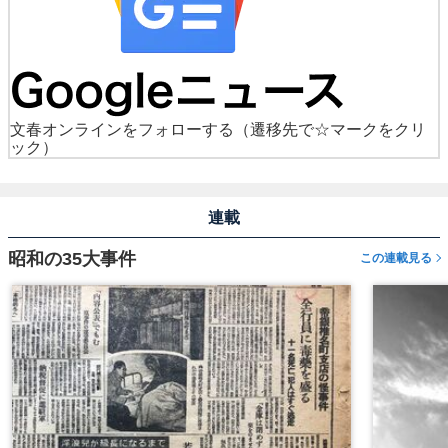
文春オンラインをフォローする
（遷移先で☆マークをクリ
ック）
連載
昭和の35大事件
この連載見る