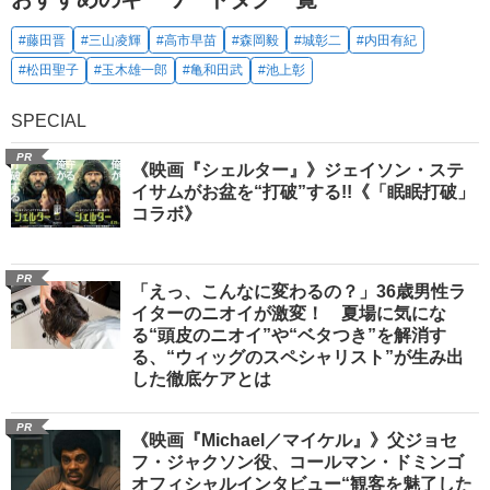
#藤田晋
#三山凌輝
#高市早苗
#森岡毅
#城彰二
#内田有紀
#松田聖子
#玉木雄一郎
#亀和田武
#池上彰
SPECIAL
PR
《映画『シェルター』》ジェイソン・ステ
イサムがお盆を“打破”する!!《「眠眠打破」
コラボ》
PR
「えっ、こんなに変わるの？」36歳男性ラ
イターのニオイが激変！ 夏場に気にな
る“頭皮のニオイ”や“ベタつき”を解消す
る、“ウィッグのスペシャリスト”が生み出
した徹底ケアとは
PR
《映画『Michael／マイケル』》父ジョセ
フ・ジャクソン役、コールマン・ドミンゴ
オフィシャルインタビュー“観客を魅了した