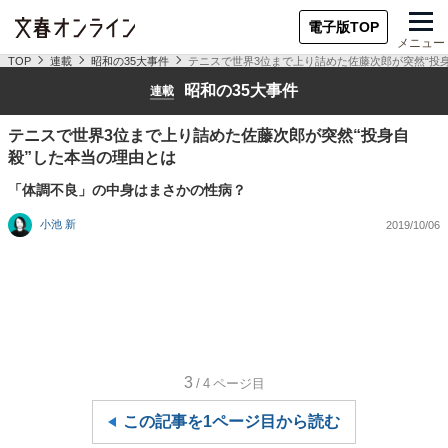
電子版TOP
メニュー
TOP
連載
昭和の35大事件
テニスで世界3位まで上り詰めた佐藤次郎が突然“投
昭和の35大事件
連載
テニスで世界3位まで上り詰めた佐藤次郎が突然“投身自
殺”した本当の理由とは
「体調不良」の中身はまさかの性病？
小池 新
2019/10/06
3
/4
ページ目
この記事を1ページ目から読む