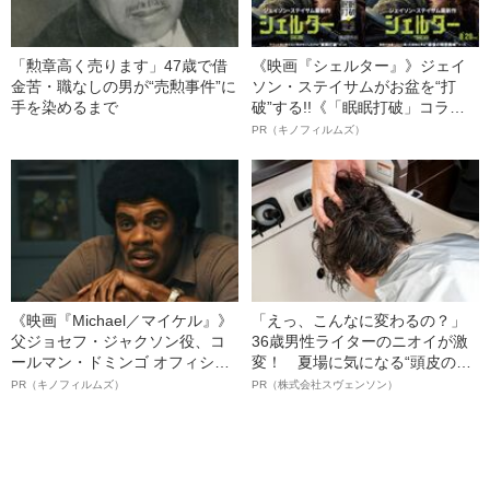
「勲章高く売ります」47歳で借
《映画『シェルター』》ジェイ
金苦・職なしの男が“売勲事件”に
ソン・ステイサムがお盆を“打
手を染めるまで
破”する!!《「眠眠打破」コラ
ボ》
PR（キノフィルムズ）
《映画『Michael／マイケル』》
「えっ、こんなに変わるの？」
父ジョセフ・ジャクソン役、コ
36歳男性ライターのニオイが激
ールマン・ドミンゴ オフィシャ
変！ 夏場に気になる“頭皮のニ
ルインタビュー“観客を魅了した
オイ”や“ベタつき”を解消す
PR（キノフィルムズ）
PR（株式会社スヴェンソン）
名優、複雑な父親像への想いを
る、“ウィッグのスペシャリス
語る”《日本興収70億円突破》
ト”が生み出した徹底ケアとは