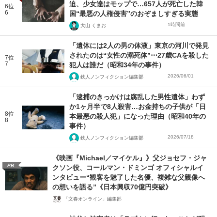
迫、少女達はモップで…657人が死亡した韓
6位
6
国“最悪の人権侵害”のおぞましすぎる実態
1時間前
大山 くまお
「遺体には2人の男の体液」東京の河川で発見
されたのは“女性の溺死体”⋯27歳CAを殺した
7位
7
犯人は誰だ（昭和34年の事件）
2026/06/01
鉄人ノンフィクション編集部
「逮捕のきっかけは腐乱した男性遺体」わず
か1ヶ月半で8人殺害…お金持ちの子供が「日
8位
本最悪の殺人犯」になった理由（昭和40年の
8
事件）
2026/07/18
鉄人ノンフィクション編集部
《映画『Michael／マイケル』》父ジョセフ・ジャ
PR
クソン役、コールマン・ドミンゴ オフィシャルイ
ンタビュー“観客を魅了した名優、複雑な父親像へ
の想いを語る”《日本興収70億円突破》
「文春オンライン」編集部