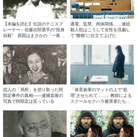
【本編を読む】伝説のテニスプ
通電、監禁、肉体関係……連続
レーヤー・佐藤次郎選手の“投身
殺人犯はこうして女性を洗脳し
自殺” 原因はまさかの「一夜の
て“獲物”に仕立て上げた
恋」だった
恋人の「局所」を切り取った阿
「体育倉庫のマットの上で“処
部定事件の真相――逮捕直後の
理”させられて……」教師による
写真で阿部定は笑っている
スクールセクハラ被害者たちが
声をあげた！