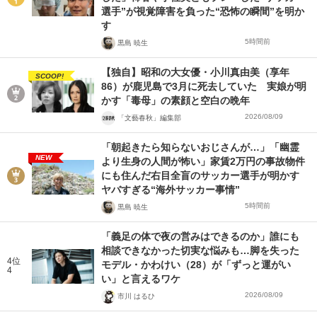
選手”が視覚障害を負った“恐怖の瞬間”を明か
す
5時間前
黒島 暁生
【独自】昭和の大女優・小川真由美（享年
SCOOP!
86）が鹿児島で3月に死去していた 実娘が明
かす「毒母」の素顔と空白の晩年
2026/08/09
「文藝春秋」編集部
「朝起きたら知らないおじさんが…」「幽霊
NEW
より生身の人間が怖い」家賃2万円の事故物件
にも住んだ右目全盲のサッカー選手が明かす
ヤバすぎる“海外サッカー事情”
5時間前
黒島 暁生
「義足の体で夜の営みはできるのか」誰にも
相談できなかった切実な悩みも…脚を失った
4位
モデル・かわけい（28）が「ずっと運がい
4
い」と言えるワケ
2026/08/09
市川 はるひ