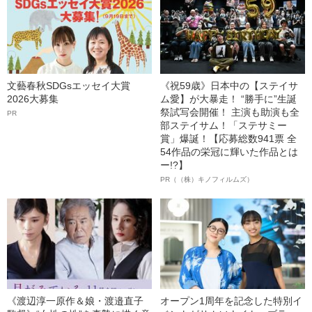
文藝春秋SDGsエッセイ大賞
《祝59歳》日本中の【ステイサ
2026大募集
ム愛】が大暴走！ “勝手に”生誕
祭試写会開催！ 主演も助演も全
PR
部ステイサム！「ステサミー
賞」爆誕！【応募総数941票 全
54作品の栄冠に輝いた作品とは
ー!?】
PR（（株）キノフィルムズ）
《渡辺淳一原作＆娘・渡邉直子
オープン1周年を記念した特別イ