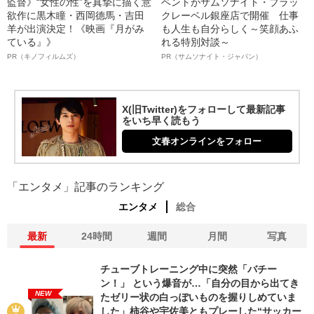
監督》“女性の性”を真摯に描く意
ベントがサムソナイト・ブラッ
欲作に黒木瞳・西岡德馬・吉田
クレーベル銀座店で開催 仕事
羊が出演決定！《映画『月がみ
も人生も自分らしく～笑顔あふ
ている』》
れる特別対談～
PR（キノフィルムズ）
PR（サムソナイト・ジャパン）
X(旧Twitter)をフォローして最新記事
をいち早く読もう
文春オンラインをフォロー
「エンタメ」記事のランキング
エンタメ
総合
最新
24時間
週間
月間
写真
チューブトレーニング中に突然「バチー
ン！」 という爆音が…「自分の目から出てき
NEW
たゼリー状の白っぽいものを握りしめていま
した」柿谷や宇佐美ともプレーした“サッカー