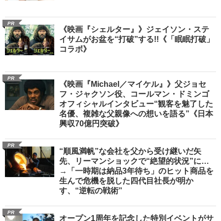
PR
《映画『シェルター』》ジェイソン・ステ
イサムがお盆を“打破”する!!《「眠眠打破」
コラボ》
PR
《映画『Michael／マイケル』》父ジョセ
フ・ジャクソン役、コールマン・ドミンゴ
オフィシャルインタビュー“観客を魅了した
名優、複雑な父親像への想いを語る”《日本
興収70億円突破》
PR
“順風満帆”な会社を父から受け継いだ矢
先、リーマンショックで“絶望的状況”に…
→「一時期は納品3年待ち」のヒット商品を
生んで危機を脱した四代目社長が明か
す、“逆転の戦術”
PR
オープン1周年を記念した特別イベントがサ