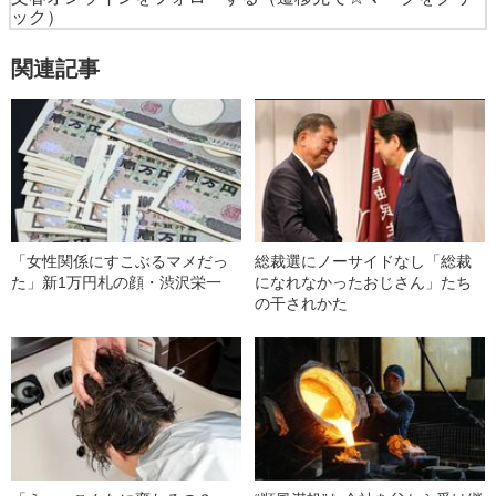
ック）
関連記事
「女性関係にすこぶるマメだっ
総裁選にノーサイドなし「総裁
た」新1万円札の顔・渋沢栄一
になれなかったおじさん」たち
の干されかた