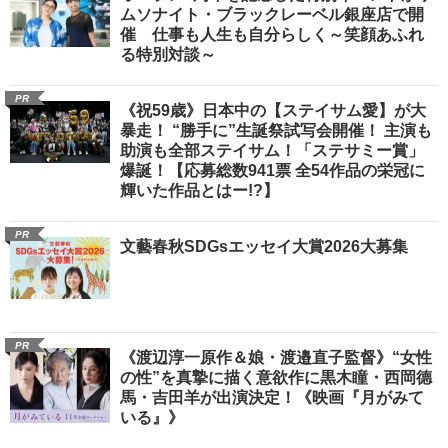
ムソナイト・ブラックレーベル銀座店で開
催 仕事も人生も自分らしく～笑顔あふれ
る特別対談～
PR
《祝59歳》日本中の【ステイサム愛】が大
暴走！ “勝手に”生誕祭試写会開催！ 主演も
助演も全部ステイサム！「ステサミー賞」
爆誕！【応募総数941票 全54作品の栄冠に
輝いた作品とはー!?】
PR
文藝春秋SDGsエッセイ大賞2026大募集
PR
《渡辺淳一原作＆娘・渡邉直子監督》“女性
の性”を真摯に描く意欲作に黒木瞳・西岡德
馬・吉田羊が出演決定！《映画『月がみて
いる』》