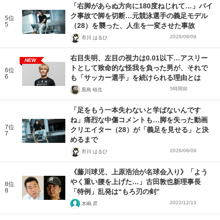
「右脚があらぬ方向に180度ねじれて…」バイ
ク事故で脚を切断…元競泳選手の義足モデル
5位
5
（28）を襲った、人生を一変させた事故
2026/08/09
市川 はるひ
右目失明、左目の視力は0.01以下…アスリー
NEW
トとして致命的な怪我を負った男が、それで
6位
6
も「サッカー選手」を続けられる理由とは
5時間前
黒島 暁生
「足をもう一本失わないと学ばないんです
ね」痛烈な中傷コメントも…脚を失った動画
7位
クリエイター（28）が「義足を見せる」と決
7
めるまで
2026/08/09
市川 はるひ
《藤川球児、上原浩治が名球会入り》「よう
やく重い腰を上げた…」古田敦也新理事長
8位
8
「特例」乱発は“もろ刃の剣”
2022/12/13
木嶋 昇