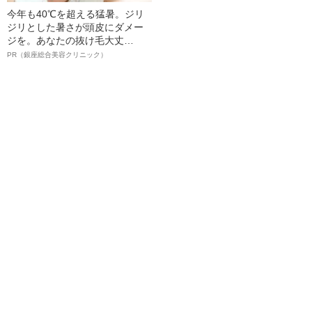
今年も40℃を超える猛暑。ジリ
ジリとした暑さが頭皮にダメー
ジを。あなたの抜け毛大丈
夫！？
PR（銀座総合美容クリニック）