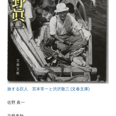
旅する巨人 宮本常一と渋沢敬三 (文春文庫)
佐野 眞一
文藝春秋