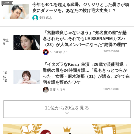
PR
今年も40℃を超える猛暑。ジリジリとした暑さが頭
皮にダメージを。あなたの抜け毛大丈夫！？
安渡 広志
「宮脇咲良じゃないほう」“知名度の差”が懸
念されたが…それでもLE SSERAFIMカズハ
9位
9
（23）が人気メンバーになった“納得の理由”
2026/08/09
K-POPゆりこ
『イタズラなKiss』主演→26歳で芸能引退→
難病の母を24時間介護…「母もきっとつらか
10
った」女優・麻木玲那（31）が語る、2年で在
位
10
宅介護を辞めたワケ
2026/08/09
佐藤 ちひろ
11位から20位を見る