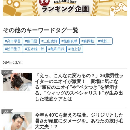
その他のキーワードタグ一覧
#高市早苗
#藤田晋
#三山凌輝
#後藤真希
#森岡毅
#城彰二
#松田聖子
#玉木雄一郎
#亀和田武
#池上彰
SPECIAL
PR
「えっ、こんなに変わるの？」36歳男性ラ
イターのニオイが激変！ 夏場に気にな
る“頭皮のニオイ”や“ベタつき”を解消す
る、“ウィッグのスペシャリスト”が生み出
した徹底ケアとは
PR
今年も40℃を超える猛暑。ジリジリとした
暑さが頭皮にダメージを。あなたの抜け毛
大丈夫！？