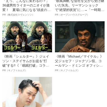
「えっ、こんなに変わるの？」
“順風満帆”な会社を父から受け継
36歳男性ライターのニオイが激
いだ矢先、リーマンショック
変！ 夏場に気になる“頭皮のニ
で“絶望的状況”に…→「一時期は
オイ”や“ベタつき”を解消す
納品3年待ち」のヒット商品を生
PR（株式会社スヴェンソン）
PR（オープンハウスグループ）
る、“ウィッグのスペシャリス
んで危機を脱した四代目社長が
ト”が生み出した徹底ケアとは
明かす、“逆転の戦術”
《映画『シェルター』》ジェイ
《映画『Michael／マイケル』》
ソン・ステイサムがお盆を“打
父ジョセフ・ジャクソン役、コ
破”する!!《「眠眠打破」コラ
ールマン・ドミンゴ オフィシャ
ボ》
ルインタビュー“観客を魅了した
PR（キノフィルムズ）
PR（キノフィルムズ）
名優、複雑な父親像への想いを
語る”《日本興収70億円突破》