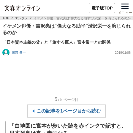
電子版TOP
メニュー
TOP
エンタメ
イケメン俳優・吉沢亮は“偉大なる助平”渋沢栄一を演じられるのか
イケメン俳優・吉沢亮は“偉大なる助平”渋沢栄一を演じられ
るのか
「日本資本主義の父」と「旅する巨人」宮本常一との関係
佐野 眞一
2019/11/08
5
/5
ページ目
この記事を1ページ目から読む
「白地図に宮本が歩いた跡を赤インクで記すと、