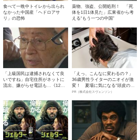
食べて一晩中トイレから出られ
薬物、強盗、公開処刑！ 「死
なかった中国産「ヘドロアサ
体を1日1体見た」広東省から考
リ」の恐怖
える“もう一つの中国”
「上級国民は逮捕されなくて良
「えっ、こんなに変わるの？」
いですね」自宅住所がネットに
36歳男性ライターのニオイが激
流出、嫌がらせ電話も…《12人
変！ 夏場に気になる“頭皮のニ
死傷の池袋暴走事故》飯塚幸三
オイ”や“ベタつき”を解消す
PR（株式会社スヴェンソン）
の長男が直面した「加害者家族
る、“ウィッグのスペシャリス
への暴力」
ト”が生み出した徹底ケアとは