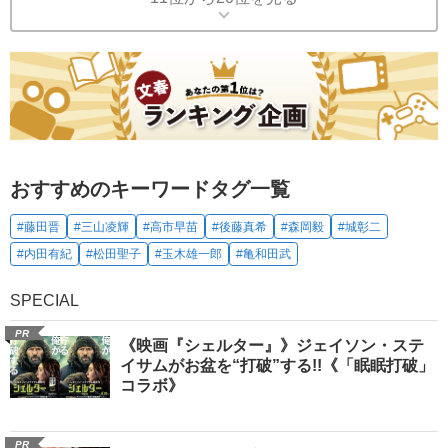
おすすめのキーワードタグ一覧
#藤田晋
#三山凌輝
#高市早苗
#後藤真希
#森岡毅
#城彰二
#内田有紀
#松田聖子
#玉木雄一郎
#亀和田武
SPECIAL
PR
《映画『シェルター』》ジェイソン・ステ
イサムがお盆を“打破”する!!《「眠眠打破」
コラボ》
PR