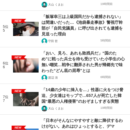
19時間前
大山 くまお
「飯塚幸三は上級国民だから逮捕されない」
NEW
は間違いだった…《池袋暴走事故》警視庁幹
5位
部が「自民党議員」に呼び出されても逮捕を
5
見送った理由
5時間前
守田 哲
「おい、見ろ、あれも敗残兵だ」“国のた
NEW
め”に戦った兵士を待ち受けていた小学生の心
6位
無い嘲笑…戦争に翻弄された男が帰郷先で味
6
わった“どん底の屈辱”とは
6時間前
渡辺 清
「14歳の少年に挿入を…」性器に火をつけ脅
NEW
迫、少女達はモップで…657人が死亡した韓
7位
7
国“最悪の人権侵害”のおぞましすぎる実態
19時間前
大山 くまお
「日本がそんなにやすやすと敵に降伏するわ
けがない。あれはひょっとすると、デマ
NEW