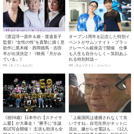
《渡辺淳一原作＆娘・渡邉直子
オープン1周年を記念した特別イ
監督》“女性の性”を真摯に描く意
ベントがサムソナイト・ブラッ
欲作に黒木瞳・西岡德馬・吉田
クレーベル銀座店で開催 仕事
羊が出演決定！《映画『月がみ
も人生も自分らしく～笑顔あふ
ている』》
れる特別対談～
PR（キノフィルムズ）
PR（サムソナイト・ジャパン）
《祝59歳》日本中の【ステイサ
「上級国民は逮捕されなくて良
ム愛】が大暴走！ “勝手に”生誕
いですね」自宅住所がネットに
祭試写会開催！ 主演も助演も全
流出、嫌がらせ電話も…《12人