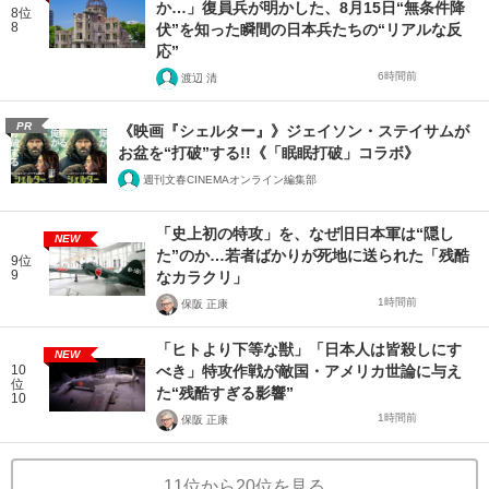
か…」復員兵が明かした、8月15日“無条件降
8位
8
伏”を知った瞬間の日本兵たちの“リアルな反
応”
6時間前
渡辺 清
PR
《映画『シェルター』》ジェイソン・ステイサムが
お盆を“打破”する!!《「眠眠打破」コラボ》
週刊文春CINEMAオンライン編集部
「史上初の特攻」を、なぜ旧日本軍は“隠し
NEW
た”のか…若者ばかりが死地に送られた「残酷
9位
9
なカラクリ」
1時間前
保阪 正康
「ヒトより下等な獣」「日本人は皆殺しにす
NEW
10
べき」特攻作戦が敵国・アメリカ世論に与え
位
た“残酷すぎる影響”
10
1時間前
保阪 正康
11位から20位を見る