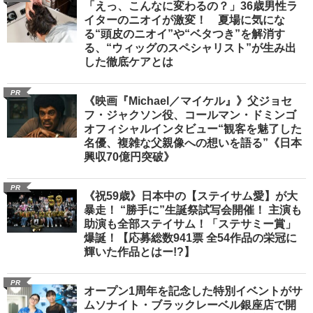
「えっ、こんなに変わるの？」36歳男性ラ
イターのニオイが激変！ 夏場に気にな
る“頭皮のニオイ”や“ベタつき”を解消す
る、“ウィッグのスペシャリスト”が生み出
した徹底ケアとは
PR
《映画『Michael／マイケル』》父ジョセ
フ・ジャクソン役、コールマン・ドミンゴ
オフィシャルインタビュー“観客を魅了した
名優、複雑な父親像への想いを語る”《日本
興収70億円突破》
PR
《祝59歳》日本中の【ステイサム愛】が大
暴走！ “勝手に”生誕祭試写会開催！ 主演も
助演も全部ステイサム！「ステサミー賞」
爆誕！【応募総数941票 全54作品の栄冠に
輝いた作品とはー!?】
PR
オープン1周年を記念した特別イベントがサ
ムソナイト・ブラックレーベル銀座店で開