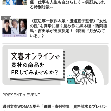
催 仕事も人生も自分らしく～笑顔あふれ
る特別対談～
PR
《渡辺淳一原作＆娘・渡邉直子監督》“女性
の性”を真摯に描く意欲作に黒木瞳・西岡德
馬・吉田羊が出演決定！《映画『月がみて
いる』》
PRESENT & EVENT
週刊文春WOMAN夏号「遺贈・寄付特集」資料請求＆プレゼン