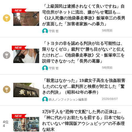
「上級国民は逮捕されなくて良いですね」自
NEW
宅住所がネットに流出、嫌がらせ電話も…
《12人死傷の池袋暴走事故》飯塚幸三の長男
が直面した「加害者家族への暴力」
5時間前
守田 哲
「トヨタの非を認める判決が出る可能性は、
NEW
限りなくゼロ」裁判で“勝ち目がない”と伝え
たけれど…《池袋暴走事故》父・飯塚幸三を
説得できなかった「長男の葛藤」
5時間前
守田 哲
「殺意はなかった」19歳女子高生を強姦殺害
したのになぜ…裁判所と検察が対立した「驚
きの判決」（昭和42年の事件）
2026/08/07
鉄人ノンフィクション編集部
3万8千人を“恐怖で支配”した男の正体は…
NEW
「神に代わりお前たちを罰する」日本で知ら
4位
れていない“韓国版アウシュビッツ”の不条理
4
な結末