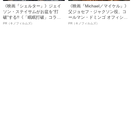
《映画『シェルター』》ジェイ
《映画『Michael／マイケル』》
ソン・ステイサムがお盆を“打
父ジョセフ・ジャクソン役、コ
破”する!!《「眠眠打破」コラ
ールマン・ドミンゴ オフィシャ
ボ》
ルインタビュー“観客を魅了した
PR（キノフィルムズ）
PR（キノフィルムズ）
名優、複雑な父親像への想いを
語る”《日本興収70億円突破》