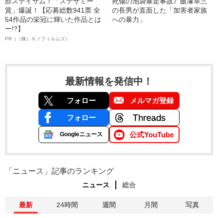
部ステイサム！「ステサミー
死傷の池袋暴走事故》飯塚幸三
賞」爆誕！【応募総数941票 全
の長男が直面した「加害者家族
54作品の栄冠に輝いた作品とは
への暴力」
ー!?】
PR（（株）キノフィルムズ）
最新情報を発信中！
フォロー
メルマガ登録
フォロー
公式YouTube
Googleニュース
「ニュース」記事のランキング
ニュース
総合
最新
24時間
週間
月間
写真