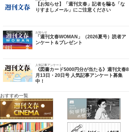
【お知らせ】「週刊文春」記者を騙る「な
りすましメール」にご注意ください
お知らせ
「週刊文春WOMAN」（2026夏号）読者ア
ンケート＆プレゼント
人気記事アンケート
《図書カード5000円分が当たる》週刊文春8
月13日・20日号 人気記事アンケート募集
中！
おすすめ一覧