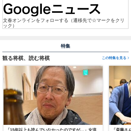
文春オンラインをフォローする
（遷移先で☆マークをクリ
ック）
特集
観る将棋、読む将棋
この特集を見る
「15年以上も読んでいなかったのですが…」女流
「斎藤さ