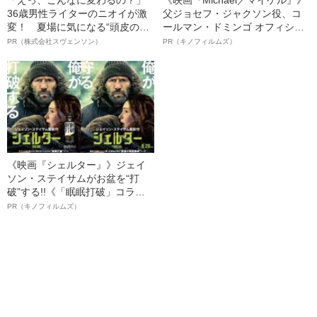
36歳男性ライターのニオイが激
父ジョセフ・ジャクソン役、コ
変！ 夏場に気になる“頭皮のニ
ールマン・ドミンゴ オフィシャ
オイ”や“ベタつき”を解消す
ルインタビュー“観客を魅了した
PR（株式会社スヴェンソン）
PR（キノフィルムズ）
る、“ウィッグのスペシャリス
名優、複雑な父親像への想いを
ト”が生み出した徹底ケアとは
語る”《日本興収70億円突破》
《映画『シェルター』》ジェイ
ソン・ステイサムがお盆を“打
破”する!!《「眠眠打破」コラ
ボ》
PR（キノフィルムズ）