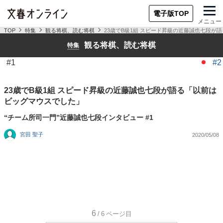
電子版TOP
メニュー
TOP
特集
観る将棋、読む将棋
23歳でB級1組 スピード昇級の近藤誠也七段が
観る将棋、読む将棋
特集
#1
#2
23歳でB級1組 スピード昇級の近藤誠也七段が語る「以前は
ビッグマウスでした」
“チーム所司一門”近藤誠也七段インタビュー #1
宮田 聖子
2020/05/08
6
/6
ページ目