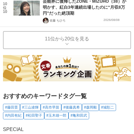
芸能界に復帰したZONE・MIZUHO（38）が
10
明かす、紅白3年連続出場したのに“月収8万
位
10
円”だった絶頂期
2026/08/08
佐藤 ちひろ
11位から20位を見る
おすすめのキーワードタグ一覧
#藤田晋
#三山凌輝
#高市早苗
#後藤真希
#森岡毅
#城彰二
#内田有紀
#松田聖子
#玉木雄一郎
#亀和田武
SPECIAL