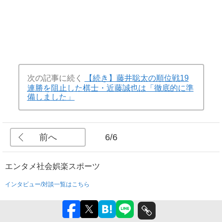
次の記事に続く
【続き】藤井聡太の順位戦19
連勝を阻止した棋士・近藤誠也は「徹底的に準
備しました」
前へ
6/6
エンタメ
社会
娯楽
スポーツ
インタビュー/対談一覧はこちら