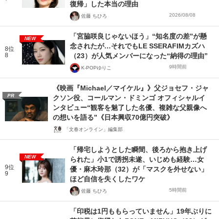
復帰」した本当の理由
2026/08/08
佐藤 ちひろ
「宮脇咲良じゃないほう」“知名度の差”が懸
NEW
念されたが…それでもLE SSERAFIMカズハ
8位
8
（23）が人気メンバーになった“納得の理由”
9時間前
K-POPゆりこ
《映画『Michael／マイケル』》父ジョセフ・ジャ
PR
クソン役、コールマン・ドミンゴ オフィシャルイ
ンタビュー“観客を魅了した名優、複雑な父親像へ
の想いを語る”《日本興収70億円突破》
「文春オンライン」編集部
「帰宅しようとした瞬間、後ろから抱き上げ
NEW
られた」小1で誘拐未遂、いじめも経験…女
9位
優・麻木玲那（32）が「マスクを外せない」
9
ほど自信を失くしたワケ
5時間前
佐藤 ちひろ
「印税は1円ももらっていません」19年ぶりに