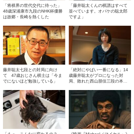
「将棋界の世代交代に待った」
「藤井聡太くんの棋譜はすべて
48歳深浦康市九段のNHK杯優勝
並べています。オバケの聡太郎
は故郷・長崎を熱くした
ですよ」
藤井聡太七段との対局に向け
「絶対にやばい一番になる」14
て 47歳おじさん棋士は「今ま
歳藤井聡太がプロになった対
でにないほど勉強している」
局、敗れた西山朋佳三段の本音
とは
「えっ、こんなに変わるの？」
《映画『Michael／マイケル』》