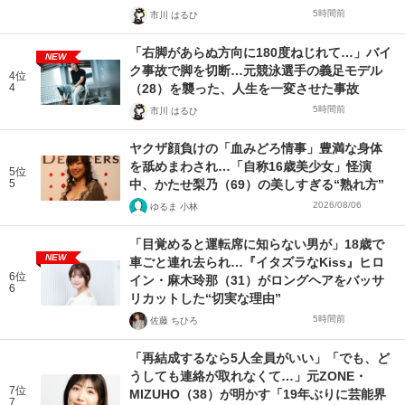
5時間前
市川 はるひ
「右脚があらぬ方向に180度ねじれて…」バイ
NEW
ク事故で脚を切断…元競泳選手の義足モデル
4位
4
（28）を襲った、人生を一変させた事故
5時間前
市川 はるひ
ヤクザ顔負けの「血みどろ情事」豊満な身体
を舐めまわされ…「自称16歳美少女」怪演
5位
5
中、かたせ梨乃（69）の美しすぎる“熟れ方”
2026/08/06
ゆるま 小林
「目覚めると運転席に知らない男が」18歳で
NEW
車ごと連れ去られ…『イタズラなKiss』ヒロ
6位
イン・麻木玲那（31）がロングヘアをバッサ
6
リカットした“切実な理由”
5時間前
佐藤 ちひろ
「再結成するなら5人全員がいい」「でも、ど
うしても連絡が取れなくて…」元ZONE・
7位
MIZUHO（38）が明かす「19年ぶりに芸能界
7