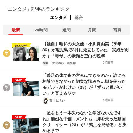
「エンタメ」記事のランキング
エンタメ
総合
最新
24時間
週間
月間
写真
【独自】昭和の大女優・小川真由美（享年
SCOOP!
86）が鹿児島で3月に死去していた 実娘が明
かす「毒母」の素顔と空白の晩年
6時間前
「文藝春秋」編集部
「義足の体で夜の営みはできるのか」誰にも
NEW
相談できなかった切実な悩みも…脚を失った
モデル・かわけい（28）が「ずっと運がい
い」と言えるワケ
5時間前
市川 はるひ
「足をもう一本失わないと学ばないんです
NEW
ね」痛烈な中傷コメントも…脚を失った動画
クリエイター（28）が「義足を見せる」と決
めるまで