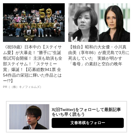
《祝59歳》日本中の【ステイサ
【独自】昭和の大女優・小川真
ム愛】が大暴走！ “勝手に”生誕
由美（享年86）が鹿児島で3月に
祭試写会開催！ 主演も助演も全
死去していた 実娘が明かす
部ステイサム！「ステサミー
「毒母」の素顔と空白の晩年
賞」爆誕！【応募総数941票 全
54作品の栄冠に輝いた作品とは
ー!?】
PR（（株）キノフィルムズ）
X(旧Twitter)をフォローして最新記事
をいち早く読もう
文春将棋をフォロー