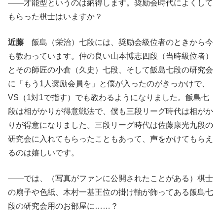
――才能型というのは納得します。奨励会時代によくして
もらった棋士はいますか？
近藤
飯島（栄治）七段には、奨励会級位者のときから今
も教わっています。仲の良い山本博志四段（当時級位者）
とその師匠の小倉（久史）七段、そして飯島七段の研究会
に「もう1人奨励会員を」と僕が入ったのがきっかけで、
VS（1対1で指す）でも教わるようになりました。飯島七
段は相がかりが得意戦法で、僕も三段リーグ時代は相がか
りが得意になりました。三段リーグ時代は佐藤康光九段の
研究会に入れてもらったこともあって、声をかけてもらえ
るのは嬉しいです。
――では、（写真がファンに公開されたことがある）棋士
の扇子や色紙、木村一基王位の掛け軸が飾ってある飯島七
段の研究会用のお部屋に……？