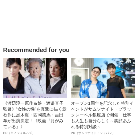
Recommended for you
《渡辺淳一原作＆娘・渡邉直子
オープン1周年を記念した特別イ
監督》“女性の性”を真摯に描く意
ベントがサムソナイト・ブラッ
欲作に黒木瞳・西岡德馬・吉田
クレーベル銀座店で開催 仕事
羊が出演決定！《映画『月がみ
も人生も自分らしく～笑顔あふ
ている』》
れる特別対談～
PR（キノフィルムズ）
PR（サムソナイト・ジャパン）