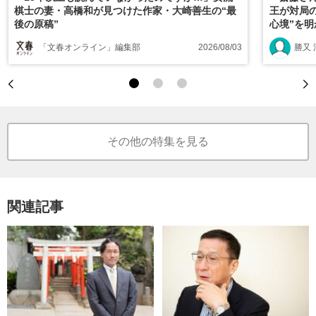
棋士の妻・高橋和が見つけた作家・大崎善生の“最
王が対局
後の原稿”
心境”を
「文春オンライン」編集部
2026/08/03
勝又 
その他の特集を見る
関連記事