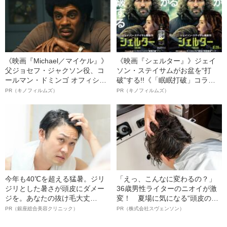
《映画『Michael／マイケル』》
《映画『シェルター』》ジェイ
父ジョセフ・ジャクソン役、コ
ソン・ステイサムがお盆を“打
ールマン・ドミンゴ オフィシャ
破”する!!《「眠眠打破」コラ
ルインタビュー“観客を魅了した
ボ》
PR（キノフィルムズ）
PR（キノフィルムズ）
名優、複雑な父親像への想いを
語る”《日本興収70億円突破》
今年も40℃を超える猛暑。ジリ
「えっ、こんなに変わるの？」
ジリとした暑さが頭皮にダメー
36歳男性ライターのニオイが激
ジを。あなたの抜け毛大丈
変！ 夏場に気になる“頭皮のニ
夫！？
オイ”や“ベタつき”を解消す
PR（銀座総合美容クリニック）
PR（株式会社スヴェンソン）
る、“ウィッグのスペシャリス