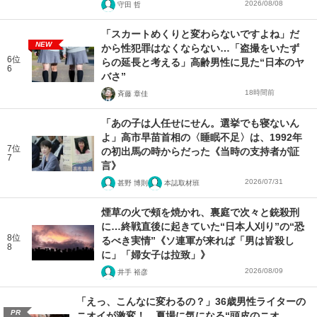
2026/08/08
守田 哲
「スカートめくりと変わらないですよね」だ
NEW
から性犯罪はなくならない…「盗撮をいたず
6位
らの延長と考える」高齢男性に見た“日本のヤ
6
バさ”
18時間前
斉藤 章佳
「あの子は人任せにせん。選挙でも寝ないん
よ」高市早苗首相の〈睡眠不足〉は、1992年
7位
の初出馬の時からだった《当時の支持者が証
7
言》
2026/07/31
甚野 博則
本誌取材班
煙草の火で頰を焼かれ、裏庭で次々と銃殺刑
に…終戦直後に起きていた“日本人刈り”の“恐
8位
るべき実情”《ソ連軍が来れば「男は皆殺し
8
に」「婦女子は拉致」》
2026/08/09
井手 裕彦
「えっ、こんなに変わるの？」36歳男性ライターの
PR
ニオイが激変！ 夏場に気になる“頭皮のニオ