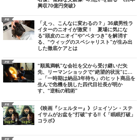
興収70億円突破》
PR
「えっ、こんなに変わるの？」36歳男性ラ
イターのニオイが激変！ 夏場に気にな
る“頭皮のニオイ”や“ベタつき”を解消す
る、“ウィッグのスペシャリスト”が生み出
した徹底ケアとは
PR
“順風満帆”な会社を父から受け継いだ矢
先、リーマンショックで“絶望的状況”に…
→「一時期は納品3年待ち」のヒット商品を
生んで危機を脱した四代目社長が明か
す、“逆転の戦術”
PR
《映画『シェルター』》ジェイソン・ステ
イサムがお盆を“打破”する!!《「眠眠打破」
コラボ》
PR