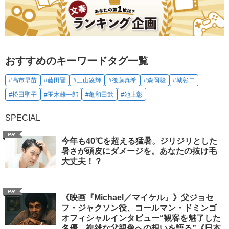
おすすめのキーワードタグ一覧
#高市早苗
#藤田晋
#三山凌輝
#後藤真希
#森岡毅
#城彰二
#松田聖子
#玉木雄一郎
#亀和田武
#池上彰
SPECIAL
PR
今年も40℃を超える猛暑。ジリジリとした
暑さが頭皮にダメージを。あなたの抜け毛
大丈夫！？
PR
《映画『Michael／マイケル』》父ジョセ
フ・ジャクソン役、コールマン・ドミンゴ
オフィシャルインタビュー“観客を魅了した
名優、複雑な父親像への想いを語る”《日本