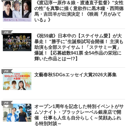
《渡辺淳一原作＆娘・渡邉直子監督》“女性
の性”を真摯に描く意欲作に黒木瞳・西岡德
馬・吉田羊が出演決定！《映画『月がみて
いる』》
PR
《祝59歳》日本中の【ステイサム愛】が大
暴走！ “勝手に”生誕祭試写会開催！ 主演も
助演も全部ステイサム！「ステサミー賞」
爆誕！【応募総数941票 全54作品の栄冠に
輝いた作品とはー!?】
PR
文藝春秋SDGsエッセイ大賞2026大募集
PR
オープン1周年を記念した特別イベントがサ
ムソナイト・ブラックレーベル銀座店で開
催 仕事も人生も自分らしく～笑顔あふれ
る特別対談～