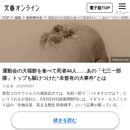
電子版TOP
メニュー
TOP
連載
昭和事件史
運動会の大福餅を食べて死者44人……あの「七三一部隊
運動会の大福餅を食べて死者44人……あの「七三一部
隊」トップも駆けつけた“未曾有の大事件”とは
小池 新
2020/06/07
新型コロナウイルスの感染拡大では、当初一部で「バイオテロでは？」と
いううわさが流れた。5月5日付日経新聞朝刊には、イギリス・エコノミス
ト誌の「生物兵器、高まる懸念 防衛後手」という記事が載っている。そ
こでは、「生物…
続きを読む