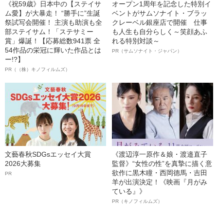
《祝59歳》日本中の【ステイサ
オープン1周年を記念した特別イ
ム愛】が大暴走！ “勝手に”生誕
ベントがサムソナイト・ブラッ
祭試写会開催！ 主演も助演も全
クレーベル銀座店で開催 仕事
部ステイサム！「ステサミー
も人生も自分らしく～笑顔あふ
賞」爆誕！【応募総数941票 全
れる特別対談～
54作品の栄冠に輝いた作品とは
PR（サムソナイト・ジャパン）
ー!?】
PR（（株）キノフィルムズ）
文藝春秋SDGsエッセイ大賞
《渡辺淳一原作＆娘・渡邉直子
2026大募集
監督》“女性の性”を真摯に描く意
欲作に黒木瞳・西岡德馬・吉田
PR
羊が出演決定！《映画『月がみ
ている』》
PR（キノフィルムズ）