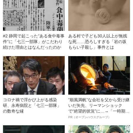
#2 静岡で起こった“ある食中毒事
ある村で子ども30人以上が無残
件”に「七三一部隊」がこだわり
な死……恐ろしすぎる「岩の坂
続けた理由とはなんだったのか
もらい子殺し」事件とは
コロナ禍で浮かび上がる感染
“順風満帆”な会社を父から受け継
研、永寿病院と「七三一部隊」
いだ矢先、リーマンショック
の数奇な縁
で“絶望的状況”に…→「一時期は
納品3年待ち」のヒット商品を生
PR（オープンハウスグループ）
んで危機を脱した四代目社長が
明かす、“逆転の戦術”