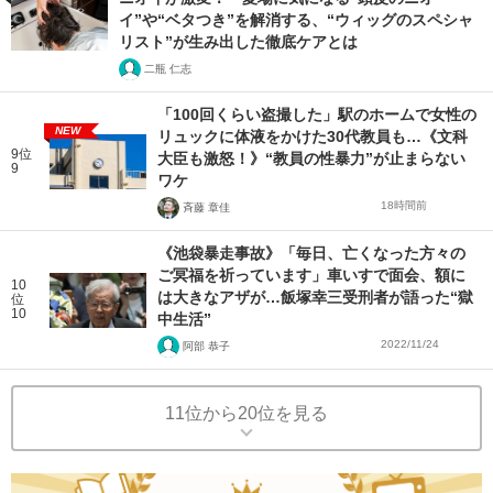
イ”や“ベタつき”を解消する、“ウィッグのスペシャ
リスト”が生み出した徹底ケアとは
二瓶 仁志
「100回くらい盗撮した」駅のホームで女性の
NEW
リュックに体液をかけた30代教員も…《文科
9位
大臣も激怒！》“教員の性暴力”が止まらない
9
ワケ
18時間前
斉藤 章佳
《池袋暴走事故》「毎日、亡くなった方々の
ご冥福を祈っています」車いすで面会、額に
10
は大きなアザが…飯塚幸三受刑者が語った“獄
位
10
中生活”
2022/11/24
阿部 恭子
11位から20位を見る