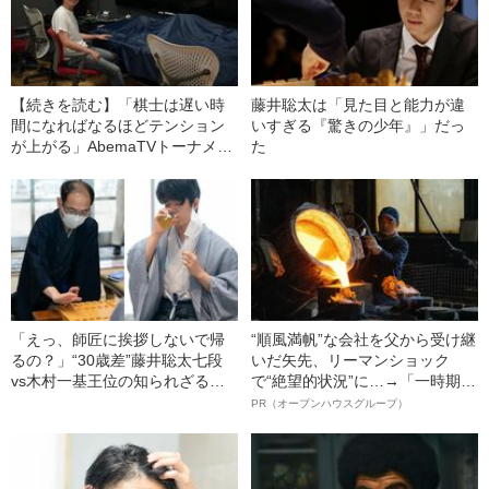
【続きを読む】「棋士は遅い時
藤井聡太は「見た目と能力が違
間になればなるほどテンション
いすぎる『驚きの少年』」だっ
が上がる」AbemaTVトーナメン
た
トの舞台裏
「えっ、師匠に挨拶しないで帰
“順風満帆”な会社を父から受け継
るの？」“30歳差”藤井聡太七段
いだ矢先、リーマンショック
vs木村一基王位の知られざる舞
で“絶望的状況”に…→「一時期は
台裏――教授は見た
納品3年待ち」のヒット商品を生
PR（オープンハウスグループ）
んで危機を脱した四代目社長が
明かす、“逆転の戦術”