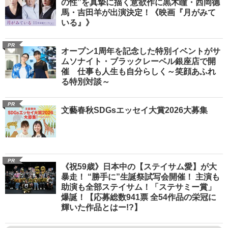
の性”を真摯に描く意欲作に黒木瞳・西岡德
馬・吉田羊が出演決定！《映画『月がみて
いる』》
PR
オープン1周年を記念した特別イベントがサ
ムソナイト・ブラックレーベル銀座店で開
催 仕事も人生も自分らしく～笑顔あふれ
る特別対談～
PR
文藝春秋SDGsエッセイ大賞2026大募集
PR
《祝59歳》日本中の【ステイサム愛】が大
暴走！ “勝手に”生誕祭試写会開催！ 主演も
助演も全部ステイサム！「ステサミー賞」
爆誕！【応募総数941票 全54作品の栄冠に
輝いた作品とはー!?】