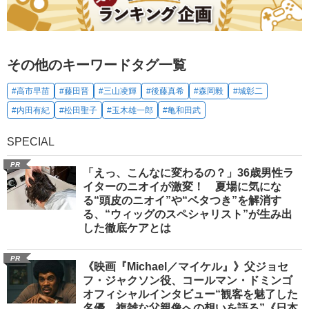
その他のキーワードタグ一覧
#高市早苗
#藤田晋
#三山凌輝
#後藤真希
#森岡毅
#城彰二
#内田有紀
#松田聖子
#玉木雄一郎
#亀和田武
SPECIAL
PR
「えっ、こんなに変わるの？」36歳男性ラ
イターのニオイが激変！ 夏場に気にな
る“頭皮のニオイ”や“ベタつき”を解消す
る、“ウィッグのスペシャリスト”が生み出
した徹底ケアとは
PR
《映画『Michael／マイケル』》父ジョセ
フ・ジャクソン役、コールマン・ドミンゴ
オフィシャルインタビュー“観客を魅了した
名優、複雑な父親像への想いを語る”《日本