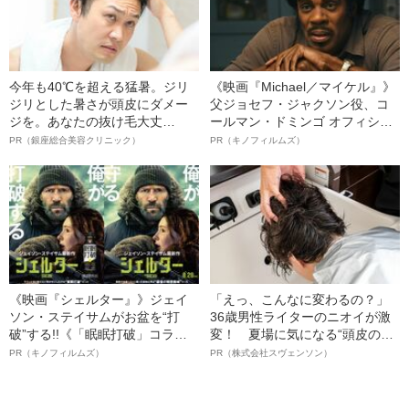
今年も40℃を超える猛暑。ジリ
《映画『Michael／マイケル』》
ジリとした暑さが頭皮にダメー
父ジョセフ・ジャクソン役、コ
ジを。あなたの抜け毛大丈
ールマン・ドミンゴ オフィシャ
夫！？
ルインタビュー“観客を魅了した
PR（銀座総合美容クリニック）
PR（キノフィルムズ）
名優、複雑な父親像への想いを
語る”《日本興収70億円突破》
《映画『シェルター』》ジェイ
「えっ、こんなに変わるの？」
ソン・ステイサムがお盆を“打
36歳男性ライターのニオイが激
破”する!!《「眠眠打破」コラ
変！ 夏場に気になる“頭皮のニ
ボ》
オイ”や“ベタつき”を解消す
PR（キノフィルムズ）
PR（株式会社スヴェンソン）
る、“ウィッグのスペシャリス
ト”が生み出した徹底ケアとは