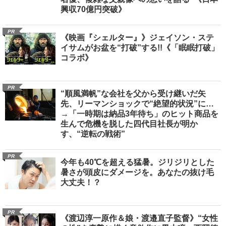
興収70億円突破》
PR
《映画『シェルター』》ジェイソン・ステ
イサムがお盆を“打破”する!!《「眠眠打破」
コラボ》
PR
“順風満帆”な会社を父から受け継いだ矢
先、リーマンショックで“絶望的状況”に…
→「一時期は納品3年待ち」のヒット商品を
生んで危機を脱した四代目社長が明か
す、“逆転の戦術”
PR
今年も40℃を超える猛暑。ジリジリとした
暑さが頭皮にダメージを。あなたの抜け毛
大丈夫！？
PR
《渡辺淳一原作＆娘・渡邉直子監督》“女性