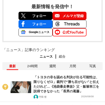
最新情報を発信中！
フォロー
メルマガ登録
フォロー
公式YouTube
Googleニュース
「ニュース」記事のランキング
ニュース
総合
最新
24時間
週間
月間
写真
「トヨタの非を認める判決が出る可能性は、
限りなくゼロ」裁判で“勝ち目がない”と伝え
たけれど…《池袋暴走事故》父・飯塚幸三を
説得できなかった「長男の葛藤」
2026/08/08
守田 哲