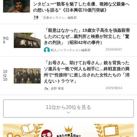
ンタビュー“観客を魅了した名優、複雑な父親像へ
の想いを語る”《日本興収70億円突破》
「文春オンライン」編集部
「殺意はなかった」19歳女子高生を強姦殺害
したのになぜ…裁判所と検察が対立した「驚
9位
9
きの判決」（昭和42年の事件）
2026/08/07
鉄人ノンフィクション編集部
「お母さん、助けてお母さん」銃を背負った
ソ連兵を一晩で何人も相手に…終戦直後の満
10
州で“性接待”に差し出された女性たちの「消
位
10
えないトラウマ」
2025/08/14
佐野 華英
11位から20位を見る