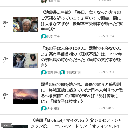
斉藤 章佳
《池袋暴走事故》「毎日、亡くなった方々の
ご冥福を祈っています」車いすで面会、額に
6位
は大きなアザが…飯塚幸三受刑者が語った“獄
6
中生活”
2022/11/24
阿部 恭子
「あの子は人任せにせん。選挙でも寝ないん
よ」高市早苗首相の〈睡眠不足〉は、1992年
7位
の初出馬の時からだった《当時の支持者が証
7
言》
2026/07/31
甚野 博則
本誌取材班
煙草の火で頰を焼かれ、裏庭で次々と銃殺刑
に…終戦直後に起きていた“日本人刈り”の“恐
8位
るべき実情”《ソ連軍が来れば「男は皆殺し
8
に」「婦女子は拉致」》
2026/08/09
井手 裕彦
《映画『Michael／マイケル』》父ジョセフ・ジャ
PR
クソン役、コールマン・ドミンゴ オフィシャルイ